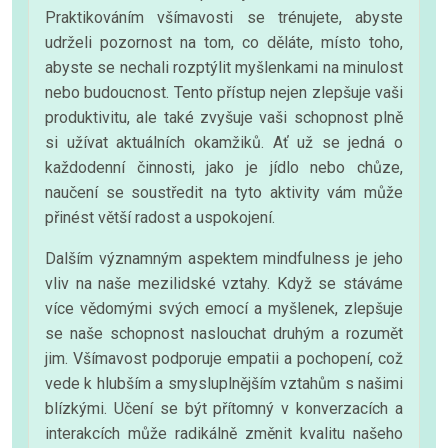
Praktikováním všímavosti se trénujete, abyste
udrželi pozornost na tom, co děláte, místo toho,
abyste se nechali rozptýlit myšlenkami na minulost
nebo budoucnost. Tento přístup nejen zlepšuje vaši
produktivitu, ale také zvyšuje vaši schopnost plně
si užívat aktuálních okamžiků. Ať už se jedná o
každodenní činnosti, jako je jídlo nebo chůze,
naučení se soustředit na tyto aktivity vám může
přinést větší radost a uspokojení.
Dalším významným aspektem mindfulness je jeho
vliv na naše mezilidské vztahy. Když se stáváme
více vědomými svých emocí a myšlenek, zlepšuje
se naše schopnost naslouchat druhým a rozumět
jim. Všímavost podporuje empatii a pochopení, což
vede k hlubším a smysluplnějším vztahům s našimi
blízkými. Učení se být přítomný v konverzacích a
interakcích může radikálně změnit kvalitu našeho