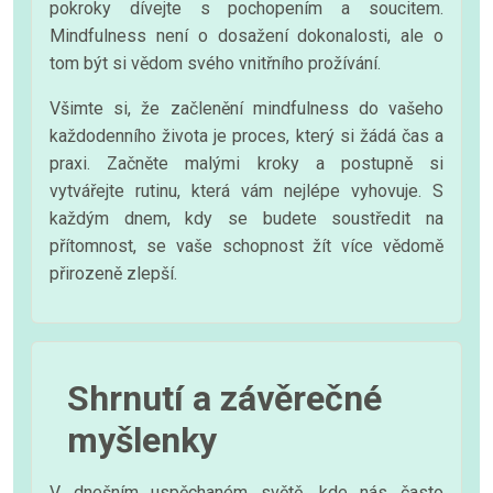
pokroky dívejte s pochopením a soucitem.
Mindfulness není o dosažení dokonalosti, ale o
tom být si vědom svého vnitřního prožívání.
Všimte si, že začlenění mindfulness do vašeho
každodenního života je proces, který si žádá čas a
praxi. Začněte malými kroky a postupně si
vytvářejte rutinu, která vám nejlépe vyhovuje. S
každým dnem, kdy se budete soustředit na
přítomnost, se vaše schopnost žít více vědomě
přirozeně zlepší.
Shrnutí a závěrečné
myšlenky
V dnešním uspěchaném světě, kde nás často