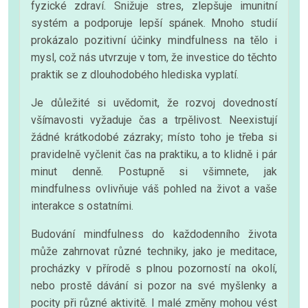
fyzické zdraví. Snižuje stres, zlepšuje imunitní
systém a podporuje lepší spánek. Mnoho studií
prokázalo pozitivní účinky mindfulness na tělo i
mysl, což nás utvrzuje v tom, že investice do těchto
praktik se z dlouhodobého hlediska vyplatí.
Je důležité si uvědomit, že rozvoj dovedností
všímavosti vyžaduje čas a trpělivost. Neexistují
žádné krátkodobé zázraky; místo toho je třeba si
pravidelně vyčlenit čas na praktiku, a to klidně i pár
minut denně. Postupně si všimnete, jak
mindfulness ovlivňuje váš pohled na život a vaše
interakce s ostatními.
Budování mindfulness do každodenního života
může zahrnovat různé techniky, jako je meditace,
procházky v přírodě s plnou pozorností na okolí,
nebo prostě dávání si pozor na své myšlenky a
pocity při různé aktivitě. I malé změny mohou vést