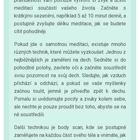
pravidelnost vám pomůže vytvořit si zvyk a učinit
meditaci součástí vašeho života. Začněte s
krátkými sezeními, například 5 až 10 minut denně, a
postupně zvyšujte délku meditace, jak se budete
cítit pohodlněji.
Pokud jde o samotnou meditaci, existuje mnoho
různých technik, které můžete vyzkoušet. Jednou z
nejběžnějších je zaměření na dech. Sedněte si do
pohodlné polohy, zavřete oči a začněte soustředit
svou pozornost na svůj dech. Sledujte, jak vzduch
přichází a odchází, a pokud se vaše myšlenky
začnou toulit, jemně je přiveďte zpět k dechu.
Pomalu si uvědomujte pocity a zvuky kolem sebe,
ale nechte je pouze proudit bez toho, abyste se na
ně soustředili.
Další technikou je body scan, kde se postupně
zaměřujete na každou část svého těla a vnímáte, jak