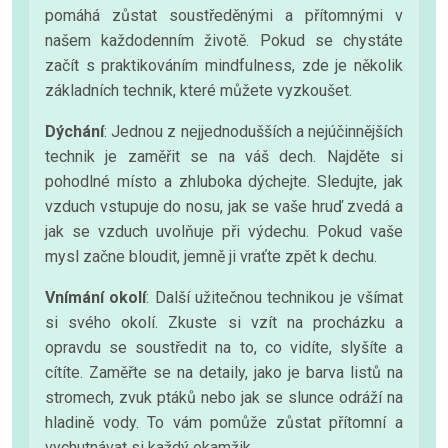
pomáhá zůstat soustředěnými a přítomnými v
našem každodenním životě. Pokud se chystáte
začít s praktikováním mindfulness, zde je několik
základních technik, které můžete vyzkoušet.
Dýchání
: Jednou z nejjednodušších a nejúčinnějších
technik je zaměřit se na váš dech. Najděte si
pohodlné místo a zhluboka dýchejte. Sledujte, jak
vzduch vstupuje do nosu, jak se vaše hruď zvedá a
jak se vzduch uvolňuje při výdechu. Pokud vaše
mysl začne bloudit, jemně ji vraťte zpět k dechu.
Vnímání okolí
: Další užitečnou technikou je všímat
si svého okolí. Zkuste si vzít na procházku a
opravdu se soustředit na to, co vidíte, slyšíte a
cítíte. Zaměřte se na detaily, jako je barva listů na
stromech, zvuk ptáků nebo jak se slunce odráží na
hladině vody. To vám pomůže zůstat přítomní a
vychutnávat si každý okamžik.