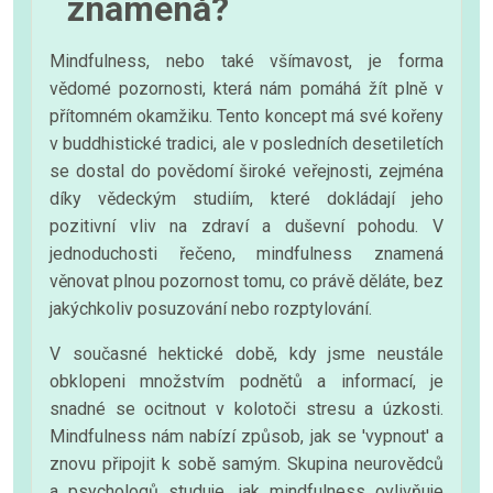
znamená?
Mindfulness, nebo také všímavost, je forma
vědomé pozornosti, která nám pomáhá žít plně v
přítomném okamžiku. Tento koncept má své kořeny
v buddhistické tradici, ale v posledních desetiletích
se dostal do povědomí široké veřejnosti, zejména
díky vědeckým studiím, které dokládají jeho
pozitivní vliv na zdraví a duševní pohodu. V
jednoduchosti řečeno, mindfulness znamená
věnovat plnou pozornost tomu, co právě děláte, bez
jakýchkoliv posuzování nebo rozptylování.
V současné hektické době, kdy jsme neustále
obklopeni množstvím podnětů a informací, je
snadné se ocitnout v kolotoči stresu a úzkosti.
Mindfulness nám nabízí způsob, jak se 'vypnout' a
znovu připojit k sobě samým. Skupina neurovědců
a psychologů studuje, jak mindfulness ovlivňuje