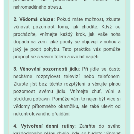
nahromaděného stresu.
2. Vědomá chůze:
Pokud máte možnost, zkuste
věnovat pozornost tomu, jak chodíte. Když se
procházíte, vnímejte každý krok, jak vaše noha
dopadá na zem, jaké pocity se objevují v nohou a
jaký je pocit pohybu. Tato praktika vás pomůže
propojit se s vaším tělem a uvolnit napětí.
3. Věnování pozornosti jídlu:
Při jídle se často
necháme rozptylovat televizí nebo telefonem.
Zkuste jíst bez těchto rozptýlení a věnujte plnou
pozornost svému jídlu. Vnímejte chuť, vůni a
strukturu potravin. Pomůže vám to nejen být více si
vědomý přítomného okamžiku, ale také ulevit od
nekontrolovaného přejídání.
4. Vytvoření denní rutiny:
Zahrňte do svého
každodenního plánu chvíle, kdy se budete věnovat