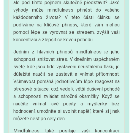
ale pod tímto pojmem skutečně představit? Jaké
výhody může mindfulness přinést do vašeho
každodenního života? V této části článku se
podíváme na klíčové přínosy, které vám mohou
pomoci lépe se vyrovnat se stresem, zvýšit vaši
koncentraci a zlepšit celkovou pohodu.
Jedním z hlavních přínosů mindfulness je jeho
schopnost snižovat stres. V dnešním uspěchaném
světě, kde jsou lidé vystaveni neustálému tlaku, je
důležité naučit se zastavit a vnímat přítomnost.
Všímavost pomáhá jednotlivcům lépe reagovat na
stresové situace, což vede k větší duševní pohodě
a schopnosti zvládat náročné okamžiky. Když se
naučíte vnímat své pocity a myšlenky bez
hodnocení, umožníte si uvolnit napětí, které si jinak
můžete nést po celý den.
Mindfulness také posiluje vaši koncentraci.