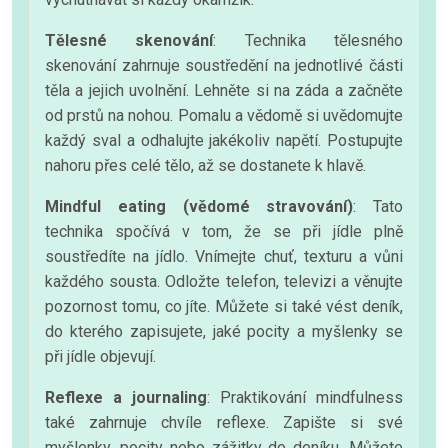
Tělesné skenování
: Technika tělesného
skenování zahrnuje soustředění na jednotlivé části
těla a jejich uvolnění. Lehněte si na záda a začněte
od prstů na nohou. Pomalu a vědomě si uvědomujte
každý sval a odhalujte jakékoliv napětí. Postupujte
nahoru přes celé tělo, až se dostanete k hlavě.
Mindful eating (vědomé stravování)
: Tato
technika spočívá v tom, že se při jídle plně
soustředíte na jídlo. Vnímejte chuť, texturu a vůni
každého sousta. Odložte telefon, televizi a věnujte
pozornost tomu, co jíte. Můžete si také vést deník,
do kterého zapisujete, jaké pocity a myšlenky se
při jídle objevují.
Reflexe a journaling
: Praktikování mindfulness
také zahrnuje chvíle reflexe. Zapište si své
myšlenky, pocity nebo zážitky do deníku. Můžete