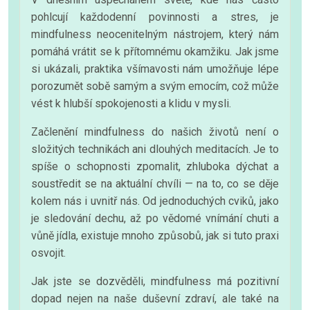
pohlcují každodenní povinnosti a stres, je
mindfulness neocenitelným nástrojem, který nám
pomáhá vrátit se k přítomnému okamžiku. Jak jsme
si ukázali, praktika všímavosti nám umožňuje lépe
porozumět sobě samým a svým emocím, což může
vést k hlubší spokojenosti a klidu v mysli.
Začlenění mindfulness do našich životů není o
složitých technikách ani dlouhých meditacích. Je to
spíše o schopnosti zpomalit, zhluboka dýchat a
soustředit se na aktuální chvíli — na to, co se děje
kolem nás i uvnitř nás. Od jednoduchých cviků, jako
je sledování dechu, až po vědomé vnímání chuti a
vůně jídla, existuje mnoho způsobů, jak si tuto praxi
osvojit.
Jak jste se dozvěděli, mindfulness má pozitivní
dopad nejen na naše duševní zdraví, ale také na