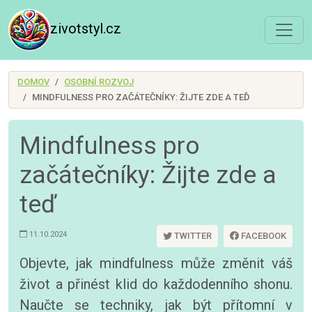
zivotstyl.cz
DOMOV
OSOBNÍ ROZVOJ
MINDFULNESS PRO ZAČÁTEČNÍKY: ŽIJTE ZDE A TEĎ
Mindfulness pro
začátečníky: Žijte zde a
teď
11.10.2024
TWITTER
FACEBOOK
Objevte, jak mindfulness může změnit váš
život a přinést klid do každodenního shonu.
Naučte se techniky, jak být přítomní v