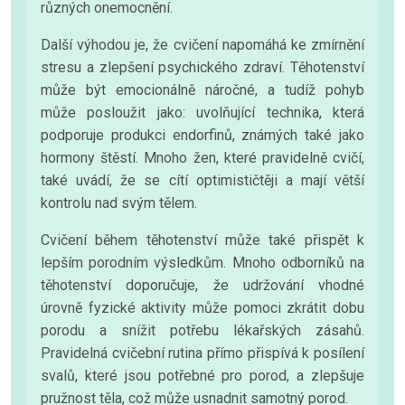
různých onemocnění.
Další výhodou je, že cvičení napomáhá ke zmírnění
stresu a zlepšení psychického zdraví. Těhotenství
může být emocionálně náročné, a tudíž pohyb
může posloužit jako: uvolňující technika, která
podporuje produkci endorfinů, známých také jako
hormony štěstí. Mnoho žen, které pravidelně cvičí,
také uvádí, že se cítí optimističtěji a mají větší
kontrolu nad svým tělem.
Cvičení během těhotenství může také přispět k
lepším porodním výsledkům. Mnoho odborníků na
těhotenství doporučuje, že udržování vhodné
úrovně fyzické aktivity může pomoci zkrátit dobu
porodu a snížit potřebu lékařských zásahů.
Pravidelná cvičební rutina přímo přispívá k posílení
svalů, které jsou potřebné pro porod, a zlepšuje
pružnost těla, což může usnadnit samotný porod.