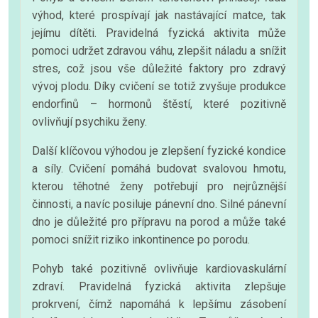
výhod, které prospívají jak nastávající matce, tak
jejímu dítěti. Pravidelná fyzická aktivita může
pomoci udržet zdravou váhu, zlepšit náladu a snížit
stres, což jsou vše důležité faktory pro zdravý
vývoj plodu. Díky cvičení se totiž zvyšuje produkce
endorfinů – hormonů štěstí, které pozitivně
ovlivňují psychiku ženy.
Další klíčovou výhodou je zlepšení fyzické kondice
a síly. Cvičení pomáhá budovat svalovou hmotu,
kterou těhotné ženy potřebují pro nejrůznější
činnosti, a navíc posiluje pánevní dno. Silné pánevní
dno je důležité pro přípravu na porod a může také
pomoci snížit riziko inkontinence po porodu.
Pohyb také pozitivně ovlivňuje kardiovaskulární
zdraví. Pravidelná fyzická aktivita zlepšuje
prokrvení, čímž napomáhá k lepšímu zásobení