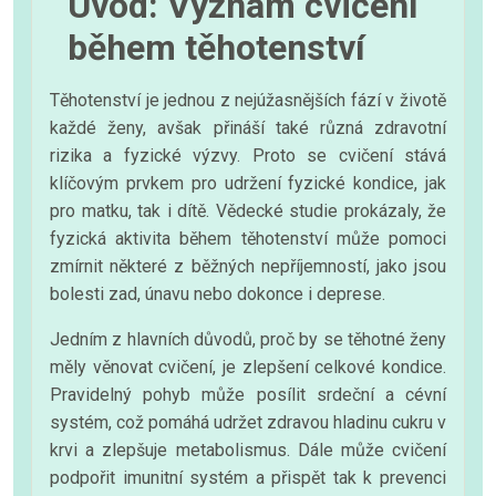
Úvod: Význam cvičení
během těhotenství
Těhotenství je jednou z nejúžasnějších fází v životě
každé ženy, avšak přináší také různá zdravotní
rizika a fyzické výzvy. Proto se cvičení stává
klíčovým prvkem pro udržení fyzické kondice, jak
pro matku, tak i dítě. Vědecké studie prokázaly, že
fyzická aktivita během těhotenství může pomoci
zmírnit některé z běžných nepříjemností, jako jsou
bolesti zad, únavu nebo dokonce i deprese.
Jedním z hlavních důvodů, proč by se těhotné ženy
měly věnovat cvičení, je zlepšení celkové kondice.
Pravidelný pohyb může posílit srdeční a cévní
systém, což pomáhá udržet zdravou hladinu cukru v
krvi a zlepšuje metabolismus. Dále může cvičení
podpořit imunitní systém a přispět tak k prevenci