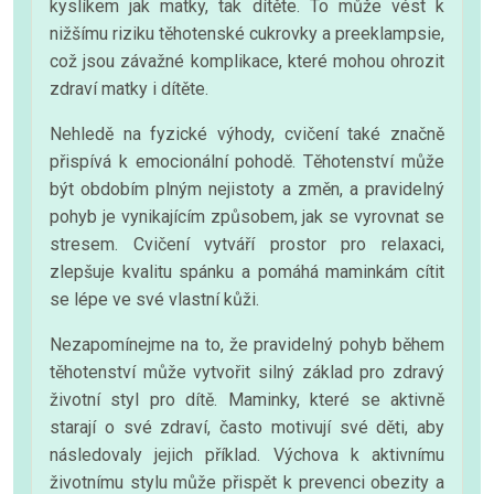
kyslíkem jak matky, tak dítěte. To může vést k
nižšímu riziku těhotenské cukrovky a preeklampsie,
což jsou závažné komplikace, které mohou ohrozit
zdraví matky i dítěte.
Nehledě na fyzické výhody, cvičení také značně
přispívá k emocionální pohodě. Těhotenství může
být obdobím plným nejistoty a změn, a pravidelný
pohyb je vynikajícím způsobem, jak se vyrovnat se
stresem. Cvičení vytváří prostor pro relaxaci,
zlepšuje kvalitu spánku a pomáhá maminkám cítit
se lépe ve své vlastní kůži.
Nezapomínejme na to, že pravidelný pohyb během
těhotenství může vytvořit silný základ pro zdravý
životní styl pro dítě. Maminky, které se aktivně
starají o své zdraví, často motivují své děti, aby
následovaly jejich příklad. Výchova k aktivnímu
životnímu stylu může přispět k prevenci obezity a