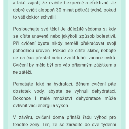
a také zajistí, že cvičíte bezpečně a efektivně. Je
dobré cvičit alespoň 30 minut pětkrát týdně, pokud
to váš doktor schválil.
Poslouchejte své tělo! Je důležité vědoma si, kdy
se cítíte unavená nebo jakýkoli způsob bolestivě.
Při cvičení byste nikdy neměli překračovat svoji
pohodlnou úroveň. Pokud se cítíte slabě, nebojte
se na čas přestat nebo zvolit lehčí variace cviků.
Cvičení by mělo být pro vás příjemným zážitkem a
ne zátěží.
Pamatujte také na hydrataci. Během cvičení pite
dostatek vody, abyste se vyhnuli dehydrataci.
Dokonce i malé množství dehydratace může
ovlivnit vaši energii a výkon.
V závěru, cvičení doma přináší řadu výhod pro
těhotné ženy. Tím, že se zařadíte do své týdenní