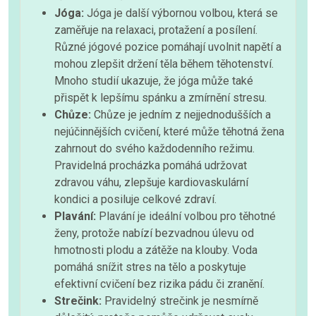
Jóga:
Jóga je další výbornou volbou, která se
zaměřuje na relaxaci, protažení a posílení.
Různé jógové pozice pomáhají uvolnit napětí a
mohou zlepšit držení těla během těhotenství.
Mnoho studií ukazuje, že jóga může také
přispět k lepšímu spánku a zmírnění stresu.
Chůze:
Chůze je jedním z nejjednodušších a
nejúčinnějších cvičení, které může těhotná žena
zahrnout do svého každodenního režimu.
Pravidelná procházka pomáhá udržovat
zdravou váhu, zlepšuje kardiovaskulární
kondici a posiluje celkové zdraví.
Plavání:
Plavání je ideální volbou pro těhotné
ženy, protože nabízí bezvadnou úlevu od
hmotnosti plodu a zátěže na klouby. Voda
pomáhá snížit stres na tělo a poskytuje
efektivní cvičení bez rizika pádu či zranění.
Strečink:
Pravidelný strečink je nesmírně