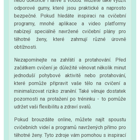
nebo dokonce i láhve s vodou. Můžete také využít
odporové gumy, které jsou praktické a naprosto
bezpečné. Pokud hledáte inspiraci na cvičební
programy, mnohé aplikace a video platformy
nabízejí speciálně navržené cvičební plány pro
těhotné ženy, které zahrnují různé úrovně
obtížnosti.
Nezapomínejte na zahřátí a protahování. Před
začátkem cvičení je důležité věnovat několik minut
jednoduší pohybové aktivitě nebo protahování,
které pomůže připravit vaše tělo na cvičení a
minimalizovat riziko zranění. Také věnuje dostatek
pozornosti na protažení po tréninku - to pomůže
udržet vaši flexibilitu a zdraví svalů.
Pokud brouzdáte online, můžete najít spoustu
cvičebních videí a programů navržených přímo pro
těhotné ženy. Tyto zdroje vám pomohou s inspirací