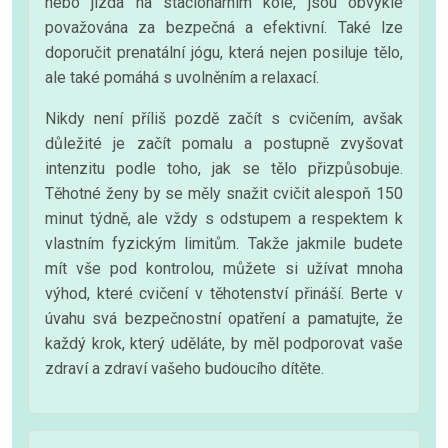
nebo jízda na stacionárním kole, jsou obvykle
považována za bezpečná a efektivní. Také lze
doporučit prenatální jógu, která nejen posiluje tělo,
ale také pomáhá s uvolněním a relaxací.
Nikdy není příliš pozdě začít s cvičením, avšak
důležité je začít pomalu a postupně zvyšovat
intenzitu podle toho, jak se tělo přizpůsobuje.
Těhotné ženy by se měly snažit cvičit alespoň 150
minut týdně, ale vždy s odstupem a respektem k
vlastním fyzickým limitům. Takže jakmile budete
mít vše pod kontrolou, můžete si užívat mnoha
výhod, které cvičení v těhotenství přináší. Berte v
úvahu svá bezpečnostní opatření a pamatujte, že
každý krok, který uděláte, by měl podporovat vaše
zdraví a zdraví vašeho budoucího dítěte.