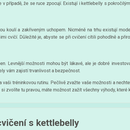
 v případě, že se ruce zpocují. Existují i kettlebelly s pokročilý
latou koulí a zakřiveným uchopem. Nicméně na trhu existují mode
imi cvičí. Důležité je, abyste se při cvičení cítili pohodlně a př
cen. Levnější možnosti mohou být lákavé, ale je dobré investov
ely vám zajistí trvanlivost a bezpečnost.
 vaši tréninkovou rutinu. Pečlivě zvažte vaše možnosti a necht
si zvolíte tu pravou, máte možnost zažít všechny výhody, které k
vičení s kettlebelly