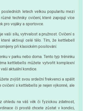
 v posledních letech velkou popularitu mezi
ůzné techniky cvičení, které zapojují více
ek pro vojáky a sportovce.
 vaši sílu, vytrvalost a pružnost. Cvičení s
teré aktivují celé tělo. Tím, že kettlebell
pomíjeny při klasickém posilování.
 venku v parku nebo doma. Tento typ tréninku
věma kettlebells můžete vytvořit komplexní
vaší aktuální kondice.
žete zvýšit svou srdeční frekvenci a spálit
e cvičení s kettlebells je nejen výkonné, ale
ez ohledu na váš věk či fyzickou zdatnost,
ordinace či prostě chcete zůstat v kondici,