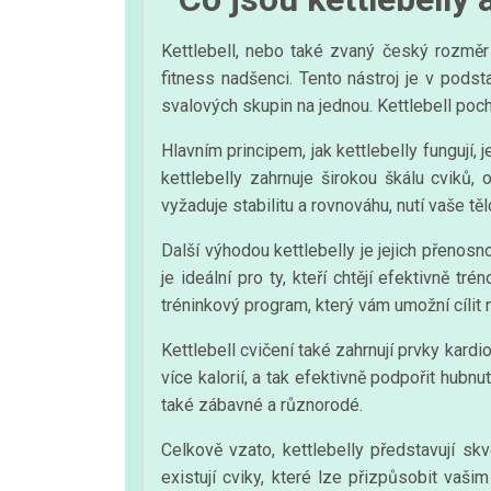
Kettlebell, nebo také zvaný český rozměr j
fitness nadšenci. Tento nástroj je v pods
svalových skupin na jednou. Kettlebell poc
Hlavním principem, jak kettlebelly fungují,
kettlebelly zahrnuje širokou škálu cviků, 
vyžaduje stabilitu a rovnováhu, nutí vaše t
Další výhodou kettlebelly je jejich přenosn
je ideální pro ty, kteří chtějí efektivně
tréninkový program, který vám umožní cílit 
Kettlebell cvičení také zahrnují prvky kard
více kalorií, a tak efektivně podpořit hubnu
také zábavné a různorodé.
Celkově vzato, kettlebelly představují sk
existují cviky, které lze přizpůsobit vaši