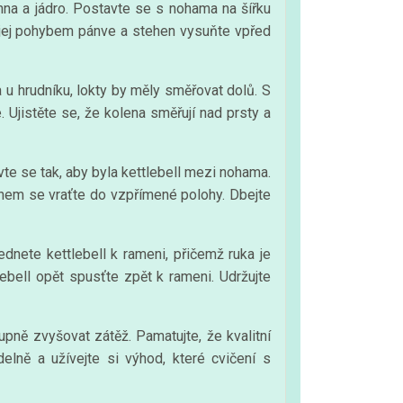
ehna a jádro. Postavte se s nohama na šířku
 jej pohybem pánve a stehen vysuňte vpřed
a u hrudníku, lokty by měly směřovat dolů. S
 Ujistěte se, že kolena směřují nad prsty a
avte se tak, aby byla kettlebell mezi nohama.
hem se vraťte do vzpřímené polohy. Dbejte
ednete kettlebell k rameni, přičemž ruka je
ebell opět spusťte zpět k rameni. Udržujte
pně zvyšovat zátěž. Pamatujte, že kvalitní
elně a užívejte si výhod, které cvičení s