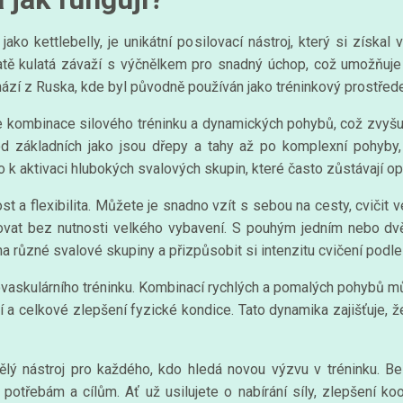
ako kettlebelly, je unikátní posilovací nástroj, který si získal
tatě kulatá závaží s výčnělkem pro snadný úchop, což umožňuje r
hází z Ruska, kde byl původně používán jako tréninkový prostřed
 je kombinace silového tréninku a dynamických pohybů, což zvyšuje
od základních jako jsou dřepy a tahy až po komplexní pohyby, k
ělo k aktivaci hlubokých svalových skupin, které často zůstávají o
ost a flexibilita. Můžete je snadno vzít s sebou na cesty, cvičit
 trénovat bez nutnosti velkého vybavení. S pouhým jedním nebo d
na různé svalové skupiny a přizpůsobit si intenzitu cvičení podle 
iovaskulárního tréninku. Kombinací rychlých a pomalých pohybů mů
tí a celkové zlepšení fyzické kondice. Tato dynamika zajišťuje, ž
vělý nástroj pro každého, kdo hledá novou výzvu v tréninku. B
m potřebám a cílům. Ať už usilujete o nabírání síly, zlepšení ko