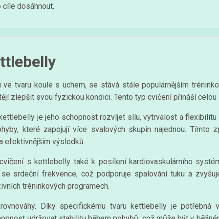
 cíle dosáhnout.
tlebelly
mi ve tvaru koule s uchem, se stává stále populárnějším trénin
tějí zlepšit svou fyzickou kondici. Tento typ cvičení přináší celo
ttlebelly je jeho schopnost rozvíjet sílu, vytrvalost a flexibilit
pohyby, které zapojují více svalových skupin najednou. Tím
 a efektivnějším výsledků.
cvičení s kettlebelly také k posílení kardiovaskulárního syst
e se srdeční frekvence, což podporuje spalování tuku a zvyšuj
zivních tréninkových programech.
ovnováhy. Díky specifickému tvaru kettlebelly je potřebná v
hopnost udržovat stabilitu během pohybů, což může být v běžném 