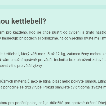
ou kettlebell?
kem pro každého, kdo se chce pustit do cvičení s tímto nástroj
V následujících bodech si přiblížíme, na co všechno byste měli mys
lit kettlebell, který váží mezi 8 až 12 kg, zatímco ženy mohou z
rá vám umožní správně provádět techniku bez ohrožení zdraví. J
ovat váhu pro větší výzvy.
zných materiálů, jako je litina, plast nebo pokryté gumou. Litino
ý a pohodlně se drží v ruce. Pokud plánujete cvičit doma, zvažte m
toru pro podání palce, což je důležité pro správné držení. Dbejt