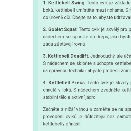
1. Kettlebell Swing
: Tento cvik je základ
boků, kettlebell umístěte mezi nohama. S
do úrovně očí. Dbejte na to, abyste udržova
2. Goblet Squat
: Tento cvik je skvělý pro
nádechem se spusťte do dřepu, jako byste si
záda zůstávají rovná.
3. Kettlebell Deadlift
: Jednoduchý, ale úči
S nádechem se skloňte a uchopte kettlebe
na správnou techniku, abyste předešli zraně
4. Kettlebell Press
: Tento cvik je skvělý
ohnutá v lokti. S nádechem zvedněte kettl
stabilní tělo a aktivní jádro.
Začněte s nižší váhou a zaměřte se na spr
provedení cviků je důležitější než samot
kettlebelly přináší!