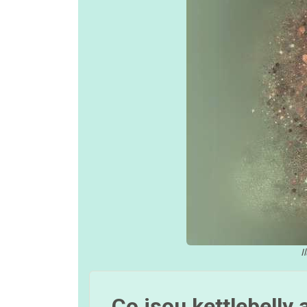
I
Co jsou kettlebelly 