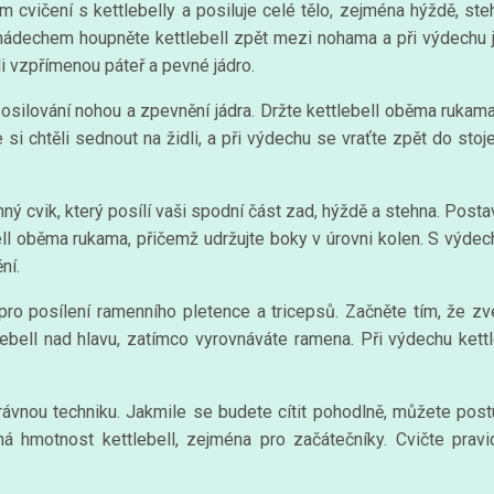
em cvičení s kettlebelly a posiluje celé tělo, zejména hýždě, st
 nádechem houpněte kettlebell zpět mezi nohama a při výdechu
li vzpřímenou páteř a pevné jádro.
 posilování nohou a zpevnění jádra. Držte kettlebell oběma rukam
 chtěli sednout na židli, a při výdechu se vraťte zpět do stoje.
nný cvik, který posílí vaši spodní část zad, hýždě a stehna. Post
ll oběma rukama, přičemž udržujte boky v úrovni kolen. S výdec
ní.
 pro posílení ramenního pletence a tricepsů. Začněte tím, že zv
ebell nad hlavu, zatímco vyrovnáváte ramena. Při výdechu kettl
ávnou techniku. Jakmile se budete cítit pohodlně, můžete postu
ná hmotnost kettlebell, zejména pro začátečníky. Cvičte pravid