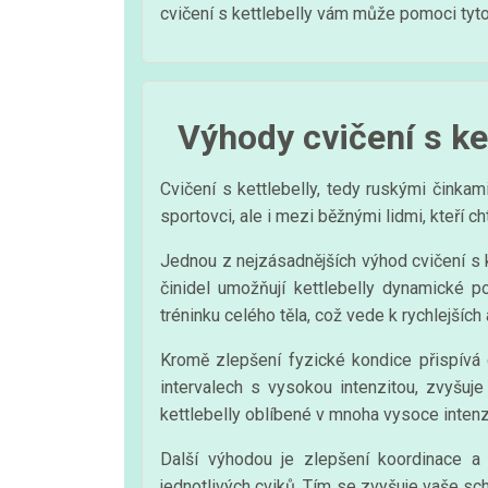
cvičení s kettlebelly vám může pomoci tyto
Výhody cvičení s ket
Cvičení s kettlebelly, tedy ruskými činka
sportovci, ale i mezi běžnými lidmi, kteří ch
Jednou z nejzásadnějších výhod cvičení s ke
činidel umožňují kettlebelly dynamické 
tréninku celého těla, což vede k rychlejších
Kromě zlepšení fyzické kondice přispívá 
intervalech s vysokou intenzitou, zvyšuj
kettlebelly oblíbené v mnoha vysoce inten
Další výhodou je zlepšení koordinace a r
jednotlivých cviků. Tím se zvyšuje vaše sc