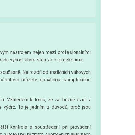
kovým nástrojem nejen mezi profesionálními
u řadu výhod, které stojí za to prozkoumat.
u současně. Na rozdíl od tradičních váhových
to způsobem můžete dosáhnout komplexního
ému. Vzhledem k tomu, že se běžně cvičí v
e výdrž. To je jedním z důvodů, proč jsou
ětší kontrola a soustředění při provádění
životě i při různých sportovních aktivitách