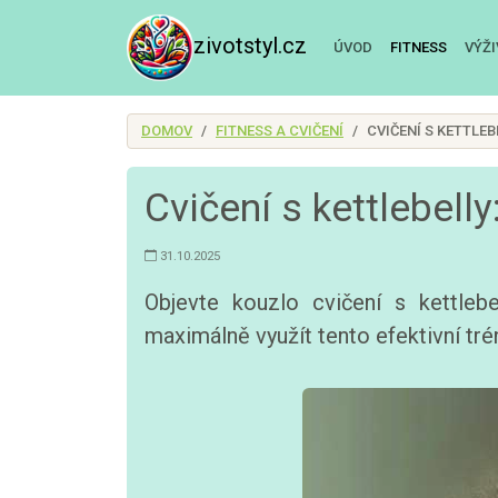
zivotstyl.cz
ÚVOD
FITNESS
VÝŽ
DOMOV
FITNESS A CVIČENÍ
CVIČENÍ S KETTLE
Cvičení s kettlebell
31.10.2025
Objevte kouzlo cvičení s kettle
maximálně využít tento efektivní tré