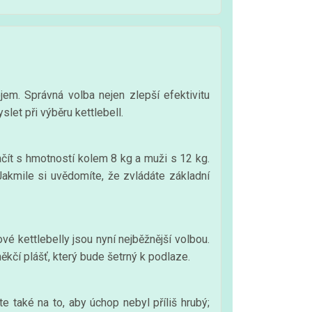
em. Správná volba nejen zlepší efektivitu
let při výběru kettlebell.
ačít s hmotností kolem 8 kg a muži s 12 kg.
akmile si uvědomíte, že zvládáte základní
vé kettlebelly jsou nyní nejběžnější volbou.
ěkčí plášť, který bude šetrný k podlaze.
e také na to, aby úchop nebyl příliš hrubý;