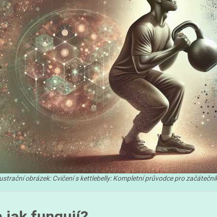
lustrační obrázek: Cvičení s kettlebelly: Kompletní průvodce pro začáteční
a jak fungují?