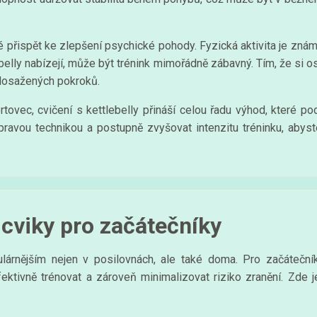
é přispět ke zlepšení psychické pohody. Fyzická aktivita je zná
lebelly nabízejí, může být trénink mimořádně zábavný. Tím, že si 
dosažených pokroků.
rtovec, cvičení s kettlebelly přináší celou řadu výhod, které p
s pravou technikou a postupně zvyšovat intenzitu tréninku, abyst
 cviky pro začátečníky
ulárnějším nejen v posilovnách, ale také doma. Pro začátečn
ktivně trénovat a zároveň minimalizovat riziko zranění. Zde je