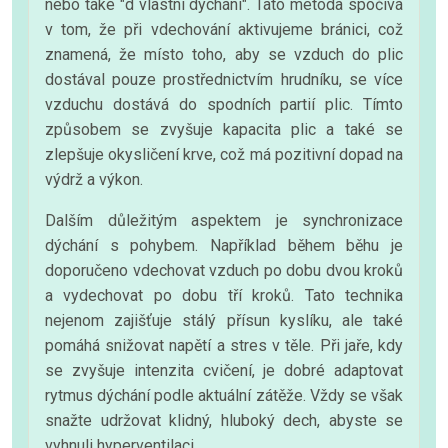
nebo také "d vlastní dýchání". Tato metoda spočívá
v tom, že při vdechování aktivujeme bránici, což
znamená, že místo toho, aby se vzduch do plic
dostával pouze prostřednictvím hrudníku, se více
vzduchu dostává do spodních partií plic. Tímto
způsobem se zvyšuje kapacita plic a také se
zlepšuje okysličení krve, což má pozitivní dopad na
výdrž a výkon.
Dalším důležitým aspektem je synchronizace
dýchání s pohybem. Například během běhu je
doporučeno vdechovat vzduch po dobu dvou kroků
a vydechovat po dobu tří kroků. Tato technika
nejenom zajišťuje stálý přísun kyslíku, ale také
pomáhá snižovat napětí a stres v těle. Při jaře, kdy
se zvyšuje intenzita cvičení, je dobré adaptovat
rytmus dýchání podle aktuální zátěže. Vždy se však
snažte udržovat klidný, hluboký dech, abyste se
vyhnuli hyperventilaci.