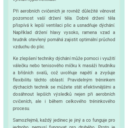
Při aerobních cvičeních je rovněž důležité věnovat
pozornost vaší držení těla. Dobré držení těla
přispívá k lepší ventilaci plic a usnadňuje dýchání.
Například držení hlavy vysoko, ramena vzad a
hrudník otevřený pomáhá zajistit optimální průchod
vzduchu do plic.
Ke zlepšení techniky dýchání může pomoci i využití
válečku nebo tenisového míčku k masáži hrudníku
a břišních svalů, což uvolňuje napětí a zvyšuje
flexibilitu těchto oblastí. Pravidelným tréninkem
dýchacích technik se můžete stát efektivnějšími a
dosáhnout lepších výsledků nejen při aerobních
cvičeních, ale i během celkového tréninkového
procesu.
Samozřejmě, každý jedinec je jiný a co funguje pro
jednoho, nemusí fungovat pro druhého. Proto je