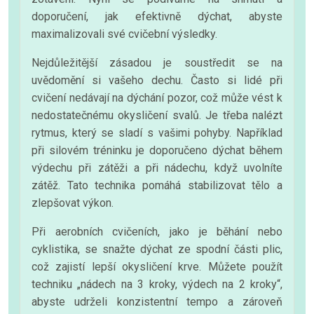
doporučení, jak efektivně dýchat, abyste
maximalizovali své cvičební výsledky.
Nejdůležitější zásadou je soustředit se na
uvědomění si vašeho dechu. Často si lidé při
cvičení nedávají na dýchání pozor, což může vést k
nedostatečnému okysličení svalů. Je třeba nalézt
rytmus, který se sladí s vašimi pohyby. Například
při silovém tréninku je doporučeno dýchat během
výdechu při zátěži a při nádechu, když uvolníte
zátěž. Tato technika pomáhá stabilizovat tělo a
zlepšovat výkon.
Při aerobních cvičeních, jako je běhání nebo
cyklistika, se snažte dýchat ze spodní části plic,
což zajistí lepší okysličení krve. Můžete použít
techniku „nádech na 3 kroky, výdech na 2 kroky“,
abyste udrželi konzistentní tempo a zároveň