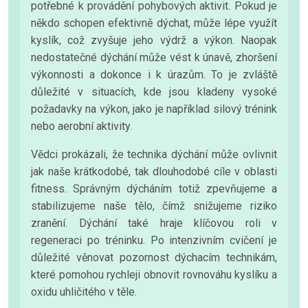
potřebné k provádění pohybových aktivit. Pokud je
někdo schopen efektivně dýchat, může lépe využít
kyslík, což zvyšuje jeho výdrž a výkon. Naopak
nedostatečné dýchání může vést k únavě, zhoršení
výkonnosti a dokonce i k úrazům. To je zvláště
důležité v situacích, kde jsou kladeny vysoké
požadavky na výkon, jako je například silový trénink
nebo aerobní aktivity.
Vědci prokázali, že technika dýchání může ovlivnit
jak naše krátkodobé, tak dlouhodobé cíle v oblasti
fitness. Správným dýcháním totiž zpevňujeme a
stabilizujeme naše tělo, čímž snižujeme riziko
zranění. Dýchání také hraje klíčovou roli v
regeneraci po tréninku. Po intenzivním cvičení je
důležité věnovat pozornost dýchacím technikám,
které pomohou rychleji obnovit rovnováhu kyslíku a
oxidu uhličitého v těle.