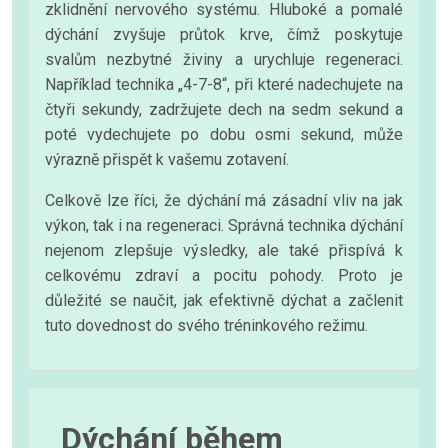
zklidnění nervového systému. Hluboké a pomalé
dýchání zvyšuje průtok krve, čímž poskytuje
svalům nezbytné živiny a urychluje regeneraci.
Například technika „4-7-8“, při které nadechujete na
čtyři sekundy, zadržujete dech na sedm sekund a
poté vydechujete po dobu osmi sekund, může
výrazně přispět k vašemu zotavení.
Celkově lze říci, že dýchání má zásadní vliv na jak
výkon, tak i na regeneraci. Správná technika dýchání
nejenom zlepšuje výsledky, ale také přispívá k
celkovému zdraví a pocitu pohody. Proto je
důležité se naučit, jak efektivně dýchat a začlenit
tuto dovednost do svého tréninkového režimu.
Dýchání během