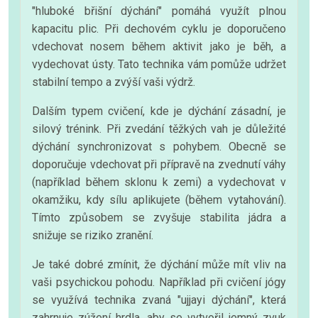
"hluboké břišní dýchání" pomáhá využít plnou
kapacitu plic. Při dechovém cyklu je doporučeno
vdechovat nosem během aktivit jako je běh, a
vydechovat ústy. Tato technika vám pomůže udržet
stabilní tempo a zvýší vaši výdrž.
Dalším typem cvičení, kde je dýchání zásadní, je
silový trénink. Při zvedání těžkých vah je důležité
dýchání synchronizovat s pohybem. Obecně se
doporučuje vdechovat při přípravě na zvednutí váhy
(například během sklonu k zemi) a vydechovat v
okamžiku, kdy sílu aplikujete (během vytahování).
Tímto způsobem se zvyšuje stabilita jádra a
snižuje se riziko zranění.
Je také dobré zmínit, že dýchání může mít vliv na
vaši psychickou pohodu. Například při cvičení jógy
se využívá technika zvaná "ujjayi dýchání", která
zahrnuje zúžení hrdla, aby se vytvořil jemný zvuk