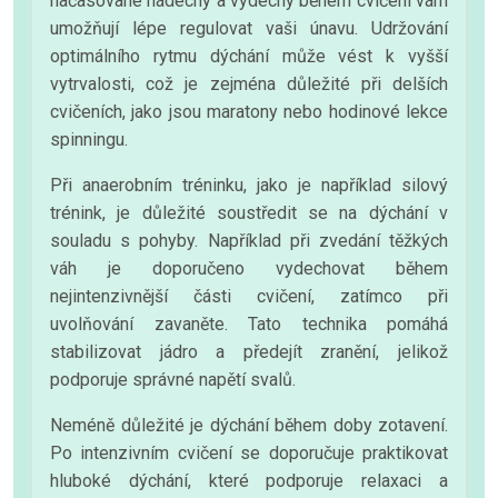
načasované nádechy a výdechy během cvičení vám
umožňují lépe regulovat vaši únavu. Udržování
optimálního rytmu dýchání může vést k vyšší
vytrvalosti, což je zejména důležité při delších
cvičeních, jako jsou maratony nebo hodinové lekce
spinningu.
Při anaerobním tréninku, jako je například silový
trénink, je důležité soustředit se na dýchání v
souladu s pohyby. Například při zvedání těžkých
váh je doporučeno vydechovat během
nejintenzivnější části cvičení, zatímco při
uvolňování zavaněte. Tato technika pomáhá
stabilizovat jádro a předejít zranění, jelikož
podporuje správné napětí svalů.
Neméně důležité je dýchání během doby zotavení.
Po intenzivním cvičení se doporučuje praktikovat
hluboké dýchání, které podporuje relaxaci a