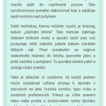
vracíte zpět do vzpřímené pozice. Tato
synchronizace pomáhá stabilizovat trup a zajišťuje
lepší kontrolu nad pohybem.
Další technikou, kterou můžete využít, je bracing,
neboli „začínání břicha“. Tato metoda zahrnuje
stlačení břišních svalů a spodní části zad, což
poskytuje větší stabilitu páteře během zdvihání
těžkých vah. Před zvednutím se nejprve
nadechněte hluboko do břicha, zpevněte jádro a
poté začněte s pohybem. To pomáhá chránit páteř a
snižuje riziko zranění.
Také je důležité si uvědomit, že každý jedinec
může vyžadovat odlišný přístup k dýchání v
závislosti na jeho fyzické kondici, typu cviku a
osobních preferencích. Pokud se cítíte unaveni
nebo máte potíže s dodržováním rytmu dýchání,