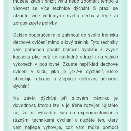
můžete zkusit snížit váhu nebo zpomalit tempo a
věnovat se více technice dýchání. S praxí se
stanete více vědomými svého dechu a lépe si
zorganizujete pohyby.
Dalším doporučením je zahrnout do svého tréninku
dechové cvičení mimo silový trénink. Tyto techniky
vám pomohou posílit brániční dýchání a zvýšit
kapacitu plic, což se následně odrazí i na vašich
výkonech v posilovně. Zkuste například dechové
cvičení v klidu, jako je „4-7-8 dýchání“, které
stimuluje relaxaci a zlepšuje celkovou účinnost
dýchání.
Na závěr, dýchání při silovém tréninku je
dovednost, kterou lze a je třeba rozvíjet. Ujistěte
se, že si vyhradíte čas na experimentování s
různými technikami dýchání a najděte ten, který
vám nejlépe vyhovuje, což vám může pomoci