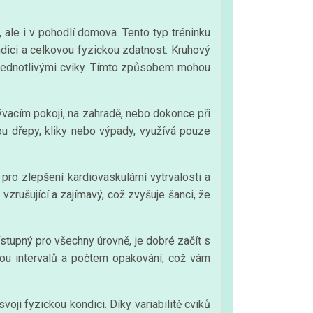
, ale i v pohodlí domova. Tento typ tréninku
ndici a celkovou fyzickou zdatnost. Kruhový
 jednotlivými cviky. Tímto způsobem mohou
bývacím pokoji, na zahradě, nebo dokonce při
sou dřepy, kliky nebo výpady, využívá pouze
pro zlepšení kardiovaskulární vytrvalosti a
zrušující a zajímavý, což zvyšuje šanci, že
řístupný pro všechny úrovně, je dobré začít s
kou intervalů a počtem opakování, což vám
oji fyzickou kondici. Díky variabilitě cviků