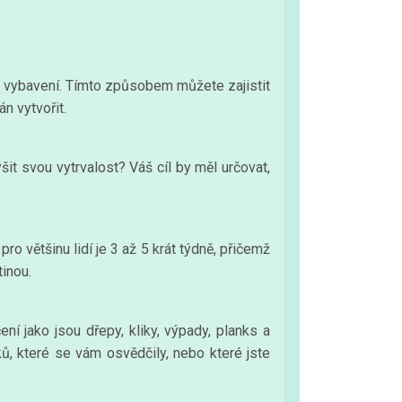
li vybavení. Tímto způsobem můžete zajistit
n vytvořit.
šit svou vytrvalost? Váš cíl by měl určovat,
o většinu lidí je 3 až 5 krát týdně, přičemž
tinou.
ní jako jsou dřepy, kliky, výpady, planks a
ů, které se vám osvědčily, nebo které jste