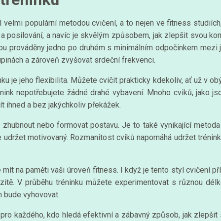
 velmi populární metodou cvičení, a to nejen ve fitness studiích
y a posilování, a navíc je skvělým způsobem, jak zlepšit svou ko
é jsou prováděny jedno po druhém s minimálním odpočinkem mezi
pinách a zároveň zvyšovat srdeční frekvenci.
u je jeho flexibilita. Můžete cvičit prakticky kdekoliv, ať už v o
rénink nepotřebujete žádné drahé vybavení. Mnoho cviků, jako j
t ihned a bez jakýchkoliv překážek.
k zhubnout nebo formovat postavu. Je to také vynikající metoda 
e udržet motivovaný. Rozmanitost cviků napomáhá udržet trénink v
 mít na paměti vaši úroveň fitness. I když je tento styl cvičení p
enzitě. V průběhu tréninku můžete experimentovat s různou dél
ám bude vyhovovat.
pro každého, kdo hledá efektivní a zábavný způsob, jak zlepšit sv