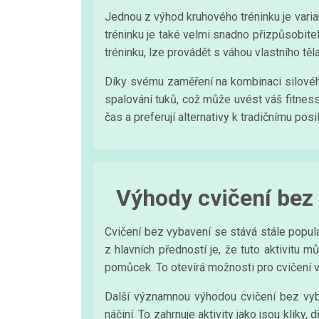
Jednou z výhod kruhového tréninku je variab
tréninku je také velmi snadno přizpůsobite
tréninku, lze provádět s váhou vlastního tě
Díky svému zaměření na kombinaci silového
spalování tuků, což může uvést váš fitness 
čas a preferují alternativy k tradičnímu posi
Výhody cvičení bez
Cvičení bez vybavení se stává stále popul
z hlavních předností je, že tuto aktivitu 
pomůcek. To otevírá možnosti pro cvičení v
Další významnou výhodou cvičení bez vybav
náčiní. To zahrnuje aktivity jako jsou kliky