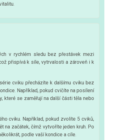
talitu.
ěných v rychlém sledu bez přestávek mezi
ž přispívá k síle, vytrvalosti a zároveň i k
série cviku přecházíte k dalšímu cviku bez
ondice. Například, pokud cvičíte na posílení
y, které se zaměřují na další části těla nebo
ho cviku. Například, pokud zvolíte 5 cviků,
 na začátek, čímž vytvoříte jeden kruh. Po
olikrát, podle vaší kondice a cíle.