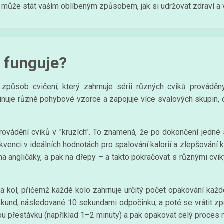
ůže stát vaším oblíbeným způsobem, jak si udržovat zdraví a vi
 funguje?
ý způsob cvičení, který zahrnuje sérii různých cviků provád
inuje různé pohybové vzorce a zapojuje více svalových skupin, co
rovádění cviků v "kruzích". To znamená, že po dokončení jedné 
kvenci v ideálních hodnotách pro spalování kalorií a zlepšování k
ít na angličáky, a pak na dřepy – a takto pokračovat s různými cvik
ka kol, přičemž každé kolo zahrnuje určitý počet opakování každé
und, následované 10 sekundami odpočinku, a poté se vrátit zpět
 přestávku (například 1–2 minuty) a pak opakovat celý proces něk