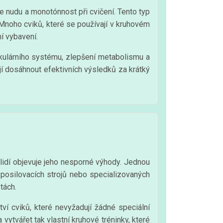
je nudu a monotónnost při cvičení. Tento typ
 Mnoho cviků, které se používají v kruhovém
ní vybavení.
skulárního systému, zlepšení metabolismu a
jí dosáhnout efektivních výsledků za krátký
lidí objevuje jeho nesporné výhody. Jednou
h posilovacích strojů nebo specializovaných
tách.
ví cviků, které nevyžadují žádné speciální
 vytvářet tak vlastní kruhové tréninky, které