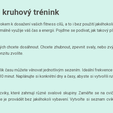
 kruhový trénink
okem k dosažení vašich fitness cílů, a to i bez použití jakéhoko
imálně využije váš čas a energii. Pojďme se podívat, jak takový plá
erých chcete dosáhnout. Chcete zhubnout, zpevnit svaly, nebo zvý
enzitu zvolíte.
ik času můžete věnovat jednotlivým sezením. Ideální frekvence pr
0 minut. Naplánujte si konkrétní dny a časy, abyste si vytvořili ru
viky, které zahrnují různé svalové skupiny. Zaměřte se na cviče
te je provádět bez jakéhokoli vybavení. Vytvořte si seznam cvik