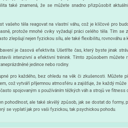
lita také znamená, že se můžete snadno přizpůsobit aktuální
t vašeho těla reagovat na vlastní váhu, což je klíčové pro budov
asně, protože mnohé cviky vyžadují práci celého těla. Tím se zv
to zlepšují nejen fyzickou sílu, ale také flexibilitu, rovnováhu a 
vení je časová efektivita. Ušetříte čas, který byste jinak strá
tavili intenzivní a efektivní trénink. Tímto způsobem můžete r
 zaneprázdněné jedince nebo rodiny.
upné pro každého, bez ohledu na věk či zkušenosti. Můžete př
, což vytváří příjemnou atmosféru a zajišťuje, že každý může cv
sto spojovaným s používáním těžkých váh a strojů ve fitness c
n pohodlnost, ale také skvělý způsob, jak se dostat do formy, po
který se vyplatí jak pro vaši fyzickou, tak psychickou pohodu.