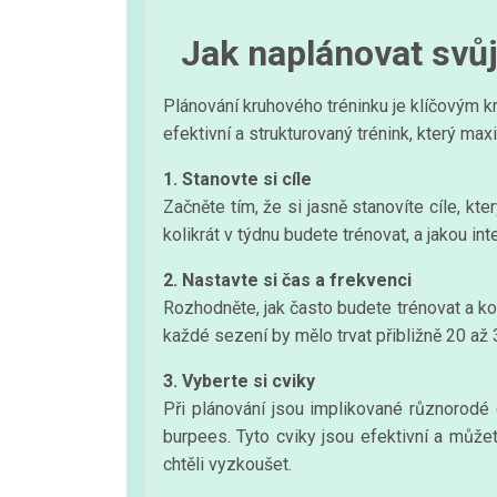
Jak naplánovat svůj
Plánování kruhového tréninku je klíčovým kr
efektivní a strukturovaný trénink, který max
1. Stanovte si cíle
Začněte tím, že si jasně stanovíte cíle, kt
kolikrát v týdnu budete trénovat, a jakou int
2. Nastavte si čas a frekvenci
Rozhodněte, jak často budete trénovat a kol
každé sezení by mělo trvat přibližně 20 až 3
3. Vyberte si cviky
Při plánování jsou implikované různorodé c
burpees. Tyto cviky jsou efektivní a může
chtěli vyzkoušet.