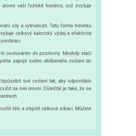
 úrovni vaší fyzické kondice, což zvyšuje
ání síly a vytrvalosti. Tato forma tréninku
yšuje celkový kalorický výdej a efektivita
koordinaci.
vili cestováním do posilovny. Mnohdy stačí
ychle zapojit svého oblíbeného cvičení do
izpůsobit své cvičení tak, aby odpovídalo
ičit na své úrovni. Důležité je také, že se
entrech.
sílit tělo a zlepšit celkové zdraví. Můžete