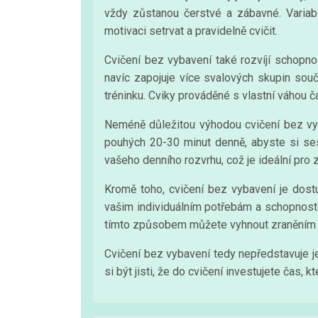
vždy zůstanou čerstvé a zábavné. Variabi
motivaci setrvat a pravidelně cvičit.
Cvičení bez vybavení také rozvíjí schopnos
navíc zapojuje více svalových skupin souč
tréninku. Cviky prováděné s vlastní váhou čas
Neméně důležitou výhodou cvičení bez vyba
pouhých 20-30 minut denně, abyste si ses
vašeho denního rozvrhu, což je ideální pro
Kromě toho, cvičení bez vybavení je dost
vašim individuálním potřebám a schopnostem
tímto způsobem můžete vyhnout zraněním ča
Cvičení bez vybavení tedy nepředstavuje je
si být jisti, že do cvičení investujete čas, 