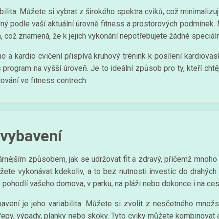
ilita. Můžete si vybrat z širokého spektra cviků, což minimalizu
lný podle vaší aktuální úrovně fitness a prostorových podmínek.
la, což znamená, že k jejich vykonání nepotřebujete žádné speciál
 a kardio cvičení přispívá kruhový trénink k posílení kardiova
program na vyšší úroveň. Je to ideální způsob pro ty, kteří chtě
lování ve fitness centrech.
 vybavení
árnějším způsobem, jak se udržovat fit a zdravý, přičemž mnoho 
můžete vykonávat kdekoliv, a to bez nutnosti investic do drahýc
 pohodlí vašeho domova, v parku, na pláži nebo dokonce i na ces
ení je jeho variabilita. Můžete si zvolit z nesčetného množst
, dřepy, výpady, planky nebo skoky. Tyto cviky můžete kombinovat a