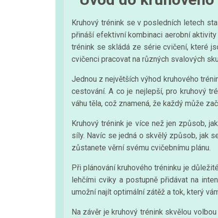
Kruhový trénink se v posledních letech stal
přináší efektivní kombinaci aerobní aktivit
trénink se skládá ze série cvičení, kter
cvičenci pracovat na různých svalových sku
Jednou z největších výhod kruhového trénink
cestování. A co je nejlepší, pro kruhový t
váhu těla, což znamená, že každý může začí
Kruhový trénink je více než jen způsob, ja
síly. Navíc se jedná o skvělý způsob, jak s
zůstanete věrní svému cvičebnímu plánu.
Při plánování kruhového tréninku je důležité
lehčími cviky a postupně přidávat na int
umožní najít optimální zátěž a tok, který v
Na závěr je kruhový trénink skvělou volbou 