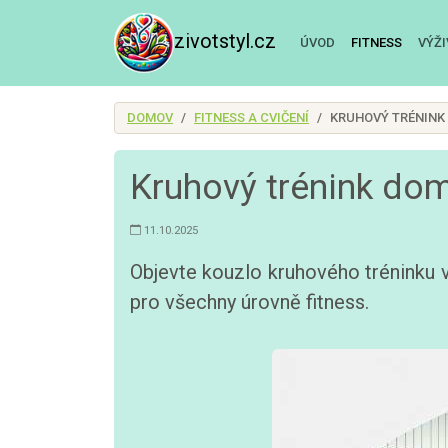
zivotstyl.cz
ÚVOD
FITNESS
VÝŽ
DOMOV
FITNESS A CVIČENÍ
KRUHOVÝ TRÉNINK 
Kruhový trénink dom
11.10.2025
Objevte kouzlo kruhového tréninku 
pro všechny úrovně fitness.