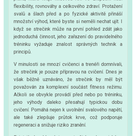
flexibility, rovnováhy a celkového zdraví. Protažení
svalů a šlach před a po fyzické aktivitě přináší
množství výhod, které byste si neměli nechat ujít. I
když se strečink může na první pohled zdát jako
jednoduchá činnost, jeho zařazení do pravidelného
tréninku vyžaduje znalost správných technik a
principů.
V minulosti se mnozí cvičenci a trenéři domnívali,
že strečink je pouze přípravou na cvičení. Dnes je
však běžně uznáváno, že strečink by měl být
považován za komplexní součást fitness režimu.
Ačkoli se obvykle provádí před nebo po tréninku,
jeho výhody daleko přesahují typickou dobu
cvičení. Pomáhá nejen k uvolnění svalového napětí,
ale také zlepšuje průtok krve, což podporuje
regeneraci a snižuje riziko zranění.