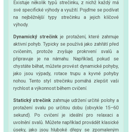
Existuje několik typů strečinku, z nichž každý má
své specifické výhody a využití. Pojďme se podívat
na nejběžnější typy strečinku a jejich klíčové
výhody.
Dynamický strečink
je protažení, které zahrnuje
aktivní pohyb. Typicky se používá jako zahřátí před
cvičením, protože zvyšuje prokrvení svalů a
připravuje je na námahu. Například, pokud se
chystáte běhat, můžete provést dynamické pohyby,
jako jsou výpady, rotace trupu a kyvné pohyby
nohou. Tento styl strečinku pomáhá zlepšit vaši
rychlost a výkonnost během cvičení.
Statický strečink
zahrnuje udržení určité polohy a
protažení svalu po určitou dobu (obvykle 15–60
sekund). Po cvičení je ideální pro relaxaci a
uvolnění svalů. Můžete například provádět klasické
úseky, jako jsou hluboké dřepy se zpomaleným