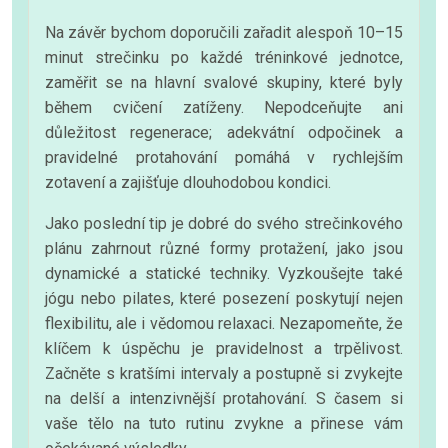
Na závěr bychom doporučili zařadit alespoň 10–15
minut strečinku po každé tréninkové jednotce,
zaměřit se na hlavní svalové skupiny, které byly
během cvičení zatíženy. Nepodceňujte ani
důležitost regenerace; adekvátní odpočinek a
pravidelné protahování pomáhá v rychlejším
zotavení a zajišťuje dlouhodobou kondici.
Jako poslední tip je dobré do svého strečinkového
plánu zahrnout různé formy protažení, jako jsou
dynamické a statické techniky. Vyzkoušejte také
jógu nebo pilates, které posezení poskytují nejen
flexibilitu, ale i vědomou relaxaci. Nezapomeňte, že
klíčem k úspěchu je pravidelnost a trpělivost.
Začněte s kratšími intervaly a postupně si zvykejte
na delší a intenzivnější protahování. S časem si
vaše tělo na tuto rutinu zvykne a přinese vám