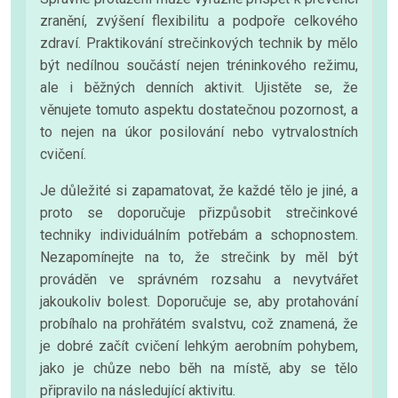
zranění, zvýšení flexibilitu a podpoře celkového
zdraví. Praktikování strečinkových technik by mělo
být nedílnou součástí nejen tréninkového režimu,
ale i běžných denních aktivit. Ujistěte se, že
věnujete tomuto aspektu dostatečnou pozornost, a
to nejen na úkor posilování nebo vytrvalostních
cvičení.
Je důležité si zapamatovat, že každé tělo je jiné, a
proto se doporučuje přizpůsobit strečinkové
techniky individuálním potřebám a schopnostem.
Nezapomínejte na to, že strečink by měl být
prováděn ve správném rozsahu a nevytvářet
jakoukoliv bolest. Doporučuje se, aby protahování
probíhalo na prohřátém svalstvu, což znamená, že
je dobré začít cvičení lehkým aerobním pohybem,
jako je chůze nebo běh na místě, aby se tělo
připravilo na následující aktivitu.