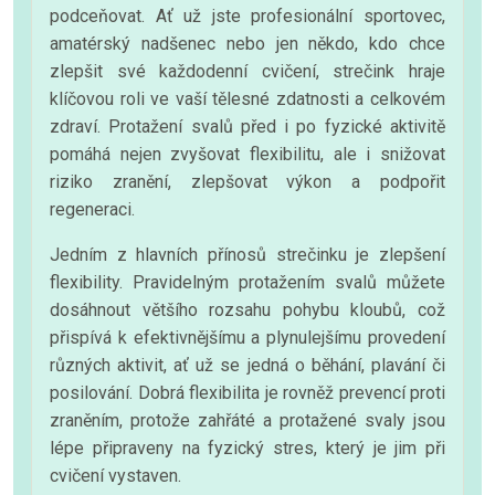
podceňovat. Ať už jste profesionální sportovec,
amatérský nadšenec nebo jen někdo, kdo chce
zlepšit své každodenní cvičení, strečink hraje
klíčovou roli ve vaší tělesné zdatnosti a celkovém
zdraví. Protažení svalů před i po fyzické aktivitě
pomáhá nejen zvyšovat flexibilitu, ale i snižovat
riziko zranění, zlepšovat výkon a podpořit
regeneraci.
Jedním z hlavních přínosů strečinku je zlepšení
flexibility. Pravidelným protažením svalů můžete
dosáhnout většího rozsahu pohybu kloubů, což
přispívá k efektivnějšímu a plynulejšímu provedení
různých aktivit, ať už se jedná o běhání, plavání či
posilování. Dobrá flexibilita je rovněž prevencí proti
zraněním, protože zahřáté a protažené svaly jsou
lépe připraveny na fyzický stres, který je jim při
cvičení vystaven.