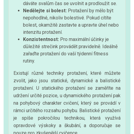
dáváte svalům čas se uvolnit a prodloužit se.
Nedělejte si bolest:
Protažení by mělo být
nepohodlné, nikoliv bolestivé. Pokud cítíte
bolest, okamžitě zastavte a upravte úhel nebo
intenzitu protažení.
Konzistentnost:
Pro maximální účinky je
důležité strečink provádět pravidelně. Ideálně
zařaďte protažení do vaší týdenní fitness
rutiny.
Existují různé techniky protažení, které můžete
zvolit, jako jsou statické, dynamické a balistické
protažení. U statického protažení se zaměříte na
udržení určité pozice, u dynamického protažení pak
na pohybový charakter cvičení, který se provádí v
rámci určitého rozsahu pohybu. Balistické protažení
je spíše pokročilou technikou, která využívá
opravdové výskoky a škubání, a doporučuje se
pouze pro zkušenější cvičence.