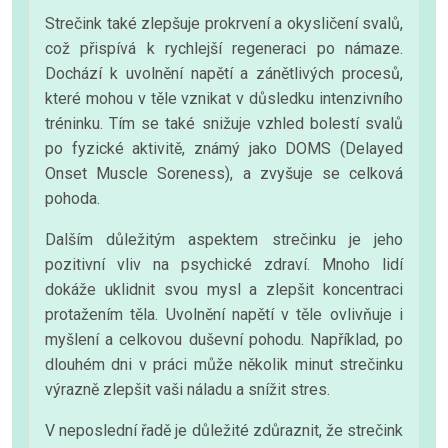
Strečink také zlepšuje prokrvení a okysličení svalů,
což přispívá k rychlejší regeneraci po námaze.
Dochází k uvolnění napětí a zánětlivých procesů,
které mohou v těle vznikat v důsledku intenzivního
tréninku. Tím se také snižuje vzhled bolestí svalů
po fyzické aktivitě, známý jako DOMS (Delayed
Onset Muscle Soreness), a zvyšuje se celková
pohoda.
Dalším důležitým aspektem strečinku je jeho
pozitivní vliv na psychické zdraví. Mnoho lidí
dokáže uklidnit svou mysl a zlepšit koncentraci
protažením těla. Uvolnění napětí v těle ovlivňuje i
myšlení a celkovou duševní pohodu. Například, po
dlouhém dni v práci může několik minut strečinku
výrazně zlepšit vaši náladu a snížit stres.
V neposlední řadě je důležité zdůraznit, že strečink