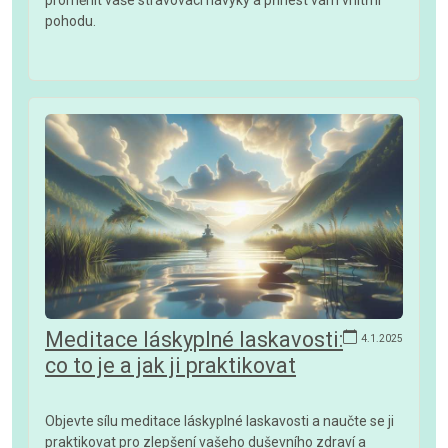
proměnit vaše stravovací návyky a přinést vám vnitřní
pohodu.
Meditace láskyplné laskavosti:
4.1.2025
co to je a jak ji praktikovat
Objevte sílu meditace láskyplné laskavosti a naučte se ji
praktikovat pro zlepšení vašeho duševního zdraví a