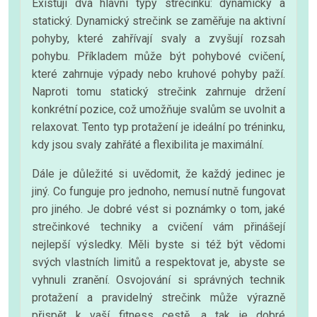
Existují dva hlavní typy strečinku: dynamický a
statický. Dynamický strečink se zaměřuje na aktivní
pohyby, které zahřívají svaly a zvyšují rozsah
pohybu. Příkladem může být pohybové cvičení,
které zahrnuje výpady nebo kruhové pohyby paží.
Naproti tomu statický strečink zahrnuje držení
konkrétní pozice, což umožňuje svalům se uvolnit a
relaxovat. Tento typ protažení je ideální po tréninku,
kdy jsou svaly zahřáté a flexibilita je maximální.
Dále je důležité si uvědomit, že každý jedinec je
jiný. Co funguje pro jednoho, nemusí nutně fungovat
pro jiného. Je dobré vést si poznámky o tom, jaké
strečinkové techniky a cvičení vám přinášejí
nejlepší výsledky. Měli byste si též být vědomi
svých vlastních limitů a respektovat je, abyste se
vyhnuli zranění. Osvojování si správných technik
protažení a pravidelný strečink může výrazně
přispět k vaší fitness cestě, a tak je dobré