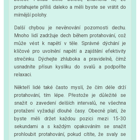
protahujete příliš daleko a měli byste se vrátit do
mírnější polohy.
Další chybou je nevěnování pozornosti dechu.
Mnoho lidí zadržuje dech během protahování, což
může vést k napětí v těle. Správné dýchání je
klíčové pro uvolnění napětí a zajištění efektivity
strečinku. Dýchejte zhluboka a pravidelně, čímž
usnadníte přísun kyslíku do svalů a podpoříte
relaxaci.
Někteří lidé také často myslí, že čím déle drží
protahování, tím lépe. Přestože je důležité se
snažit o zavedení delších intervalů, ne všechna
protažení vyžadují dlouhé časy. Obecně platí, že
byste měli držet každou pozici mezi 15-30
sekundami a s každým opakováním se snažit
prohloubit protahování, pokud cítíte, že svaly se