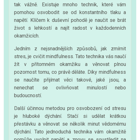
tak vážně. Existuje mnoho technik, které vám
pomohou osvobodit se od konstantního tlaku a
napětí. Klíčem k duševní pohodě je naučit se brát
život s lehkostí a najít radost v každodenních
okamžicích.
Jedním z nejsnadnějších způsobů, jak zmírnit
stres, je cvičit mindfulness. Tato technika vás naučí
žít v přítomném okamžiku a věnovat plnou
pozornost tomu, co právě děláte. Díky mindfulness
se naučíte přijímat věci takové, jaké jsou, a
nenechat se ovlivňovat minulostí nebo
budoucností.
Další účinnou metodou pro osvobození od stresu
je hluboké dýchání. Stačí si udělat krátkou
přestávku a věnovat se několik minut vědomému
dýchání. Tato jednoduchá technika vám okamžitě
pomůže uvolnit napětí a znovu se soustředit na