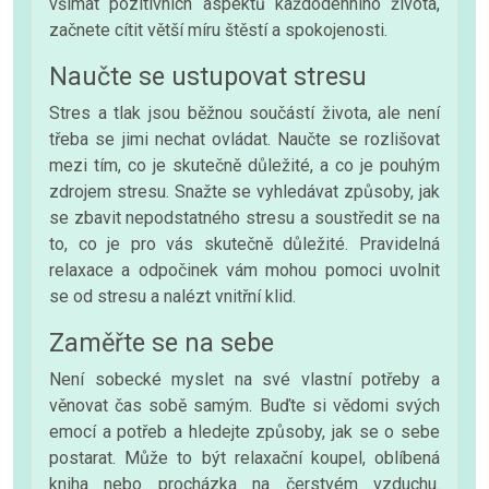
všímat pozitivních aspektů každodenního života,
začnete cítit větší míru štěstí a spokojenosti.
Naučte se ustupovat stresu
Stres a tlak jsou běžnou součástí života, ale není
třeba se jimi nechat ovládat. Naučte se rozlišovat
mezi tím, co je skutečně důležité, a co je pouhým
zdrojem stresu. Snažte se vyhledávat způsoby, jak
se zbavit nepodstatného stresu a soustředit se na
to, co je pro vás skutečně důležité. Pravidelná
relaxace a odpočinek vám mohou pomoci uvolnit
se od stresu a nalézt vnitřní klid.
Zaměřte se na sebe
Není sobecké myslet na své vlastní potřeby a
věnovat čas sobě samým. Buďte si vědomi svých
emocí a potřeb a hledejte způsoby, jak se o sebe
postarat. Může to být relaxační koupel, oblíbená
kniha nebo procházka na čerstvém vzduchu.