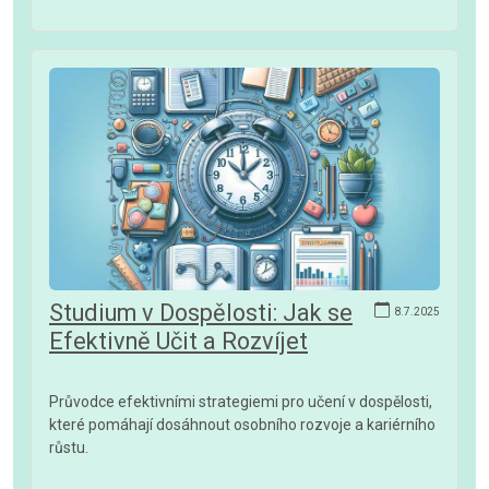
Studium v Dospělosti: Jak se
8.7.2025
Efektivně Učit a Rozvíjet
Průvodce efektivními strategiemi pro učení v dospělosti,
které pomáhají dosáhnout osobního rozvoje a kariérního
růstu.