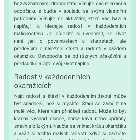
bezvýznamnými drobnostmi. Věnujte čas relaxaci a
odpočinku a buďte v souladu se svými vlastními
potřebami. Věnujte se aktivitám, které vás baví a
naplňují, a hledejte radost v každodenních
maličkostech. Je důležité si uvědomit, že život
není jen o povinnostech a starostech, ale
především o nalezení štěstí a radosti v každém
okamžiku. Osvoboďte se od různých očekávání a
předsudků a žijte svůj život naplno.
Radost v každodenních
okamžicích
Najít radost a štěstí v každodenním životě může
být snadnější, než si myslíte. Stačí se zaměřit na
malé věci, které vám přinášejí radost. Může to být
krásný východ slunce, horká káva nebo upřímný
smích s blízkými. Naučte se vnímat krásu okamžiku
a vážit si těchto malých radostí. Když si začnete