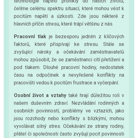
technologie naplno pronikly do našich životů,
čelíme celému spektru situací, které mohou vést k
pocitům napětí a úzkosti. Zde jsou některé z
hlavních příčin stresu, které trápí většinu z nás.
Pracovní tlak
je bezesporu jedním z klíčových
faktorů, které přispívají ke stresu. Stále se
zvyšující nároky a očekávání zaměstnavatelů
mohou způsobit, že se zaměstnanci cítí přetížení a
pod tlakem. Dlouhé pracovní hodiny, nedostatek
času na odpočinek a nevyřešené konflikty na
pracovišti vedou k pocitům frustrace a vyčerpání.
Osobní život a vztahy
také hrají důležitou roli v
našem duševním zdraví. Nezvládání rodinných a
osobních povinností, problémy ve vztazích, jako
jsou rozchody nebo konflikty s blízkými, mohou
vyvolávat silný stres. Očekávání ze strany rodiny,
přátel či společnosti často zvyšují pocit povinnosti