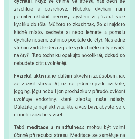
dýchání
. Když se cítíme ve stresu, náš dech se
zrychluje a povrchově. Hluboké dýchání nám
pomáhá uklidnit nervový systém a přivést více
kyslíku do těla. Můžete to zkusit tak, že si najdete
klidné místo, sednete si nebo lehnete a pomalu
dýcháte nosem, zatímco počítáte do čtyř. Následně
vteřinu zadržte dech a poté vydechněte ústy rovněž
na čtyři. Tuto techniku opakujte několikrát, dokud se
nebudete cítit uvolněněji.
Fyzická aktivita
je dalším skvělým způsobem, jak
se zbavit stresu. Ať už se jedná o jízdu na kole,
jogging, jógu nebo i jen procházku v přírodě, cvičení
uvolňuje endorfiny, které zlepšují naše nálady.
Důležité je najít aktivitu, která vás baví, abyste se k
ní mohli snadno vracet.
Také
meditace
a
mindfulness
mohou být velmi
účinné při redukci stresu. Meditace se zaměřuje na