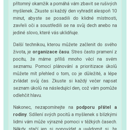
přítomný okamžik a pomáhá vám zbavit se rušivých
myšlenek. Zkuste si každý den vyhradit alespoň 10
minut, abyste se posadili do klidné místnosti,
zavřeli oči a soustředili se na svůj dech anebo na
jediné slovo, které vás uklidňuje.
Další technikou, kterou můžete začlenit do svého
života, je
organizace času
. Stres často pramení z
pocitu, že máme příliš mnoho věcí na svém
seznamu. Pomocí plánování a prioritizace úkolů
můžete mít přehled o tom, co je důležité, a lépe
zvládat svůj čas. Zkuste si každý večer napsat
seznam úkolů na následující den, což vám pomůže
odlehčit hlavu.
Nakonec, nezapomínejte na
podporu přátel a
rodiny
. Sdílení svých pocitů a myšlenek s blízkými
lidmi vám může výrazně pomoci v těžkých časech.
Někdy stačí jen si popovídat a uvědomit si, že