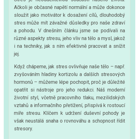
Ačkoli je občasné napětí normální a může dokonce
sloužit jako motivátor k dosažení cílů, dlouhodobý
stres může mít závažné důsledky pro naše zdraví
a pohodu. V dnešním článku jsme se podívali na
různé aspekty stresu, jeho vliv na tělo a mysl, jakož
i na techniky, jak s ním efektivně pracovat a snížit
jej.
Když chápeme, jak stres ovlivňuje naše tělo – např.
zvyšováním hladiny kortizolu a dalších stresových
hormonů – můžeme lépe pochopit, proč je důležité
opatřit si nástroje pro jeho redukci. Náš moderní
životní styl, včetně pracovního tlaku, mezilidských
vztahů a informačního přetížení, přispívá k rostoucí
míře stresu. Klíčem k udržení duševní pohody je
však neustálá snaha o rovnováhu a schopnost řídit
stresory.