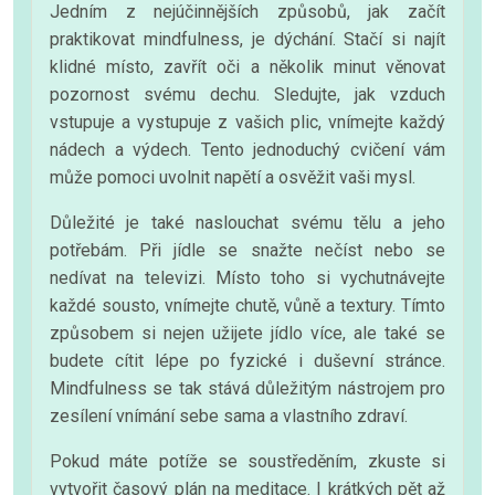
Jedním z nejúčinnějších způsobů, jak začít
praktikovat mindfulness, je dýchání. Stačí si najít
klidné místo, zavřít oči a několik minut věnovat
pozornost svému dechu. Sledujte, jak vzduch
vstupuje a vystupuje z vašich plic, vnímejte každý
nádech a výdech. Tento jednoduchý cvičení vám
může pomoci uvolnit napětí a osvěžit vaši mysl.
Důležité je také naslouchat svému tělu a jeho
potřebám. Při jídle se snažte nečíst nebo se
nedívat na televizi. Místo toho si vychutnávejte
každé sousto, vnímejte chutě, vůně a textury. Tímto
způsobem si nejen užijete jídlo více, ale také se
budete cítit lépe po fyzické i duševní stránce.
Mindfulness se tak stává důležitým nástrojem pro
zesílení vnímání sebe sama a vlastního zdraví.
Pokud máte potíže se soustředěním, zkuste si
vytvořit časový plán na meditace. I krátkých pět až