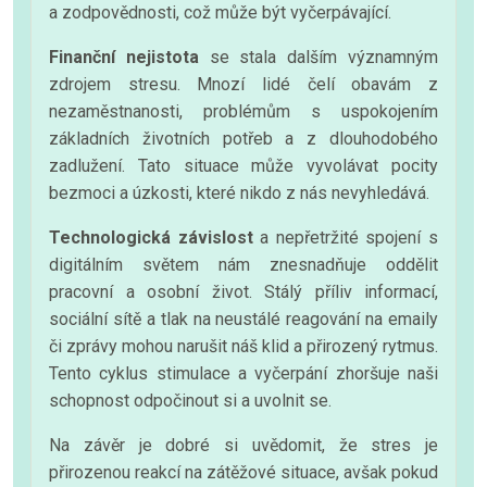
a zodpovědnosti, což může být vyčerpávající.
Finanční nejistota
se stala dalším významným
zdrojem stresu. Mnozí lidé čelí obavám z
nezaměstnanosti, problémům s uspokojením
základních životních potřeb a z dlouhodobého
zadlužení. Tato situace může vyvolávat pocity
bezmoci a úzkosti, které nikdo z nás nevyhledává.
Technologická závislost
a nepřetržité spojení s
digitálním světem nám znesnadňuje oddělit
pracovní a osobní život. Stálý příliv informací,
sociální sítě a tlak na neustálé reagování na emaily
či zprávy mohou narušit náš klid a přirozený rytmus.
Tento cyklus stimulace a vyčerpání zhoršuje naši
schopnost odpočinout si a uvolnit se.
Na závěr je dobré si uvědomit, že stres je
přirozenou reakcí na zátěžové situace, avšak pokud