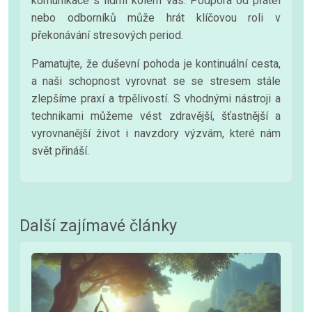
komunikace s lidmi kolem vás. Podpora od přátel
nebo odborníků může hrát klíčovou roli v
překonávání stresových period.
Pamatujte, že duševní pohoda je kontinuální cesta,
a naši schopnost vyrovnat se se stresem stále
zlepšíme praxí a trpělivostí. S vhodnými nástroji a
technikami můžeme vést zdravější, šťastnější a
vyrovnanější život i navzdory výzvám, které nám
svět přináší.
Další zajímavé články