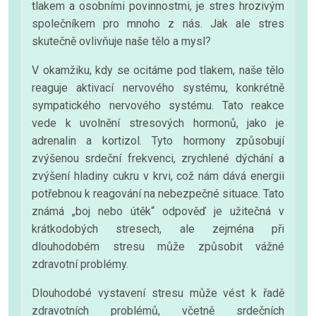
tlakem a osobními povinnostmi, je stres hrozivým
společníkem pro mnoho z nás. Jak ale stres
skutečně ovlivňuje naše tělo a mysl?
V okamžiku, kdy se ocitáme pod tlakem, naše tělo
reaguje aktivací nervového systému, konkrétně
sympatického nervového systému. Tato reakce
vede k uvolnění stresových hormonů, jako je
adrenalin a kortizol. Tyto hormony způsobují
zvýšenou srdeční frekvenci, zrychlené dýchání a
zvýšení hladiny cukru v krvi, což nám dává energii
potřebnou k reagování na nebezpečné situace. Tato
známá „boj nebo útěk“ odpověď je užitečná v
krátkodobých stresech, ale zejména při
dlouhodobém stresu může způsobit vážné
zdravotní problémy.
Dlouhodobé vystavení stresu může vést k řadě
zdravotních problémů, včetně srdečních