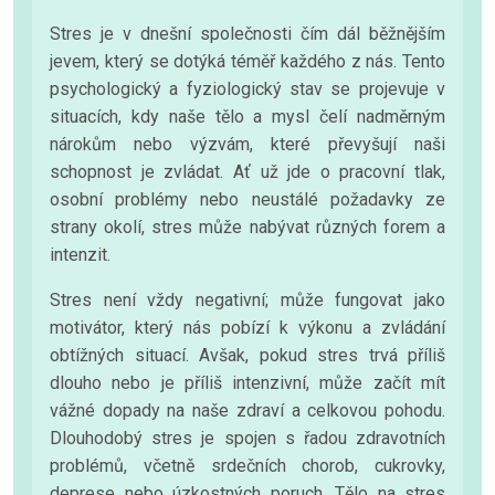
Stres je v dnešní společnosti čím dál běžnějším
jevem, který se dotýká téměř každého z nás. Tento
psychologický a fyziologický stav se projevuje v
situacích, kdy naše tělo a mysl čelí nadměrným
nárokům nebo výzvám, které převyšují naši
schopnost je zvládat. Ať už jde o pracovní tlak,
osobní problémy nebo neustálé požadavky ze
strany okolí, stres může nabývat různých forem a
intenzit.
Stres není vždy negativní; může fungovat jako
motivátor, který nás pobízí k výkonu a zvládání
obtížných situací. Avšak, pokud stres trvá příliš
dlouho nebo je příliš intenzivní, může začít mít
vážné dopady na naše zdraví a celkovou pohodu.
Dlouhodobý stres je spojen s řadou zdravotních
problémů, včetně srdečních chorob, cukrovky,
deprese nebo úzkostných poruch. Tělo na stres