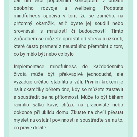
dál tím více populárním konceptem v oblasti
osobního rozvoje a wellbeing. Podstata
mindfulness spočívá v tom, že se zaměříte na
přítomný okamžik, aniž byste jej soudili nebo
srovnávali s minulostí či budoucností. Tímto
způsobem se můžete oprostit od stresu a úzkosti,
které často pramení z neustálého přemítání o tom,
co by mělo být nebo co bylo.
Implementace mindfulness do každodenního
života může být překvapivě jednoduchá, ale
vyžaduje určitou stabilitu a vůli. Prvním krokem je
najít okamžiky během dne, kdy se můžete zastavit
a soustředit se na přítomnost. Může to být během
ranního šálku kávy, chůze na pracoviště nebo
dokonce při úklidu domu. Zkuste na chvíli přestat
myslet na ostatní povinnosti a soustřeďte se na to,
co právě děláte.