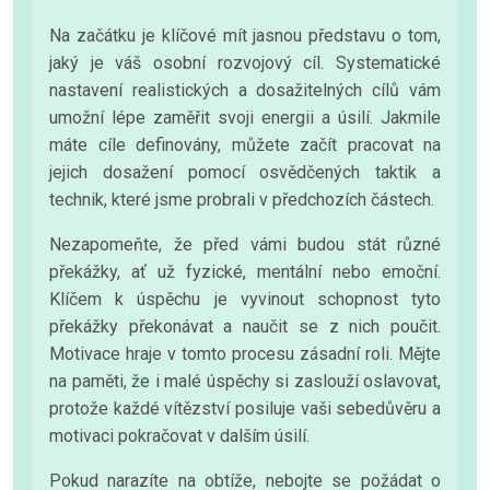
Na začátku je klíčové mít jasnou představu o tom,
jaký je váš osobní rozvojový cíl. Systematické
nastavení realistických a dosažitelných cílů vám
umožní lépe zaměřit svoji energii a úsilí. Jakmile
máte cíle definovány, můžete začít pracovat na
jejich dosažení pomocí osvědčených taktik a
technik, které jsme probrali v předchozích částech.
Nezapomeňte, že před vámi budou stát různé
překážky, ať už fyzické, mentální nebo emoční.
Klíčem k úspěchu je vyvinout schopnost tyto
překážky překonávat a naučit se z nich poučit.
Motivace hraje v tomto procesu zásadní roli. Mějte
na paměti, že i malé úspěchy si zaslouží oslavovat,
protože každé vítězství posiluje vaši sebedůvěru a
motivaci pokračovat v dalším úsilí.
Pokud narazíte na obtíže, nebojte se požádat o