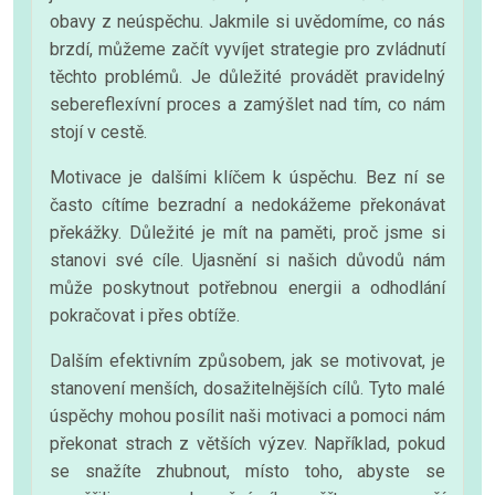
obavy z neúspěchu. Jakmile si uvědomíme, co nás
brzdí, můžeme začít vyvíjet strategie pro zvládnutí
těchto problémů. Je důležité provádět pravidelný
sebereflexívní proces a zamýšlet nad tím, co nám
stojí v cestě.
Motivace je dalšími klíčem k úspěchu. Bez ní se
často cítíme bezradní a nedokážeme překonávat
překážky. Důležité je mít na paměti, proč jsme si
stanovi své cíle. Ujasnění si našich důvodů nám
může poskytnout potřebnou energii a odhodlání
pokračovat i přes obtíže.
Dalším efektivním způsobem, jak se motivovat, je
stanovení menších, dosažitelnějších cílů. Tyto malé
úspěchy mohou posílit naši motivaci a pomoci nám
překonat strach z větších výzev. Například, pokud
se snažíte zhubnout, místo toho, abyste se