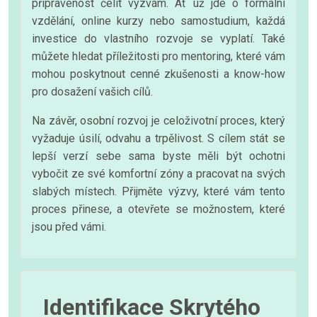
připravenost čelit výzvám. Ať už jde o formální
vzdělání, online kurzy nebo samostudium, každá
investice do vlastního rozvoje se vyplatí. Také
můžete hledat příležitosti pro mentoring, které vám
mohou poskytnout cenné zkušenosti a know-how
pro dosažení vašich cílů.
Na závěr, osobní rozvoj je celoživotní proces, který
vyžaduje úsilí, odvahu a trpělivost. S cílem stát se
lepší verzí sebe sama byste měli být ochotni
vybočit ze své komfortní zóny a pracovat na svých
slabých místech. Přijměte výzvy, které vám tento
proces přinese, a otevřete se možnostem, které
jsou před vámi.
Identifikace Skrytého