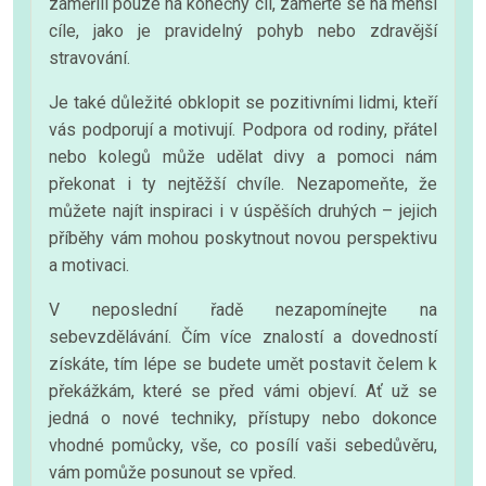
zaměřili pouze na konečný cíl, zaměřte se na menší
cíle, jako je pravidelný pohyb nebo zdravější
stravování.
Je také důležité obklopit se pozitivními lidmi, kteří
vás podporují a motivují. Podpora od rodiny, přátel
nebo kolegů může udělat divy a pomoci nám
překonat i ty nejtěžší chvíle. Nezapomeňte, že
můžete najít inspiraci i v úspěších druhých – jejich
příběhy vám mohou poskytnout novou perspektivu
a motivaci.
V neposlední řadě nezapomínejte na
sebevzdělávání. Čím více znalostí a dovedností
získáte, tím lépe se budete umět postavit čelem k
překážkám, které se před vámi objeví. Ať už se
jedná o nové techniky, přístupy nebo dokonce
vhodné pomůcky, vše, co posílí vaši sebedůvěru,
vám pomůže posunout se vpřed.