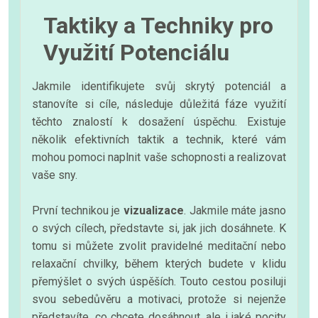
Taktiky a Techniky pro
Využití Potenciálu
Jakmile identifikujete svůj skrytý potenciál a
stanovíte si cíle, následuje důležitá fáze využití
těchto znalostí k dosažení úspěchu. Existuje
několik efektivních taktik a technik, které vám
mohou pomoci naplnit vaše schopnosti a realizovat
vaše sny.
První technikou je
vizualizace
. Jakmile máte jasno
o svých cílech, představte si, jak jich dosáhnete. K
tomu si můžete zvolit pravidelné meditační nebo
relaxační chvilky, během kterých budete v klidu
přemýšlet o svých úspěších. Touto cestou posiluji
svou sebedůvěru a motivaci, protože si nejenže
představíte, co chcete dosáhnout, ale i jaké pocity