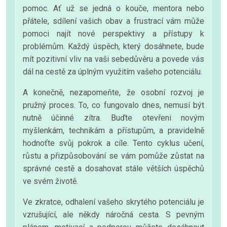
pomoc. Ať už se jedná o kouče, mentora nebo
přátele, sdílení vašich obav a frustrací vám může
pomoci najít nové perspektivy a přístupy k
problémům. Každý úspěch, který dosáhnete, bude
mít pozitivní vliv na vaši sebedůvěru a povede vás
dál na cestě za úplným využitím vašeho potenciálu.
A konečně, nezapomeňte, že osobní rozvoj je
pružný proces. To, co fungovalo dnes, nemusí být
nutně účinné zítra. Buďte otevřeni novým
myšlenkám, technikám a přístupům, a pravidelně
hodnoťte svůj pokrok a cíle. Tento cyklus učení,
růstu a přizpůsobování se vám pomůže zůstat na
správné cestě a dosahovat stále větších úspěchů
ve svém životě.
Ve zkratce, odhalení vašeho skrytého potenciálu je
vzrušující, ale někdy náročná cesta. S pevným