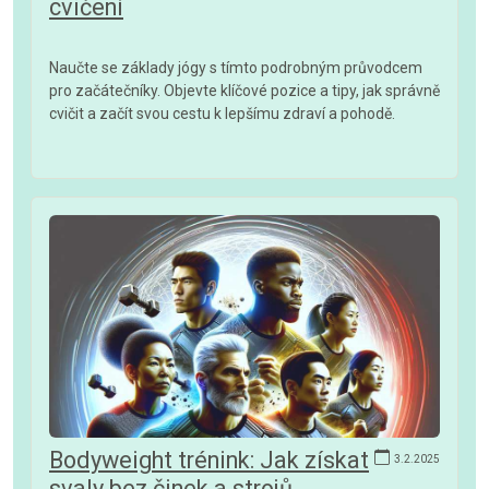
cvičení
Naučte se základy jógy s tímto podrobným průvodcem
pro začátečníky. Objevte klíčové pozice a tipy, jak správně
cvičit a začít svou cestu k lepšímu zdraví a pohodě.
Bodyweight trénink: Jak získat
3.2.2025
svaly bez činek a strojů