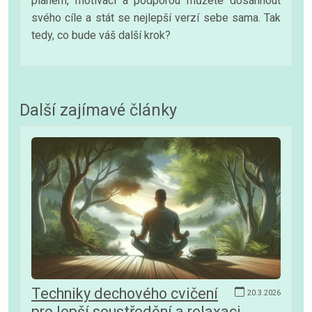
plánem, motivací a podporou můžete dosáhnout
svého cíle a stát se nejlepší verzí sebe sama. Tak
tedy, co bude váš další krok?
Další zajímavé články
Techniky dechového cvičení
20.3.2026
pro lepší soustředění a relaxaci