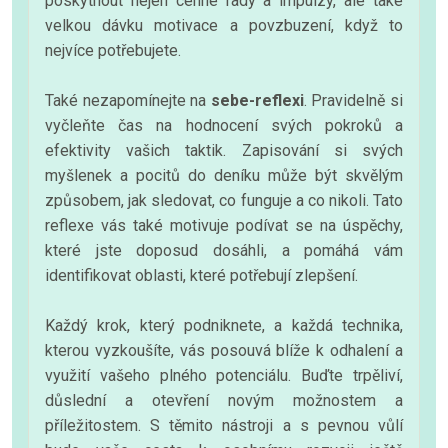
poskytnout nejen cenné rady a impulzy, ale také
velkou dávku motivace a povzbuzení, když to
nejvíce potřebujete.
Také nezapomínejte na
sebe-reflexi
. Pravidelně si
vyčleňte čas na hodnocení svých pokroků a
efektivity vašich taktik. Zapisování si svých
myšlenek a pocitů do deníku může být skvělým
způsobem, jak sledovat, co funguje a co nikoli. Tato
reflexe vás také motivuje podívat se na úspěchy,
které jste doposud dosáhli, a pomáhá vám
identifikovat oblasti, které potřebují zlepšení.
Každý krok, který podniknete, a každá technika,
kterou vyzkoušíte, vás posouvá blíže k odhalení a
využití vašeho plného potenciálu. Buďte trpěliví,
důslední a otevření novým možnostem a
příležitostem. S těmito nástroji a s pevnou vůlí