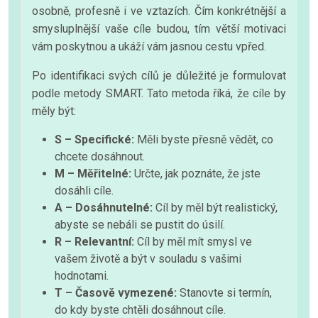
osobně, profesně i ve vztazích. Čím konkrétnější a
smysluplnější vaše cíle budou, tím větší motivaci
vám poskytnou a ukáží vám jasnou cestu vpřed.
Po identifikaci svých cílů je důležité je formulovat
podle metody SMART. Tato metoda říká, že cíle by
měly být:
S – Specifické:
Měli byste přesně vědět, co
chcete dosáhnout.
M – Měřitelné:
Určte, jak poznáte, že jste
dosáhli cíle.
A – Dosáhnutelné:
Cíl by měl být realistický,
abyste se nebáli se pustit do úsilí.
R – Relevantní:
Cíl by měl mít smysl ve
vašem životě a být v souladu s vašimi
hodnotami.
T – Časově vymezené:
Stanovte si termín,
do kdy byste chtěli dosáhnout cíle.