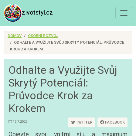
zivotstyl.cz
DOMOV
OSOBNÍ ROZVOJ
ODHALTE A VYUŽIJTE SVŮJ SKRYTÝ POTENCIÁL: PRŮVODCE
KROK ZA KROKEM
Odhalte a Využijte Svůj
Skrytý Potenciál:
Průvodce Krok za
Krokem
15.7.2025
TWITTER
FACEBOOK
Objevte svoji vnitřní sílu a maximum