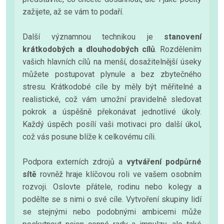
zažijete, až se vám to podaří.
Další významnou technikou je
stanovení
krátkodobých a dlouhodobých cílů
. Rozdělením
vašich hlavních cílů na menší, dosažitelnější úseky
můžete postupovat plynule a bez zbytečného
stresu. Krátkodobé cíle by měly být měřitelné a
realistické, což vám umožní pravidelně sledovat
pokrok a úspěšně překonávat jednotlivé úkoly.
Každý úspěch posílí vaši motivaci pro další úkol,
což vás posune blíže k celkovému cíli.
Podpora externích zdrojů a
vytváření podpůrné
sítě
rovněž hraje klíčovou roli ve vašem osobním
rozvoji. Oslovte přátele, rodinu nebo kolegy a
podělte se s nimi o své cíle. Vytvoření skupiny lidí
se stejnými nebo podobnými ambicemi může