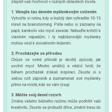
zlepšit vaši tvořivost v různých oblastech života.
1. Věnujte čas denním myšlenkovým cvičením
Vytvořte si rutinu, kdy si každý den vyhradíte 10-15
minut na brainstorming. Pište nebo si záznamy na
papír, kamkoliv vás mysl zavede. Nebuďte kritičtí k
vlastním nápadům, i ty nejbláznivější myšlenky
mohou vést k inovativním řešením.
2. Procházejte se přírodou
Chůze ve volné přírodě je skvělý způsob, jak
uvolnit mysl. Mnoho umělců a vědců tvrdí, že
během procházek získali inspiraci. Zkuste si s
sebou vzít zápisník a zaznamenat své myšlenky
přímo na místě, kde se vám rýsují.
3. Měňte svůj denní rozvrh
Změna vašeho běžného režimu může podnítit vaši
kreativitu. Zkuste se probudit dříve, změnit trasu do