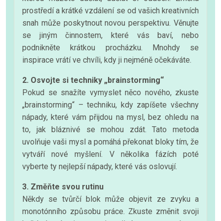
prostředí a krátké vzdálení se od vašich kreativních
snah může poskytnout novou perspektivu. Věnujte
se jiným činnostem, které vás baví, nebo
podnikněte krátkou procházku. Mnohdy se
inspirace vrátí ve chvíli, kdy ji nejméně očekáváte.
2. Osvojte si techniky „brainstorming“
Pokud se snažíte vymyslet něco nového, zkuste
„brainstorming“ – techniku, kdy zapíšete všechny
nápady, které vám přijdou na mysl, bez ohledu na
to, jak bláznivé se mohou zdát. Tato metoda
uvolňuje vaši mysl a pomáhá překonat bloky tím, že
vytváří nové myšlení. V několika fázích poté
vyberte ty nejlepší nápady, které vás oslovují.
3. Změňte svou rutinu
Někdy se tvůrčí blok může objevit ze zvyku a
monotónního způsobu práce. Zkuste změnit svoji