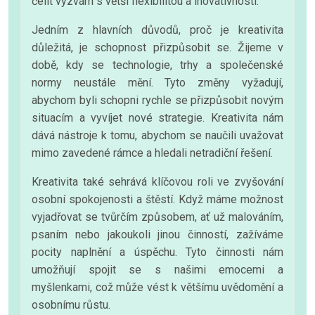
čelit výzvám s větší flexibilitou a inovativností.
Jedním z hlavních důvodů, proč je kreativita
důležitá, je schopnost přizpůsobit se. Žijeme v
době, kdy se technologie, trhy a společenské
normy neustále mění. Tyto změny vyžadují,
abychom byli schopni rychle se přizpůsobit novým
situacím a vyvíjet nové strategie. Kreativita nám
dává nástroje k tomu, abychom se naučili uvažovat
mimo zavedené rámce a hledali netradiční řešení.
Kreativita také sehrává klíčovou roli ve zvyšování
osobní spokojenosti a štěstí. Když máme možnost
vyjadřovat se tvůrčím způsobem, ať už malováním,
psaním nebo jakoukoli jinou činností, zažíváme
pocity naplnění a úspěchu. Tyto činnosti nám
umožňují spojit se s našimi emocemi a
myšlenkami, což může vést k většímu uvědomění a
osobnímu růstu.