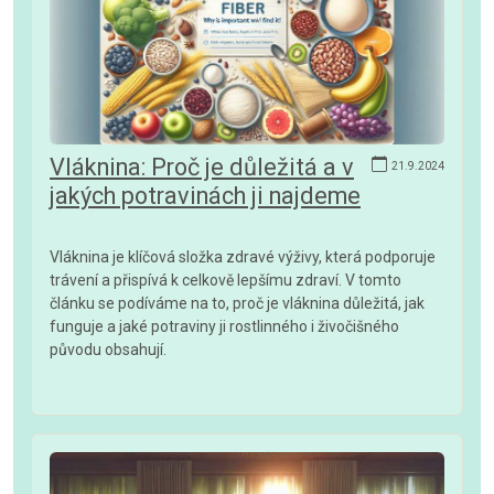
Vláknina: Proč je důležitá a v
21.9.2024
jakých potravinách ji najdeme
Vláknina je klíčová složka zdravé výživy, která podporuje
trávení a přispívá k celkově lepšímu zdraví. V tomto
článku se podíváme na to, proč je vláknina důležitá, jak
funguje a jaké potraviny ji rostlinného i živočišného
původu obsahují.