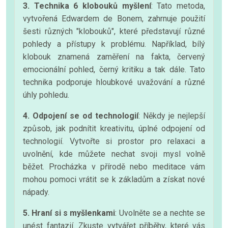
3. Technika 6 klobouků myšlení
: Tato metoda,
vytvořená Edwardem de Bonem, zahrnuje použití
šesti různých "klobouků", které představují různé
pohledy a přístupy k problému. Například, bílý
klobouk znamená zaměření na fakta, červený
emocionální pohled, černý kritiku a tak dále. Tato
technika podporuje hloubkové uvažování a různé
úhly pohledu.
4. Odpojení se od technologií
: Někdy je nejlepší
způsob, jak podnítit kreativitu, úplné odpojení od
technologií. Vytvořte si prostor pro relaxaci a
uvolnění, kde můžete nechat svoji mysl volně
běžet. Procházka v přírodě nebo meditace vám
mohou pomoci vrátit se k základům a získat nové
nápady.
5. Hraní si s myšlenkami
: Uvolněte se a nechte se
unést fantazií. Zkuste vytvářet příběhy, které vás