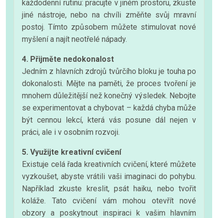
každodenní rutinu: pracujte v jiném prostoru, zkuste
jiné nástroje, nebo na chvíli změňte svůj mravní
postoj. Tímto způsobem můžete stimulovat nové
myšlení a najít neotřelé nápady.
4. Přijměte nedokonalost
Jedním z hlavních zdrojů tvůrčího bloku je touha po
dokonalosti. Mějte na paměti, že proces tvoření je
mnohem důležitější než konečný výsledek. Nebojte
se experimentovat a chybovat – každá chyba může
být cennou lekcí, která vás posune dál nejen v
práci, ale i v osobním rozvoji.
5. Využijte kreativní cvičení
Existuje celá řada kreativních cvičení, které můžete
vyzkoušet, abyste vrátili vaši imaginaci do pohybu.
Například zkuste kreslit, psát haiku, nebo tvořit
koláže. Tato cvičení vám mohou otevřít nové
obzory a poskytnout inspiraci k vašim hlavním