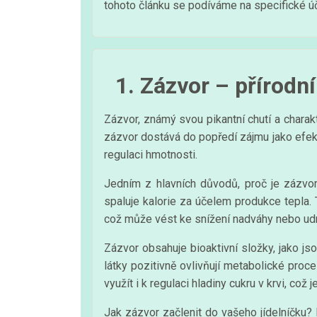
tohoto článku se podíváme na specifické úči
1. Zázvor – přírodn
Zázvor, známý svou pikantní chutí a charakt
zázvor dostává do popředí zájmu jako efek
regulaci hmotnosti.
Jedním z hlavních důvodů, proč je zázvo
spaluje kalorie za účelem produkce tepla.
což může vést ke snížení nadváhy nebo udr
Zázvor obsahuje bioaktivní složky, jako js
látky pozitivně ovlivňují metabolické pro
využít i k regulaci hladiny cukru v krvi, což
Jak zázvor začlenit do vašeho jídelníčku? E