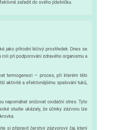
ektivně zařadit do svého jídelníčku.
aké jako přírodní léčivý prostředek. Dnes se
 roli při podporování zdravého organismu a
at termogenezi — proces, při kterém tělo
 aktivitě a efektivnějšímu spalování tuků,
hou napomáhat snižovat oxidační stres. Tyto
ecké studie ukázaly, že účinky zázvoru lze
ukrovka.
e si připravit čerstvý zázvorový čaj, který