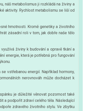
vu, náš metabolismus ji rozkládá na živiny a
cké aktivity. Rychlost metabolismu se liší od
lesné hmotnosti. Kromě genetiky a životního
hrát zásadní roli v tom, jak dobře naše tělo
využívá živiny k budování a opravě tkání a
ní energie, která je potřebná pro fungování
ýkonu.
á se vstřebanou energií. Například hormony,
adě hormonálních nerovnováh může docházet k
spánku je důležité věnovat pozornost také
t a podpořit zdraví celého těla. Následující
odpoře zdravého životního stylu. Ve zbytku