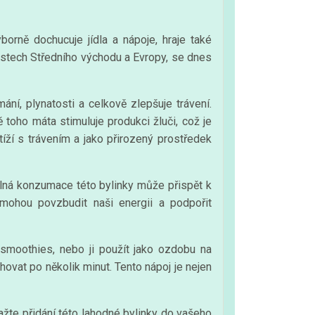
borně dochucuje jídla a nápoje, hraje také
lastech Středního východu a Evropy, se dnes
ání, plynatosti a celkově zlepšuje trávení.
 toho máta stimuluje produkci žluči, což je
íží s trávením a jako přirozený prostředek
delná konzumace této bylinky může přispět k
mohou povzbudit naši energii a podpořit
 smoothies, nebo ji použít jako ozdobu na
hovat po několik minut. Tento nápoj je nejen
ažte přidání této lahodné bylinky do vašeho