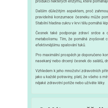
produkci některých enzymů, které pomáhají 
Dalším důležitým aspektem, proč zahrnout
pravidelná konzumace česneku může pomoci
Stabilní hladina cukru v krvi tělu pomáhá lé
Česnek také podporuje zdraví srdce a 
metabolismu. Tím, že pomáhá zvyšovat cir
efektivnějšímu spalování tuků.
Pro maximální prospěch je doporučeno kon
nasekaný nebo drcený česnek do salátů, dr
Vzhledem k jeho množství zdravotních příno
jako u každé potraviny, platí, že všeho s 
nějaké zdravotní potíže nebo užíváte léky.