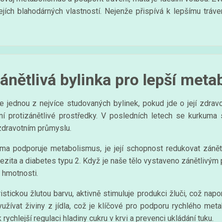
jejích blahodárných vlastností. Nejenže přispívá k lepšímu tráv
ánětlivá bylinka pro lepší met
e jednou z nejvíce studovaných bylinek, pokud jde o její zdrav
ní protizánětlivé prostředky. V posledních letech se kurkuma s
zdravotním průmyslu.
 podporuje metabolismus, je její schopnost redukovat zánět v
ezita a diabetes typu 2. Když je naše tělo vystaveno zánětliv
é hmotnosti.
istickou žlutou barvu, aktivně stimuluje produkci žluči, což nap
yužívat živiny z jídla, což je klíčové pro podporu rychlého me
 rychlejší regulaci hladiny cukru v krvi a prevenci ukládání tuku.