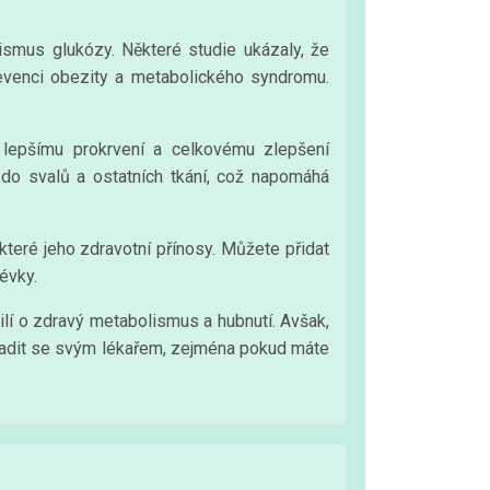
ismus glukózy. Některé studie ukázaly, že
revenci obezity a metabolického syndromu.
lepšímu prokrvení a celkovému zlepšení
 do svalů a ostatních tkání, což napomáhá
eré jeho zdravotní přínosy. Můžete přidat
évky.
ilí o zdravý metabolismus a hubnutí. Avšak,
poradit se svým lékařem, zejména pokud máte