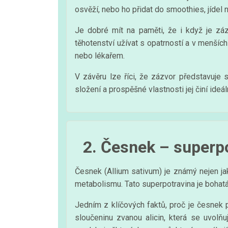
osvěží, nebo ho přidat do smoothies, jídel
Je dobré mít na paměti, že i když je zá
těhotenství užívat s opatrností a v menší
nebo lékařem.
V závěru lze říci, že zázvor představuje 
složení a prospěšné vlastnosti jej činí ideá
2. Česnek – superpo
Česnek (Allium sativum) je známý nejen ja
metabolismu. Tato superpotravina je bohatá
Jedním z klíčových faktů, proč je česnek
sloučeninu zvanou alicin, která se uvolňu