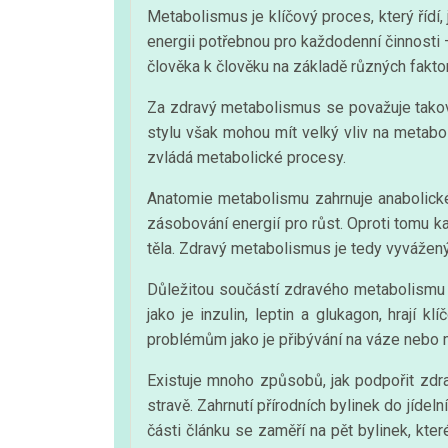
Metabolismus je klíčový proces, který řídí,
energii potřebnou pro každodenní činnosti – 
člověka k člověku na základě různých faktorů
Za zdravý metabolismus se považuje takový,
stylu však mohou mít velký vliv na metaboli
zvládá metabolické procesy.
Anatomie metabolismu zahrnuje anabolické 
zásobování energií pro růst. Oproti tomu k
těla. Zdravý metabolismus je tedy vyvážen
Důležitou součástí zdravého metabolismu je
jako je inzulin, leptin a glukagon, hrají 
problémům jako je přibývání na váze nebo
Existuje mnoho způsobů, jak podpořit zdr
stravě. Zahrnutí přírodních bylinek do jíde
části článku se zaměří na pět bylinek, kt