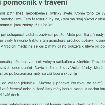
í pomocník v trávení
u, patří mezi nejoblíbenější bylinky světa. Kromě toho, že vý
a metabolismu. Tato fascinující bylina, která má svůj původ v ob
astnosti jsou známy již tisíce let.
její schopnost zklidnit zažívací potíže. Máta pomáhá při nadým
je svaly trávicího traktu a tím usnadňuje průchod potravy. Kromě
 tradiční medicíně se čaj z máty často používá k úlevě od pot
 pomáhají tělu bojovat proti volným radikálům a zánětům. Pravi
ůzných onemocnění. Navíc, máta má osvěžující účinky, které 
, že po konzumaci máty se cítí lépe a aktivněji.
 do vašeho jídelníčku. Můžete ji přidávat čerstvou do salátů,
í zalít čerstvé nebo sušené listy máty horkou vodou a nechat lou
ěží váš dech.
svůj metabolismus a podpořit trávení, máta je ideální volbou. Zv