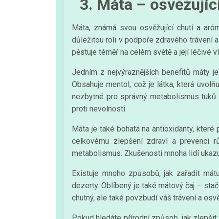
3. Máta – osvěžujíc
Máta, známá svou osvěžující chutí a arómo
důležitou roli v podpoře zdravého trávení 
pěstuje téměř na celém světě a její léčivé vl
Jedním z nejvýraznějších benefitů máty je 
Obsahuje mentol, což je látka, která uvolňu
nezbytné pro správný metabolismus tuků. V
proti nevolnosti.
Máta je také bohatá na antioxidanty, které
celkovému zlepšení zdraví a prevenci r
metabolismus. Zkušenosti mnoha lidí ukazují
Existuje mnoho způsobů, jak zařadit mátu
dezerty. Oblíbený je také mátový čaj – stač
chutný, ale také povzbudí váš trávení a osv
Pokud hledáte přírodní způsob, jak zlepšit 