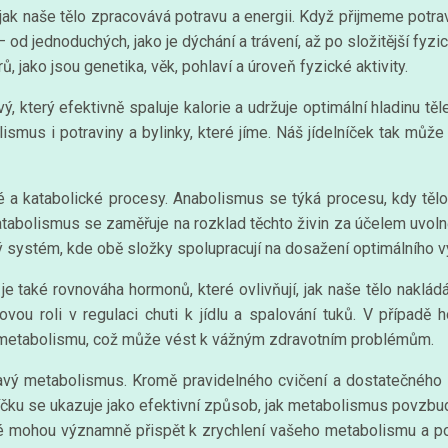
 jak naše tělo zpracovává potravu a energii. Když přijmeme potra
od jednoduchých, jako je dýchání a trávení, až po složitější fyzi
, jako jsou genetika, věk, pohlaví a úroveň fyzické aktivity.
 který efektivně spaluje kalorie a udržuje optimální hladinu tě
smus i potraviny a bylinky, které jíme. Náš jídelníček tak může 
a katabolické procesy. Anabolismus se týká procesu, kdy tělo 
atabolismus se zaměřuje na rozklad těchto živin za účelem uvolně
ý systém, kde obě složky spolupracují na dosažení optimálního v
 také rovnováha hormonů, které ovlivňují, jak naše tělo naklád
klíčovou roli v regulaci chuti k jídlu a spalování tuků. V příp
 metabolismu, což může vést k vážným zdravotním problémům.
avý metabolismus. Kromě pravidelného cvičení a dostatečného 
lníčku se ukazuje jako efektivní způsob, jak metabolismus povzbudi
eré mohou významně přispět k zrychlení vašeho metabolismu a p