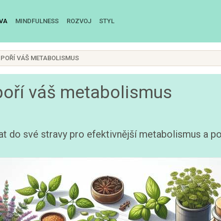
IVA
MINDFULNESS
ROZVOJ
STYL
ODPOŘÍ VÁŠ METABOLISMUS
dpoří váš metabolismus
at do své stravy pro efektivnější metabolismus a p