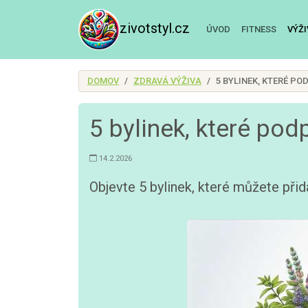
zivotstyl.cz
ÚVOD
FITNESS
VÝŽ
DOMOV
ZDRAVÁ VÝŽIVA
5 BYLINEK, KTERÉ P
5 bylinek, které po
14.2.2026
Objevte 5 bylinek, které můžete přid