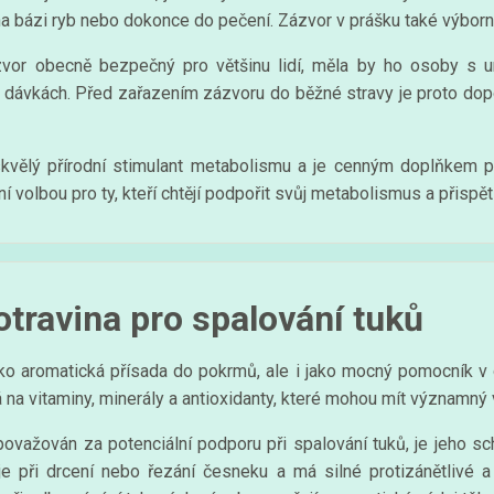
 na bázi ryb nebo dokonce do pečení. Zázvor v prášku také výbor
zvor obecně bezpečný pro většinu lidí, měla by ho osoby s u
ch dávkách. Před zařazením zázvoru do běžné stravy je proto do
skvělý přírodní stimulant metabolismu a je cenným doplňkem při 
lní volbou pro ty, kteří chtějí podpořit svůj metabolismus a přispě
travina pro spalování tuků
ko aromatická přísada do pokrmů, ale i jako mocný pomocník v 
 na vitaminy, minerály a antioxidanty, které mohou mít významný 
 považován za potenciální podporu při spalování tuků, je jeho 
je při drcení nebo řezání česneku a má silné protizánětlivé a a