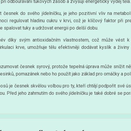
při odbourávání tukových zásob a zvyšují energetický výdej těla.
 česnek do svého jídelníčku, je jeho pozitivní vliv na metabol
 regulovat hladinu cukru v krvi, což je klíčový faktor při p
pe spalovat tuky a udržovat energii po delší dobu.
cév díky svým antioxidačním vlastnostem, což může vést k 
kulaci krve, umožňuje tělu efektivněji dodávat kyslík a živiny
zumovat česnek syrový, protože tepelná úprava může snížit někt
esinků, pomazánek nebo ho použít jako základ pro omáčky a pol
sů je česnek skvělou volbou pro ty, kteří chtějí podpořit své ús
mírou. Před jeho zahrnutím do svého jídelníčku je také dobré se 