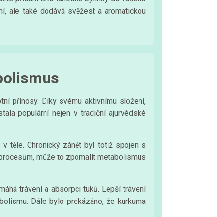
ení, ale také dodává svěžest a aromatickou
abolismus
otní přínosy. Díky svému aktivnímu složení,
tala populární nejen v tradiční ajurvédské
 těle. Chronický zánět byl totiž spojen s
ým procesům, může to zpomalit metabolismus
omáhá trávení a absorpci tuků. Lepší trávení
tabolismu. Dále bylo prokázáno, že kurkuma