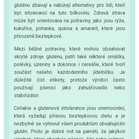
gluténu zbavují a nabízejí alternativy pro lidi, kteří
trpí intolerancí na tuto bílkovinu. Zdravá strava
může být orientována na potraviny, jako jsou rýže,
kukuřice, pohanka, quinoa a amarant, které jsou
přirozeně bezlepkové.
Mezi běžné potraviny, které mohou obsahovat
skryté zdroje gluténu, patří také některé omáčky,
polévky, uzeniny a dokonce i cereálie, které tvoří
součást našeho každodenního jídelníčku. Je
důležité číst etikety, protože výrobci často
používají pšenici jako zahušťovadlo nebo
stabilizátor.
Celiakie a glutenová intolerance jsou onemocnění,
která vyžadují přísnou bezlepkovou dietu a je
nezbytné se vyhnout všem produktům obsahujícím
glutén. Proto je dobré mít na paměti, že jakýkoli