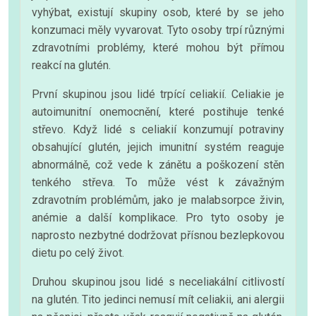
vyhýbat, existují skupiny osob, které by se jeho
konzumaci měly vyvarovat. Tyto osoby trpí různými
zdravotními problémy, které mohou být přímou
reakcí na glutén.
První skupinou jsou lidé trpící celiakií. Celiakie je
autoimunitní onemocnění, které postihuje tenké
střevo. Když lidé s celiakií konzumují potraviny
obsahující glutén, jejich imunitní systém reaguje
abnormálně, což vede k zánětu a poškození stěn
tenkého střeva. To může vést k závažným
zdravotním problémům, jako je malabsorpce živin,
anémie a další komplikace. Pro tyto osoby je
naprosto nezbytné dodržovat přísnou bezlepkovou
dietu po celý život.
Druhou skupinou jsou lidé s neceliakální citlivostí
na glutén. Tito jedinci nemusí mít celiakii, ani alergii