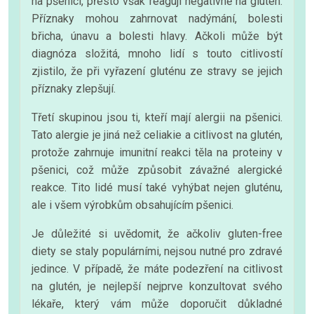
na pšenici, přesto však reagují negativně na glutén.
Příznaky mohou zahrnovat nadýmání, bolesti
břicha, únavu a bolesti hlavy. Ačkoli může být
diagnóza složitá, mnoho lidí s touto citlivostí
zjistilo, že při vyřazení gluténu ze stravy se jejich
příznaky zlepšují.
Třetí skupinou jsou ti, kteří mají alergii na pšenici.
Tato alergie je jiná než celiakie a citlivost na glutén,
protože zahrnuje imunitní reakci těla na proteiny v
pšenici, což může způsobit závažné alergické
reakce. Tito lidé musí také vyhýbat nejen gluténu,
ale i všem výrobkům obsahujícím pšenici.
Je důležité si uvědomit, že ačkoliv gluten-free
diety se staly populárními, nejsou nutné pro zdravé
jedince. V případě, že máte podezření na citlivost
na glutén, je nejlepší nejprve konzultovat svého
lékaře, který vám může doporučit důkladné