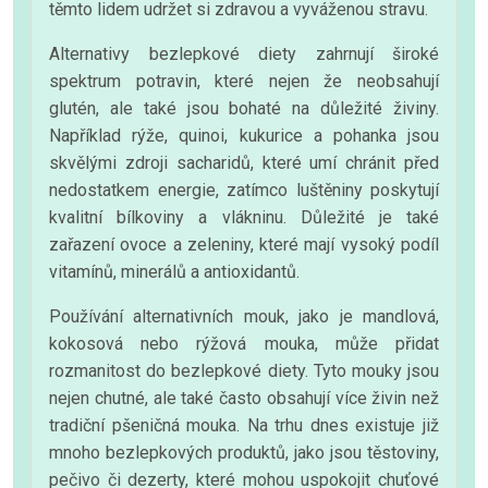
těmto lidem udržet si zdravou a vyváženou stravu.
Alternativy bezlepkové diety zahrnují široké
spektrum potravin, které nejen že neobsahují
glutén, ale také jsou bohaté na důležité živiny.
Například rýže, quinoi, kukurice a pohanka jsou
skvělými zdroji sacharidů, které umí chránit před
nedostatkem energie, zatímco luštěniny poskytují
kvalitní bílkoviny a vlákninu. Důležité je také
zařazení ovoce a zeleniny, které mají vysoký podíl
vitamínů, minerálů a antioxidantů.
Používání alternativních mouk, jako je mandlová,
kokosová nebo rýžová mouka, může přidat
rozmanitost do bezlepkové diety. Tyto mouky jsou
nejen chutné, ale také často obsahují více živin než
tradiční pšeničná mouka. Na trhu dnes existuje již
mnoho bezlepkových produktů, jako jsou těstoviny,
pečivo či dezerty, které mohou uspokojit chuťové