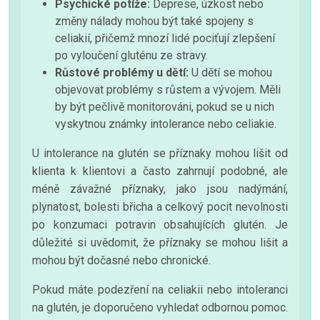
Psychické potíže:
Deprese, úzkost nebo
změny nálady mohou být také spojeny s
celiakií, přičemž mnozí lidé pociťují zlepšení
po vyloučení gluténu ze stravy.
Růstové problémy u dětí:
U dětí se mohou
objevovat problémy s růstem a vývojem. Měli
by být pečlivě monitorováni, pokud se u nich
vyskytnou známky intolerance nebo celiakie.
U intolerance na glutén se příznaky mohou lišit od
klienta k klientovi a často zahrnují podobné, ale
méně závažné příznaky, jako jsou nadýmání,
plynatost, bolesti břicha a celkový pocit nevolnosti
po konzumaci potravin obsahujících glutén. Je
důležité si uvědomit, že příznaky se mohou lišit a
mohou být dočasné nebo chronické.
Pokud máte podezření na celiakii nebo intoleranci
na glutén, je doporučeno vyhledat odbornou pomoc.