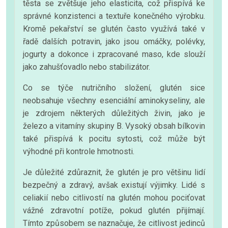
těsta se zvětšuje jeho elasticita, což přispívá ke
správné konzistenci a textuře konečného výrobku.
Kromě pekařství se glutén často využívá také v
řadě dalších potravin, jako jsou omáčky, polévky,
jogurty a dokonce i zpracované maso, kde slouží
jako zahušťovadlo nebo stabilizátor.
Co se týče nutričního složení, glutén sice
neobsahuje všechny esenciální aminokyseliny, ale
je zdrojem některých důležitých živin, jako je
železo a vitamíny skupiny B. Vysoký obsah bílkovin
také přispívá k pocitu sytosti, což může být
výhodné při kontrole hmotnosti.
Je důležité zdůraznit, že glutén je pro většinu lidí
bezpečný a zdravý, avšak existují výjimky. Lidé s
celiakií nebo citlivostí na glutén mohou pociťovat
vážné zdravotní potíže, pokud glutén přijímají.
Tímto způsobem se naznačuje, že citlivost jedinců