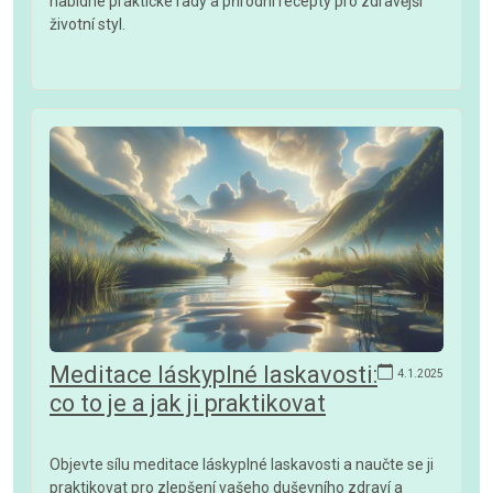
nabídne praktické rady a přírodní recepty pro zdravější
životní styl.
Meditace láskyplné laskavosti:
4.1.2025
co to je a jak ji praktikovat
Objevte sílu meditace láskyplné laskavosti a naučte se ji
praktikovat pro zlepšení vašeho duševního zdraví a