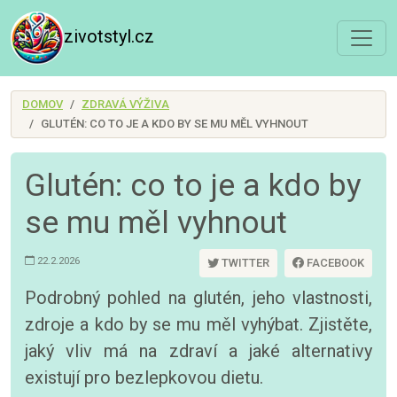
zivotstyl.cz
DOMOV
ZDRAVÁ VÝŽIVA
GLUTÉN: CO TO JE A KDO BY SE MU MĚL VYHNOUT
Glutén: co to je a kdo by
se mu měl vyhnout
22.2.2026
TWITTER
FACEBOOK
Podrobný pohled na glutén, jeho vlastnosti,
zdroje a kdo by se mu měl vyhýbat. Zjistěte,
jaký vliv má na zdraví a jaké alternativy
existují pro bezlepkovou dietu.