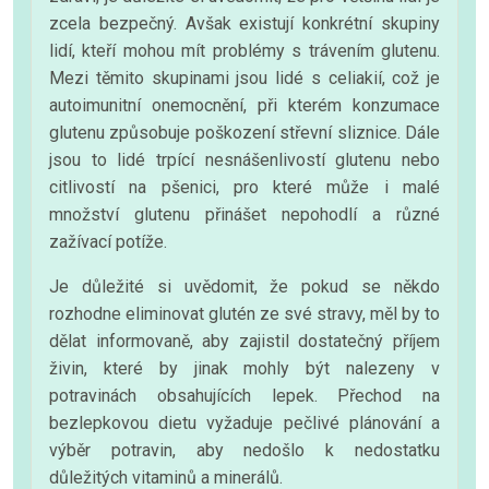
zcela bezpečný. Avšak existují konkrétní skupiny
lidí, kteří mohou mít problémy s trávením glutenu.
Mezi těmito skupinami jsou lidé s celiakií, což je
autoimunitní onemocnění, při kterém konzumace
glutenu způsobuje poškození střevní sliznice. Dále
jsou to lidé trpící nesnášenlivostí glutenu nebo
citlivostí na pšenici, pro které může i malé
množství glutenu přinášet nepohodlí a různé
zažívací potíže.
Je důležité si uvědomit, že pokud se někdo
rozhodne eliminovat glutén ze své stravy, měl by to
dělat informovaně, aby zajistil dostatečný příjem
živin, které by jinak mohly být nalezeny v
potravinách obsahujících lepek. Přechod na
bezlepkovou dietu vyžaduje pečlivé plánování a
výběr potravin, aby nedošlo k nedostatku
důležitých vitaminů a minerálů.