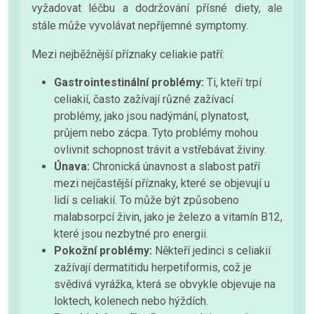
vyžadovat léčbu a dodržování přísné diety, ale
stále může vyvolávat nepříjemné symptomy.
Mezi nejběžnější příznaky celiakie patří:
Gastrointestinální problémy:
Ti, kteří trpí
celiakií, často zažívají různé zažívací
problémy, jako jsou nadýmání, plynatost,
průjem nebo zácpa. Tyto problémy mohou
ovlivnit schopnost trávit a vstřebávat živiny.
Únava:
Chronická únavnost a slabost patří
mezi nejčastější příznaky, které se objevují u
lidí s celiakií. To může být způsobeno
malabsorpcí živin, jako je železo a vitamín B12,
které jsou nezbytné pro energii.
Pokožní problémy:
Někteří jedinci s celiakií
zažívají dermatitidu herpetiformis, což je
svědivá vyrážka, která se obvykle objevuje na
loktech, kolenech nebo hýždích.