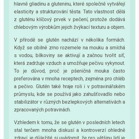
hlavně gliadinu a gluteninu, které společně vytvářejí
elasticity a strukturování těsta. Tato vlastnost dělá
z gluténu klíčový prvek v pečení, protože dodává
chlebovým výrobkům jejich žvýkací texturu a objem.
V přírodě se glutén nachází v několika formách.
Když se obilné zrno rozemele na mouku a smíchá
s vodou, bílkoviny se aktivují a začnou tvořit síť,
která zadržuje vzduch a umožňuje pečivu vykynout.
To je důvod, proč je pšeničná mouka často
preferována v mnoha receptech, zejména pro chléb
a pečivo. Glutén také hraje roli i v potravinářském
průmyslu, kde se používá jako zahušťovadlo nebo
stabilizátor v různých bezlepkových alternativách a
zpracovaných potravinách.
Vzhledem k tomu, že se glutén v posledních letech
stal terčem mnoha diskusí a kontroverzí ohledně
zdraví, je důležité si uvědomit, že pro většinu lidí je