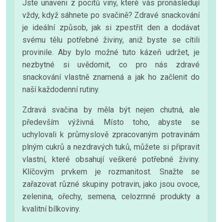
Jste unaveni z pocitů viny, které vás pronásledují
vždy, když sáhnete po svačině? Zdravé snackování
je ideální způsob, jak si zpestřit den a dodávat
svému tělu potřebné živiny, aniž byste se cítili
provinile. Aby bylo možné tuto kázeň udržet, je
nezbytné si uvědomit, co pro nás zdravé
snackování vlastně znamená a jak ho začlenit do
naší každodenní rutiny.
Zdravá svačina by měla být nejen chutná, ale
především výživná. Místo toho, abyste se
uchylovali k průmyslově zpracovaným potravinám
plným cukrů a nezdravých tuků, můžete si připravit
vlastní, které obsahují veškeré potřebné živiny.
Klíčovým prvkem je rozmanitost. Snažte se
zařazovat různé skupiny potravin, jako jsou ovoce,
zelenina, ořechy, semena, celozrnné produkty a
kvalitní bílkoviny.