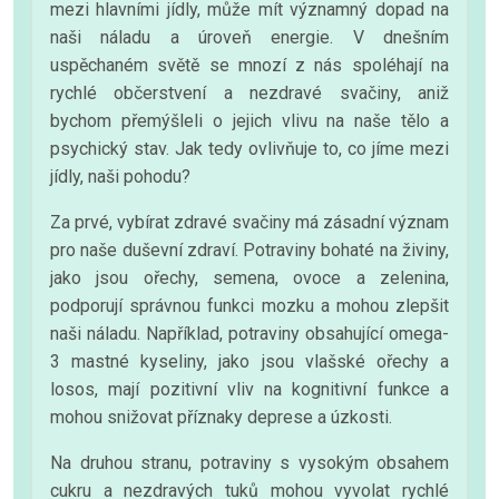
mezi hlavními jídly, může mít významný dopad na
naši náladu a úroveň energie. V dnešním
uspěchaném světě se mnozí z nás spoléhají na
rychlé občerstvení a nezdravé svačiny, aniž
bychom přemýšleli o jejich vlivu na naše tělo a
psychický stav. Jak tedy ovlivňuje to, co jíme mezi
jídly, naši pohodu?
Za prvé, vybírat zdravé svačiny má zásadní význam
pro naše duševní zdraví. Potraviny bohaté na živiny,
jako jsou ořechy, semena, ovoce a zelenina,
podporují správnou funkci mozku a mohou zlepšit
naši náladu. Například, potraviny obsahující omega-
3 mastné kyseliny, jako jsou vlašské ořechy a
losos, mají pozitivní vliv na kognitivní funkce a
mohou snižovat příznaky deprese a úzkosti.
Na druhou stranu, potraviny s vysokým obsahem
cukru a nezdravých tuků mohou vyvolat rychlé