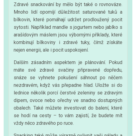
Zdravé snackování by mělo být také o rovnováze.
Mnoho lidí opomíjí důležitost saturované tuků a
bílkovin, které pomáhají udržet prodloužený pocit
sytosti. Například mandle s jogurtem nebo jablko s
arašídovým máslem jsou výbornými příklady, které
kombinují bílkoviny i zdravé tuky, čímž získáte
nejen energii, ale i pocit uspokojení.
Dalším zásadním aspektem je plánování. Pokud
máte své zdravé svačiny připravené dopředu,
snáze se vyhnete pokušení sáhnout po něčem
nezdravém, když vás přepadne hlad. Uložte si do
lednice několik porcí čerstvé zeleniny se zdravým
dipem, ovoce nebo ořechy ve snadno dostupných
obalech. Také můžete investovat do balení, které
se hodí na cesty – to vám zajistí, že budete mít
vždy něco zdravého po ruce.
Snacking také může výrazně ovlivnit vaši náladu a