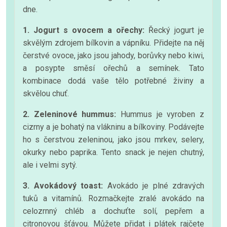
dne.
1. Jogurt s ovocem a ořechy:
Řecký jogurt je
skvělým zdrojem bílkovin a vápníku. Přidejte na něj
čerstvé ovoce, jako jsou jahody, borůvky nebo kiwi,
a posypte směsí ořechů a semínek. Tato
kombinace dodá vaše tělo potřebné živiny a
skvělou chuť.
2. Zeleninové hummus:
Hummus je vyroben z
cizrny a je bohatý na vlákninu a bílkoviny. Podávejte
ho s čerstvou zeleninou, jako jsou mrkev, selery,
okurky nebo paprika. Tento snack je nejen chutný,
ale i velmi sytý.
3. Avokádový toast:
Avokádo je plné zdravých
tuků a vitamínů. Rozmačkejte zralé avokádo na
celozrnný chléb a dochuťte solí, pepřem a
citronovou šťávou. Můžete přidat i plátek rajčete