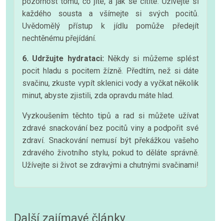
pozornost tomu, co jíte, a jak se cítíte. Užívejte si
každého sousta a všímejte si svých pocitů.
Uvědomělý přístup k jídlu pomůže předejít
nechtěnému přejídání.
6. Udržujte hydrataci:
Někdy si můžeme splést
pocit hladu s pocitem žízně. Předtím, než si dáte
svačinu, zkuste vypít sklenici vody a vyčkat několik
minut, abyste zjistili, zda opravdu máte hlad.
Vyzkoušením těchto tipů a rad si můžete užívat
zdravé snackování bez pocitů viny a podpořit své
zdraví. Snackování nemusí být překážkou vašeho
zdravého životního stylu, pokud to děláte správně.
Užívejte si život se zdravými a chutnými svačinami!
Další zajímavé články