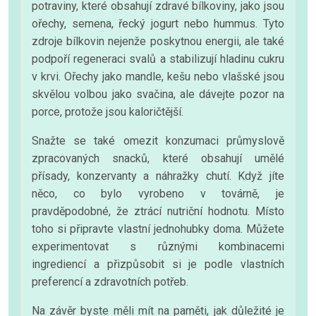
potraviny, které obsahují zdravé bílkoviny, jako jsou
ořechy, semena, řecký jogurt nebo hummus. Tyto
zdroje bílkovin nejenže poskytnou energii, ale také
podpoří regeneraci svalů a stabilizují hladinu cukru
v krvi. Ořechy jako mandle, kešu nebo vlašské jsou
skvělou volbou jako svačina, ale dávejte pozor na
porce, protože jsou kaloričtější.
Snažte se také omezit konzumaci průmyslově
zpracovaných snacků, které obsahují umělé
přísady, konzervanty a náhražky chutí. Když jíte
něco, co bylo vyrobeno v továrně, je
pravděpodobné, že ztrácí nutriční hodnotu. Místo
toho si připravte vlastní jednohubky doma. Můžete
experimentovat s různými kombinacemi
ingrediencí a přizpůsobit si je podle vlastních
preferencí a zdravotních potřeb.
Na závěr byste měli mít na paměti, jak důležité je