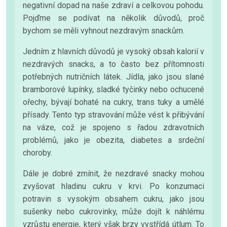
negativní dopad na naše zdraví a celkovou pohodu.
Pojďme se podívat na několik důvodů, proč
bychom se měli vyhnout nezdravým snackům.
Jedním z hlavních důvodů je vysoký obsah kalorií v
nezdravých snacks, a to často bez přítomnosti
potřebných nutričních látek. Jídla, jako jsou slané
bramborové lupínky, sladké tyčinky nebo ochucené
ořechy, bývají bohaté na cukry, trans tuky a umělé
přísady. Tento typ stravování může vést k přibývání
na váze, což je spojeno s řadou zdravotních
problémů, jako je obezita, diabetes a srdeční
choroby.
Dále je dobré zmínit, že nezdravé snacky mohou
zvyšovat hladinu cukru v krvi. Po konzumaci
potravin s vysokým obsahem cukru, jako jsou
sušenky nebo cukrovinky, může dojít k náhlému
vzrůstu energie, který však brzy vystřídá útlum. To