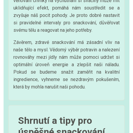
věnování chvilky na vychutnání si svačiny může mít
uklidňující efekt, pomáhá nám soustředit se a
zvyšuje náš pocit pohody. Je proto dobré nastavit
si pravidelné intervaly pro snackování, důvěřovat
svému tělu a reagovat na jeho potřeby.
Závěrem, zdravé snackování má zásadní vliv na
naše tělo a mysl. Vědomý výběr potravin a nalezení
rovnováhy mezi jídly nám může pomoci udržet si
optimální úroveň energie a zlepšit naši náladu.
Pokud se budeme snažit zaměřit na kvalitní
ingredience, vyhneme se nezdravým pokušením,
která by mohla narušit naši pohodu.
Shrnutí a tipy pro
úspěšné snackování