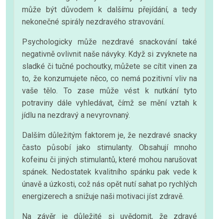
může být důvodem k dalšímu přejídání, a tedy
nekonečné spirály nezdravého stravování.
Psychologicky může nezdravé snackování také
negativně ovlivnit naše návyky. Když si zvyknete na
sladké či tučné pochoutky, můžete se cítit vinen za
to, že konzumujete něco, co nemá pozitivní vliv na
vaše tělo. To zase může vést k nutkání tyto
potraviny dále vyhledávat, čímž se mění vztah k
jídlu na nezdravý a nevyrovnaný.
Dalším důležitým faktorem je, že nezdravé snacky
často působí jako stimulanty. Obsahují mnoho
kofeinu či jiných stimulantů, které mohou narušovat
spánek. Nedostatek kvalitního spánku pak vede k
únavě a úzkosti, což nás opět nutí sahat po rychlých
energizerech a snižuje naši motivaci jíst zdravě.
Na závěr je důležité si uvědomit, že zdravé