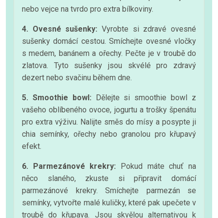
nebo vejce na tvrdo pro extra bílkoviny.
4. Ovesné sušenky:
Vyrobte si zdravé ovesné
sušenky domácí cestou. Smíchejte ovesné vločky
s medem, banánem a ořechy. Pečte je v troubě do
zlatova. Tyto sušenky jsou skvélé pro zdravý
dezert nebo svačinu během dne.
5. Smoothie bowl:
Dělejte si smoothie bowl z
vašeho oblíbeného ovoce, jogurtu a trošky špenátu
pro extra výživu. Nalijte směs do mísy a posypte ji
chia semínky, ořechy nebo granolou pro křupavý
efekt.
6. Parmezánové krekry:
Pokud máte chuť na
něco slaného, zkuste si připravit domácí
parmezánové krekry. Smíchejte parmezán se
semínky, vytvořte malé kuličky, které pak upečete v
troubě do křupava. Jsou skvělou alternativou k