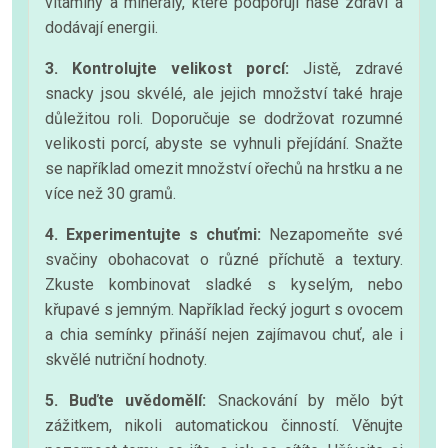
vitamíny a minerály, které podporují naše zdraví a
dodávají energii.
3. Kontrolujte velikost porcí:
Jistě, zdravé
snacky jsou skvélé, ale jejich množství také hraje
důležitou roli. Doporučuje se dodržovat rozumné
velikosti porcí, abyste se vyhnuli přejídání. Snažte
se například omezit množství ořechů na hrstku a ne
více než 30 gramů.
4. Experimentujte s chuťmi:
Nezapomeňte své
svačiny obohacovat o různé příchutě a textury.
Zkuste kombinovat sladké s kyselým, nebo
křupavé s jemným. Například řecký jogurt s ovocem
a chia semínky přináší nejen zajímavou chuť, ale i
skvělé nutriční hodnoty.
5. Buďte uvědomělí:
Snackování by mělo být
zážitkem, nikoli automatickou činností. Věnujte