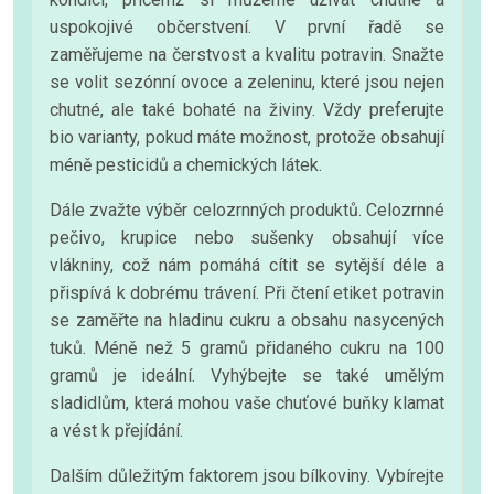
uspokojivé občerstvení. V první řadě se
zaměřujeme na čerstvost a kvalitu potravin. Snažte
se volit sezónní ovoce a zeleninu, které jsou nejen
chutné, ale také bohaté na živiny. Vždy preferujte
bio varianty, pokud máte možnost, protože obsahují
méně pesticidů a chemických látek.
Dále zvažte výběr celozrnných produktů. Celozrnné
pečivo, krupice nebo sušenky obsahují více
vlákniny, což nám pomáhá cítit se sytější déle a
přispívá k dobrému trávení. Při čtení etiket potravin
se zaměřte na hladinu cukru a obsahu nasycených
tuků. Méně než 5 gramů přidaného cukru na 100
gramů je ideální. Vyhýbejte se také umělým
sladidlům, která mohou vaše chuťové buňky klamat
a vést k přejídání.
Dalším důležitým faktorem jsou bílkoviny. Vybírejte