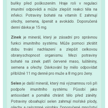
buňky před poškozením. Hraje roli v regulaci
imunitní odpovědi a může zlepšit reakci těla na
infekci. Potraviny bohaté na vitamín E zahrnují
ořechy, semena, špenát a avokádo. Doporučená
denní dávka je 15 mg.
Zinek
je minerál, který je zásadní pro správnou
funkci imunitního systému. Může pomoci zkrátit
dobu trvání nachlazení a zlepšit celkovou
obranyschopnost organismu. Mezi potraviny
bohaté na zinek patří červené maso, luštěniny,
semena a ořechy. Dávkování by mělo odpovídat
přibližně 11 mg denně pro muže a 8 mg pro ženy.
Selen
je další minerál, který má významnou roli při
podpoře imunitního systému. Působí jako
antioxidant a pomáhá chránit tělo před záněty.
Potraviny obsahující selen zahrnují mořské plody,
ořechy a celozrnné výrobky. Doporučené množství