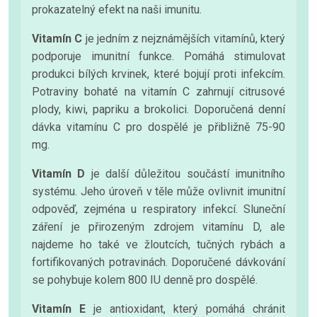
prokazatelný efekt na naši imunitu.
Vitamín C
je jedním z nejznámějších vitamínů, který
podporuje imunitní funkce. Pomáhá stimulovat
produkci bílých krvinek, které bojují proti infekcím.
Potraviny bohaté na vitamín C zahrnují citrusové
plody, kiwi, papriku a brokolici. Doporučená denní
dávka vitamínu C pro dospělé je přibližně 75-90
mg.
Vitamín D
je další důležitou součástí imunitního
systému. Jeho úroveň v těle může ovlivnit imunitní
odpověď, zejména u respiratory infekcí. Sluneční
záření je přirozeným zdrojem vitamínu D, ale
najdeme ho také ve žloutcích, tučných rybách a
fortifikovaných potravinách. Doporučené dávkování
se pohybuje kolem 800 IU denně pro dospělé.
Vitamín E
je antioxidant, který pomáhá chránit