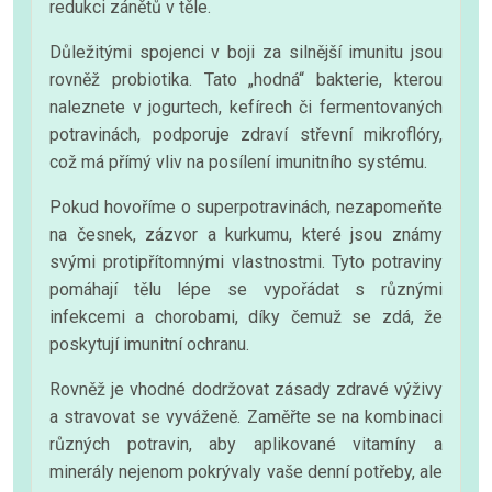
redukci zánětů v těle.
Důležitými spojenci v boji za silnější imunitu jsou
rovněž probiotika. Tato „hodná“ bakterie, kterou
naleznete v jogurtech, kefírech či fermentovaných
potravinách, podporuje zdraví střevní mikroflóry,
což má přímý vliv na posílení imunitního systému.
Pokud hovoříme o superpotravinách, nezapomeňte
na česnek, zázvor a kurkumu, které jsou známy
svými protipřítomnými vlastnostmi. Tyto potraviny
pomáhají tělu lépe se vypořádat s různými
infekcemi a chorobami, díky čemuž se zdá, že
poskytují imunitní ochranu.
Rovněž je vhodné dodržovat zásady zdravé výživy
a stravovat se vyváženě. Zaměřte se na kombinaci
různých potravin, aby aplikované vitamíny a
minerály nejenom pokrývaly vaše denní potřeby, ale