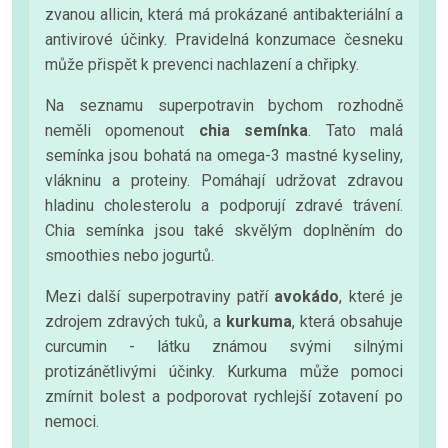
zvanou allicin, která má prokázané antibakteriální a
antivirové účinky. Pravidelná konzumace česneku
může přispět k prevenci nachlazení a chřipky.
Na seznamu superpotravin bychom rozhodně
neměli opomenout
chia semínka
. Tato malá
semínka jsou bohatá na omega-3 mastné kyseliny,
vlákninu a proteiny. Pomáhají udržovat zdravou
hladinu cholesterolu a podporují zdravé trávení.
Chia semínka jsou také skvělým doplněním do
smoothies nebo jogurtů.
Mezi další superpotraviny patří
avokádo
, které je
zdrojem zdravých tuků, a
kurkuma
, která obsahuje
curcumin - látku známou svými silnými
protizánětlivými účinky. Kurkuma může pomoci
zmírnit bolest a podporovat rychlejší zotavení po
nemoci.