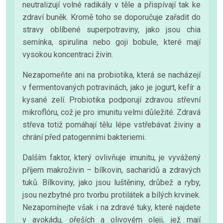
neutralizují volné radikály v těle a přispívají tak ke
zdraví buněk. Kromě toho se doporučuje zařadit do
stravy oblíbené superpotraviny, jako jsou chia
semínka, spirulina nebo goji bobule, které mají
vysokou koncentraci živin.
Nezapomeňte ani na probiotika, která se nacházejí
v fermentovaných potravinách, jako je jogurt, kefír a
kysané zelí. Probiotika podporují zdravou střevní
mikroflóru, což je pro imunitu velmi důležité. Zdravá
střeva totiž pomáhají tělu lépe vstřebávat živiny a
chrání před patogenními bakteriemi.
Dalším faktor, který ovlivňuje imunitu, je vyvážený
příjem makroživin – bílkovin, sacharidů a zdravých
tuků. Bílkoviny, jako jsou luštěniny, drůbež a ryby,
jsou nezbytné pro tvorbu protilátek a bílých krvinek.
Nezapomínejte však i na zdravé tuky, které najdete
v avokádu, ořeších a olivovém oleji, jež mají