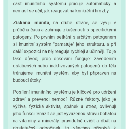
část imunitního systému pracuje automaticky a
nemusí se učit, jak reagovat na konkrétní hrozby.
Získaná imunita
, na druhé straně, se vyvíjí v
průběhu času a zahrnuje zkušenosti s specifickými
patogeny. Po prvním setkání s určitým patogenem
si imunitní systém "pamatuje" jeho strukturu, a při
další expozici na něj reaguje rychleji a účinněji. To je
také důvod, proč očkování funguje: zavedením
oslabených nebo inaktivovaných patogenů do těla
trénujeme imunitní systém, aby byl připraven na
budoucí útoky.
Posílení imunitního systému je klíčové pro udržení
zdraví a prevenci nemocí. Různé faktory, jako je
výživa, fyzická aktivita, spánek a stres, ovlivňují
jeho funkci. Snažit se jíst vyváženou stravu bohatou
na vitamíny a minerály, pravidelně cvičit a dbát na
dostatečný odpočinek, to všechno přispívá k