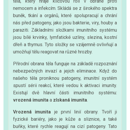
těla, který hraje klíčovou roli v obraně proti
nemocem a infekcím. Skládá se z širokého spektra
buněk, tkání a orgánů, které spolupracují a chrání
nás před patogeny, jako jsou bakterie, viry, houby a
paraziti. Základními složkami imunitního systému
jsou bílé krvinky, lymfatické uzliny, slezina, kostní
dřeň a thymus. Tyto složky se vzájemně ovlivňují a
umožňují tělu reagovat na různé hrozby.
Přírodní obrana těla funguje na základě rozpoznání
nebezpečných invazí a jejich eliminace. Když do
našeho těla proniknou patogeny, imunitní systém
spustí sérii reakcí, které vedou k aktivaci imunity.
Existují dvě hlavní části imunitního systému:
vrozená imunita
a
získaná imunita
.
Vrozená imunita
je první linií obrany. Tvoří ji
fyzické bariéry, jako je kůže a sliznice, a také
buňky, které rychle reagují na cizí patogeny. Tato