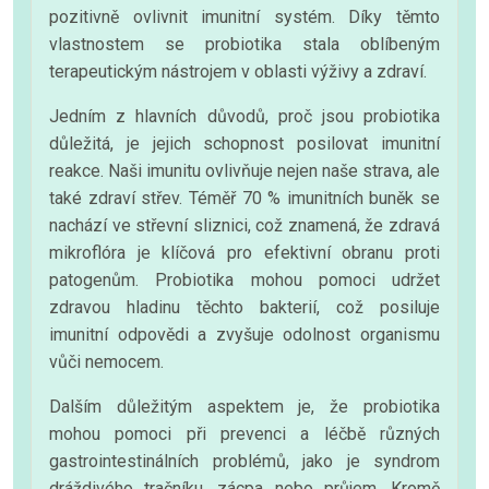
pozitivně ovlivnit imunitní systém. Díky těmto
vlastnostem se probiotika stala oblíbeným
terapeutickým nástrojem v oblasti výživy a zdraví.
Jedním z hlavních důvodů, proč jsou probiotika
důležitá, je jejich schopnost posilovat imunitní
reakce. Naši imunitu ovlivňuje nejen naše strava, ale
také zdraví střev. Téměř 70 % imunitních buněk se
nachází ve střevní sliznici, což znamená, že zdravá
mikroflóra je klíčová pro efektivní obranu proti
patogenům. Probiotika mohou pomoci udržet
zdravou hladinu těchto bakterií, což posiluje
imunitní odpovědi a zvyšuje odolnost organismu
vůči nemocem.
Dalším důležitým aspektem je, že probiotika
mohou pomoci při prevenci a léčbě různých
gastrointestinálních problémů, jako je syndrom
dráždivého tračníku, zácpa nebo průjem. Kromě