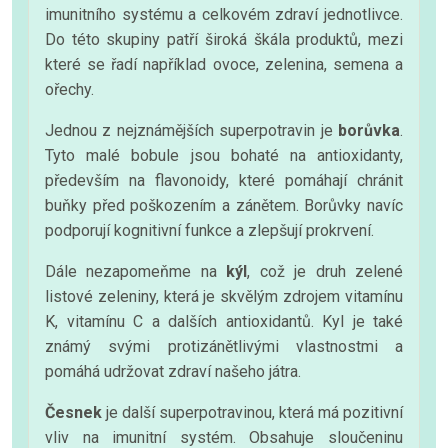
imunitního systému a celkovém zdraví jednotlivce.
Do této skupiny patří široká škála produktů, mezi
které se řadí například ovoce, zelenina, semena a
ořechy.
Jednou z nejznámějších superpotravin je
borůvka
.
Tyto malé bobule jsou bohaté na antioxidanty,
především na flavonoidy, které pomáhají chránit
buňky před poškozením a zánětem. Borůvky navíc
podporují kognitivní funkce a zlepšují prokrvení.
Dále nezapomeňme na
kýl
, což je druh zelené
listové zeleniny, která je skvělým zdrojem vitamínu
K, vitamínu C a dalších antioxidantů. Kyl je také
známý svými protizánětlivými vlastnostmi a
pomáhá udržovat zdraví našeho játra.
Česnek
je další superpotravinou, která má pozitivní
vliv na imunitní systém. Obsahuje sloučeninu