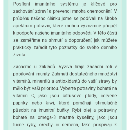
Posílení imunitního systému je klíčové pro
zachování zdraví a prevenci mnoha onemocnění. V
průběhu našeho článku jsme se podívali na široké
spektrum potravin, které mohou významně přispět
k podpoře našeho imunitního odpovědi. V této části
se zaměříme na shrnutí a doporučení, jak můžete
prakticky zařadit tyto poznatky do svého denního
života.
Začněme u základů. Výživa hraje zásadní roli v
posilování imunity. Zahrnutí dostatečného množství
vitamínů, minerálů a antioxidantů do vaší stravy by
mělo být vaší prioritou. Vyberte potraviny bohaté na
vitamin C, jako jsou citrusové plody, červené
papriky nebo kiwi, které pomáhají stimulačně
působit na imunitní buňky. Rybí olej a potraviny
bohaté na omega-3 mastné kyseliny, jako jsou
tučné ryby, ořechy či semena, také přispívají k