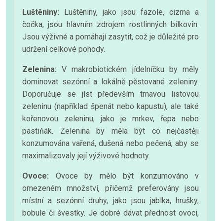
Luštěniny:
Luštěniny, jako jsou fazole, cizrna a
čočka, jsou hlavním zdrojem rostlinných bílkovin.
Jsou výživné a pomáhají zasytit, což je důležité pro
udržení celkové pohody.
Zelenina:
V makrobiotickém jídelníčku by měly
dominovat sezónní a lokálně pěstované zeleniny.
Doporučuje se jíst především tmavou listovou
zeleninu (například špenát nebo kapustu), ale také
kořenovou zeleninu, jako je mrkev, řepa nebo
pastiňák. Zelenina by měla být co nejčastěji
konzumována vařená, dušená nebo pečená, aby se
maximalizovaly její výživové hodnoty.
Ovoce:
Ovoce by mělo být konzumováno v
omezeném množství, přičemž preferovány jsou
místní a sezónní druhy, jako jsou jablka, hrušky,
bobule či švestky. Je dobré dávat přednost ovoci,