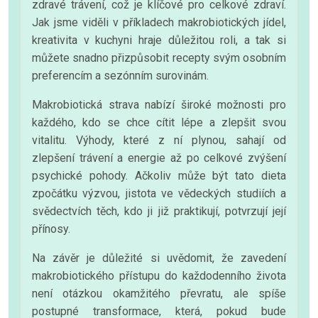
zdravé trávení, což je klíčové pro celkové zdraví.
Jak jsme viděli v příkladech makrobiotických jídel,
kreativita v kuchyni hraje důležitou roli, a tak si
můžete snadno přizpůsobit recepty svým osobním
preferencím a sezónním surovinám.
Makrobiotická strava nabízí široké možnosti pro
každého, kdo se chce cítit lépe a zlepšit svou
vitalitu. Výhody, které z ní plynou, sahají od
zlepšení trávení a energie až po celkové zvýšení
psychické pohody. Ačkoliv může být tato dieta
zpočátku výzvou, jistota ve vědeckých studiích a
svědectvích těch, kdo ji již praktikují, potvrzují její
přínosy.
Na závěr je důležité si uvědomit, že zavedení
makrobiotického přístupu do každodenního života
není otázkou okamžitého převratu, ale spíše
postupné transformace, která, pokud bude