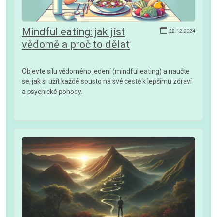
Mindful eating: jak jíst
22.12.2024
vědomě a proč to dělat
Objevte sílu vědomého jedení (mindful eating) a naučte
se, jak si užít každé sousto na své cestě k lepšímu zdraví
a psychické pohody.