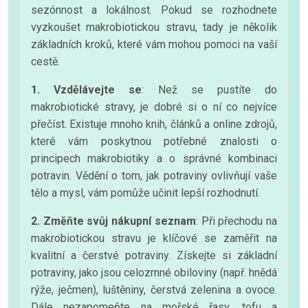
sezónnost a lokálnost. Pokud se rozhodnete
vyzkoušet makrobiotickou stravu, tady je několik
základních kroků, které vám mohou pomoci na vaší
cestě.
1. Vzdělávejte se
: Než se pustíte do
makrobiotické stravy, je dobré si o ní co nejvíce
přečíst. Existuje mnoho knih, článků a online zdrojů,
které vám poskytnou potřebné znalosti o
principech makrobiotiky a o správné kombinaci
potravin. Vědění o tom, jak potraviny ovlivňují vaše
tělo a mysl, vám pomůže učinit lepší rozhodnutí.
2. Změňte svůj nákupní seznam
: Při přechodu na
makrobiotickou stravu je klíčové se zaměřit na
kvalitní a čerstvé potraviny. Získejte si základní
potraviny, jako jsou celozrnné obiloviny (např. hnědá
rýže, ječmen), luštěniny, čerstvá zelenina a ovoce.
Dále nezapomeňte na mořské řasy, tofu a