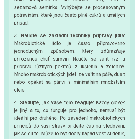
sezamová semínka. Vyhýbejte se procesovaným
potravinám, které jsou často plné cukrů a umělých
přísad.
3. Naučte se základní techniky přípravy jídla
:
Makrobiotické jídlo je často připravováno
jednoduchým způsobem, který zdůrazňuje
přirozenou chuť surovin. Naučte se vařit rýži a
přípravu různých pokrmů z luštěnin a zeleniny.
Mnoho makrobiotických jídel lze vařit na páře, dusit
nebo opékat na pánvi s minimálním množstvím
oleje.
4. Sledujte, jak vaše tělo reaguje
: Každý člověk
je jiný a to, co funguje pro jednoho, nemusí být
ideální pro druhého. Po zavedení makrobiotických
principů do vaší stravy si dejte čas na sledování,
jak se cítíte. Může to být dobrý nápad vést si deník,