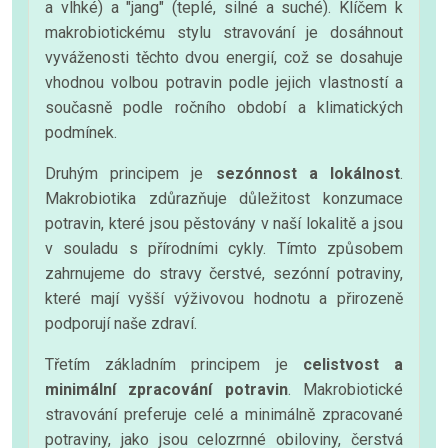
a vlhké) a "jang" (teplé, silné a suché). Klíčem k
makrobiotickému stylu stravování je dosáhnout
vyváženosti těchto dvou energií, což se dosahuje
vhodnou volbou potravin podle jejich vlastností a
současně podle ročního období a klimatických
podmínek.
Druhým principem je
sezónnost a lokálnost
.
Makrobiotika zdůrazňuje důležitost konzumace
potravin, které jsou pěstovány v naší lokalitě a jsou
v souladu s přírodními cykly. Tímto způsobem
zahrnujeme do stravy čerstvé, sezónní potraviny,
které mají vyšší výživovou hodnotu a přirozeně
podporují naše zdraví.
Třetím základním principem je
celistvost a
minimální zpracování potravin
. Makrobiotické
stravování preferuje celé a minimálně zpracované
potraviny, jako jsou celozrnné obiloviny, čerstvá