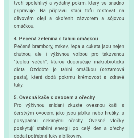
tvoří spolehlivý a vydatný pokrm, který se snadno
připravuje. Na přípravu stačí tofu restovat na
olivovém oleji a okořenit zázvorem a sójovou
omáčkou.
4. Pečená zelenina s tahini omáčkou
Pečené brambory, mrkev, řepa a cuketa jsou nejen
chutnou, ale i výživnou volbou pro takzvanou
"teplou večeři", kterou doporučuje makrobiotická
dieta. Ozdobte je tahini omáčkou (sezamová
pasta), která dodá pokrmu krémovost a zdravé
tuky.
5. Ovesná kaše s ovocem a ořechy
Pro výživnou snídani zkuste ovesnou kaši s
čerstvým ovocem, jako jsou jablka nebo hrušky, a
posypanou sekanými ořechy. Ovesné vločky
poskytují stabilní energii po celý den a ořechy
dodají potřebné tuky a bílkoviny.