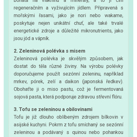
bohatá na vlákninu a minerály, a to ji činí
regeneračním a vyživujícím jídlem. Připravená s
mořskými řasami, jako je nori nebo wakame,
poskytuje nejen unikátní chuť, ale také trvalé
energetické zdroje a důležité mikronutrients, jako
jsou jód a vápník.
2. Zeleninová polévka s misem
Zeleninová polévka je skvělým způsobem, jak
dostat do těla různé živiny. Na výrobu polévky
doporučujeme použít sezónní zeleninu, například
mrkev, pórek, zelí a daikon (japonská ředkev).
Obohaťte ji o miso pastu, což je fermentovaná
sojová pasta, která podporuje zdravou střevní flóru.
3. Tofu se zeleninou a obilovinami
Tofu je již dlouho oblíbeným zdrojem bílkovin v
asijské kuchyni. Pokrm z tofu smíchaný se sezónní
zeleninou a podávaný s quinou nebo pohankou