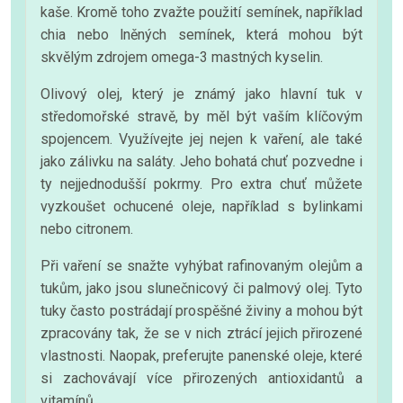
kaše. Kromě toho zvažte použití semínek, například
chia nebo lněných semínek, která mohou být
skvělým zdrojem omega-3 mastných kyselin.
Olivový olej, který je známý jako hlavní tuk v
středomořské stravě, by měl být vaším klíčovým
spojencem. Využívejte jej nejen k vaření, ale také
jako zálivku na saláty. Jeho bohatá chuť pozvedne i
ty nejjednodušší pokrmy. Pro extra chuť můžete
vyzkoušet ochucené oleje, například s bylinkami
nebo citronem.
Při vaření se snažte vyhýbat rafinovaným olejům a
tukům, jako jsou slunečnicový či palmový olej. Tyto
tuky často postrádají prospěšné živiny a mohou být
zpracovány tak, že se v nich ztrácí jejich přirozené
vlastnosti. Naopak, preferujte panenské oleje, které
si zachovávají více přirozených antioxidantů a
vitamínů.