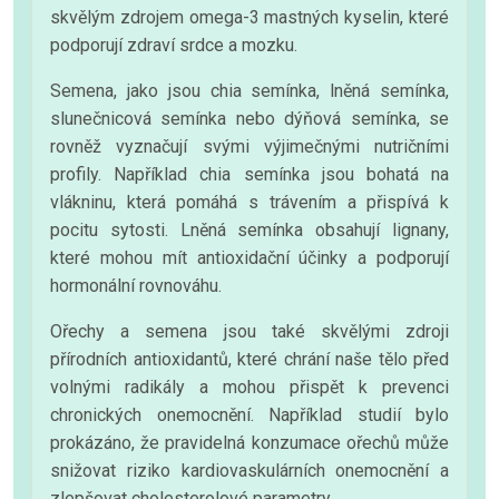
skvělým zdrojem omega-3 mastných kyselin, které
podporují zdraví srdce a mozku.
Semena, jako jsou chia semínka, lněná semínka,
slunečnicová semínka nebo dýňová semínka, se
rovněž vyznačují svými výjimečnými nutričními
profily. Například chia semínka jsou bohatá na
vlákninu, která pomáhá s trávením a přispívá k
pocitu sytosti. Lněná semínka obsahují lignany,
které mohou mít antioxidační účinky a podporují
hormonální rovnováhu.
Ořechy a semena jsou také skvělými zdroji
přírodních antioxidantů, které chrání naše tělo před
volnými radikály a mohou přispět k prevenci
chronických onemocnění. Například studií bylo
prokázáno, že pravidelná konzumace ořechů může
snižovat riziko kardiovaskulárních onemocnění a
zlepšovat cholesterolové parametry.