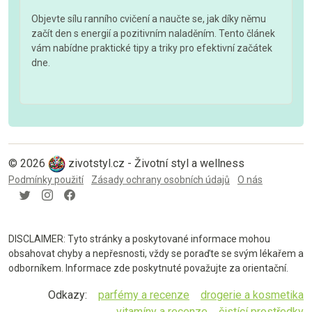
Objevte sílu ranního cvičení a naučte se, jak díky němu
začít den s energií a pozitivním naladěním. Tento článek
vám nabídne praktické tipy a triky pro efektivní začátek
dne.
© 2026
zivotstyl.cz - Životní styl a wellness
Podmínky použití
Zásady ochrany osobních údajů
O nás
DISCLAIMER: Tyto stránky a poskytované informace mohou
obsahovat chyby a nepřesnosti, vždy se poraďte se svým lékařem a
odborníkem. Informace zde poskytnuté považujte za orientační.
Odkazy:
parfémy a recenze
drogerie a kosmetika
vitamíny a recenze
čistící prostředky