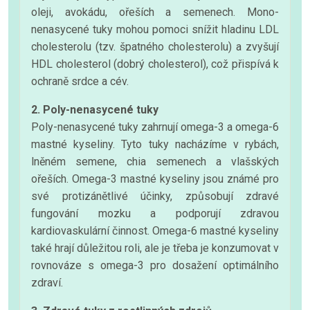
oleji, avokádu, ořeších a semenech. Mono-
nenasycené tuky mohou pomoci snížit hladinu LDL
cholesterolu (tzv. špatného cholesterolu) a zvyšují
HDL cholesterol (dobrý cholesterol), což přispívá k
ochraně srdce a cév.
2. Poly-nenasycené tuky
Poly-nenasycené tuky zahrnují omega-3 a omega-6
mastné kyseliny. Tyto tuky nacházíme v rybách,
lněném semene, chia semenech a vlašských
ořeších. Omega-3 mastné kyseliny jsou známé pro
své protizánětlivé účinky, způsobují zdravé
fungování mozku a podporují zdravou
kardiovaskulární činnost. Omega-6 mastné kyseliny
také hrají důležitou roli, ale je třeba je konzumovat v
rovnováze s omega-3 pro dosažení optimálního
zdraví.