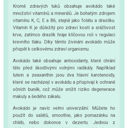
Kromě zdravých tuků obsahuje avokádo také
množství vitamínů a minerálů. Je bohatým zdrojem
vitamínu K, C, E a B6, stejně jako folátu a draslíku.
Vitamín K je důležitý pro zdraví kostí a srážlivost
krve, zatímco draslík hraje klíčovou roli v regulaci
krevního tlaku. Díky těmto živinám avokádo může
přispět k celkovému zdraví organismu.
Avokádo také obsahuje antioxidanty, které chrání
tělo před škodlivými volnými radikály. Například
lutein a zeaxanthin jsou dva hlavní karotenoidy,
které se nacházejí v avokádu a přispívají k ochraně
očních buněk, což může snížit riziko degenerace
makuly a šedého zákalu.
Avokádo je navíc velmi univerzální. Můžete ho
použít do salátů, smoothie, jako pomazánku na
chléb, nebo dokonce v dezertu. Jednou z