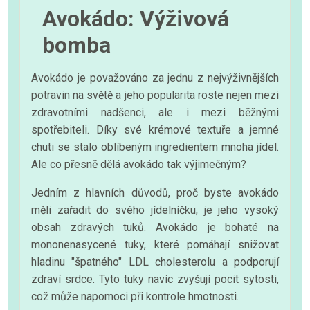
Avokádo: Výživová
bomba
Avokádo je považováno za jednu z nejvýživnějších
potravin na světě a jeho popularita roste nejen mezi
zdravotními nadšenci, ale i mezi běžnými
spotřebiteli. Díky své krémové textuře a jemné
chuti se stalo oblíbeným ingredientem mnoha jídel.
Ale co přesně dělá avokádo tak výjimečným?
Jedním z hlavních důvodů, proč byste avokádo
měli zařadit do svého jídelníčku, je jeho vysoký
obsah zdravých tuků. Avokádo je bohaté na
mononenasycené tuky, které pomáhají snižovat
hladinu "špatného" LDL cholesterolu a podporují
zdraví srdce. Tyto tuky navíc zvyšují pocit sytosti,
což může napomoci při kontrole hmotnosti.