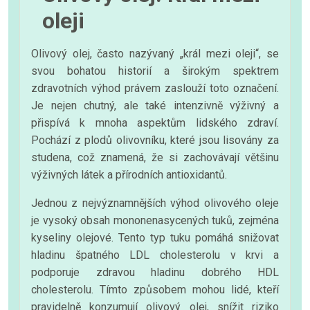
oleji
Olivový olej, často nazývaný „král mezi oleji“, se
svou bohatou historií a širokým spektrem
zdravotních výhod právem zaslouží toto označení.
Je nejen chutný, ale také intenzivně výživný a
přispívá k mnoha aspektům lidského zdraví.
Pochází z plodů olivovníku, které jsou lisovány za
studena, což znamená, že si zachovávají většinu
výživných látek a přírodních antioxidantů.
Jednou z nejvýznamnějších výhod olivového oleje
je vysoký obsah mononenasycených tuků, zejména
kyseliny olejové. Tento typ tuku pomáhá snižovat
hladinu špatného LDL cholesterolu v krvi a
podporuje zdravou hladinu dobrého HDL
cholesterolu. Tímto způsobem mohou lidé, kteří
pravidelně konzumují olivový olej, snížit riziko