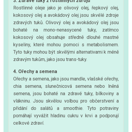
3. Zdravé tuky z rostlinných zdrojů
Rostlinné oleje jako je olivový olej, řepkový olej,
kokosový olej a avokádový olej jsou skvélé zdroje
zdravých tuků. Olivový olej a avokádový olej jsou
bohaté na mono-nenasycené tuky, zatímco
kokosový olej obsahuje středně dlouhé mastné
kyseliny, které mohou pomoci s metabolismem.
Tyto tuky mohou být skvělými alternativami k méně
zdravým tukům, jako jsou trans-tuky.
4. Ořechy a semena
Ořechy a semena, jako jsou mandle, vlašské ořechy,
chia semena, slunečnicová semena nebo lněná
semena, jsou bohaté na zdravé tuky, bílkoviny a
vlákninu. Jsou skvělou volbou pro občerstvení a
přidání do salátů a smoothie. Tyto potraviny
pomáhají vyvážit hladinu cukru v krvi a podporují
celkové zdraví.