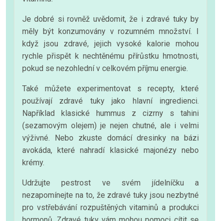
Je dobré si rovněž uvědomit, že i zdravé tuky by
měly být konzumovány v rozumném množství. I
když jsou zdravé, jejich vysoké kalorie mohou
rychle přispět k nechtěnému přírůstku hmotnosti,
pokud se nezohlední v celkovém příjmu energie.
Také můžete experimentovat s recepty, které
používají zdravé tuky jako hlavní ingredienci.
Například klasické hummus z cizrny s tahini
(sezamovým olejem) je nejen chutné, ale i velmi
výživné. Nebo zkuste domácí dresinky na bázi
avokáda, které nahradí klasické majonézy nebo
krémy.
Udržujte pestrost ve svém jídelníčku a
nezapomínejte na to, že zdravé tuky jsou nezbytné
pro vstřebávání rozpuštěných vitaminů a produkci
hormonů. Zdravé tuky vám mohou pomoci cítit se