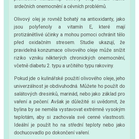
srdečních onemocnění a cévních problémů.
Olivový olej je rovněž bohatý na antioxidanty, jako
jsou polyfenoly a vitamín E, které mají
protizánětlivé účinky a mohou pomoci ochránit tělo
před oxidačním stresem. Studie ukazují, že
pravidelná konzumace olivového oleje může snížit
riziko vzniku některých chronických onemocnění,
včetně diabetu 2. typu a určitého typu rakoviny.
Pokud jde o kulinářské použití olivového oleje, jeho
univerzálnost je obdivuhodná. Můžete ho použít do
salátových dresinků, marinád, nebo jako základ pro
vaření a pečení. Avšak je důležité si uvědomit, že
bylina by se neměla vystavovat extrémně vysokým
teplotám, aby si zachovala své cenné vlastnosti.
Ideální je použít ho na střední teploty nebo jako
dochucovadlo po dokončení vaření.