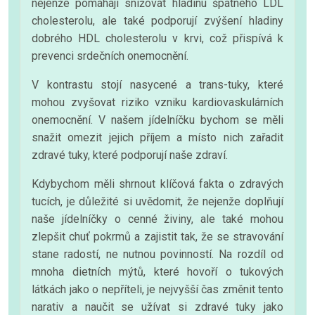
nejenže pomáhají snižovat hladinu špatného LDL
cholesterolu, ale také podporují zvýšení hladiny
dobrého HDL cholesterolu v krvi, což přispívá k
prevenci srdečních onemocnění.
V kontrastu stojí nasycené a trans-tuky, které
mohou zvyšovat riziko vzniku kardiovaskulárních
onemocnění. V našem jídelníčku bychom se měli
snažit omezit jejich příjem a místo nich zařadit
zdravé tuky, které podporují naše zdraví.
Kdybychom měli shrnout klíčová fakta o zdravých
tucích, je důležité si uvědomit, že nejenže doplňují
naše jídelníčky o cenné živiny, ale také mohou
zlepšit chuť pokrmů a zajistit tak, že se stravování
stane radostí, ne nutnou povinností. Na rozdíl od
mnoha dietních mýtů, které hovoří o tukových
látkách jako o nepříteli, je nejvyšší čas změnit tento
narativ a naučit se užívat si zdravé tuky jako