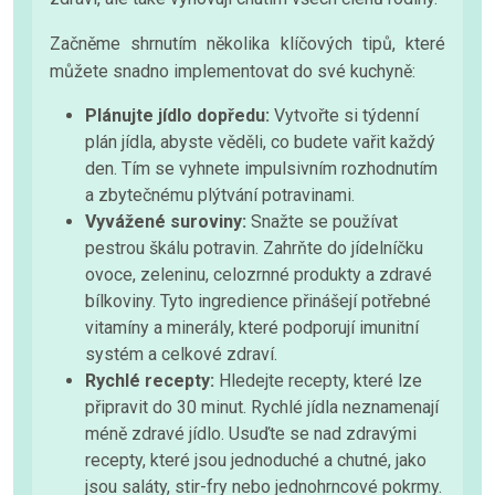
Začněme shrnutím několika klíčových tipů, které
můžete snadno implementovat do své kuchyně:
Plánujte jídlo dopředu:
Vytvořte si týdenní
plán jídla, abyste věděli, co budete vařit každý
den. Tím se vyhnete impulsivním rozhodnutím
a zbytečnému plýtvání potravinami.
Vyvážené suroviny:
Snažte se používat
pestrou škálu potravin. Zahrňte do jídelníčku
ovoce, zeleninu, celozrnné produkty a zdravé
bílkoviny. Tyto ingredience přinášejí potřebné
vitamíny a minerály, které podporují imunitní
systém a celkové zdraví.
Rychlé recepty:
Hledejte recepty, které lze
připravit do 30 minut. Rychlé jídla neznamenají
méně zdravé jídlo. Usuďte se nad zdravými
recepty, které jsou jednoduché a chutné, jako
jsou saláty, stir-fry nebo jednohrncové pokrmy.