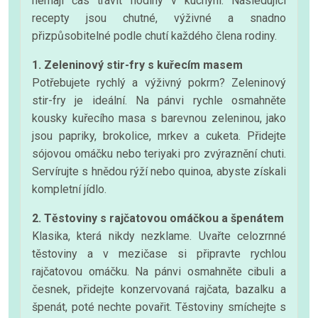
nemají čas trávit hodiny v kuchyni. Následující
recepty jsou chutné, výživné a snadno
přizpůsobitelné podle chutí každého člena rodiny.
1. Zeleninový stir-fry s kuřecím masem
Potřebujete rychlý a výživný pokrm? Zeleninový
stir-fry je ideální. Na pánvi rychle osmahněte
kousky kuřecího masa s barevnou zeleninou, jako
jsou papriky, brokolice, mrkev a cuketa. Přidejte
sójovou omáčku nebo teriyaki pro zvýraznění chuti.
Servírujte s hnědou rýží nebo quinoa, abyste získali
kompletní jídlo.
2. Těstoviny s rajčatovou omáčkou a špenátem
Klasika, která nikdy nezklame. Uvařte celozrnné
těstoviny a v mezičase si připravte rychlou
rajčatovou omáčku. Na pánvi osmahněte cibuli a
česnek, přidejte konzervovaná rajčata, bazalku a
špenát, poté nechte povařit. Těstoviny smíchejte s