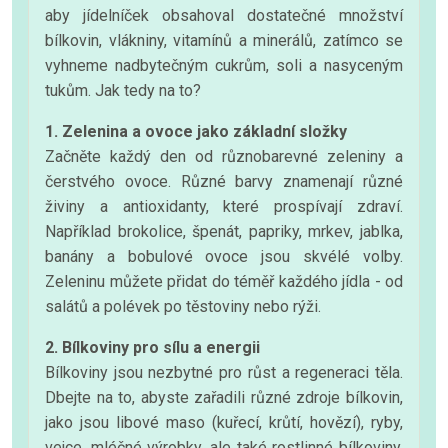
aby jídelníček obsahoval dostatečné množství
bílkovin, vlákniny, vitamínů a minerálů, zatímco se
vyhneme nadbytečným cukrům, soli a nasyceným
tukům. Jak tedy na to?
1. Zelenina a ovoce jako základní složky
Začněte každý den od různobarevné zeleniny a
čerstvého ovoce. Různé barvy znamenají různé
živiny a antioxidanty, které prospívají zdraví.
Například brokolice, špenát, papriky, mrkev, jablka,
banány a bobulové ovoce jsou skvélé volby.
Zeleninu můžete přidat do téměř každého jídla - od
salátů a polévek po těstoviny nebo rýži.
2. Bílkoviny pro sílu a energii
Bílkoviny jsou nezbytné pro růst a regeneraci těla.
Dbejte na to, abyste zařadili různé zdroje bílkovin,
jako jsou libové maso (kuřecí, krůtí, hovězí), ryby,
vejce, mléčné výrobky, ale také rostlinné bílkoviny,