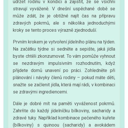
udržet rodinu v kondici a zajistit, že se všichni
stravují vyváženě. V dnešní uspěchané době se
může zdát, že je obtížné najít čas na přípravu
zdravých pokrmů, ale s několika jednoduchými
kroky se tento proces výrazně zjednoduší.
Prvním krokem je vytvoření jídelního plánu na týden.
Na začátku týdne si sedněte a sepište, jaká jídla
byste chtěli zkonzumovat. To vám pomůže vyhnout
se nezdravým impulsivním rozhodnutím, když
přijdete domů unavení po práci. Zohledněte při
plánování i návyky členů rodiny – pokud máte děti,
snažte se začlenit jídla, která mají rádi, v kombinaci
se zdravými ingrediencemi.
Dále je dobré mít na paměti vyváženost pokrmů.
Zahrňte do každý jídelníčku bílkoviny, sacharidy a
zdravé tuky. Například kombinace pečeného kuřete
(bílkoviny) s quinoou (sacharidy) a avokádem