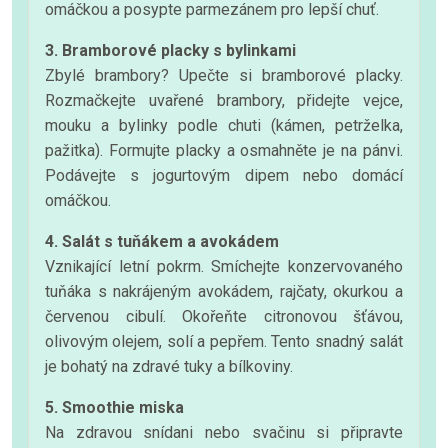
omáčkou a posypte parmezánem pro lepší chuť.
3. Bramborové placky s bylinkami
Zbylé brambory? Upečte si bramborové placky.
Rozmačkejte uvařené brambory, přidejte vejce,
mouku a bylinky podle chuti (kámen, petrželka,
pažitka). Formujte placky a osmahněte je na pánvi.
Podávejte s jogurtovým dipem nebo domácí
omáčkou.
4. Salát s tuňákem a avokádem
Vznikající letní pokrm. Smíchejte konzervovaného
tuňáka s nakrájeným avokádem, rajčaty, okurkou a
červenou cibulí. Okořeňte citronovou šťávou,
olivovým olejem, solí a pepřem. Tento snadný salát
je bohatý na zdravé tuky a bílkoviny.
5. Smoothie miska
Na zdravou snídani nebo svačinu si připravte