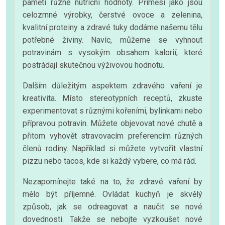
paměti různé nutriční hodnoty. Příměsí jako jsou
celozrnné výrobky, čerstvé ovoce a zelenina,
kvalitní proteiny a zdravé tuky dodáme našemu tělu
potřebné živiny. Navíc, můžeme se vyhnout
potravinám s vysokým obsahem kalorií, které
postrádají skutečnou výživovou hodnotu.
Dalším důležitým aspektem zdravého vaření je
kreativita. Místo stereotypních receptů, zkuste
experimentovat s různými kořeními, bylinkami nebo
přípravou potravin. Můžete objevovat nové chutě a
přitom vyhovět stravovacím preferencím různých
členů rodiny. Například si můžete vytvořit vlastní
pizzu nebo tacos, kde si každý vybere, co má rád.
Nezapomínejte také na to, že zdravé vaření by
mělo být příjemné. Ovládat kuchyň je skvělý
způsob, jak se odreagovat a naučit se nové
dovednosti. Takže se nebojte vyzkoušet nové