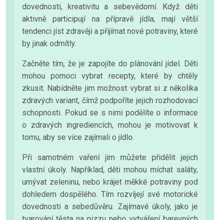
dovednosti, kreativitu a sebevědomí. Když děti
aktivně participují na přípravě jídla, mají větší
tendenci jíst zdravěji a přijímat nové potraviny, které
by jinak odmítly.
Začněte tím, že je zapojíte do plánování jídel. Děti
mohou pomoci vybrat recepty, které by chtěly
zkusit. Nabídněte jim možnost vybrat si z několika
zdravých variant, čímž podpoříte jejich rozhodovací
schopnosti. Pokud se s nimi podělíte o informace
o zdravých ingrediencích, mohou je motivovat k
tomu, aby se více zajímali o jídlo.
Při samotném vaření jim můžete přidělit jejich
vlastní úkoly. Například, děti mohou míchat saláty,
umývat zeleninu, nebo krájet měkké potraviny pod
dohledem dospělého. Tím rozvíjejí své motorické
dovednosti a sebedůvěru. Zajímavé úkoly, jako je
tvarování těsta na pizzu nebo vytváření barevných