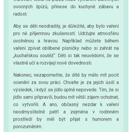
ovocných špízů, přinese do kuchyně zábavu a
radost.
Aby se děti neodradily, je důležité, aby bylo vaření
pro ně příjemnou zkušeností. Udržujte atmosféru
uvolněnou a hravou. Například můžete během
vaření zpívat oblíbené písničky nebo si zahrát na
„kuchařskou soutěž“. Děti si tak neuvědomí, že se
vlastně učí a rozvíjejí nové dovednosti.
Nakonec, nezapomeňte, že dítě by mělo mít pocit
ocenění za svou práci. Chvalte je za jejich úsilí a
výsledek, i když se jídlo úplně nepovede. Tím, že si
jídlo sami připravili, budou mít větší zájem ochutnat,
co vytvořili. A ano, občasný nezdar k vaření
neodmyslitelně patří a zejména v rodinném
prostředí by měl být přijat s humorem a
porozuměním.