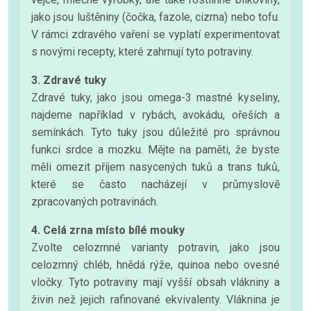
jako jsou luštěniny (čočka, fazole, cizrna) nebo tofu.
V rámci zdravého vaření se vyplatí experimentovat
s novými recepty, které zahrnují tyto potraviny.
3. Zdravé tuky
Zdravé tuky, jako jsou omega-3 mastné kyseliny,
najdeme například v rybách, avokádu, ořeších a
semínkách. Tyto tuky jsou důležité pro správnou
funkci srdce a mozku. Mějte na paměti, že byste
měli omezit příjem nasycených tuků a trans tuků,
které se často nacházejí v průmyslově
zpracovaných potravinách.
4. Celá zrna místo bílé mouky
Zvolte celozrnné varianty potravin, jako jsou
celozrnný chléb, hnědá rýže, quinoa nebo ovesné
vločky. Tyto potraviny mají vyšší obsah vlákniny a
živin než jejich rafinované ekvivalenty. Vláknina je