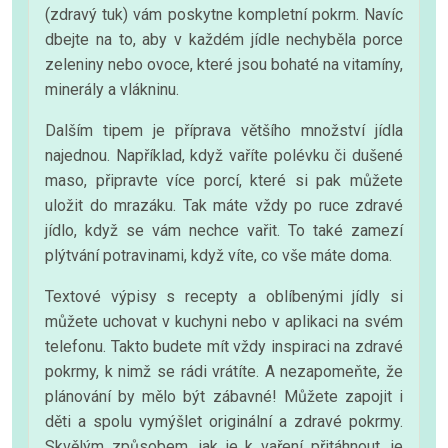
(zdravý tuk) vám poskytne kompletní pokrm. Navíc
dbejte na to, aby v každém jídle nechyběla porce
zeleniny nebo ovoce, které jsou bohaté na vitamíny,
minerály a vlákninu.
Dalším tipem je příprava většího množství jídla
najednou. Například, když vaříte polévku či dušené
maso, připravte více porcí, které si pak můžete
uložit do mrazáku. Tak máte vždy po ruce zdravé
jídlo, když se vám nechce vařit. To také zamezí
plýtvání potravinami, když víte, co vše máte doma.
Textové výpisy s recepty a oblíbenými jídly si
můžete uchovat v kuchyni nebo v aplikaci na svém
telefonu. Takto budete mít vždy inspiraci na zdravé
pokrmy, k nimž se rádi vrátíte. A nezapomeňte, že
plánování by mělo být zábavné! Můžete zapojit i
děti a spolu vymýšlet originální a zdravé pokrmy.
Skvělým způsobem, jak je k vaření přitáhnout, je