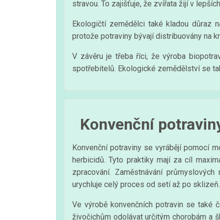
stravou. To zajišťuje, že zvířata žijí v lep
Ekologičtí zemědělci také kladou důraz n
protože potraviny bývají distribuovány na k
V závěru je třeba říci, že výroba biopotra
spotřebitelů. Ekologické zemědělství se tak s
Konvenční potraviny
Konvenční potraviny se vyrábějí pomocí mo
herbicidů. Tyto praktiky mají za cíl maxi
zpracování. Zaměstnávání průmyslových m
urychluje celý proces od setí až po sklizeň.
Ve výrobě konvenčních potravin se také č
živočichům odolávat určitým chorobám a šků