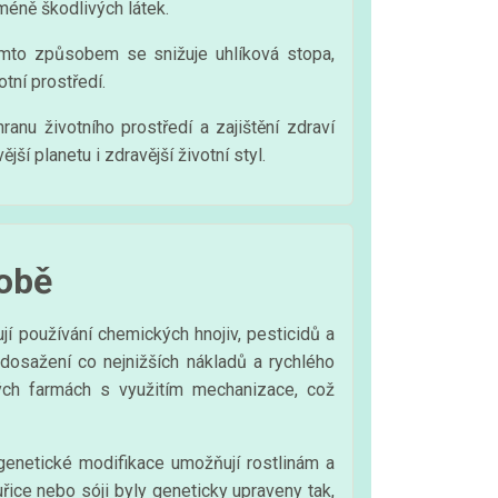
 méně škodlivých látek.
Tímto způsobem se snižuje uhlíková stopa,
tní prostředí.
ranu životního prostředí a zajištění zdraví
jší planetu i zdravější životní styl.
robě
í používání chemických hnojiv, pesticidů a
 dosažení co nejnižších nákladů a rychlého
kých farmách s využitím mechanizace, což
genetické modifikace umožňují rostlinám a
řice nebo sóji byly geneticky upraveny tak,