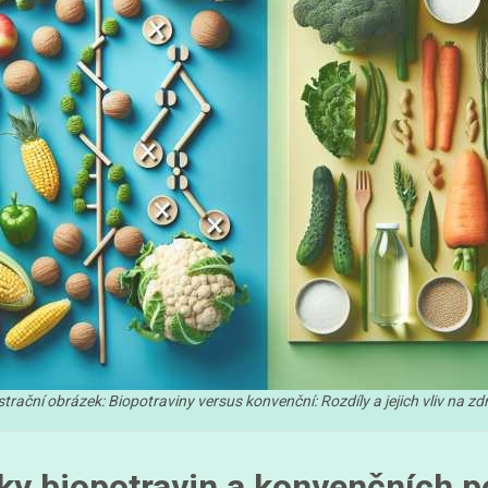
strační obrázek: Biopotraviny versus konvenční: Rozdíly a jejich vliv na zd
ky biopotravin a konvenčních p