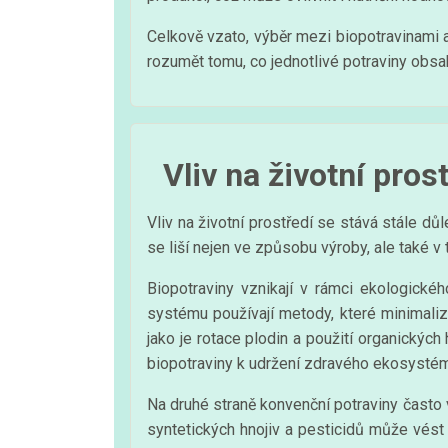
Celkově vzato, výběr mezi biopotravinami 
rozumět tomu, co jednotlivé potraviny obsah
Vliv na životní pros
Vliv na životní prostředí se stává stále dů
se liší nejen ve způsobu výroby, ale také v 
Biopotraviny vznikají v rámci ekologické
systému používají metody, které minimalizuj
jako je rotace plodin a použití organických h
biopotraviny k udržení zdravého ekosysté
Na druhé straně konvenční potraviny často v
syntetických hnojiv a pesticidů může vés