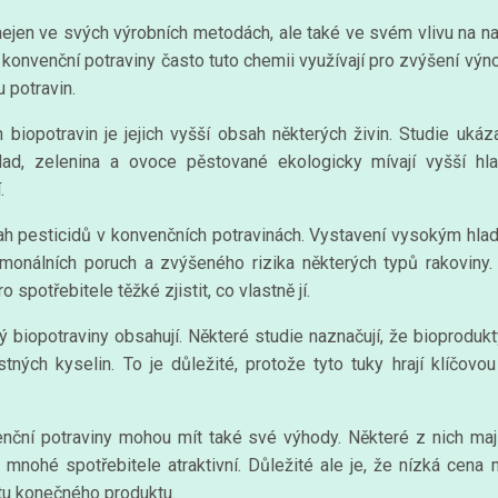
 nejen ve svých výrobních metodách, ale také ve svém vlivu na na
, konvenční potraviny často tuto chemii využívají pro zvýšení výno
 potravin.
biopotravin je jejich vyšší obsah některých živin. Studie ukáz
klad, zelenina a ovoce pěstované ekologicky mívají vyšší hl
.
ah pesticidů v konvenčních potravinách. Vystavení vysokým hlad
monálních poruch a zvýšeného rizika některých typů rakoviny.
spotřebitele těžké zjistit, co vlastně jí.
terý biopotraviny obsahují. Některé studie naznačují, že biopro
ch kyselin. To je důležité, protože tyto tuky hrají klíčovou
venční potraviny mohou mít také své výhody. Některé z nich m
o mnohé spotřebitele atraktivní. Důležité ale je, že nízká cen
otu konečného produktu.