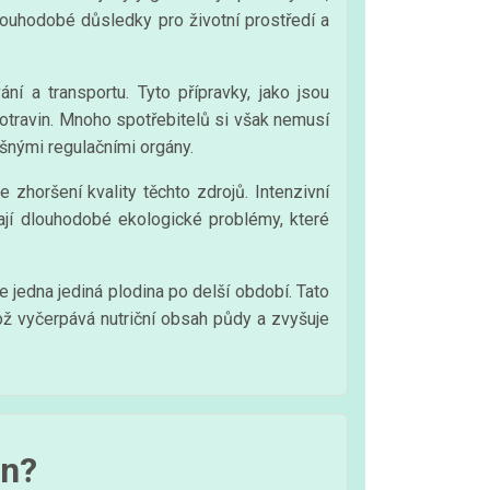
dlouhodobé důsledky pro životní prostředí a
í a transportu. Tyto přípravky, jako jsou
potravin. Mnoho spotřebitelů si však nemusí
ušnými regulačními orgány.
zhoršení kvality těchto zdrojů. Intenzivní
kají dlouhodobé ekologické problémy, které
jedna jediná plodina po delší období. Tato
ž vyčerpává nutriční obsah půdy a zvyšuje
in?