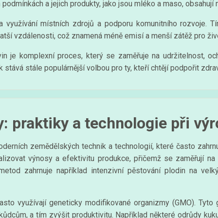
ších podmínkách a jejich produkty, jako jsou mléko a maso, obsahují
a využívání místních zdrojů a podporu komunitního rozvoje. 
ratší vzdálenosti, což znamená méně emisí a menší zátěž pro živo
vin je komplexní proces, který se zaměřuje na udržitelnost, och
tává stále populárnější volbou pro ty, kteří chtějí podpořit zdravě
: praktiky a technologie při vý
derních zemědělských technik a technologií, které často zahrnuj
malizovat výnosy a efektivitu produkce, přičemž se zaměřují na
etod zahrnuje například intenzivní pěstování plodin na vel
asto využívají geneticky modifikované organizmy (GMO). Tyto 
dcům, a tím zvýšit produktivitu. Například některé odrůdy kuku