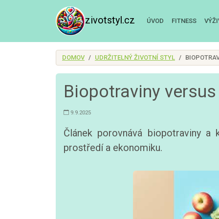
zivotstyl.cz
ÚVOD
FITNESS
VÝŽ
DOMOV
UDRŽITELNÝ ŽIVOTNÍ STYL
BIOPOTRAV
Biopotraviny versus 
9.9.2025
Článek porovnává biopotraviny a ko
prostředí a ekonomiku.