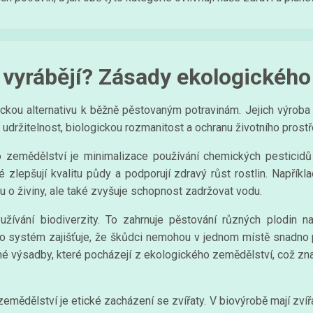
 vyrábějí? Zásady ekologického
ckou alternativu k běžně pěstovaným potravinám. Jejich výroba je
udržitelnost, biologickou rozmanitost a ochranu životního prostř
 zemědělství je minimalizace používání chemických pesticidů 
ré zlepšují kvalitu půdy a podporují zdravý růst rostlin. Napřík
u o živiny, ale také zvyšuje schopnost zadržovat vodu.
yužívání biodiverzity. To zahrnuje pěstování různých plodin
o systém zajišťuje, že škůdci nemohou v jednom místě snadno 
nné výsadby, které pocházejí z ekologického zemědělství, což zn
mědělství je etické zacházení se zvířaty. V biovýrobě mají zvířa