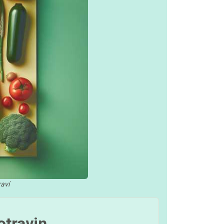
raví
otravin