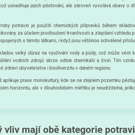
y, což usnadňuje jejich pěstování, ale zároveň vyvolává obavy o 
by potravin je použití chemických přípravků během skladován
likovány za účelem prodloužení trvanlivosti a zlepšení vzhledu 
spojených s těmito látkami, i když jsou většinou schválené přísl
ladou velký důraz na využívání vody a půdy, což může vést ke 
štění vodních zdrojů skrze odtok chemikálií a živin. Tím vzni
ké zdraví obyvatelstva i biodiverzitu v daném regionu.
 aplikuje praxe monokultury, kde se na stejném pozemku pěstuje 
m horizontu, ale v dlouhodobém měřítku je neudržitelná, jeliko
ý vliv mají obě kategorie potrav