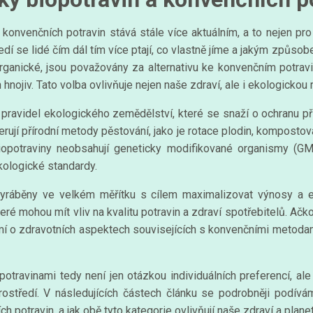
konvenčních potravin stává stále více aktuálním, a to nejen pro 
dí se lidé čím dál tím více ptají, co vlastně jíme a jakým způsobe
anické, jsou považovány za alternativu ke konvenčním potravin
hnojiv. Tato volba ovlivňuje nejen naše zdraví, ale i ekologickou
 pravidel ekologického zemědělství, které se snaží o ochranu př
ferují přírodní metody pěstování, jako je rotace plodin, kompostov
iopotraviny neobsahují geneticky modifikované organismy (GM
ekologické standardy.
vyráběny ve velkém měřítku s cílem maximalizovat výnosy a efe
ré mohou mít vliv na kvalitu potravin a zdraví spotřebitelů. Ačko
mí o zdravotních aspektech souvisejících s konvenčními metodam
travinami tedy není jen otázkou individuálních preferencí, ale
rostředí. V následujících částech článku se podrobněji podíváme
h potravin, a jak obě tyto kategorie ovlivňují naše zdraví a planet