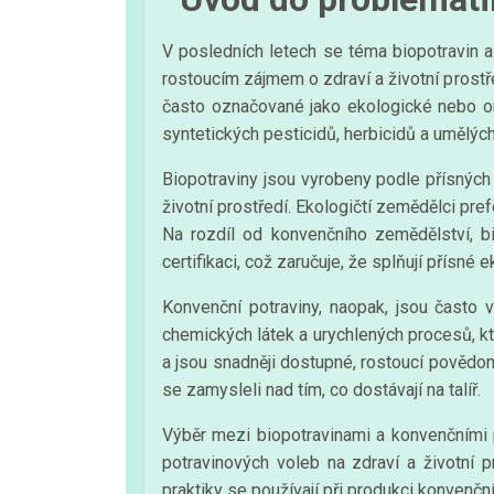
V posledních letech se téma biopotravin a 
rostoucím zájmem o zdraví a životní prostře
často označované jako ekologické nebo org
syntetických pesticidů, herbicidů a umělých 
Biopotraviny jsou vyrobeny podle přísných
životní prostředí. Ekologičtí zemědělci pre
Na rozdíl od konvenčního zemědělství, b
certifikaci, což zaručuje, že splňují přísné 
Konvenční potraviny, naopak, jsou často 
chemických látek a urychlených procesů, kte
a jsou snadněji dostupné, rostoucí povědo
se zamysleli nad tím, co dostávají na talíř.
Výběr mezi biopotravinami a konvenčními po
potravinových voleb na zdraví a životní p
praktiky se používají při produkci konvenčníc