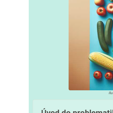
Ilu
Úvod do problemati