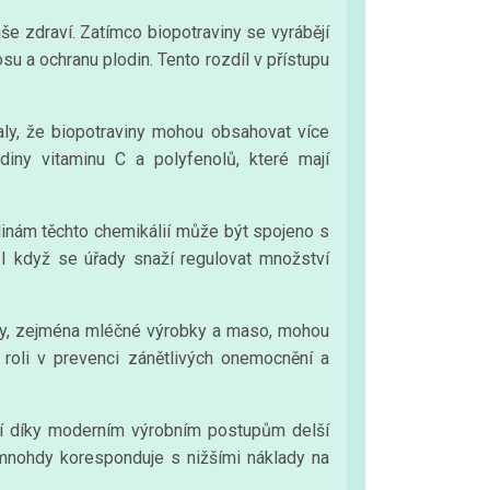
še zdraví. Zatímco biopotraviny se vyrábějí
su a ochranu plodin. Tento rozdíl v přístupu
aly, že biopotraviny mohou obsahovat více
adiny vitaminu C a polyfenolů, které mají
inám těchto chemikálií může být spojeno s
 I když se úřady snaží regulovat množství
dukty, zejména mléčné výrobky a maso, mohou
 roli v prevenci zánětlivých onemocnění a
ají díky moderním výrobním postupům delší
a mnohdy koresponduje s nižšími náklady na