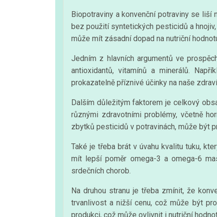
Biopotraviny a konvenční potraviny se liší
bez použití syntetických pesticidů a hnojiv
může mít zásadní dopad na nutriční hodnotu
Jedním z hlavních argumentů ve prospěch 
antioxidantů, vitamínů a minerálů. Napří
prokazatelně příznivé účinky na naše zdraví
Dalším důležitým faktorem je celkový obs
různými zdravotními problémy, včetně hor
zbytků pesticidů v potravinách, může být pro 
Také je třeba brát v úvahu kvalitu tuku, k
mít lepší poměr omega-3 a omega-6 mastný
srdečních chorob.
Na druhou stranu je třeba zmínit, že kon
trvanlivost a nižší cenu, což může být pr
produkci, což může ovlivnit i nutriční hodn