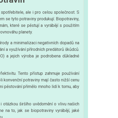
spotřebitele, ale i pro celou společnost. S
m se tyto potraviny produkují. Biopotraviny,
ám, které se pěstují a vyrábějí s použitím
 rovnováhu planety.
írody a minimalizaci negativních dopadů na
ání a využívání přírodních predátorů škůdců.
O) a jejich výroba je podrobena důkladné
ktivitu. Tento přístup zahrnuje používání
li konvenční potraviny mají často nižší cenu
i pěstování přimělo mnoho lidí k tomu, aby
 i otázkou širšího uvědomění o vlivu našich
 na to, jak se biopotraviny vyrábějí, jaké
u.