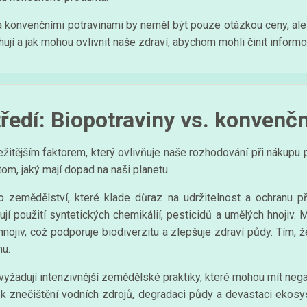
a konvenčními potravinami by neměl být pouze otázkou ceny, ale 
ují a jak mohou ovlivnit naše zdraví, abychom mohli činit inform
tředí: Biopotraviny vs. konvenčn
ležitějším faktorem, který ovlivňuje naše rozhodování při nákupu 
tom, jaký mají dopad na naši planetu.
ho zemědělství, které klade důraz na udržitelnost a ochranu p
í použití syntetických chemikálií, pesticidů a umělých hnojiv. M
nojiv, což podporuje biodiverzitu a zlepšuje zdraví půdy. Tím, že p
mu.
yžadují intenzivnější zemědělské praktiky, které mohou mít negat
t k znečištění vodních zdrojů, degradaci půdy a devastaci ekos