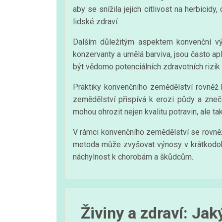
aby se snížila jejich citlivost na herbicid
lidské zdraví.
Dalším důležitým aspektem konvenční výro
konzervanty a umělá barviva, jsou často ap
být vědomo potenciálních zdravotních rizik 
Praktiky konvenčního zemědělství rovněž k
zemědělství přispívá k erozi půdy a zneči
mohou ohrozit nejen kvalitu potravin, ale ta
V rámci konvenčního zemědělství se rovněž
metoda může zvyšovat výnosy v krátkodobé
náchylnost k chorobám a škůdcům.
Živiny a zdraví: Jak