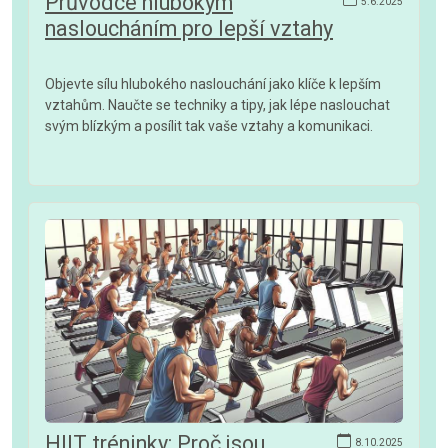
Průvodce hlubokým
5.6.2025
nasloucháním pro lepší vztahy
Objevte sílu hlubokého naslouchání jako klíče k lepším
vztahům. Naučte se techniky a tipy, jak lépe naslouchat
svým blízkým a posílit tak vaše vztahy a komunikaci.
HIIT tréninky: Proč jsou
8.10.2025