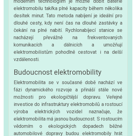
moderním technologiím je možné dobít baterie
elektromobilu takřka plné kapacity během několika
desítek minut. Tato metoda nabíjení je ideální pro
dlouhé cesty, kdy není čas na dlouhé zastávky a
čekání na plné nabití. Rychlonabíjecí stanice se
nacházejí převážně na frekventovaných
komunikacích a dálnicích a umožňují
elektromobilistům pohodlně cestovat i na delší
vzdálenosti.
Budoucnost elektromobility
Elektromobilita se v současné době nachází ve
fázi dynamického rozvoje a přináší stále nové
možnosti pro ekologičtější dopravu. Veřejné
investice do infrastruktury elektromobilů a rostoucí
výroba elektrických vozidel naznačuje, že
elektromobilita má jasnou budoucnost. S rostoucím
vědomím o ekologických dopadech běžné
automobilové dopravy budou elektromobily hrát