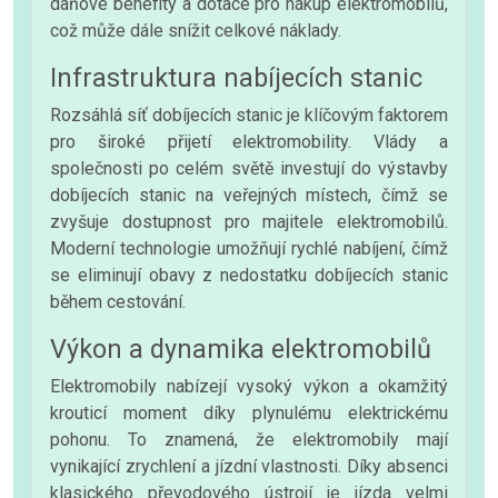
daňové benefity a dotace pro nákup elektromobilů,
což může dále snížit celkové náklady.
Infrastruktura nabíjecích stanic
Rozsáhlá síť dobíjecích stanic je klíčovým faktorem
pro široké přijetí elektromobility. Vlády a
společnosti po celém světě investují do výstavby
dobíjecích stanic na veřejných místech, čímž se
zvyšuje dostupnost pro majitele elektromobilů.
Moderní technologie umožňují rychlé nabíjení, čímž
se eliminují obavy z nedostatku dobíjecích stanic
během cestování.
Výkon a dynamika elektromobilů
Elektromobily nabízejí vysoký výkon a okamžitý
krouticí moment díky plynulému elektrickému
pohonu. To znamená, že elektromobily mají
vynikající zrychlení a jízdní vlastnosti. Díky absenci
klasického převodového ústrojí je jízda velmi