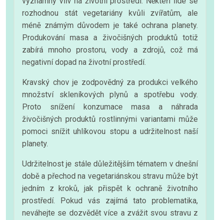
významný vliv na životní prostředí. Někteří lidé se
rozhodnou stát vegetariány kvůli zvířatům, ale
méně známým důvodem je také ochrana planety.
Produkování masa a živočišných produktů totiž
zabírá mnoho prostoru, vody a zdrojů, což má
negativní dopad na životní prostředí.
Kravský chov je zodpovědný za produkci velkého
množství skleníkových plynů a spotřebu vody.
Proto snížení konzumace masa a náhrada
živočišných produktů rostlinnými variantami může
pomoci snížit uhlíkovou stopu a udržitelnost naší
planety.
Udržitelnost je stále důležitějším tématem v dnešní
době a přechod na vegetariánskou stravu může být
jedním z kroků, jak přispět k ochraně životního
prostředí. Pokud vás zajímá tato problematika,
neváhejte se dozvědět více a zvážit svou stravu z