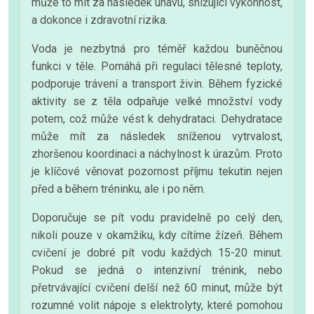
může to mít za následek únavu, snižující výkonnost,
a dokonce i zdravotní rizika.
Voda je nezbytná pro téměř každou buněčnou
funkci v těle. Pomáhá při regulaci tělesné teploty,
podporuje trávení a transport živin. Během fyzické
aktivity se z těla odpařuje velké množství vody
potem, což může vést k dehydrataci. Dehydratace
může mít za následek sníženou vytrvalost,
zhoršenou koordinaci a náchylnost k úrazům. Proto
je klíčové věnovat pozornost příjmu tekutin nejen
před a během tréninku, ale i po něm.
Doporučuje se pít vodu pravidelně po celý den,
nikoli pouze v okamžiku, kdy cítíme žízeň. Během
cvičení je dobré pít vodu každých 15-20 minut.
Pokud se jedná o intenzivní trénink, nebo
přetrvávající cvičení delší než 60 minut, může být
rozumné volit nápoje s elektrolyty, které pomohou