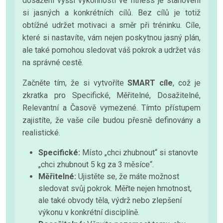
dosažení vyšší výkonnosti ve fitness je stanovení
si jasných a konkrétních cílů. Bez cílů je totiž
obtížné udržet motivaci a směr při tréninku. Cíle,
které si nastavíte, vám nejen poskytnou jasný plán,
ale také pomohou sledovat váš pokrok a udržet vás
na správné cestě.
Začněte tím, že si vytvoříte
SMART cíle
, což je
zkratka pro Specifické, Měřitelné, Dosažitelné,
Relevantní a Časově vymezené. Tímto přístupem
zajistíte, že vaše cíle budou přesně definovány a
realistické.
Specifické:
Místo „chci zhubnout“ si stanovte
„chci zhubnout 5 kg za 3 měsíce“.
Měřitelné:
Ujistěte se, že máte možnost
sledovat svůj pokrok. Měřte nejen hmotnost,
ale také obvody těla, výdrž nebo zlepšení
výkonu v konkrétní disciplíně.