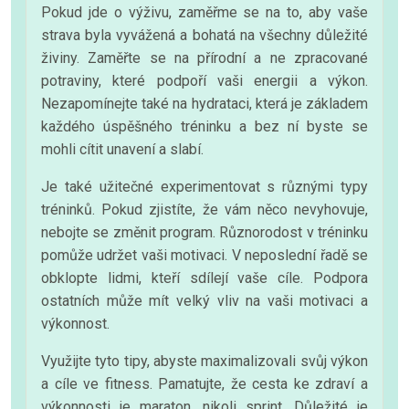
Pokud jde o výživu, zaměřme se na to, aby vaše
strava byla vyvážená a bohatá na všechny důležité
živiny. Zaměřte se na přírodní a ne zpracované
potraviny, které podpoří vaši energii a výkon.
Nezapomínejte také na hydrataci, která je základem
každého úspěšného tréninku a bez ní byste se
mohli cítit unavení a slabí.
Je také užitečné experimentovat s různými typy
tréninků. Pokud zjistíte, že vám něco nevyhovuje,
nebojte se změnit program. Různorodost v tréninku
pomůže udržet vaši motivaci. V neposlední řadě se
obklopte lidmi, kteří sdílejí vaše cíle. Podpora
ostatních může mít velký vliv na vaši motivaci a
výkonnost.
Využijte tyto tipy, abyste maximalizovali svůj výkon
a cíle ve fitness. Pamatujte, že cesta ke zdraví a
výkonnosti je maraton, nikoli sprint. Důležité je