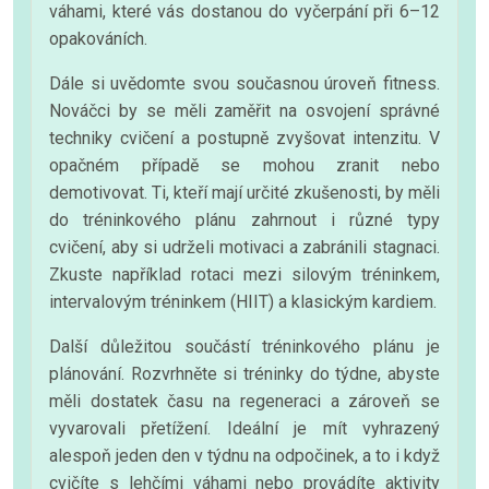
váhami, které vás dostanou do vyčerpání při 6–12
opakováních.
Dále si uvědomte svou současnou úroveň fitness.
Nováčci by se měli zaměřit na osvojení správné
techniky cvičení a postupně zvyšovat intenzitu. V
opačném případě se mohou zranit nebo
demotivovat. Ti, kteří mají určité zkušenosti, by měli
do tréninkového plánu zahrnout i různé typy
cvičení, aby si udrželi motivaci a zabránili stagnaci.
Zkuste například rotaci mezi silovým tréninkem,
intervalovým tréninkem (HIIT) a klasickým kardiem.
Další důležitou součástí tréninkového plánu je
plánování. Rozvrhněte si tréninky do týdne, abyste
měli dostatek času na regeneraci a zároveň se
vyvarovali přetížení. Ideální je mít vyhrazený
alespoň jeden den v týdnu na odpočinek, a to i když
cvičíte s lehčími váhami nebo provádíte aktivity