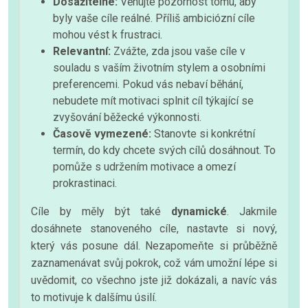
Dosažitelné:
Věnujte pozornost tomu, aby
byly vaše cíle reálné. Příliš ambiciózní cíle
mohou vést k frustraci.
Relevantní:
Zvážte, zda jsou vaše cíle v
souladu s vaším životním stylem a osobními
preferencemi. Pokud vás nebaví běhání,
nebudete mít motivaci splnit cíl týkající se
zvyšování běžecké výkonnosti.
Časově vymezené:
Stanovte si konkrétní
termín, do kdy chcete svých cílů dosáhnout. To
pomůže s udržením motivace a omezí
prokrastinaci.
Cíle by měly být také
dynamické
. Jakmile
dosáhnete stanoveného cíle, nastavte si nový,
který vás posune dál. Nezapomeňte si průběžně
zaznamenávat svůj pokrok, což vám umožní lépe si
uvědomit, co všechno jste již dokázali, a navíc vás
to motivuje k dalšímu úsilí.