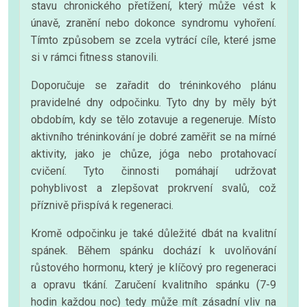
stavu chronického přetížení, který může vést k
únavě, zranění nebo dokonce syndromu vyhoření.
Tímto způsobem se zcela vytrácí cíle, které jsme
si v rámci fitness stanovili.
Doporučuje se zařadit do tréninkového plánu
pravidelné dny odpočinku. Tyto dny by měly být
obdobím, kdy se tělo zotavuje a regeneruje. Místo
aktivního tréninkování je dobré zaměřit se na mírné
aktivity, jako je chůze, jóga nebo protahovací
cvičení. Tyto činnosti pomáhají udržovat
pohyblivost a zlepšovat prokrvení svalů, což
příznivě přispívá k regeneraci.
Kromě odpočinku je také důležité dbát na kvalitní
spánek. Během spánku dochází k uvolňování
růstového hormonu, který je klíčový pro regeneraci
a opravu tkání. Zaručení kvalitního spánku (7-9
hodin každou noc) tedy může mít zásadní vliv na