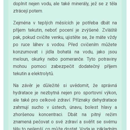
doplnit nejen vodu, ale také minerály, jež se z těla
ztrácejí potem.
Zejména v teplých měsících je potřeba dbát na
příjem tekutin, neboť pocení je zvýšené. Zvláště
pak, pokud cvičíte venku, ujistěte se, že máte vždy
po ruce láhev s vodou. Před cvičením můžete
konzumovat i jídla bohatá na vodu, jako jsou
meloun, okurky nebo pomeranče. Tyto potraviny
mohou pomoci zabezpečit dodatečný příjem
tekutin a elektrolytů.
Na závěr je důležité si uvědomit, že správná
hydratace je nezbytná nejen pro sportovní výkon,
ale také pro celkové zdraví. Příznaky dehydratace
zahrnují sucho v ústech, únavu, bolest hlavy a
zhoršenou koncentraci. Dbát na pitný režim
znamená pečovat o své zdraví a svěřit se svému
tělu to nejlepší, co může dostat. Voda je základním