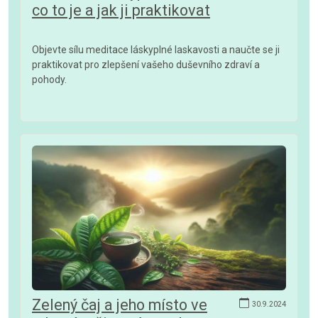
co to je a jak ji praktikovat
Objevte sílu meditace láskyplné laskavosti a naučte se ji
praktikovat pro zlepšení vašeho duševního zdraví a
pohody.
Zelený čaj a jeho místo ve
30.9.2024