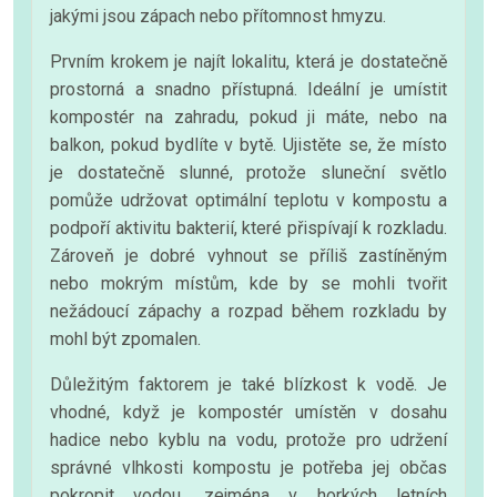
jakými jsou zápach nebo přítomnost hmyzu.
Prvním krokem je najít lokalitu, která je dostatečně
prostorná a snadno přístupná. Ideální je umístit
kompostér na zahradu, pokud ji máte, nebo na
balkon, pokud bydlíte v bytě. Ujistěte se, že místo
je dostatečně slunné, protože sluneční světlo
pomůže udržovat optimální teplotu v kompostu a
podpoří aktivitu bakterií, které přispívají k rozkladu.
Zároveň je dobré vyhnout se příliš zastíněným
nebo mokrým místům, kde by se mohli tvořit
nežádoucí zápachy a rozpad během rozkladu by
mohl být zpomalen.
Důležitým faktorem je také blízkost k vodě. Je
vhodné, když je kompostér umístěn v dosahu
hadice nebo kyblu na vodu, protože pro udržení
správné vlhkosti kompostu je potřeba jej občas
pokropit vodou, zejména v horkých letních