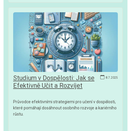
Studium v Dospělosti: Jak se
8.7.2025
Efektivně Učit a Rozvíjet
Průvodce efektivními strategiemi pro učení v dospělosti,
které pomáhají dosáhnout osobního rozvoje a kariérního
růstu.