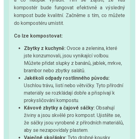
kompostér bude fungovat efektivně a výsledný
kompost bude kvalitní. Začněme s tím, co můžete
do kompostéru umístit.
Co lze kompostovat:
Zbytky z kuchyně:
Ovoce a zelenina, které
jste konzumovali, jsou vynikající volbou.
Můžete přidat slupky z banánů, jablek, mrkve,
brambor nebo zbytky salátů.
Jakékoli odpady rostlinného původu:
Uschlou trávu, listí nebo větvičky. Tyto přírodní
materiály se rozkládají dobře a přispívají k
prokysličování kompostu.
Kávové zbytky a čajové sáčky:
Obsahují
živiny a jsou skvělé pro kompost. Ujistěte se,
že sáčky jsou vyrobené z přírodních materiálů,
aby se nezapovídaly plastem.
Vaječné skořápky:
Tyto drobné kousky