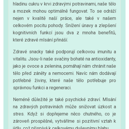
hladinu cukru v krvi zdravými potravinami, naše tělo
a mozek mohou optimálně fungovat. To se odráží
nejen v kvalitě naší práce, ale také v našem
celkovém pocitu pohody. Snížení únavy a zlepšení
kognitivních funkcí jsou dva z mnoha benefitů,
které zdravé mlsání přináší.
Zdravé snacky také podporují celkovou imunitu a
vitalitu. Jsou-li naše svačiny bohaté na antioxidanty,
jako je ovoce a zelenina, pomáhají nám chránit naše
tělo před záněty a nemocemi. Navíc nám dodávají
potřebné živiny, které naše tělo potřebuje pro
správnou funkci a regeneraci.
Neméně důležité je také psychické zdraví. Mlsání
na zdravých potravinách může snižovat úzkost a
stres. Když si dopřejeme něco chutného, co je
zároveň prospěšné, vytváříme si pozitivní vztah k
jídlu, což přispívá k celkovému duševnímu blahu.