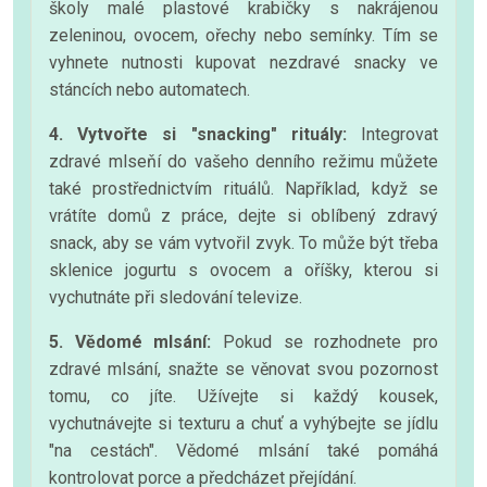
školy malé plastové krabičky s nakrájenou
zeleninou, ovocem, ořechy nebo semínky. Tím se
vyhnete nutnosti kupovat nezdravé snacky ve
stáncích nebo automatech.
4. Vytvořte si "snacking" rituály:
Integrovat
zdravé mlseňí do vašeho denního režimu můžete
také prostřednictvím rituálů. Například, když se
vrátíte domů z práce, dejte si oblíbený zdravý
snack, aby se vám vytvořil zvyk. To může být třeba
sklenice jogurtu s ovocem a oříšky, kterou si
vychutnáte při sledování televize.
5. Vědomé mlsání:
Pokud se rozhodnete pro
zdravé mlsání, snažte se věnovat svou pozornost
tomu, co jíte. Užívejte si každý kousek,
vychutnávejte si texturu a chuť a vyhýbejte se jídlu
"na cestách". Vědomé mlsání také pomáhá
kontrolovat porce a předcházet přejídání.