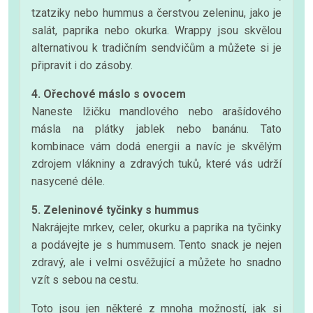
tzatziky nebo hummus a čerstvou zeleninu, jako je
salát, paprika nebo okurka. Wrappy jsou skvělou
alternativou k tradičním sendvičům a můžete si je
připravit i do zásoby.
4. Ořechové máslo s ovocem
Naneste lžičku mandlového nebo arašídového
másla na plátky jablek nebo banánu. Tato
kombinace vám dodá energii a navíc je skvělým
zdrojem vlákniny a zdravých tuků, které vás udrží
nasycené déle.
5. Zeleninové tyčinky s hummus
Nakrájejte mrkev, celer, okurku a paprika na tyčinky
a podávejte je s hummusem. Tento snack je nejen
zdravý, ale i velmi osvěžující a můžete ho snadno
vzít s sebou na cestu.
Toto jsou jen některé z mnoha možností, jak si