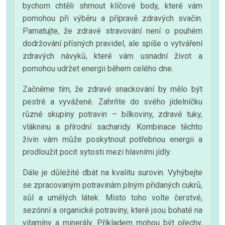
bychom chtěli shrnout klíčové body, které vám
pomohou při výběru a přípravě zdravých svačin.
Pamatujte, že zdravé stravování není o pouhém
dodržování přísných pravidel, ale spíše o vytváření
zdravých návyků, které vám usnadní život a
pomohou udržet energii během celého dne.
Začněme tím, že zdravé snackování by mělo být
pestré a vyvážené. Zahrňte do svého jídelníčku
různé skupiny potravin – bílkoviny, zdravé tuky,
vlákninu a přírodní sacharidy. Kombinace těchto
živin vám může poskytnout potřebnou energii a
prodloužit pocit sytosti mezi hlavními jídly.
Dále je důležité dbát na kvalitu surovin. Vyhýbejte
se zpracovaným potravinám plným přidaných cukrů,
sůl a umělých látek. Místo toho volte čerstvé,
sezónní a organické potraviny, které jsou bohaté na
vitamíny a minerály. Příkladem mohou být ořechy,