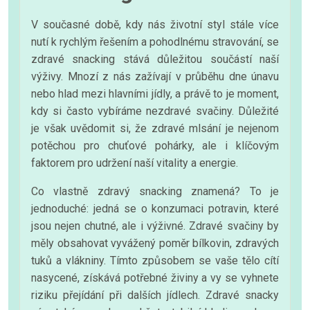
V současné době, kdy nás životní styl stále více
nutí k rychlým řešením a pohodlnému stravování, se
zdravé snacking stává důležitou součástí naší
výživy. Mnozí z nás zažívají v průběhu dne únavu
nebo hlad mezi hlavními jídly, a právě to je moment,
kdy si často vybíráme nezdravé svačiny. Důležité
je však uvědomit si, že zdravé mlsání je nejenom
potěchou pro chuťové pohárky, ale i klíčovým
faktorem pro udržení naší vitality a energie.
Co vlastně zdravý snacking znamená? To je
jednoduché: jedná se o konzumaci potravin, které
jsou nejen chutné, ale i výživné. Zdravé svačiny by
měly obsahovat vyvážený poměr bílkovin, zdravých
tuků a vlákniny. Tímto způsobem se vaše tělo cítí
nasycené, získává potřebné živiny a vy se vyhnete
riziku přejídání při dalších jídlech. Zdravé snacky