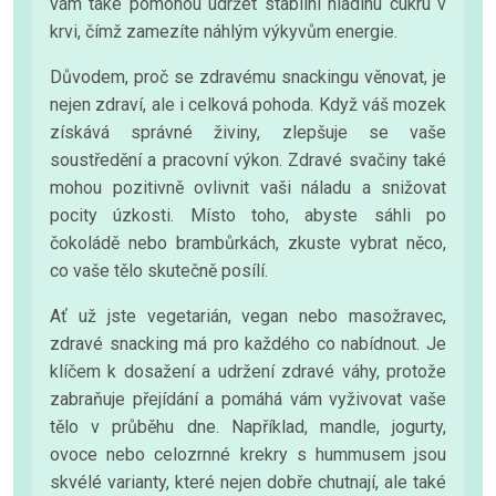
vám také pomohou udržet stabilní hladinu cukru v
krvi, čímž zamezíte náhlým výkyvům energie.
Důvodem, proč se zdravému snackingu věnovat, je
nejen zdraví, ale i celková pohoda. Když váš mozek
získává správné živiny, zlepšuje se vaše
soustředění a pracovní výkon. Zdravé svačiny také
mohou pozitivně ovlivnit vaši náladu a snižovat
pocity úzkosti. Místo toho, abyste sáhli po
čokoládě nebo brambůrkách, zkuste vybrat něco,
co vaše tělo skutečně posílí.
Ať už jste vegetarián, vegan nebo masožravec,
zdravé snacking má pro každého co nabídnout. Je
klíčem k dosažení a udržení zdravé váhy, protože
zabraňuje přejídání a pomáhá vám vyživovat vaše
tělo v průběhu dne. Například, mandle, jogurty,
ovoce nebo celozrnné krekry s hummusem jsou
skvélé varianty, které nejen dobře chutnají, ale také