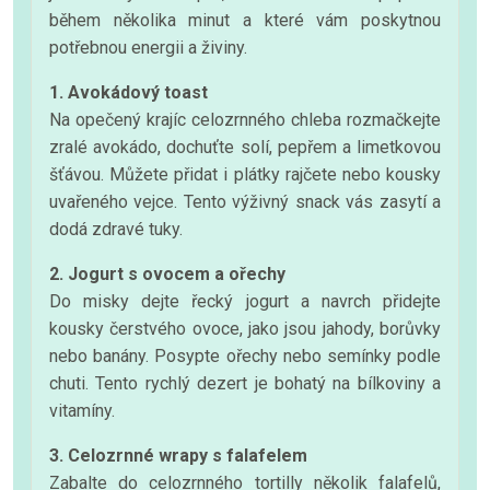
během několika minut a které vám poskytnou
potřebnou energii a živiny.
1. Avokádový toast
Na opečený krajíc celozrnného chleba rozmačkejte
zralé avokádo, dochuťte solí, pepřem a limetkovou
šťávou. Můžete přidat i plátky rajčete nebo kousky
uvařeného vejce. Tento výživný snack vás zasytí a
dodá zdravé tuky.
2. Jogurt s ovocem a ořechy
Do misky dejte řecký jogurt a navrch přidejte
kousky čerstvého ovoce, jako jsou jahody, borůvky
nebo banány. Posypte ořechy nebo semínky podle
chuti. Tento rychlý dezert je bohatý na bílkoviny a
vitamíny.
3. Celozrnné wrapy s falafelem
Zabalte do celozrnného tortilly několik falafelů,