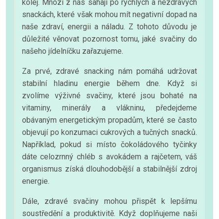
kolej. Mnozí z nás sahají po rychlých a nezdravých
snackách, které však mohou mít negativní dopad na
naše zdraví, energii a náladu. Z tohoto důvodu je
důležité věnovat pozornost tomu, jaké svačiny do
našeho jídelníčku zařazujeme.
Za prvé, zdravé snacking nám pomáhá udržovat
stabilní hladinu energie během dne. Když si
zvolíme výživné svačiny, které jsou bohaté na
vitaminy, minerály a vlákninu, předejdeme
obávaným energetickým propadům, které se často
objevují po konzumaci cukrových a tučných snacků.
Například, pokud si místo čokoládového tyčinky
dáte celozrnný chléb s avokádem a rajčetem, váš
organismus získá dlouhodobější a stabilnější zdroj
energie.
Dále, zdravé svačiny mohou přispět k lepšímu
soustředění a produktivitě. Když doplňujeme naši