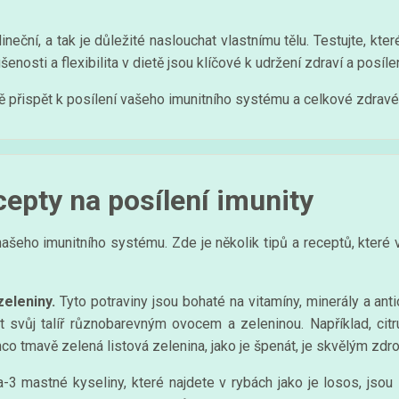
neční, a tak je důležité naslouchat vlastnímu tělu. Testujte, kte
osti a flexibilita v dietě jsou klíčové k udržení zdraví a posílen
přispět k posílení vašeho imunitního systému a celkové zdravé
cepty na posílení imunity
í našeho imunitního systému. Zde je několik tipů a receptů, kt
zeleniny.
Tyto potraviny jsou bohaté na vitamíny, minerály a anti
it svůj talíř různobarevným ovocem a zeleninou. Například, ci
co tmavě zelená listová zelenina, jako je špenát, je skvělým zdr
 mastné kyseliny, které najdete v rybách jako je losos, jsou 