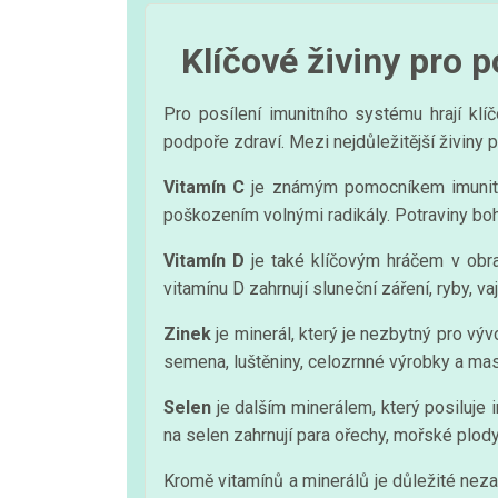
Klíčové živiny pro
Pro posílení imunitního systému hrají klíč
podpoře zdraví. Mezi nejdůležitější živiny p
Vitamín C
je známým pomocníkem imunitníh
poškozením volnými radikály. Potraviny bohat
Vitamín D
je také klíčovým hráčem v obran
vitamínu D zahrnují sluneční záření, ryby, va
Zinek
je minerál, který je nezbytný pro vývo
semena, luštěniny, celozrnné výrobky a ma
Selen
je dalším minerálem, který posiluje
na selen zahrnují para ořechy, mořské plod
Kromě vitamínů a minerálů je důležité ne