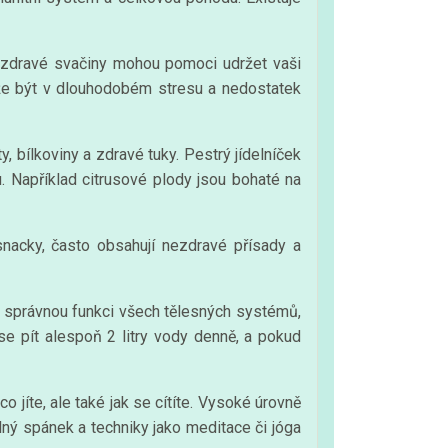
 o zdravé svačiny mohou pomoci udržet vaši
ůže být v dlouhodobém stresu a nedostatek
, bílkoviny a zdravé tuky. Pestrý jídelníček
. Například citrusové plody jsou bohaté na
nacky, často obsahují nezdravé přísady a
o správnou funkci všech tělesných systémů,
e pít alespoň 2 litry vody denně, a pokud
o jíte, ale také jak se cítíte. Vysoké úrovně
lný spánek a techniky jako meditace či jóga