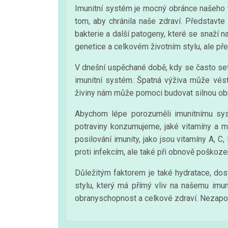
Imunitní systém je mocný obránce našeho t
tom, aby chránila naše zdraví. Představte 
bakterie a další patogeny, které se snaží 
genetice a celkovém životním stylu, ale pře
V dnešní uspěchané době, kdy se často setk
imunitní systém. Špatná výživa může vést
živiny nám může pomoci budovat silnou obr
Abychom lépe porozuměli imunitnímu sys
potraviny konzumujeme, jaké vitamíny a mine
posilování imunity, jako jsou vitamíny A, C
proti infekcím, ale také při obnově poškoz
Důležitým faktorem je také hydratace, dos
stylu, který má přímý vliv na našemu imu
obranyschopnost a celkové zdraví. Nezapomíne