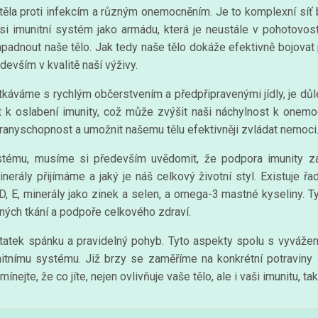
ěla proti infekcím a různým onemocněním. Je to komplexní síť bu
si imunitní systém jako armádu, která je neustále v pohotovosti
napadnout naše tělo. Jak tedy naše tělo dokáže efektivně bojova
devším v kvalitě naší výživy.
áváme s rychlým občerstvením a předpřipravenými jídly, je důlež
 k oslabení imunity, což může zvýšit naši náchylnost k onem
anyschopnost a umožnit našemu tělu efektivněji zvládat nemoci
tému, musíme si především uvědomit, že podpora imunity za
rály přijímáme a jaký je náš celkový životní styl. Existuje řada
, D, E, minerály jako zinek a selen, a omega-3 mastné kyseliny. T
ených tkání a podpoře celkového zdraví.
tatek spánku a pravidelný pohyb. Tyto aspekty spolu s vyvážen
nitnímu systému. Již brzy se zaměříme na konkrétní potraviny 
jte, že co jíte, nejen ovlivňuje vaše tělo, ale i vaši imunitu, tak