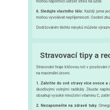
mohou napomoci udržet stres na uzdě.
6. Sledujte vlastního tělo:
Každý jsme jedi
mohou vyvolávat nepříjemnosti. Osobní zkušen
Dodržováním těchto návyků můžete výrazně 
Stravovací tipy a re
Stravování hraje klíčovou roli v posilován
na maximální úrovni.
1. Zahrňte do své stravy více ovoce a 
škodlivými volnými radikály. Zkuste napln
obsahují vysoké množství vitaminu C, zatím
2. Nezapomeňte na zdravé tuky.
Omega-3