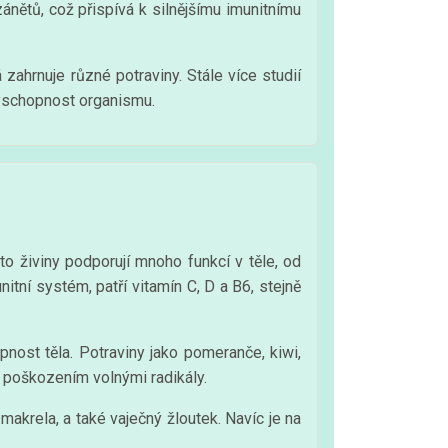
 zánětů, což přispívá k silnějšímu imunitnímu
zahrnuje různé potraviny. Stále více studií
nyschopnost organismu.
to živiny podporují mnoho funkcí v těle, od
tní systém, patří vitamín C, D a B6, stejně
nost těla. Potraviny jako pomeranče, kiwi,
d poškozením volnými radikály.
 makrela, a také vaječný žloutek. Navíc je na