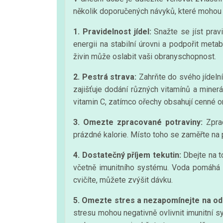
několik doporučených návyků, které mohou při
1. Pravidelnost jídel:
Snažte se jíst prav
energii na stabilní úrovni a podpořit me
živin může oslabit vaši obranyschopnost.
2. Pestrá strava:
Zahrňte do svého jídelníč
zajišťuje dodání různých vitamínů a miner
vitamin C, zatímco ořechy obsahují cenné 
3. Omezte zpracované potraviny:
Zprac
prázdné kalorie. Místo toho se zaměřte na pří
4. Dostatečný příjem tekutin:
Dbejte na t
včetně imunitního systému. Voda pomáhá t
cvičíte, můžete zvýšit dávku.
5. Omezte stres a nezapomínejte na od
stresu mohou negativně ovlivnit imunitní s