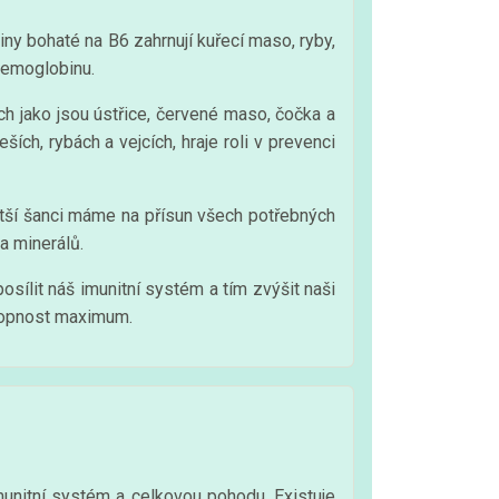
ny bohaté na B6 zahrnují kuřecí maso, ryby,
 hemoglobinu.
ch jako jsou ústřice, červené maso, čočka a
ch, rybách a vejcích, hraje roli v prevenci
ětší šanci máme na přísun všech potřebných
a minerálů.
sílit náš imunitní systém a tím zvýšit naši
hopnost maximum.
munitní systém a celkovou pohodu. Existuje