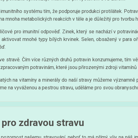
nitního systému tím, že podporuje produkci protilátek. Potravi
 na mnoha metabolických reakcích v těle a je důležitý pro tvorbu
líčové pro imunitní odpověď. Zinek, který se nachází v potraviná
ktivovat mnohé typy bílých krvinek. Selen, obsažený v para ořeší
ěď.
ve stravě. Čím více různých druhů potravin konzumujeme, tím v
ezpracovaným potravinám, které jsou přirozenými zdroji vitamínů 
hatých na vitamíny a minerály do naší stravy můžeme významně po
íme na vyváženou a pestrou stravu, uděláme pro svou obranysc
pro zdravou stravu
í pozornost našemu stravování, neboť to má přímý vliv na náš i