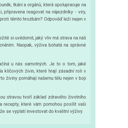
něk, tkání a orgánů, která spolupracuje na
, připravena reagovat na nájezdníky - viry,
t proti těmto hrozbám? Odpověď leží nejen v
ité si uvědomit, jaký vliv má strava na náš
ocněním. Naopak, výživa bohatá na správné
.
číná u nás samotných. Je to o tom, jaké
 klíčových živin, které hrají zásadní roli v
yto živiny pomáhají našemu tělu nejen v boji
ou stravou tvoří základ zdravého životního
a recepty, které vám pomohou posílit vaši
že se vyplatí investovat do kvalitní výživy.