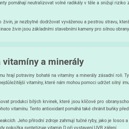
nty pomáhají neutralizovat volné radikály v těle a snižují riziko
ivin, je nezbytné dodržovat vyváženou a pestrou stravu, která 
binace živin jsou základními stavebními kameny pro silnou obra
 vitamíny a minerály
u hrají potraviny bohaté na vitamíny a minerály zásadní roli. Ty
jdůležitější vitamíny, které nám mohou pomoci udržet silný imuni
at produkci bílých krvinek, které jsou klíčové pro obranyschop
 tohoto vitamínu. Tento antioxidant pomáhá také chránit buňky pře
reakcích. Jeho přírodní zdroje zahrnují tučné ryby, jako je losos a
dy pokožka syntetizuje vitamin D při vystavení UVB záření.