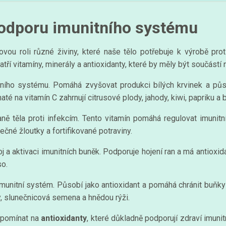
 podporu imunitního systému
ovou roli různé živiny, které naše tělo potřebuje k výrobě prot
atří vitamíny, minerály a antioxidanty, které by měly být součást
o systému. Pomáhá zvyšovat produkci bílých krvinek a působí
é na vitamín C zahrnují citrusové plody, jahody, kiwi, papriku a b
ě těla proti infekcím. Tento vitamín pomáhá regulovat imunitní
ječné žloutky a fortifikované potraviny.
j a aktivaci imunitních buněk. Podporuje hojení ran a má antioxida
so.
 imunitní systém. Působí jako antioxidant a pomáhá chránit buňk
y, slunečnicová semena a hnědou rýži.
zapomínat na
antioxidanty
, které důkladně podporují zdraví imuni