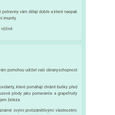
ré potraviny vám dělají dobře a které naopak
í imunity.
 výživě.
eré vám pomohou udržet vaši obranyschopnost
oxidanty, které pomáhají chránit buňky před
trusové plody jako pomeranče a grapefruity
ojem železa.
známé svými protizánětlivými vlastnostmi.