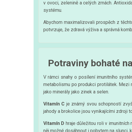
v ovoci, zelenině a celých zrnách. Antioxida
systému.
Abychom maximalizovali prospěch z těchto ž
potvrzuje, že zdravá výživa a správná kom
Potraviny bohaté na
V rámci snahy o posílení imunitního systém
metabolismu po produkci protilátek. Mezi ne
jako minerály jako zinek a selen.
Vitamín C
je známý svou schopností zvyšov
jahody a brokolice jsou vynikajícími zdroji
Vitamín D
hraje důležitou roli v imunitních 
něj možné dosáhnout i pobytem na slunci, k