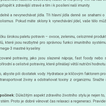
spět k zdravější stravě a tím i k posílení naší imunity.
idelně a nevynechávat jídla. Tři hlavní jídla denně se snahami
tabolismus. Pokud máte sklony k vynechávání jídel, vaše tělo m
ku širokou paletu potravin – ovoce, zeleninu, celozrnné produkty
álů, které jsou nezbytné pro správnou funkci imunitního systému
omega-3 mastné kyseliny.
ované potraviny, jako jsou slazené nápoje, fast foody nebo s
rodní a celistvé potraviny, které přinášejí větší nutriční hodnotu.
o, abyste pili dostatek vody. Hydratace je klíčovým faktorem pr
ransportovat živiny a odstraňovat toxiny z organizmu. Snažte s
počinek:
Důležitým aspekt zdravého životního stylu je nejen to, c
ystém. Proto je dobré věnovat čas relaxaci a regeneraci. Pravide