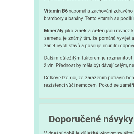
Vitamín B6
napomáhá zachování zdravého imu
brambory a banány. Tento vitamín se podílí
Minerály
jako
zinek
a
selen
jsou rovněž k
semena, je známý tím, že pomáhá vyvíjet a a
zánětlivých stavů a posiluje imunitní odpov
Dalším důležitým faktorem je rozmanitost 
živin. Přednost by měla být dávají celým, n
Celkově lze říci, že zařazením potravin bo
rezistenci vůči nemocem. Pokud se zaměř
Doporučené návyky 
V dnešní době je důležité věnovat zvláštn