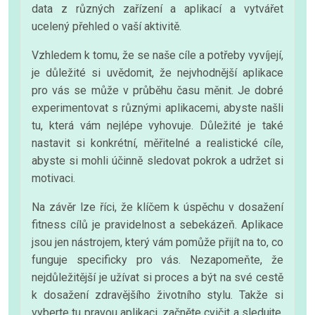
data z různých zařízení a aplikací a vytvářet
ucelený přehled o vaší aktivitě.
Vzhledem k tomu, že se naše cíle a potřeby vyvíjejí,
je důležité si uvědomit, že nejvhodnější aplikace
pro vás se může v průběhu času měnit. Je dobré
experimentovat s různými aplikacemi, abyste našli
tu, která vám nejlépe vyhovuje. Důležité je také
nastavit si konkrétní, měřitelné a realistické cíle,
abyste si mohli účinně sledovat pokrok a udržet si
motivaci.
Na závěr lze říci, že klíčem k úspěchu v dosažení
fitness cílů je pravidelnost a sebekázeň. Aplikace
jsou jen nástrojem, který vám pomůže přijít na to, co
funguje specificky pro vás. Nezapomeňte, že
nejdůležitější je užívat si proces a být na své cestě
k dosažení zdravějšího životního stylu. Takže si
vyberte tu pravou aplikaci, začněte cvičit a sledujte,