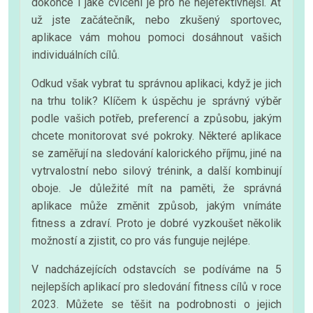
dokonce i jaké cvičení je pro ně nejefektivnější. Ať
už jste začátečník, nebo zkušený sportovec,
aplikace vám mohou pomoci dosáhnout vašich
individuálních cílů.
Odkud však vybrat tu správnou aplikaci, když je jich
na trhu tolik? Klíčem k úspěchu je správný výběr
podle vašich potřeb, preferencí a způsobu, jakým
chcete monitorovat své pokroky. Některé aplikace
se zaměřují na sledování kalorického příjmu, jiné na
vytrvalostní nebo silový trénink, a další kombinují
oboje. Je důležité mít na paměti, že správná
aplikace může změnit způsob, jakým vnímáte
fitness a zdraví. Proto je dobré vyzkoušet několik
možností a zjistit, co pro vás funguje nejlépe.
V nadcházejících odstavcích se podíváme na 5
nejlepších aplikací pro sledování fitness cílů v roce
2023. Můžete se těšit na podrobnosti o jejich