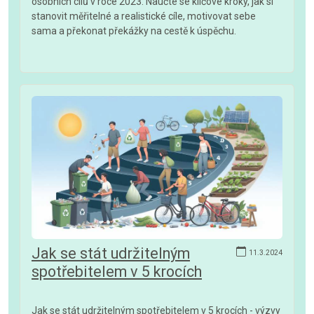
osobních cílů v roce 2023. Naučte se klíčové kroky, jak si
stanovit měřitelné a realistické cíle, motivovat sebe
sama a překonat překážky na cestě k úspěchu.
Jak se stát udržitelným
11.3.2024
spotřebitelem v 5 krocích
Jak se stát udržitelným spotřebitelem v 5 krocích - výzvy