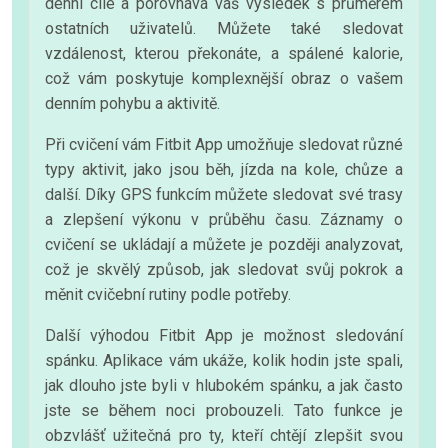
denní cíle a porovnává váš výsledek s průměrem
ostatních uživatelů. Můžete také sledovat
vzdálenost, kterou překonáte, a spálené kalorie,
což vám poskytuje komplexnější obraz o vašem
denním pohybu a aktivitě.
Při cvičení vám Fitbit App umožňuje sledovat různé
typy aktivit, jako jsou běh, jízda na kole, chůze a
další. Díky GPS funkcím můžete sledovat své trasy
a zlepšení výkonu v průběhu času. Záznamy o
cvičení se ukládají a můžete je později analyzovat,
což je skvělý způsob, jak sledovat svůj pokrok a
měnit cvičební rutiny podle potřeby.
Další výhodou Fitbit App je možnost sledování
spánku. Aplikace vám ukáže, kolik hodin jste spali,
jak dlouho jste byli v hlubokém spánku, a jak často
jste se během noci probouzeli. Tato funkce je
obzvlášť užitečná pro ty, kteří chtějí zlepšit svou