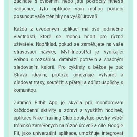
začínáte s cvičením, nebo jste pokročilý fitness
nadšenec, tyto aplikace vám mohou pomoci
posunout vaše tréninky na vyšší úroveň.
Každá z uvedených aplikací má své jedinečné
vlastnosti, které se mohou hodit pro různé
uživatele. Například, pokud se zaměřujete na vaše
stravovací návyky, MyFitnessPal je vynikající
volbou s rozsáhlou databází potravin a snadným
sledováním kalorií. Pro cyklisty a běžce je pak
Strava ideální, protože umožňuje vytvářet a
sledovat trasy, soutěžit s přáteli a sdílet úspěchy s
komunitou.
Zatímco Fitbit App je skvělá pro monitorování
každodenní aktivity a zdraví s využitím hodinek,
aplikace Nike Training Club poskytuje pestrý výběr
tréninků zaměřených na různé úrovně a cíle. Google
Fit, jako univerzální aplikace, umožňuje integrovat