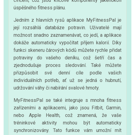
cvičení, což jsou klíčové komponenty jakéhokoli
úspěšného fitness plánu.
Jedním z hlavních rysů aplikace MyFitnessPal je
její rozsáhlá databáze potravin. Uživatelé mají
možnost snadno zaznamenávat, co jedí, a aplikace
dokáže automaticky vypočítat příjem kalorií. Díky
funkci skeneru čárových kódů můžete rychle přidat
potraviny do vašeho deníku, což šetří čas a
zjednodušuje proces sledování. Také můžete
přizpůsobit své denní cíle podle vašich
individuálních potřeb, ať už se jedná o hubnutí,
udržování váhy či nabírání svalové hmoty.
MyFitnessPal se také integruje s mnoha fitness
zařízeními a aplikacemi, jako jsou Fitbit, Garmin,
nebo Apple Health, což znamená, že vaše
tréninkové aktivity mohou být automaticky
synchronizovány. Tato funkce vám umožní mít