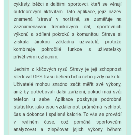
cyklisty, běžci a dalšími sportovci, kteří se věnují
outdoorovým aktivitám. Tato aplikace, jejíž název
znamená "strava" v norštině, se zaměřuje na
zaznamenávání tréninkových dat, sportovních
výkonů a sdílení pokroků s komunitou. Strava si
získala širokou základnu uživatelů, protože
kombinuje pokročilé funkce s uživatelsky
přívětivým rozhraním.
Jedním z klíčových rysů Stravy je její schopnost
sledovat GPS trasu během běhu nebo jízdy na kole.
Uživatelé mohou snadno začít měřit své výkony,
aniž by potřebovali další zařízení, pokud mají svůj
telefon u sebe. Aplikace poskytuje podrobné
statistiky, jako jsou vzdálenost, průměrná rychlost,
čas a dokonce i spálené kalorie. To vše se provádí
v reálném čase, což pomáhá sportovcům
analyzovat a zlepšovat jejich výkony během