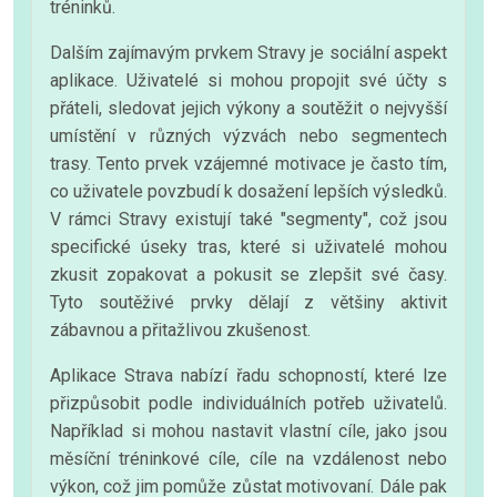
tréninků.
Dalším zajímavým prvkem Stravy je sociální aspekt
aplikace. Uživatelé si mohou propojit své účty s
přáteli, sledovat jejich výkony a soutěžit o nejvyšší
umístění v různých výzvách nebo segmentech
trasy. Tento prvek vzájemné motivace je často tím,
co uživatele povzbudí k dosažení lepších výsledků.
V rámci Stravy existují také "segmenty", což jsou
specifické úseky tras, které si uživatelé mohou
zkusit zopakovat a pokusit se zlepšit své časy.
Tyto soutěživé prvky dělají z většiny aktivit
zábavnou a přitažlivou zkušenost.
Aplikace Strava nabízí řadu schopností, které lze
přizpůsobit podle individuálních potřeb uživatelů.
Například si mohou nastavit vlastní cíle, jako jsou
měsíční tréninkové cíle, cíle na vzdálenost nebo
výkon, což jim pomůže zůstat motivovaní. Dále pak