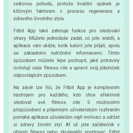
celkovou pohodu, protože kvalitní spánek je
klíčovým faktorem v procesu regenerace a
zdravého životního stylu.
Fitbit App také zahrnuje funkce pro sledování
stravy. Můžete jednoduše zadat, co jste snědli, a
aplikace vám ukáže, kolik kalorií jste přijali, spolu
se základními nutričními informacemi. Tímto
způsobem můžete lépe pochopit, jaké potraviny
ovlivňují vaše fitness cíle a upravit svůj jídelníček
odpovídajícím způsobem.
Na závěr lze říci, že Fitbit App je komplexním
nástrojem pro každého, kdo chce efektivně
sledovat své fitness cíle. S možnostmi
přizpůsobení a příjemným uživatelským rozhraním
pomáhá aplikace uživatelům najít motivaci a udržet
si zdravý životní styl. Ať už jste začátečník v
oblasti fitness nebo zkušenější sportovec, Fitbit