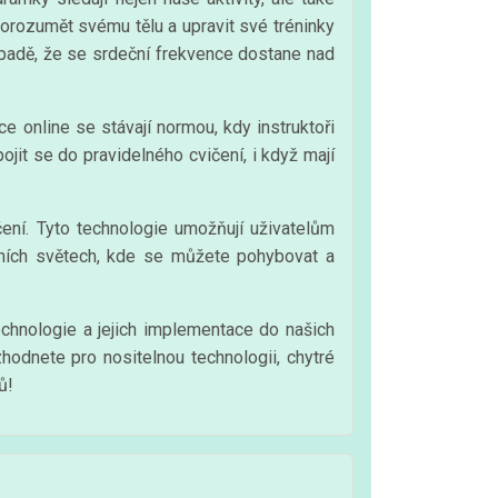
orozumět svému tělu a upravit své tréninky
řípadě, že se srdeční frekvence dostane nad
kce online se stávají normou, kdy instruktoři
ojit se do pravidelného cvičení, i když mají
ičení. Tyto technologie umožňují uživatelům
tuálních světech, kde se můžete pohybovat a
technologie a jejich implementace do našich
hodnete pro nositelnou technologii, chytré
ů!