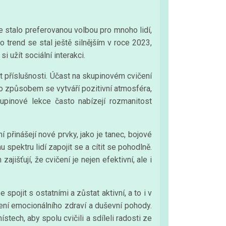
e stalo preferovanou volbou pro mnoho lidí,
to trend se stal ještě silnějším v roce 2023,
i užít sociální interakci.
it příslušnosti. Účast na skupinovém cvičení
mto způsobem se vytváří pozitivní atmosféra,
pinové lekce často nabízejí rozmanitost
 přinášejí nové prvky, jako je tanec, bojové
spektru lidí zapojit se a cítit se pohodlně.
jišťují, že cvičení je nejen efektivní, ale i
spojit s ostatními a zůstat aktivní, a to i v
lení emocionálního zdraví a duševní pohody.
stech, aby spolu cvičili a sdíleli radosti ze