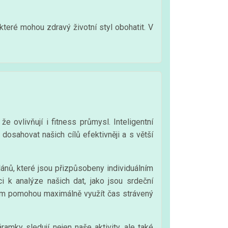
které mohou zdravý životní styl obohatit. V
e ovlivňují i fitness průmysl. Inteligentní
dosahovat našich cílů efektivněji a s větší
lánů, které jsou přizpůsobeny individuálním
i k analýze našich dat, jako jsou srdeční
 nám pomohou maximálně využít čas strávený
ramky sledují nejen naše aktivity, ale také