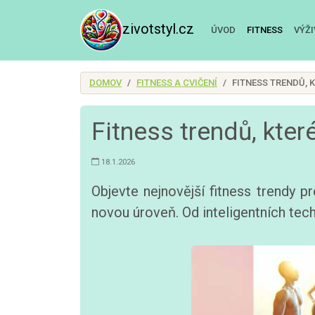
zivotstyl.cz
ÚVOD
FITNESS
VÝŽ
DOMOV
FITNESS A CVIČENÍ
FITNESS TRENDŮ, 
Fitness trendů, kte
18.1.2026
Objevte nejnovější fitness trendy 
novou úroveň. Od inteligentních tec