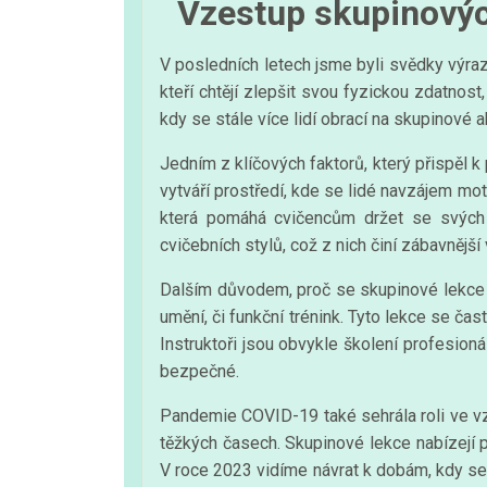
Vzestup skupinovýc
V posledních letech jsme byli svědky výraz
kteří chtějí zlepšit svou fyzickou zdatnost,
kdy se stále více lidí obrací na skupinové a
Jedním z klíčových faktorů, který přispěl k
vytváří prostředí, kde se lidé navzájem mot
která pomáhá cvičencům držet se svých 
cvičebních stylů, což z nich činí zábavnější
Dalším důvodem, proč se skupinové lekce stá
umění, či funkční trénink. Tyto lekce se ča
Instruktoři jsou obvykle školení profesionál
bezpečné.
Pandemie COVID-19 také sehrála roli ve vzest
těžkých časech. Skupinové lekce nabízejí p
V roce 2023 vidíme návrat k dobám, kdy se li