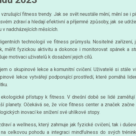
 vzrušující fitness trendy. Jak se svět neustále mění, mění se i p
 svém zdraví a hledají efektivní a příjemné způsoby, jak se udr
u v nadcházejících měsících.
entních technologií ve fitness průmyslu. Nositelné zařízení, j
ok, měřit fyzickou aktivitu a dokonce i monitorovat spánek a s
je motivaci uživatelů k dosažení jejich cílů.
m o skupinové lekce a komunitní cvičení. Uživatelé si stále víc
upinové lekce vytvářejí podporující prostředí, které pomáhá l
tku.
kologické přístupy k fitness. V dnešní době se lidé zaměřují 
aší planety. Očekává se, že více fitness center a značek začne
logických inovací ke snížení své uhlíkové stopy.
draví a wellness, který zahrnuje jak fyzické cvičení, tak i duše
i na celkovou pohodu a integraci mindfulness do svých tréninko