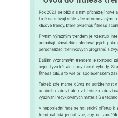
Rok 2023 se blíží a s ním přicházejí nové a
Lidé se stávají stále více informovanými o
klíčové trendy, které ovládnou fitness scén
Prvním výrazným trendem je vzestup intelig
pomáhají uživatelům sledovat jejich pokr
personalizaci tréninkových programů a zvyšu
Dalším významným trendem je rostoucí záje
nejen fyzické, ale i psychické výhody. Sk
fitness cílů, a to vše při společenském záži
Taktéž zde máme důraz na udržitelnost a e
osobního zdraví, ale i z hlediska zdraví n
využívání recyklovaných materiálů a techno
V neposlední řadě se holistický přístup k z
trend nabádá jednotlivce, aby se zaměřil