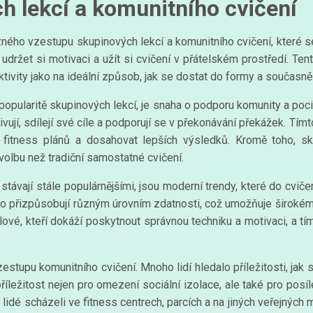
h lekcí a komunitního cvičení
ného vzestupu skupinových lekcí a komunitního cvičení, které s
 udržet si motivaci a užít si cvičení v přátelském prostředí. Ten
ktivity jako na ideální způsob, jak se dostat do formy a současně s
 popularitě skupinových lekcí, je snaha o podporu komunity a poc
ivují, sdílejí své cíle a podporují se v překonávání překážek. Tí
fitness plánů a dosahovat lepších výsledků. Kromě toho, sku
 volbu než tradiční samostatné cvičení.
vají stále populárnějšími, jsou moderní trendy, které do cvičení
sto přizpůsobují různým úrovním zdatnosti, což umožňuje širokému 
ové, kteří dokáží poskytnout správnou techniku a motivaci, a tím za
upu komunitního cvičení. Mnoho lidí hledalo příležitosti, jak se 
říležitost nejen pro omezení sociální izolace, ale také pro posí
dé scházeli ve fitness centrech, parcích a na jiných veřejných mí