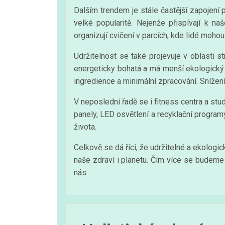
Dalším trendem je stále častější zapojení př
velké popularitě. Nejenže přispívají k n
organizují cvičení v parcích, kde lidé mohou
Udržitelnost se také projevuje v oblasti st
energeticky bohatá a má menší ekologický d
ingredience a minimální zpracování. Snížen
V neposlední řadě se i fitness centra a stud
panely, LED osvětlení a recyklační progra
života.
Celkově se dá říci, že udržitelné a ekolo
naše zdraví i planetu. Čím více se budeme 
nás.