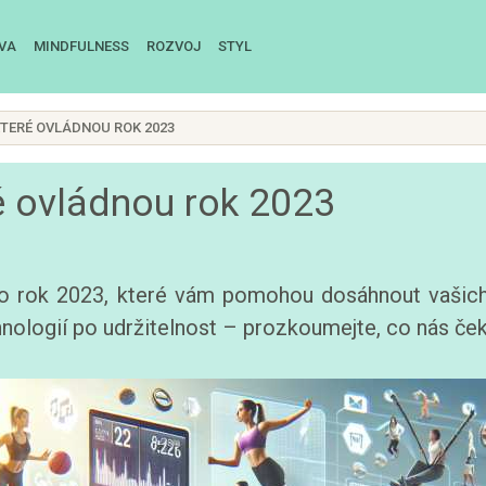
IVA
MINDFULNESS
ROZVOJ
STYL
KTERÉ OVLÁDNOU ROK 2023
ré ovládnou rok 2023
pro rok 2023, které vám pomohou dosáhnout vašich 
hnologií po udržitelnost – prozkoumejte, co nás ček