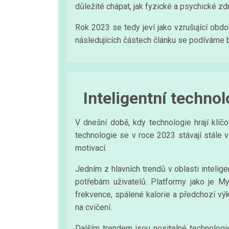
důležité chápat, jak fyzické a psychické zdr
Rok 2023 se tedy jeví jako vzrušující obdo
následujících částech článku se podíváme bl
Inteligentní techno
V dnešní době, kdy technologie hrají klíčo
technologie se v roce 2023 stávají stále ví
motivací.
Jedním z hlavních trendů v oblasti intelig
potřebám uživatelů. Platformy jako je My
frekvence, spálené kalorie a předchozí vý
na cvičení.
Dalším trendem jsou nositelné technologie,