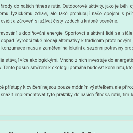
írody do našich fitness rutin. Outdoorové aktivity, jako je běh, cy
ašemu fyzickému zdraví, ale také prohlubují naše spojení s př
 cvičit a zároveň si užívat čistý vzduch a krásné scenérie.
ravování a doplňování energie. Sportovci a aktivní lidé se stále 
opad. Výrobci také hledají alternativy k tradičním proteinovým 
í konzumace masa a zaměření na lokální a sezónní potraviny prosp
ia stávají více ekologickými. Mnoho z nich investuje do energetic
my. Tento posun směrem k ekologii pomáhá budovat komunitu, kter
gické přístupy k cvičení nejsou pouze módním výstřelkem, ale p
snažit implementovat tyto praktiky do našich fitness rutin, tím 