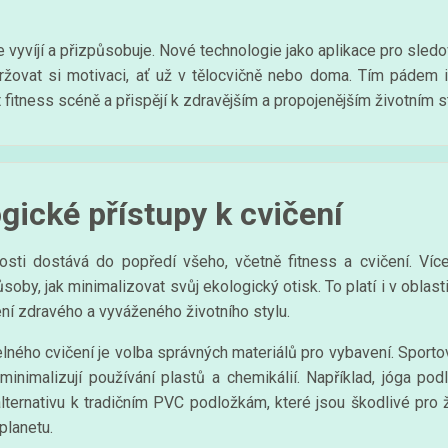
 vyvíjí a přizpůsobuje. Nové technologie jako aplikace pro sled
držovat si motivaci, ať už v tělocvičně nebo doma. Tím pádem
fitness scéně a přispějí k zdravějším a propojenějším životním s
ogické přístupy k cvičení
osti dostává do popředí všeho, včetně fitness a cvičení. Víc
ůsoby, jak minimalizovat svůj ekologický otisk. To platí i v oblast
ení zdravého a vyváženého životního stylu.
ného cvičení je volba správných materiálů pro vybavení. Sporto
 minimalizují používání plastů a chemikálií. Například, jóga p
alternativu k tradičním PVC podložkám, které jsou škodlivé pro 
planetu.