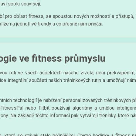
aví spolu souvisejí.
bí pro oblast fitness, se spoustou nových možností a přístupů, 
íže na jednotlivé trendy a co přesně nám přináší.
logie ve fitness průmyslu
vou roli ve všech aspektech našeho života, není překvapením, ž
ce integrální součástí našich tréninkových rutin a umožňují nám 
entních technologií je nabízení personalizovaných tréninkových p
FitnessPal nebo Fitbit používají algoritmy a umělou inteligenc
kony. Na základě těchto informací pak vytvářejí tréninky, které
 které se stávají stále běžnějšími. Chytré hodinky a fitness ná