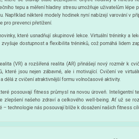
dečního tepu a měření hladiny stresu umožňuje uživatelům lépe p
avu. Například některé modely hodinek nyní nabízejí varování v p
e pro prevenci přetížení.
novinky, které usnadňují skupinové lekce. Virtuální tréninky a le
 zvyšuje dostupnost a flexibilita tréninků, což pomáhá lidem zap
realita (VR) a rozšířená realita (AR) přinášejí nový rozměr k cv
ků, které jsou nejen zábavné, ale i motivující. Cvičení ve vir
 dělá z cvičení atraktivnější formu volnočasové aktivity.
které posouvají fitness průmysl na novou úroveň. Inteligentní 
 ve zlepšení našeho zdraví a celkového well-being. Ať už se roz
sté – technologie nás posouvají blíže k dosažení našich fitness cíl