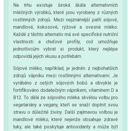
Na trhu existuje široká škála alternativních
mléčných výrobků, které jsou vyrobeny z různých
rostlinných zdrojů. Mezi nejznámější patří sójové,
mandlové, kokosové, rýžové a ovesné mléko.
Každé z těchto alternativ má své specifické nutriční
vlastnosti a chuťové profily, což umožňuje
jednotlivcům vybrat si produkt, který nejlépe
odpovídá jejich vkusu a potřebám.
Sójové mléko, například, je jedním z nejbohatších
zdrojů vápníku mezi rostlinnými alternativami. Je
vyráběno z celých sójových bobů a obvykle je
fortifikováno dodatečným vápníkem, vitamínem D a
B12. To dělá ze sójového mléka skvělou volbu pro
vegetariány a vegany, kteří se snaží doplnit svou
stravu o důležité živiny. Další zajímavou volbou je
mandlové mléko, které nejenže obsahuje zdravé
tuky, ale také poskytuje antioxidanty a může být