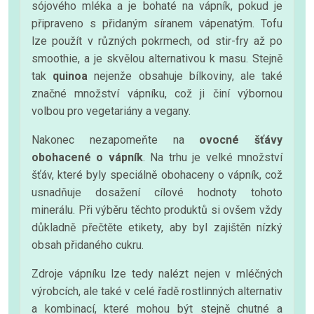
sójového mléka a je bohaté na vápník, pokud je
připraveno s přidaným síranem vápenatým. Tofu
lze použít v různých pokrmech, od stir-fry až po
smoothie, a je skvělou alternativou k masu. Stejně
tak
quinoa
nejenže obsahuje bílkoviny, ale také
značné množství vápníku, což ji činí výbornou
volbou pro vegetariány a vegany.
Nakonec nezapomeňte na
ovocné šťávy
obohacené o vápník
. Na trhu je velké množství
šťáv, které byly speciálně obohaceny o vápník, což
usnadňuje dosažení cílové hodnoty tohoto
minerálu. Při výběru těchto produktů si ovšem vždy
důkladně přečtěte etikety, aby byl zajištěn nízký
obsah přidaného cukru.
Zdroje vápníku lze tedy nalézt nejen v mléčných
výrobcích, ale také v celé řadě rostlinných alternativ
a kombinací, které mohou být stejně chutné a