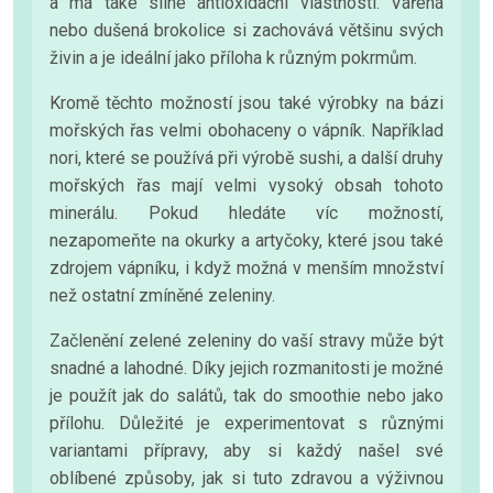
a má také silné antioxidační vlastnosti. Vařená
nebo dušená brokolice si zachovává většinu svých
živin a je ideální jako příloha k různým pokrmům.
Kromě těchto možností jsou také výrobky na bázi
mořských řas velmi obohaceny o vápník. Například
nori, které se používá při výrobě sushi, a další druhy
mořských řas mají velmi vysoký obsah tohoto
minerálu. Pokud hledáte víc možností,
nezapomeňte na okurky a artyčoky, které jsou také
zdrojem vápníku, i když možná v menším množství
než ostatní zmíněné zeleniny.
Začlenění zelené zeleniny do vaší stravy může být
snadné a lahodné. Díky jejich rozmanitosti je možné
je použít jak do salátů, tak do smoothie nebo jako
přílohu. Důležité je experimentovat s různými
variantami přípravy, aby si každý našel své
oblíbené způsoby, jak si tuto zdravou a výživnou