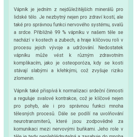
Vápník je jedním z nejdůležitějších minerálů pro
lidské tělo. Je nezbytný nejen pro zdraví kostí, ale
také pro správnou funkci nervového systému, svalů
a srdce. Přibližně 99 % vápníku v našem těle se
nachází v kostech a zubech, a hraje klíčovou roli v
procesu jejich vývoje a udržování. Nedostatek
vápníku může vést k různým zdravotním
komplikacím, jako je osteoporóza, kdy se kosti
stávají slabými a křehkými, což zvyšuje riziko
zlomenin.
Vápník také přispívá k normalizaci srdeční činnosti
a reguluje svalové kontrakce, což je klíčové nejen
pro pohyb, ale i pro správnou funkci mnoha
tělesných procesů. Dále se podílí na uvolňování
neurotransmiterů, které jsou zodpovědné za
komunikaci mezi nervovými buňkami. Jeho role v
těle je tedy nepřehlédnutelná a zasahuje do mnoha