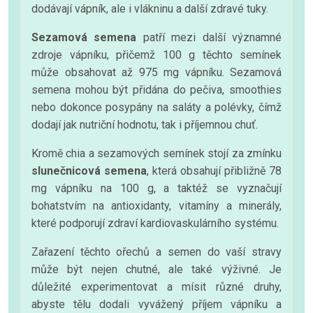
dodávají vápník, ale i vlákninu a další zdravé tuky.
Sezamová semena
patří mezi další významné
zdroje vápníku, přičemž 100 g těchto semínek
může obsahovat až 975 mg vápníku. Sezamová
semena mohou být přidána do pečiva, smoothies
nebo dokonce posypány na saláty a polévky, čímž
dodají jak nutriční hodnotu, tak i příjemnou chuť.
Kromě chia a sezamových semínek stojí za zmínku
slunečnicová semena
, která obsahují přibližně 78
mg vápníku na 100 g, a taktéž se vyznačují
bohatstvím na antioxidanty, vitamíny a minerály,
které podporují zdraví kardiovaskulárního systému.
Zařazení těchto ořechů a semen do vaší stravy
může být nejen chutné, ale také výživné. Je
důležité experimentovat a mísit různé druhy,
abyste tělu dodali vyvážený příjem vápníku a