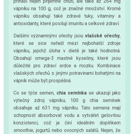
přináší nejen příjemné chuti, ale také až 264 mg
vápníku na 100 g, což je značné množství. Kromě
vápníku obsahují také zdravé tuky, vitaminy a
antioxidanty, které posilují imunitu a celkové zdraví.
Dalšími významnými ořechy jsou
vlašské ořechy
,
které se sice neřadí mezi nejbohatší zdroje
vápníku, jejichž úloha v dietě je také hodnotná.
Obsahují omega-3 mastné kyseliny, které jsou
důležité pro zdraví srdce a mozku. Kombinace
vlašských ořechů s jinými potravinami bohatými na
vápník může být prospěšná.
Co se týče semen,
chia semínka
se ukazují jako
výtečný zdroj vápníku; 100 g chia semínek
obsahuje až 631 mg vápníku. Tato semena mají
schopnost absorbovat vodu a vytvářet gelovitou
konzistenci, což je činí ideálním doplňkem
smoothie, jogurtů nebo ovocných salátů. Nejen, že