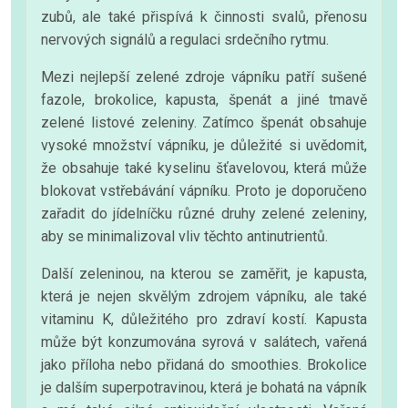
zubů, ale také přispívá k činnosti svalů, přenosu
nervových signálů a regulaci srdečního rytmu.
Mezi nejlepší zelené zdroje vápníku patří sušené
fazole, brokolice, kapusta, špenát a jiné tmavě
zelené listové zeleniny. Zatímco špenát obsahuje
vysoké množství vápníku, je důležité si uvědomit,
že obsahuje také kyselinu šťavelovou, která může
blokovat vstřebávání vápníku. Proto je doporučeno
zařadit do jídelníčku různé druhy zelené zeleniny,
aby se minimalizoval vliv těchto antinutrientů.
Další zeleninou, na kterou se zaměřit, je kapusta,
která je nejen skvělým zdrojem vápníku, ale také
vitaminu K, důležitého pro zdraví kostí. Kapusta
může být konzumována syrová v salátech, vařená
jako příloha nebo přidaná do smoothies. Brokolice
je dalším superpotravinou, která je bohatá na vápník