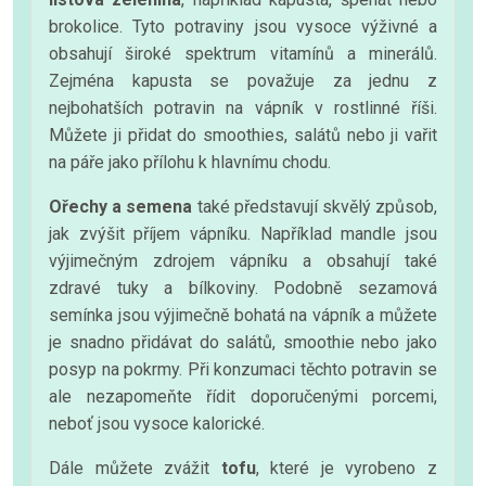
brokolice. Tyto potraviny jsou vysoce výživné a
obsahují široké spektrum vitamínů a minerálů.
Zejména kapusta se považuje za jednu z
nejbohatších potravin na vápník v rostlinné říši.
Můžete ji přidat do smoothies, salátů nebo ji vařit
na páře jako přílohu k hlavnímu chodu.
Ořechy a semena
také představují skvělý způsob,
jak zvýšit příjem vápníku. Například mandle jsou
výjimečným zdrojem vápníku a obsahují také
zdravé tuky a bílkoviny. Podobně sezamová
semínka jsou výjimečně bohatá na vápník a můžete
je snadno přidávat do salátů, smoothie nebo jako
posyp na pokrmy. Při konzumaci těchto potravin se
ale nezapomeňte řídit doporučenými porcemi,
neboť jsou vysoce kalorické.
Dále můžete zvážit
tofu
, které je vyrobeno z