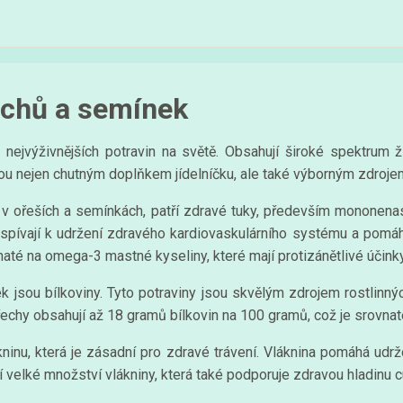
řechů a semínek
ejvýživnějších potravin na světě. Obsahují široké spektrum ži
sou nejen chutným doplňkem jídelníčku, ale také výborným zdroje
e v ořeších a semínkách, patří zdravé tuky, především mononen
ispívají k udržení zdravého kardiovaskulárního systému a pomáh
até na omega-3 mastné kyseliny, které mají protizánětlivé účink
jsou bílkoviny. Tyto potraviny jsou skvělým zdrojem rostlinných
řechy obsahují až 18 gramů bílkovin na 100 gramů, což je srovnat
inu, která je zásadní pro zdravé trávení. Vláknina pomáhá udržov
í velké množství vlákniny, která také podporuje zdravou hladinu cu