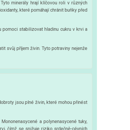
yto minerály hrají klíčovou roli v různých
ioxidanty, které pomáhají chránit buňky před
omoci stabilizovat hladinu cukru v krvi a
t svůj příjem živin. Tyto potraviny nejenže
obroty jsou plné živin, které mohou přinést
. Mononenasycené a polynenasycené tuky,
vi, čímž se snižuje riziko srdečně-cévních