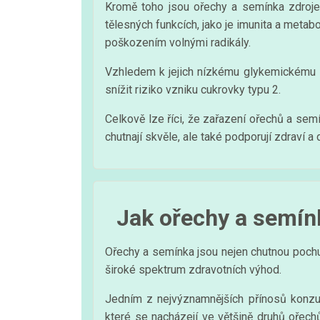
Kromě toho jsou ořechy a semínka zdrojem 
tělesných funkcích, jako je imunita a metab
poškozením volnými radikály.
Vzhledem k jejich nízkému glykemickému i
snížit riziko vzniku cukrovky typu 2.
Celkově lze říci, že zařazení ořechů a sem
chutnají skvěle, ale také podporují zdraví 
Jak ořechy a semínk
Ořechy a semínka jsou nejen chutnou pochuti
široké spektrum zdravotních výhod.
Jedním z nejvýznamnějších přínosů konz
které se nacházejí ve většině druhů ořech