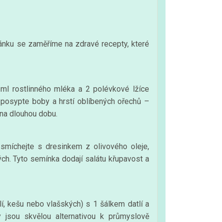
lánku se zaměříme na zdravé recepty, které
ml rostlinného mléka a 2 polévkové lžíce
, posypte boby a hrstí oblíbených ořechů –
 na dlouhou dobu.
 smíchejte s dresinkem z olivového oleje,
ch. Tyto semínka dodají salátu křupavost a
í, kešu nebo vlašských) s 1 šálkem datlí a
ky jsou skvělou alternativou k průmyslově