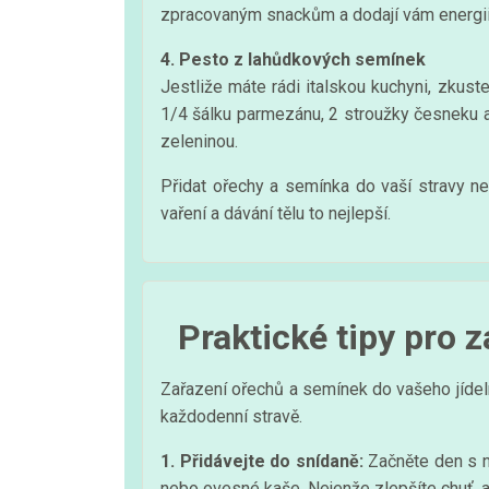
zpracovaným snackům a dodají vám energii
4. Pesto z lahůdkových semínek
Jestliže máte rádi italskou kuchyni, zkus
1/4 šálku parmezánu, 2 stroužky česneku a
zeleninou.
Přidat ořechy a semínka do vaší stravy n
vaření a dávání tělu to nejlepší.
Praktické tipy pro z
Zařazení ořechů a semínek do vašeho jídeln
každodenní stravě.
1. Přidávejte do snídaně:
Začněte den s nu
nebo ovesné kaše. Nejenže zlepšíte chuť, ale 