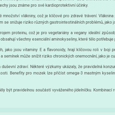
chy jsou známe pro své kardioprotektivní účinky.
množství vlákniny, což je klíčové pro zdravé trávení. Vláknina 
m se snižuje riziko různých gastrointestinálních problémů, jako 
em proteinu, což je pro vegetariány a vegany ideální způsob, ja
bsahují všechny esenciální aminokyseliny, které tělo potřebuje 
, jako jsou vitaminy E a flavonoidy, hrají klíčovou roli v boji 
a semínek může snížit riziko chronických onemocnění, jako je cuk
 na duševní zdraví. Některé výzkumy ukázaly, že pravidelná konz
kosti. Benefity pro mozek lze přičíst omega-3 mastným kyseliná
měly být pravidelnou součástí vyváženého jídelníčku. Kombinací