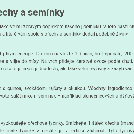
řechy a semínky
také velmi zdravým doplňkem našeho jídelníčku. V této části č
a které vám spolu s ořechy a semínky dodají potřebné živiny.
plným energie. Do mixéru vložte 1 banán, hrst špenátu, 200 
e a vlijte do mísy. Na vrch přidejte čerstvé ovoce podle chuti
 recept je nejen jednoduchý, ale také velmi výživný a zasytí vás
át s quinoa, avokádem, rajčaty a okurkou. Všechny ingredience
osypte salát mixem semínek – například slunečnicových a dýňový
 vyzkoušejte ořechové tyčinky. Smíchejte 1 šálek ořechů (mandl
jte malé tyčinky a nechte je v lednici ztuhnout. Tyto tyčin