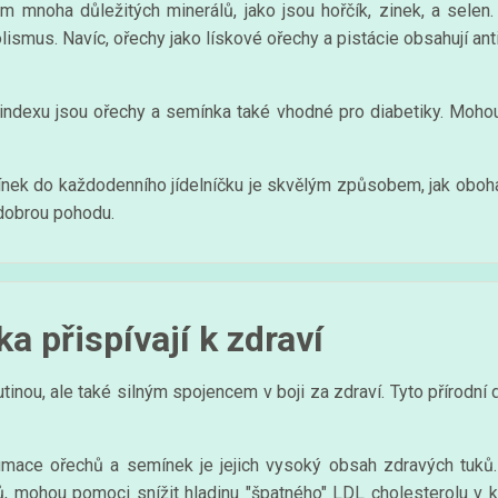
mnoha důležitých minerálů, jako jsou hořčík, zinek, a selen. T
olismus. Navíc, ořechy jako lískové ořechy a pistácie obsahují ant
ndexu jsou ořechy a semínka také vhodné pro diabetiky. Mohou p
ínek do každodenního jídelníčku je skvělým způsobem, jak obohati
a dobrou pohodu.
a přispívají k zdraví
nou, ale také silným spojencem v boji za zdraví. Tyto přírodní d
umace ořechů a semínek je jejich vysoký obsah zdravých tuků
ů, mohou pomoci snížit hladinu "špatného" LDL cholesterolu v kr