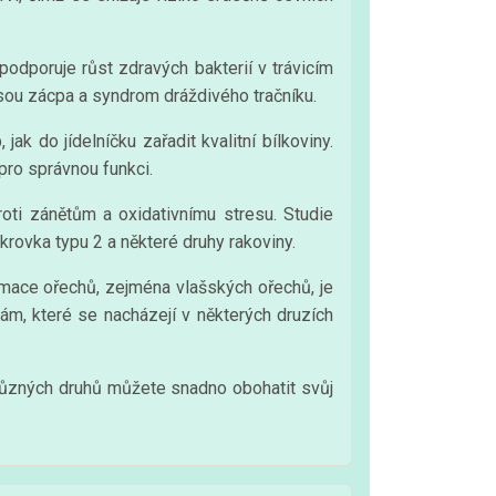
podporuje růst zdravých bakterií v trávicím
jsou zácpa a syndrom dráždivého tračníku.
k do jídelníčku zařadit kvalitní bílkoviny.
pro správnou funkci.
proti zánětům a oxidativnímu stresu. Studie
rovka typu 2 a některé druhy rakoviny.
umace ořechů, zejména vlašských ořechů, je
m, které se nacházejí v některých druzích
 různých druhů můžete snadno obohatit svůj