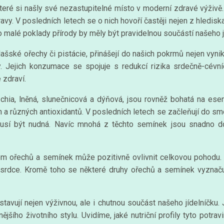
teré si našly své nezastupitelné místo v moderní zdravé výživě. 
avy. V posledních letech se o nich hovoří častěji nejen z hlediska 
to malé poklady přírody by měly být pravidelnou součástí našeho j
ašské ořechy či pistácie, přinášejí do našich pokrmů nejen vynikaj
ály. Jejich konzumace se spojuje s redukcí rizika srdečně-cé
 zdraví.
chia, lněná, slunečnicová a dýňová, jsou rovněž bohatá na ese
a různých antioxidantů. V posledních letech se začleňují do smoo
usí být nudná. Navíc mnohá z těchto semínek jsou snadno do
íjem ořechů a semínek může pozitivně ovlivnit celkovou pohodu.
 srdce. Kromě toho se některé druhy ořechů a semínek vyznaču
tavují nejen výživnou, ale i chutnou součást našeho jídelníčku. 
ějšího životního stylu. Uvidíme, jaké nutriční profily tyto potravi