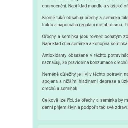
onemocnění. Například mandle a vlašské oře
Kromě tuků obsahují ořechy a semínka také 
traktu a napomáhá regulaci metabolismu. Tí
Ořechy a semínka jsou rovněž bohatým zdroj
Například chia semínka a konopná semínka o
Antioxidanty obsažené v těchto potravinách
naznačují, že pravidelná konzumace ořechů 
Neméně důležitý je i vliv těchto potravin
spojena s nižšími hladinami deprese a úz
ořechů a semínek.
Celkově lze říci, že ořechy a semínka by 
denní příjem živin a podpořit tak své zdraví.