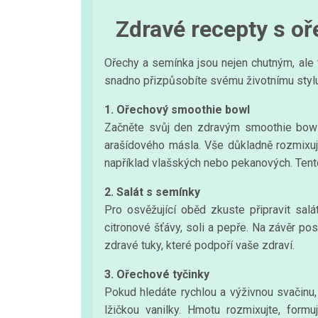
Zdravé recepty s o
Ořechy a semínka jsou nejen chutným, ale 
snadno přizpůsobíte svému životnímu stylu 
1. Ořechový smoothie bowl
Začněte svůj den zdravým smoothie bowl 
arašídového másla. Vše důkladně rozmixujt
například vlašských nebo pekanových. Tento
2. Salát s semínky
Pro osvěžující oběd zkuste připravit sal
citronové šťávy, soli a pepře. Na závěr p
zdravé tuky, které podpoří vaše zdraví.
3. Ořechové tyčinky
Pokud hledáte rychlou a výživnou svačinu,
lžičkou vanilky. Hmotu rozmixujte, formu