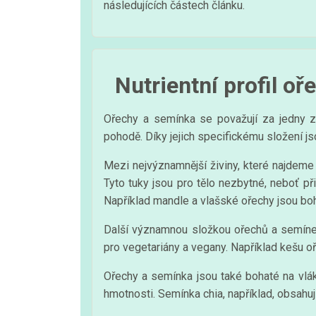
následujících částech článku.
Nutrientní profil o
Ořechy a semínka se považují za jedny z n
pohodě. Díky jejich specifickému složení j
Mezi nejvýznamnější živiny, které najdem
Tyto tuky jsou pro tělo nezbytné, neboť př
Například mandle a vlašské ořechy jsou boh
Další významnou složkou ořechů a semínek 
pro vegetariány a vegany. Například kešu o
Ořechy a semínka jsou také bohaté na vlákn
hmotnosti. Semínka chia, například, obsahuj