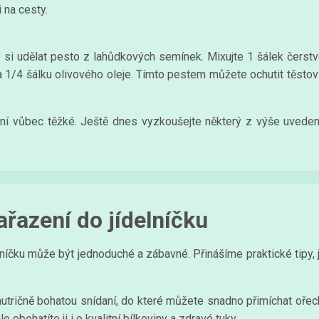
 na cesty.
te si udělat pesto z lahůdkových semínek. Mixujte 1 šálek čerst
 1/4 šálku olivového oleje. Tímto pestem můžete ochutit těstovi
ení vůbec těžké. Ještě dnes vyzkoušejte některý z výše uvede
ařazení do jídelníčku
íčku může být jednoduché a zábavné. Přinášíme praktické tipy, ja
tričně bohatou snídaní, do které můžete snadno přimíchat ořechy
obohatíte ji i o kvalitní bílkoviny a zdravé tuky.