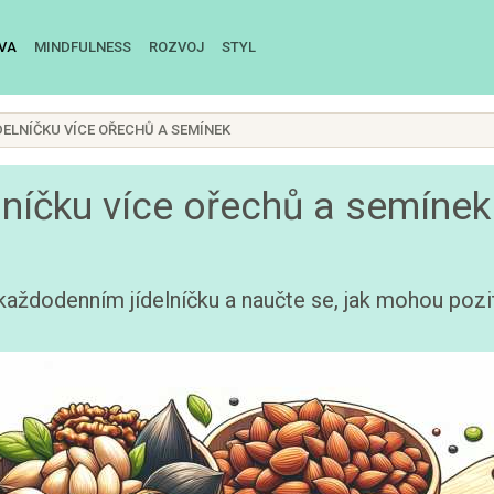
IVA
MINDFULNESS
ROZVOJ
STYL
DELNÍČKU VÍCE OŘECHŮ A SEMÍNEK
lníčku více ořechů a semínek
aždodenním jídelníčku a naučte se, jak mohou poziti