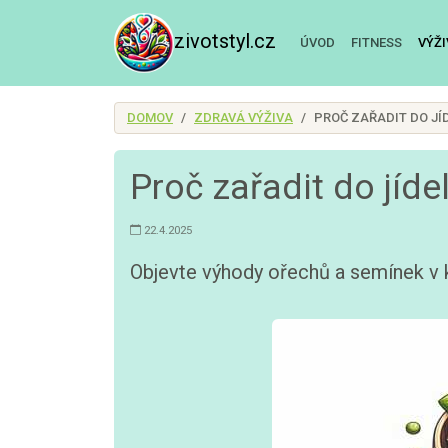
zivotstyl.cz
ÚVOD
FITNESS
VÝŽ
DOMOV
ZDRAVÁ VÝŽIVA
PROČ ZAŘADIT DO JÍ
Proč zařadit do jíde
22.4.2025
Objevte výhody ořechů a semínek v k