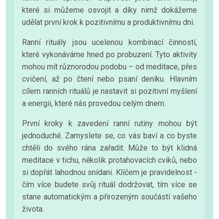
které si můžeme osvojit a díky nimž dokážeme
udělat první krok k pozitivnímu a produktivnímu dni.
Ranní rituály jsou ucelenou kombinací činností,
které vykonáváme hned po probuzení. Tyto aktivity
mohou mít různorodou podobu – od meditace, přes
cvičení, až po čtení nebo psaní deníku. Hlavním
cílem ranních rituálů je nastavit si pozitivní myšlení
a energii, které nás provedou celým dnem.
První kroky k zavedení ranní rutiny mohou být
jednoduché. Zamyslete se, co vás baví a co byste
chtěli do svého rána zařadit. Může to být klidná
meditace v tichu, několik protahovacích cviků, nebo
si dopřát lahodnou snídani. Klíčem je pravidelnost -
čím více budete svůj rituál dodržovat, tím více se
stane automatickým a přirozeným součástí vašeho
života.