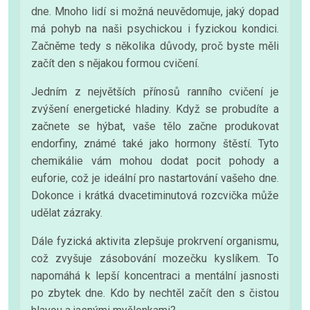
dne. Mnoho lidí si možná neuvědomuje, jaký dopad
má pohyb na naši psychickou i fyzickou kondici.
Začněme tedy s několika důvody, proč byste měli
začít den s nějakou formou cvičení.
Jedním z největších přínosů ranního cvičení je
zvýšení energetické hladiny. Když se probudíte a
začnete se hýbat, vaše tělo začne produkovat
endorfiny, známé také jako hormony štěstí. Tyto
chemikálie vám mohou dodat pocit pohody a
euforie, což je ideální pro nastartování vašeho dne.
Dokonce i krátká dvacetiminutová rozcvička může
udělat zázraky.
Dále fyzická aktivita zlepšuje prokrvení organismu,
což zvyšuje zásobování mozečku kyslíkem. To
napomáhá k lepší koncentraci a mentální jasnosti
po zbytek dne. Kdo by nechtěl začít den s čistou