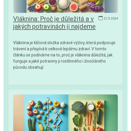
Vláknina: Proč je důležitá a v
21.9.2024
jakých potravinách ji najdeme
Vláknina je klíčová složka zdravé výživy, která podporuje
trávení a přispívá k celkově lepšímu zdraví. V tomto
článku se podíváme na to, proč je vláknina důležitá, jak
funguje a jaké potraviny ji rostlinného i živočišného
původu obsahují.