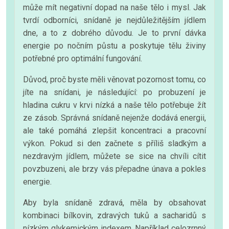
může mít negativní dopad na naše tělo i mysl. Jak
tvrdí odborníci, snídaně je nejdůležitějším jídlem
dne, a to z dobrého důvodu. Je to první dávka
energie po nočním půstu a poskytuje tělu živiny
potřebné pro optimální fungování.
Důvod, proč byste měli věnovat pozornost tomu, co
jíte na snídani, je následující: po probuzení je
hladina cukru v krvi nízká a naše tělo potřebuje žít
ze zásob. Správná snídaně nejenže dodává energii,
ale také pomáhá zlepšit koncentraci a pracovní
výkon. Pokud si den začnete s příliš sladkým a
nezdravým jídlem, můžete se sice na chvíli cítit
povzbuzeni, ale brzy vás přepadne únava a pokles
energie.
Aby byla snídaně zdravá, měla by obsahovat
kombinaci bílkovin, zdravých tuků a sacharidů s
nízkým glykemickým indexem. Například celozrnný