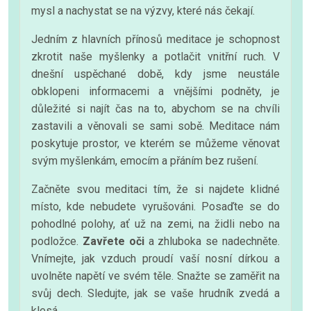
mysl a nachystat se na výzvy, které nás čekají.
Jedním z hlavních přínosů meditace je schopnost
zkrotit naše myšlenky a potlačit vnitřní ruch. V
dnešní uspěchané době, kdy jsme neustále
obklopeni informacemi a vnějšími podněty, je
důležité si najít čas na to, abychom se na chvíli
zastavili a věnovali se sami sobě. Meditace nám
poskytuje prostor, ve kterém se můžeme věnovat
svým myšlenkám, emocím a přáním bez rušení.
Začněte svou meditaci tím, že si najdete klidné
místo, kde nebudete vyrušováni. Posaďte se do
pohodlné polohy, ať už na zemi, na židli nebo na
podložce.
Zavřete oči
a zhluboka se nadechněte.
Vnímejte, jak vzduch proudí vaší nosní dírkou a
uvolněte napětí ve svém těle. Snažte se zaměřit na
svůj dech. Sledujte, jak se vaše hrudník zvedá a
klesá.