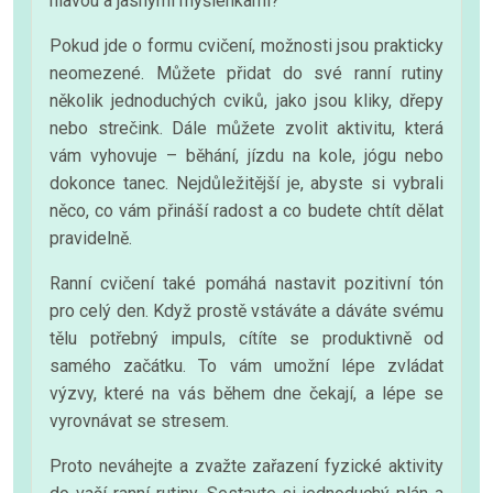
hlavou a jasnými myšlenkami?
Pokud jde o formu cvičení, možnosti jsou prakticky
neomezené. Můžete přidat do své ranní rutiny
několik jednoduchých cviků, jako jsou kliky, dřepy
nebo strečink. Dále můžete zvolit aktivitu, která
vám vyhovuje – běhání, jízdu na kole, jógu nebo
dokonce tanec. Nejdůležitější je, abyste si vybrali
něco, co vám přináší radost a co budete chtít dělat
pravidelně.
Ranní cvičení také pomáhá nastavit pozitivní tón
pro celý den. Když prostě vstáváte a dáváte svému
tělu potřebný impuls, cítíte se produktivně od
samého začátku. To vám umožní lépe zvládat
výzvy, které na vás během dne čekají, a lépe se
vyrovnávat se stresem.
Proto neváhejte a zvažte zařazení fyzické aktivity