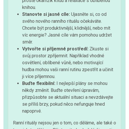
prostě okamžik klidu a relaxace s oblíbenou
knihou.
Stanovte si jasné cíle:
Ujasněte si, co od
svého nového ranního rituálu očekáváte.
Chcete být produktivnější, klidnější, nebo mít
víc energie? Jasné cíle vám pomohou udržet
směr.
Vytvořte si příjemné prostředí:
Zkuste si
svůj prostor zpříjemnit. Například vhodné
osvětlení, oblíbené vůně, nebo motivující
hudba mohou vaši ranní rutinu zpestřit a učinit
ji více příjemnou.
Buďte flexibilní:
I nejlepší plány se mohou
někdy změnit. Buďte otevření úpravám,
přizpůsobte se aktuální situaci a nevzdávejte
se příliš brzy, pokud něco nefunguje hned
napoprvé.
Ranní rituály nejsou jen o tom, co děláme, ale také o