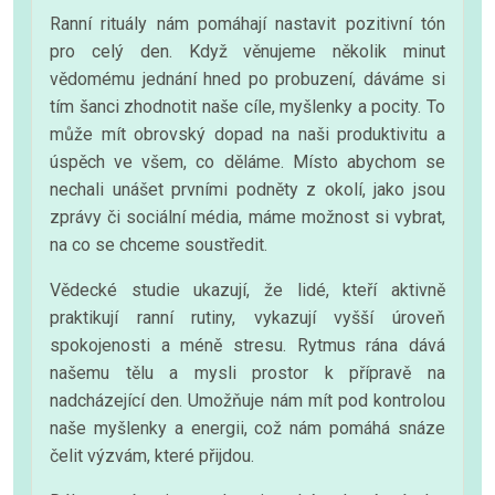
Ranní rituály nám pomáhají nastavit pozitivní tón
pro celý den. Když věnujeme několik minut
vědomému jednání hned po probuzení, dáváme si
tím šanci zhodnotit naše cíle, myšlenky a pocity. To
může mít obrovský dopad na naši produktivitu a
úspěch ve všem, co děláme. Místo abychom se
nechali unášet prvními podněty z okolí, jako jsou
zprávy či sociální média, máme možnost si vybrat,
na co se chceme soustředit.
Vědecké studie ukazují, že lidé, kteří aktivně
praktikují ranní rutiny, vykazují vyšší úroveň
spokojenosti a méně stresu. Rytmus rána dává
našemu tělu a mysli prostor k přípravě na
nadcházející den. Umožňuje nám mít pod kontrolou
naše myšlenky a energii, což nám pomáhá snáze
čelit výzvám, které přijdou.