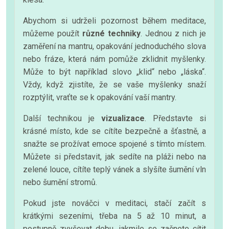
Abychom si udrželi pozornost během meditace,
můžeme použít
různé techniky
. Jednou z nich je
zaměření na mantru, opakování jednoduchého slova
nebo fráze, která nám pomůže zklidnit myšlenky.
Může to být například slovo „klid“ nebo „láska“.
Vždy, když zjistíte, že se vaše myšlenky snaží
rozptýlit, vraťte se k opakování vaší mantry.
Další technikou je
vizualizace
. Představte si
krásné místo, kde se cítíte bezpečně a šťastně, a
snažte se prožívat emoce spojené s tímto místem.
Můžete si představit, jak sedíte na pláži nebo na
zelené louce, cítíte teplý vánek a slyšíte šumění vln
nebo šumění stromů.
Pokud jste nováčci v meditaci, stačí začít s
krátkými sezeními, třeba na 5 až 10 minut, a
postupně zvyšovat dobu, jakmile se začnete cítit