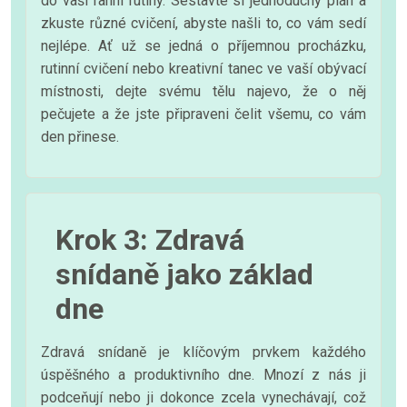
do vaší ranní rutiny. Sestavte si jednoduchý plán a
zkuste různé cvičení, abyste našli to, co vám sedí
nejlépe. Ať už se jedná o příjemnou procházku,
rutinní cvičení nebo kreativní tanec ve vaší obývací
místnosti, dejte svému tělu najevo, že o něj
pečujete a že jste připraveni čelit všemu, co vám
den přinese.
Krok 3: Zdravá
snídaně jako základ
dne
Zdravá snídaně je klíčovým prvkem každého
úspěšného a produktivního dne. Mnozí z nás ji
podceňují nebo ji dokonce zcela vynechávají, což