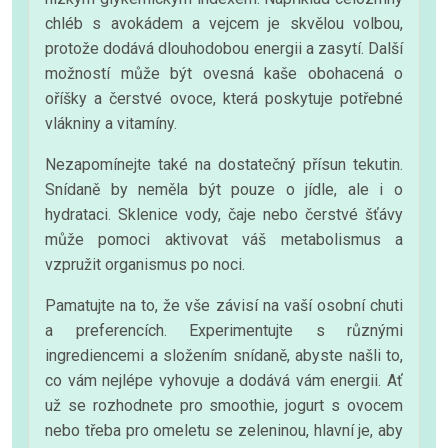
chléb s avokádem a vejcem je skvělou volbou,
protože dodává dlouhodobou energii a zasytí. Další
možností může být ovesná kaše obohacená o
oříšky a čerstvé ovoce, která poskytuje potřebné
vlákniny a vitamíny.
Nezapomínejte také na dostatečný přísun tekutin.
Snídaně by neměla být pouze o jídle, ale i o
hydrataci. Sklenice vody, čaje nebo čerstvé šťávy
může pomoci aktivovat váš metabolismus a
vzpružit organismus po noci.
Pamatujte na to, že vše závisí na vaší osobní chuti
a preferencích. Experimentujte s různými
ingrediencemi a složením snídaně, abyste našli to,
co vám nejlépe vyhovuje a dodává vám energii. Ať
už se rozhodnete pro smoothie, jogurt s ovocem
nebo třeba pro omeletu se zeleninou, hlavní je, aby