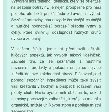
Vytvoření udržitelného jídelníčku, který se orientuje
na sezónní potraviny, je nejen prospěšné pro naši
planetu, ale také přináší řadu zdravotních výhod.
Sezónní potraviny jsou obvykle čerstvější, chutnější
a nutričně hodnotnější, odrážejí přírodní rytmy a
cykly, které ovlivňují dostupnost různých druhů
ovoce a zeleniny.
V našem článku jsme si představili několik
klíčových aspektů, jak vytvořit takový jídelníček.
Začněte tím, že se seznámíte s místními
sezónními produkty a pokuste se je co nejvíce
zařadit do své každodenní stravy. Plánování jídel
pomocí sezónních ingrediencí může také zvýšit
vaši kreativitu v kuchyni a přispět k rozšíření vaší
palety chutí. Navíc byste měli dbát na to, odkud
suroviny pocházejí – volba těch, které jsou místní a
organické, snižuje uhlíkovou stopu a posiluje místní
zemědělství.