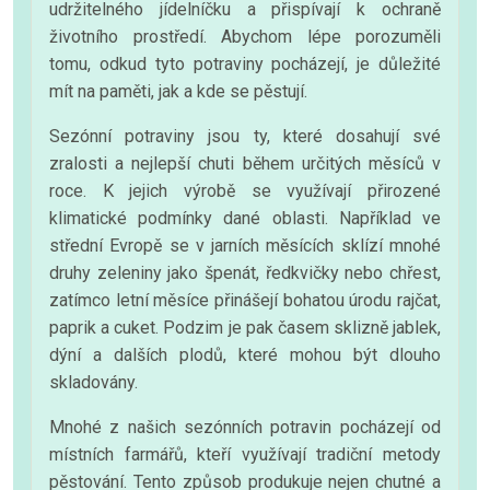
udržitelného jídelníčku a přispívají k ochraně
životního prostředí. Abychom lépe porozuměli
tomu, odkud tyto potraviny pocházejí, je důležité
mít na paměti, jak a kde se pěstují.
Sezónní potraviny jsou ty, které dosahují své
zralosti a nejlepší chuti během určitých měsíců v
roce. K jejich výrobě se využívají přirozené
klimatické podmínky dané oblasti. Například ve
střední Evropě se v jarních měsících sklízí mnohé
druhy zeleniny jako špenát, ředkvičky nebo chřest,
zatímco letní měsíce přinášejí bohatou úrodu rajčat,
paprik a cuket. Podzim je pak časem sklizně jablek,
dýní a dalších plodů, které mohou být dlouho
skladovány.
Mnohé z našich sezónních potravin pocházejí od
místních farmářů, kteří využívají tradiční metody
pěstování. Tento způsob produkuje nejen chutné a