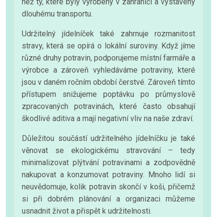
než ty, které byly vyrobeny v zahraničí a vystaveny
dlouhému transportu.
Udržitelný jídelníček také zahrnuje rozmanitost
stravy, která se opírá o lokální suroviny. Když jíme
různé druhy potravin, podporujeme místní farmáře a
výrobce a zároveň vyhledáváme potraviny, které
jsou v daném ročním období čerstvé. Zároveň tímto
přístupem snižujeme poptávku po průmyslově
zpracovaných potravinách, které často obsahují
škodlivé aditiva a mají negativní vliv na naše zdraví.
Důležitou součástí udržitelného jídelníčku je také
věnovat se ekologickému stravování – tedy
minimalizovat plýtvání potravinami a zodpovědně
nakupovat a konzumovat potraviny. Mnoho lidí si
neuvědomuje, kolik potravin skončí v koši, přičemž
si při dobrém plánování a organizaci můžeme
usnadnit život a přispět k udržitelnosti.