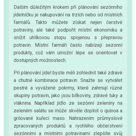
Dalším důležitým krokem při plánování sezónního
jídelníčku je nakupování na trzích nebo od místních
farmářů. Takto můžete získat nejen čerstvé
potraviny, ale také podpořit místní ekonomiku a
snížit uhlíkovou stopu spojenou s přepravou
potravin. Místní farmáři často nabízejí sezonní
produkty, což vám umožní lépe se orientovat v
dostupných možnostech.
Při plánování jídel byste měli zohlednit také zdravé
a chutné kombinace potravin. Snažte se vytvářet
pestré a vyvážené pokrmy, které zahrnují různé
skupiny potravin, jako jsou bílkoviny, zdravé tuky a
vláknina. Například jídlo ze sezónní zeleniny na
zeleném salátu se může skvěle doplnit o quinoa a
grilované kuřecí maso. Nahrazením průmyslově
zpracovaných produktů a rychlého občerstvení
sezónními a místními potravinami zlepšíte svůj