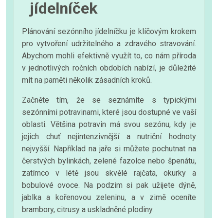
jídelníček
Plánování sezónního jídelníčku je klíčovým krokem
pro vytvoření udržitelného a zdravého stravování.
Abychom mohli efektivně využít to, co nám příroda
v jednotlivých ročních obdobích nabízí, je důležité
mít na paměti několik zásadních kroků.
Začněte tím, že se seznámíte s typickými
sezónními potravinami, které jsou dostupné ve vaší
oblasti. Většina potravin má svou sezónu, kdy je
jejich chuť nejintenzivnější a nutriční hodnoty
nejvyšší. Například na jaře si můžete pochutnat na
čerstvých bylinkách, zelené fazolce nebo špenátu,
zatímco v létě jsou skvělé rajčata, okurky a
bobulové ovoce. Na podzim si pak užijete dýně,
jablka a kořenovou zeleninu, a v zimě oceníte
brambory, citrusy a uskladněné plodiny.