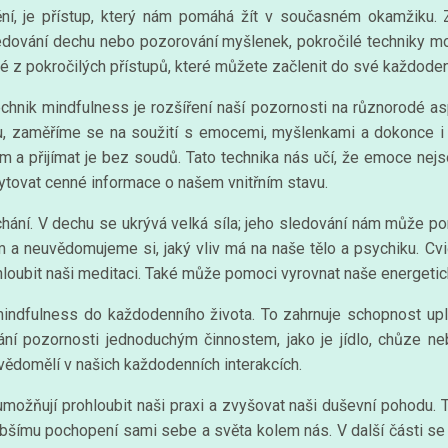
í, je přístup, který nám pomáhá žít v současném okamžiku. Z
ledování dechu nebo pozorování myšlenek, pokročilé techniky mo
é z pokročilých přístupů, které můžete začlenit do své každoden
chnik mindfulness je rozšíření naší pozornosti na různorodé a
u, zaměříme se na soužití s emocemi, myšlenkami a dokonce i 
a přijímat je bez soudů. Tato technika nás učí, že emoce nej
ytovat cenné informace o našem vnitřním stavu.
chání. V dechu se ukrývá velká síla; jeho sledování nám může p
a neuvědomujeme si, jaký vliv má na naše tělo a psychiku. Cvič
loubit naši meditaci. Také může pomoci vyrovnat naše energetické
indfulness do každodenního života. To zahrnuje schopnost upla
vání pozornosti jednoduchým činnostem, jako je jídlo, chůze n
vědomělí v našich každodenních interakcích.
možňují prohloubit naši praxi a zvyšovat naši duševní pohodu. 
ubšímu pochopení sami sebe a světa kolem nás. V další části s