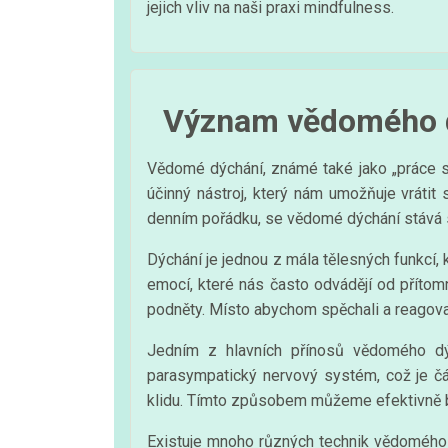
jejich vliv na naši praxi mindfulness.
Význam vědomého 
Vědomé dýchání, známé také jako „práce se
účinný nástroj, který nám umožňuje vrátit
denním pořádku, se vědomé dýchání stává st
Dýchání je jednou z mála tělesných funkc
emocí, které nás často odvádějí od přítom
podněty. Místo abychom spěchali a reagoval
Jedním z hlavních přínosů vědomého dýc
parasympatický nervový systém, což je čá
klidu. Tímto způsobem můžeme efektivně boj
Existuje mnoho různých technik vědomého d