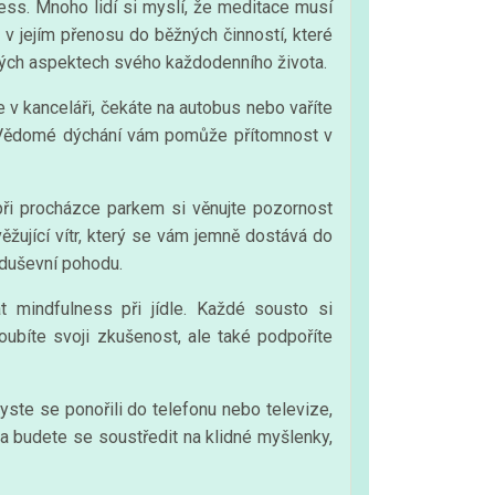
ss. Mnoho lidí si myslí, že meditace musí
v jejím přenosu do běžných činností, které
ných aspektech svého každodenního života.
 v kanceláři, čekáte na autobus nebo vaříte
c. Vědomé dýchání vám pomůže přítomnost v
při procházce parkem si věnujte pozornost
ěžující vítr, který se vám jemně dostává do
i duševní pohodu.
at mindfulness při jídle. Každé sousto si
oubíte svoji zkušenost, ale také podpoříte
yste se ponořili do telefonu nebo televize,
a budete se soustředit na klidné myšlenky,