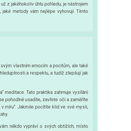
 už z jakéhokoliv úhlu pohledu, je nástrojem
e, jaké metody vám nejlépe vyhovují. Tímto
t svým vlastním emocím a pocitům, ale také
eduplnosti a respektu, a tudíž zlepšují jak
“ meditace. Tato praktika zahrnuje vysílání
se pohodlně usadíte, zavřete oči a zaměříte
v míru“. Jakmile pocítíte klid ve své mysli,
tahy.
ž vám někdo vypráví o svých obtížích, místo