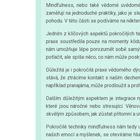
Mindfulness, nebo také vědomé uvědoměn
zaměřují na jednoduché praktiky, jako je s
pohodu. V této části se podíváme na někter
Jedním z klíčových aspektů pokročilých te
praxe soustředila pouze na momenty klid
nám umožňuje lépe porozumět sobě samým 
potlačit, ale spíše něco, co nám může posk
Důležitá je i pokročilá praxe vědomého dý
stává, že ztrácíme kontakt s naším dechem 
například pranajáma, může prodloužit a proh
Dalším důležitým aspektem je integrace m
které jsou náročné nebo stresující. Věno
skvělým způsobem, jak zůstat přítomní a u
Pokročilé techniky mindfulness nám tedy u
našich emocí a myšlenek, se otevíráme hl