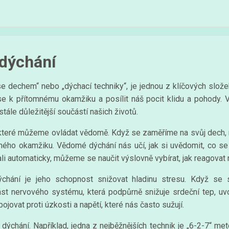
dýchání
 dechem“ nebo „dýchací techniky“, je jednou z klíčových slože
 se k přítomnému okamžiku a posílit náš pocit klidu a pohody. 
ále důležitější součástí našich životů.
í, které můžeme ovládat vědomě. Když se zaměříme na svůj dech,
ného okamžiku. Vědomé dýchání nás učí, jak si uvědomit, co se 
i automaticky, můžeme se naučit výslovně vybírat, jak reagovat 
hání je jeho schopnost snižovat hladinu stresu. Když se 
st nervového systému, která podpůrně snižuje srdeční tep, uvo
ovat proti úzkosti a napětí, které nás často sužují.
ýchání. Například, jedna z nejběžnějších technik je „6-2-7“ me