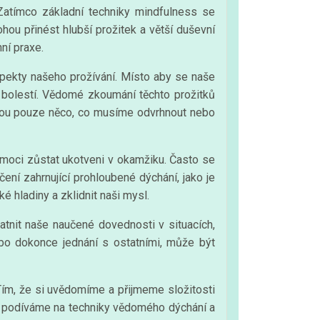
atímco základní techniky mindfulness se
hou přinést hlubší prožitek a větší duševní
ní praxe.
spekty našeho prožívání. Místo aby se naše
bolestí. Vědomé zkoumání těchto prožitků
sou pouze něco, co musíme odvrhnout nebo
omoci zůstat ukotveni v okamžiku. Často se
ení zahrnující prohloubené dýchání, jako je
 hladiny a zklidnit naši mysl.
tnit naše naučené dovednosti v situacích,
ebo dokonce jednání s ostatními, může být
Tím, že si uvědomíme a přijmeme složitosti
e podíváme na techniky vědomého dýchání a