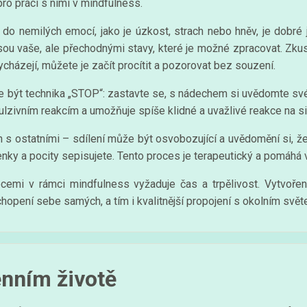
ro práci s nimi v mindfulness.
o nemilých emocí, jako je úzkost, strach nebo hněv, je dobré je
sou vaše, ale přechodnými stavy, které je možné zpracovat. Zku
ycházejí, můžete je začít procítit a pozorovat bez souzení.
být technika „STOP“: zastavte se, s nádechem si uvědomte své m
lzivním reakcím a umožňuje spíše klidné a uvažlivé reakce na si
 s ostatními – sdílení může být osvobozující a uvědomění si, že
nky a pocity sepisujete. Tento proces je terapeutický a pomáhá v
mi v rámci mindfulness vyžaduje čas a trpělivost. Vytvoření
hopení sebe samých, a tím i kvalitnější propojení s okolním svět
nním životě