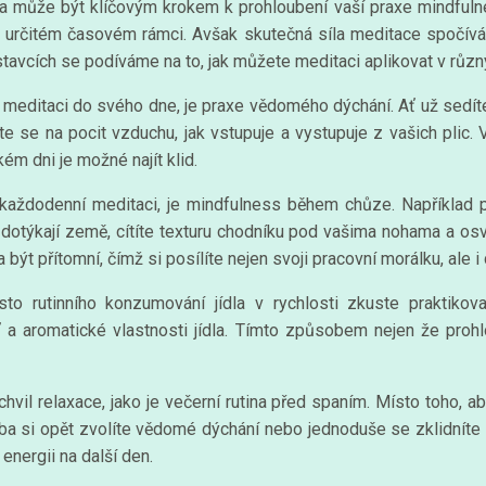
a může být klíčovým krokem k prohloubení vaší praxe mindfulne
 určitém časovém rámci. Avšak skutečná síla meditace spočívá 
tavcích se podíváme na to, jak můžete meditaci aplikovat v růz
meditaci do svého dne, je praxe vědomého dýchání. Ať už sedíte
ďte se na pocit vzduchu, jak vstupuje a vystupuje z vašich pli
m dni je možné najít klid.
i každodenní meditaci, je mindfulness během chůze. Například 
dotýkají země, cítíte texturu chodníku pod vašima nohama a osv
ýt přítomní, čímž si posílíte nejen svoji pracovní morálku, ale 
to rutinního konzumování jídla v rychlosti zkuste praktikov
ť a aromatické vlastnosti jídla. Tímto způsobem nejen že prohl
vil relaxace, jako je večerní rutina před spaním. Místo toho, ab
eba si opět zvolíte vědomé dýchání nebo jednoduše se zklidníte 
nergii na další den.