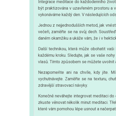
Integrace meditace do každodenního život
být praktizována v uzavřeném prostoru a v
vykonáváme každý den. V následujících ods
Jednou z nejjednodušších metod, jak vnést 
večeři, zaměřte se na svůj dech. Soustře
daném okamžiku a ukáže vám, že i v hektické
Další technikou, která může obohatit vaš
každému kroku. Sledujte, jak se vaše nohy 
vlasů. Tímto způsobem se můžete uvolnit a b
Nezapomeňte ani na chvíle, kdy jíte. Mís
vychutnávejte. Zaměřte se na texturu, chu
zdravější stravovací návyky.
Konečně neváhejte integrovat meditaci do ch
zkuste věnovat několik minut meditaci. Tř
které vám pomohou lépe usnout a načerpat e