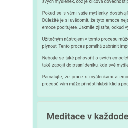
svých myšlenek, což je klíčová dovednost p
Pokud se s vámi vaše myšlenky dostávají d
Důležité je si uvědomit, že tyto emoce nej
emoce pociťujete. Jakmile zjistíte, odkud v
Užitečným nástrojem v tomto procesu může 
plynout. Tento proces pomáhá zabránit impu
Nebojte se také pohovořit o svých emocích
také zapojit do psaní deníku, kde své myšle
Pamatujte, že práce s myšlenkami a emoce
procesů vám může přinést hlubší klid a poc
Meditace v každode