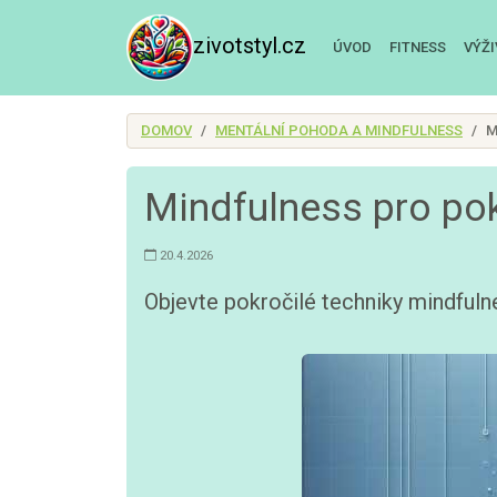
zivotstyl.cz
ÚVOD
FITNESS
VÝŽ
DOMOV
MENTÁLNÍ POHODA A MINDFULNESS
M
Mindfulness pro pok
20.4.2026
Objevte pokročilé techniky mindfulnes