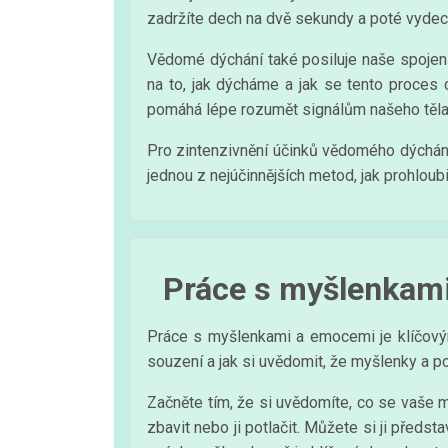
zadržíte dech na dvě sekundy a poté vydec
Vědomé dýchání také posiluje naše spojen
na to, jak dýcháme a jak se tento proces 
pomáhá lépe rozumět signálům našeho těla a
Pro zintenzivnění účinků vědomého dýchání 
jednou z nejúčinnějších metod, jak prohloub
Práce s myšlenkam
Práce s myšlenkami a emocemi je klíčovým
souzení a jak si uvědomit, že myšlenky a poc
Začněte tím, že si uvědomíte, co se vaše mys
zbavit nebo ji potlačit. Můžete si ji předs