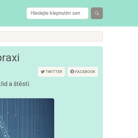
praxi
TWITTER
FACEBOOK
id a štěstí.