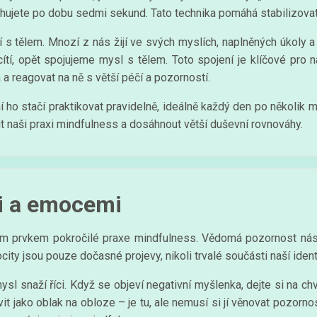
hujete po dobu sedmi sekund. Tato technika pomáhá stabilizovat
í s tělem. Mnozí z nás žijí ve svých myslích, naplněných úkoly
cítí, opět spojujeme mysl s tělem. Toto spojení je klíčové pro
 reagovat na ně s větší péčí a pozorností.
ho stačí praktikovat pravidelně, ideálně každý den po několik mi
it naši praxi mindfulness a dosáhnout větší duševní rovnováhy.
i a emocemi
 prvkem pokročilé praxe mindfulness. Vědomá pozornost nás uč
ity jsou pouze dočasné projevy, nikoli trvalé součásti naší identi
l snaží říci. Když se objeví negativní myšlenka, dejte si na chvíli
tavit jako oblak na obloze – je tu, ale nemusí si jí věnovat pozor