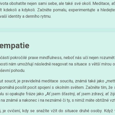
vota obohatíte nejen sami sebe, ale také své okolí. Meditace, ať
ít kdekoli a kdykoli. Začněte pomalu, experimentujte a hledejt
ší identity a denního rytmu.
 empatie
oučástí pokročilé praxe mindfulness, neboť nás učí nejen rozumě
sti nám umožňují následně reagovat na situace s větší mírou ohl
duševní pohodu.
t soucit, je pravidelná meditace soucitu, známá také jako „metta
 pomáhá posílit pocit spojení s okolním světem. Začněte tím, že 
 si opakujte fráze jako „Ať jsem šťastný, ať jsem zdravý, ať žiji 
e na známé a nakonec i na neznámé či ty, s nimiž máte obtížné vz
i, je cvičení, kdy se snažíte vžít do situace druhé osoby. Kdy