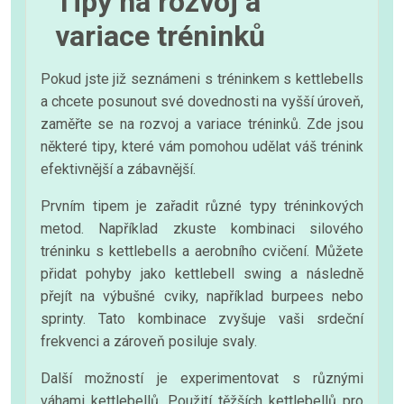
Tipy na rozvoj a
variace tréninků
Pokud jste již seznámeni s tréninkem s kettlebells
a chcete posunout své dovednosti na vyšší úroveň,
zaměřte se na rozvoj a variace tréninků. Zde jsou
některé tipy, které vám pomohou udělat váš trénink
efektivnější a zábavnější.
Prvním tipem je zařadit různé typy tréninkových
metod. Například zkuste kombinaci silového
tréninku s kettlebells a aerobního cvičení. Můžete
přidat pohyby jako kettlebell swing a následně
přejít na výbušné cviky, například burpees nebo
sprinty. Tato kombinace zvyšuje vaši srdeční
frekvenci a zároveň posiluje svaly.
Další možností je experimentovat s různými
váhami kettlebellů. Použití těžších kettlebellů pro