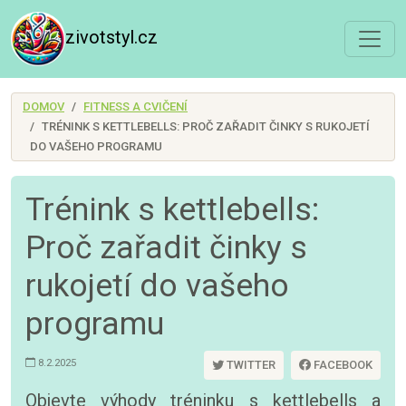
zivotstyl.cz
DOMOV
FITNESS A CVIČENÍ
TRÉNINK S KETTLEBELLS: PROČ ZAŘADIT ČINKY S RUKOJETÍ
DO VAŠEHO PROGRAMU
Trénink s kettlebells:
Proč zařadit činky s
rukojetí do vašeho
programu
8.2.2025
TWITTER
FACEBOOK
Objevte výhody tréninku s kettlebells a