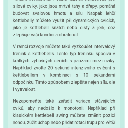
silové cviky, jako jsou mrtvé tahy a dřepy, pomáhá
budovat svalovou hmotu a sílu. Naopak lehčí
kettlebelly můžete využít při dynamických cvicích,
jako je kettlebell snatch nebo čistý a jerk, což
zlepšuje vaši kondici a obratnost.
V rámci rozvoje můžete také vyzkoušet intervalový
trénink s kettlebells. Tento typ tréninku spočívá v
krátkých výbušných sériích s pauzami mezi cviky.
Například zvolte 20 sekund intenzivního cvičení s
kettlebellem v kombinaci s 10 sekundami
odpočinku. Tímto způsobem zlepšíte nejen sílu, ale
i vytrvalost.
Nezapomeňte také zařadit variace stávajících
cviků, aby nedošlo k monotonii. Například při
klasickém kettlebell swing můžete změnit pozici
nohou, zúžit úchop nebo přidat rotaci trupu pro větší