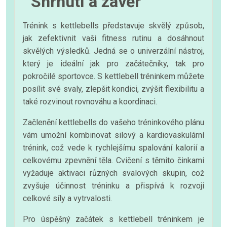
Shrnutí a závěr
Trénink s kettlebells představuje skvělý způsob,
jak zefektivnit vaši fitness rutinu a dosáhnout
skvělých výsledků. Jedná se o univerzální nástroj,
který je ideální jak pro začátečníky, tak pro
pokročilé sportovce. S kettlebell tréninkem můžete
posílit své svaly, zlepšit kondici, zvýšit flexibilitu a
také rozvinout rovnováhu a koordinaci.
Začlenění kettlebells do vašeho tréninkového plánu
vám umožní kombinovat silový a kardiovaskulární
trénink, což vede k rychlejšímu spalování kalorií a
celkovému zpevnění těla. Cvičení s těmito činkami
vyžaduje aktivaci různých svalových skupin, což
zvyšuje účinnost tréninku a přispívá k rozvoji
celkové síly a vytrvalosti.
Pro úspěšný začátek s kettlebell tréninkem je