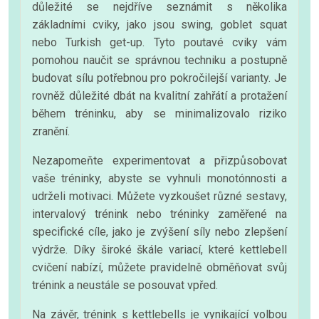
důležité se nejdříve seznámit s několika
základními cviky, jako jsou swing, goblet squat
nebo Turkish get-up. Tyto poutavé cviky vám
pomohou naučit se správnou techniku a postupně
budovat sílu potřebnou pro pokročilejší varianty. Je
rovněž důležité dbát na kvalitní zahřátí a protažení
během tréninku, aby se minimalizovalo riziko
zranění.
Nezapomeňte experimentovat a přizpůsobovat
vaše tréninky, abyste se vyhnuli monotónnosti a
udrželi motivaci. Můžete vyzkoušet různé sestavy,
intervalový trénink nebo tréninky zaměřené na
specifické cíle, jako je zvýšení síly nebo zlepšení
výdrže. Díky široké škále variací, které kettlebell
cvičení nabízí, můžete pravidelně obměňovat svůj
trénink a neustále se posouvat vpřed.
Na závěr, trénink s kettlebells je vynikající volbou