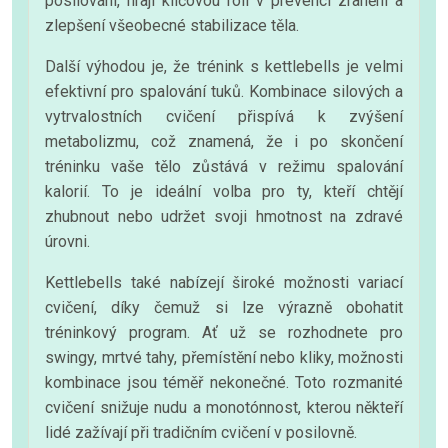
posilování, hrají klíčovou roli v prevenci zranění a
zlepšení všeobecné stabilizace těla.
Další výhodou je, že trénink s kettlebells je velmi
efektivní pro spalování tuků. Kombinace silových a
vytrvalostních cvičení přispívá k zvýšení
metabolizmu, což znamená, že i po skončení
tréninku vaše tělo zůstává v režimu spalování
kalorií. To je ideální volba pro ty, kteří chtějí
zhubnout nebo udržet svoji hmotnost na zdravé
úrovni.
Kettlebells také nabízejí široké možnosti variací
cvičení, díky čemuž si lze výrazně obohatit
tréninkový program. Ať už se rozhodnete pro
swingy, mrtvé tahy, přemístění nebo kliky, možnosti
kombinace jsou téměř nekonečné. Toto rozmanité
cvičení snižuje nudu a monotónnost, kterou někteří
lidé zažívají při tradičním cvičení v posilovně.