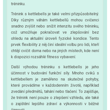
tréninku.
Trénink s kettlebells je také velmi přizpůsobitelný.
Díky různým váhám kettlebellů mohou cvičenci
snadno zvýšit nebo snížit intenzitu svého tréninku,
což umožňuje pokračovat ve zlepšování bez
ohledu na aktuální úroveň fyzické kondice. Tento
prvek flexibility z něj činí ideální volbu pro lidi, kteří
chtějí cvičit doma nebo na jiných místech, kde není
k dispozici rozsáhlé fitness vybavení.
Další výhodou tréninku s kettlebells je jeho
účinnost v budování funkční síly. Mnoho cviků s
kettlebellem je zaměřeno na skutečné pohyby,
které provádíme v každodenním životě, například
zvedání předmětů, tahání nebo tlačení. To zajišťuje,
že trénink není pouze o zlepšení vzhledu, ale také
o zajištění lepšího zdraví a výkonnosti v běžné
činnosti.