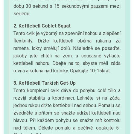
dobu 30 sekund s 15 sekundovými pauzami mezi
sériemi.
2. Kettlebell Goblet Squat
Tento cvik je výborný na zpevnění nohou a zlepšení
flexibility. Držte kettlebell oběma rukama za
ramena, lokty směřují dolů. Následně se posaďte,
jakoby jste chtěli na zem, a současně vytlačte
kettlebell nahoru. Dbejte na to, abyste měli záda
rovná a kolena nad kotníky. Opakujte 10-15krát.
3. Kettlebell Turkish Get-Up
Tento komplexní cvik dává do pohybu celé tělo a
rozvíjí stabilitu a koordinaci. Lehněte si na záda,
jednou rukou držte kettlebell nad sebou. Pomalu se
zvedněte a přitom se snažte udržet kettlebell nad
hlavou. Při každém pohybu se snažte mít kontrolu
nad tělem. Dělejte pomalu a pečlivě, opakujte 5-