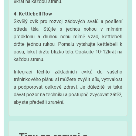
8krát na každou stranu.
4. Kettlebell Row
Skvělý cvik pro rozvoj zádových svalů a posílení
středu těla. Stůjte s jednou nohou v mírném
předklonu a druhou nohu mírně vzad, kettlebell
držte jednou rukou. Pomalu vytahujte kettlebell k
pasu, loket držte blízko těla. Opakujte 10-12krát na
každou stranu.
Integrací těchto základních cviků do vašeho
tréninkového plánu si můžete zvýšit sílu, vytrvalost
a podporovat celkové zdraví. Je důležité si také
dávat pozor na techniku a postupně zvyšovat zátěž,
abyste předešli zranění.