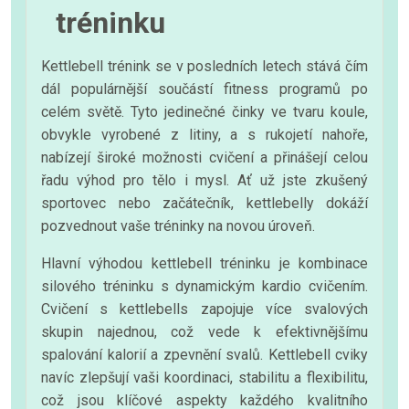
tréninku
Kettlebell trénink se v posledních letech stává čím
dál populárnější součástí fitness programů po
celém světě. Tyto jedinečné činky ve tvaru koule,
obvykle vyrobené z litiny, a s rukojetí nahoře,
nabízejí široké možnosti cvičení a přinášejí celou
řadu výhod pro tělo i mysl. Ať už jste zkušený
sportovec nebo začátečník, kettlebelly dokáží
pozvednout vaše tréninky na novou úroveň.
Hlavní výhodou kettlebell tréninku je kombinace
silového tréninku s dynamickým kardio cvičením.
Cvičení s kettlebells zapojuje více svalových
skupin najednou, což vede k efektivnějšímu
spalování kalorií a zpevnění svalů. Kettlebell cviky
navíc zlepšují vaši koordinaci, stabilitu a flexibilitu,
což jsou klíčové aspekty každého kvalitního