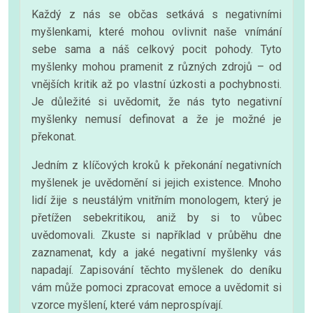
Každý z nás se občas setkává s negativními
myšlenkami, které mohou ovlivnit naše vnímání
sebe sama a náš celkový pocit pohody. Tyto
myšlenky mohou pramenit z různých zdrojů – od
vnějších kritik až po vlastní úzkosti a pochybnosti.
Je důležité si uvědomit, že nás tyto negativní
myšlenky nemusí definovat a že je možné je
překonat.
Jedním z klíčových kroků k překonání negativních
myšlenek je uvědomění si jejich existence. Mnoho
lidí žije s neustálým vnitřním monologem, který je
přetížen sebekritikou, aniž by si to vůbec
uvědomovali. Zkuste si například v průběhu dne
zaznamenat, kdy a jaké negativní myšlenky vás
napadají. Zapisování těchto myšlenek do deníku
vám může pomoci zpracovat emoce a uvědomit si
vzorce myšlení, které vám neprospívají.