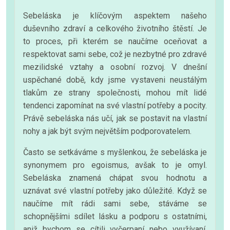
Sebeláska je klíčovým aspektem našeho
duševního zdraví a celkového životního štěstí. Je
to proces, při kterém se naučíme oceňovat a
respektovat sami sebe, což je nezbytné pro zdravé
mezilidské vztahy a osobní rozvoj. V dnešní
uspěchané době, kdy jsme vystaveni neustálým
tlakům ze strany společnosti, mohou mít lidé
tendenci zapomínat na své vlastní potřeby a pocity.
Právě sebeláska nás učí, jak se postavit na vlastní
nohy a jak být svým největším podporovatelem.
Často se setkáváme s myšlenkou, že sebeláska je
synonymem pro egoismus, avšak to je omyl.
Sebeláska znamená chápat svou hodnotu a
uznávat své vlastní potřeby jako důležité. Když se
naučíme mít rádi sami sebe, stáváme se
schopnějšími sdílet lásku a podporu s ostatními,
aniž bychom se cítili vyčerpaní nebo využívaní.