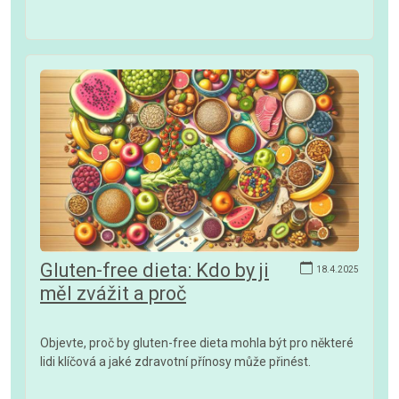
Gluten-free dieta: Kdo by ji
18.4.2025
měl zvážit a proč
Objevte, proč by gluten-free dieta mohla být pro některé
lidi klíčová a jaké zdravotní přínosy může přinést.