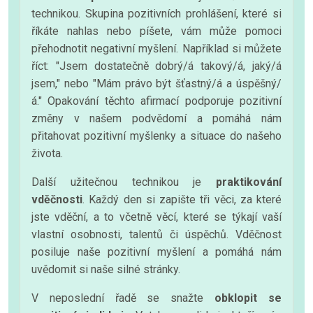
technikou. Skupina pozitivních prohlášení, které si
říkáte nahlas nebo píšete, vám může pomoci
přehodnotit negativní myšlení. Například si můžete
říct: "Jsem dostatečně dobrý/á takový/á, jaký/á
jsem," nebo "Mám právo být šťastný/á a úspěšný/
á." Opakování těchto afirmací podporuje pozitivní
změny v našem podvědomí a pomáhá nám
přitahovat pozitivní myšlenky a situace do našeho
života.
Další užitečnou technikou je
praktikování
vděčnosti
. Každý den si zapište tři věci, za které
jste vděční, a to včetně věcí, které se týkají vaší
vlastní osobnosti, talentů či úspěchů. Vděčnost
posiluje naše pozitivní myšlení a pomáhá nám
uvědomit si naše silné stránky.
V neposlední řadě se snažte
obklopit se