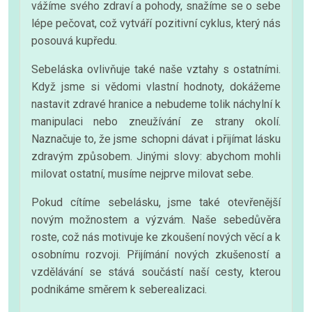
vážíme svého zdraví a pohody, snažíme se o sebe
lépe pečovat, což vytváří pozitivní cyklus, který nás
posouvá kupředu.
Sebeláska ovlivňuje také naše vztahy s ostatními.
Když jsme si vědomi vlastní hodnoty, dokážeme
nastavit zdravé hranice a nebudeme tolik náchylní k
manipulaci nebo zneužívání ze strany okolí.
Naznačuje to, že jsme schopni dávat i přijímat lásku
zdravým způsobem. Jinými slovy: abychom mohli
milovat ostatní, musíme nejprve milovat sebe.
Pokud cítíme sebelásku, jsme také otevřenější
novým možnostem a výzvám. Naše sebedůvěra
roste, což nás motivuje ke zkoušení nových věcí a k
osobnímu rozvoji. Přijímání nových zkušeností a
vzdělávání se stává součástí naší cesty, kterou
podnikáme směrem k seberealizaci.