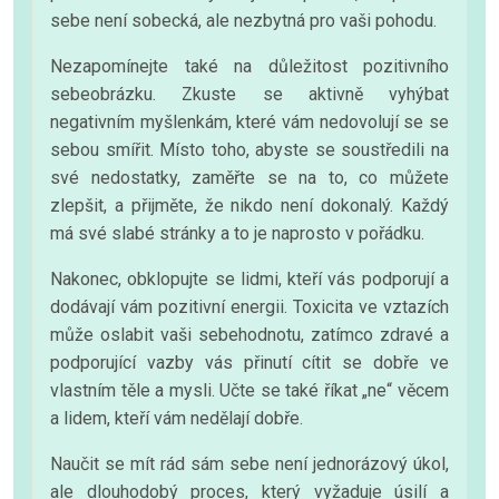
sebe není sobecká, ale nezbytná pro vaši pohodu.
Nezapomínejte také na důležitost pozitivního
sebeobrázku. Zkuste se aktivně vyhýbat
negativním myšlenkám, které vám nedovolují se se
sebou smířit. Místo toho, abyste se soustředili na
své nedostatky, zaměřte se na to, co můžete
zlepšit, a přijměte, že nikdo není dokonalý. Každý
má své slabé stránky a to je naprosto v pořádku.
Nakonec, obklopujte se lidmi, kteří vás podporují a
dodávají vám pozitivní energii. Toxicita ve vztazích
může oslabit vaši sebehodnotu, zatímco zdravé a
podporující vazby vás přinutí cítit se dobře ve
vlastním těle a mysli. Učte se také říkat „ne“ věcem
a lidem, kteří vám nedělají dobře.
Naučit se mít rád sám sebe není jednorázový úkol,
ale dlouhodobý proces, který vyžaduje úsilí a