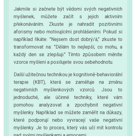
Jakmile si začnete být vědomi svých negativních
myšlenek, můžete začít s jejich aktivním
překonáváním. Zkuste je nahradit pozitivními
aforismy nebo motivujícími prohlášeními. Pokud si
například říkáte: "Nejsem dost dobrý/á," zkuste to
transformovat na: "Dělám to nejlepší, co mohu, a
každý den se zlepšuji." Tímto způsobem měníte
vzorce myšlení a posilujete svou sebehodnotu.
Další užitečnou technikou je kognitivně-behaviorální
terapie (KBT), která se zaměřuje na změnu
negativních myšlenkových vzorců. Jsou to
jednoduché, ale účinné techniky, které vám
pomohou analyzovat a zpochybnit negativní
myšlenky. Například se můžete zaměřit na důkazy,
které podporují nebo vyvracejí vaše negativní
myšlenky. Je to proces, který vás učí mít kontrolu
nad svými myšlenkami a emocemi.