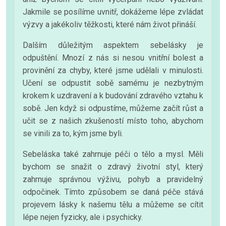
Jakmile se posílíme uvnitř, dokážeme lépe zvládat
výzvy a jakékoliv těžkosti, které nám život přináší.
Dalším důležitým aspektem sebelásky je
odpuštění. Mnozí z nás si nesou vnitřní bolest a
provinění za chyby, které jsme udělali v minulosti.
Učení se odpustit sobě samému je nezbytným
krokem k uzdravení a k budování zdravého vztahu k
sobě. Jen když si odpustíme, můžeme začít růst a
učit se z našich zkušeností místo toho, abychom
se vinili za to, kým jsme byli.
Sebeláska také zahrnuje péči o tělo a mysl. Měli
bychom se snažit o zdravý životní styl, který
zahrnuje správnou výživu, pohyb a pravidelný
odpočinek. Tímto způsobem se daná péče stává
projevem lásky k našemu tělu a můžeme se cítit
lépe nejen fyzicky, ale i psychicky.