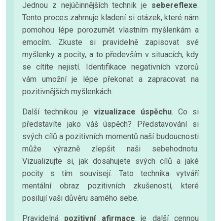
Jednou z nejúčinnějších technik je
sebereflexe
.
Tento proces zahrnuje kladení si otázek, které nám
pomohou lépe porozumět vlastním myšlenkám a
emocím. Zkuste si pravidelně zapisovat své
myšlenky a pocity, a to především v situacích, kdy
se cítíte nejistí. Identifikace negativních vzorců
vám umožní je lépe překonat a zapracovat na
pozitivnějších myšlenkách.
Další technikou je
vizualizace úspěchu
. Co si
představíte jako váš úspěch? Představování si
svých cílů a pozitivních momentů naší budoucnosti
může výrazně zlepšit naši sebehodnotu.
Vizualizujte si, jak dosahujete svých cílů a jaké
pocity s tím souvisejí. Tato technika vytváří
mentální obraz pozitivních zkušeností, které
posilují vaši důvěru samého sebe.
Pravidelná
pozitivní afirmace
je další cennou