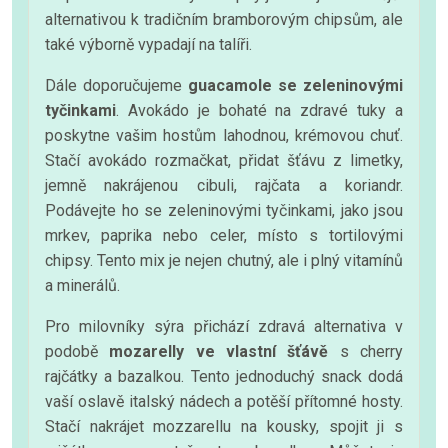
alternativou k tradičním bramborovým chipsům, ale
také výborně vypadají na talíři.
Dále doporučujeme
guacamole se zeleninovými
tyčinkami
. Avokádo je bohaté na zdravé tuky a
poskytne vašim hostům lahodnou, krémovou chuť.
Stačí avokádo rozmačkat, přidat šťávu z limetky,
jemně nakrájenou cibuli, rajčata a koriandr.
Podávejte ho se zeleninovými tyčinkami, jako jsou
mrkev, paprika nebo celer, místo s tortilovými
chipsy. Tento mix je nejen chutný, ale i plný vitamínů
a minerálů.
Pro milovníky sýra přichází zdravá alternativa v
podobě
mozarelly ve vlastní šťávě
s cherry
rajčátky a bazalkou. Tento jednoduchý snack dodá
vaší oslavě italský nádech a potěší přítomné hosty.
Stačí nakrájet mozzarellu na kousky, spojit ji s