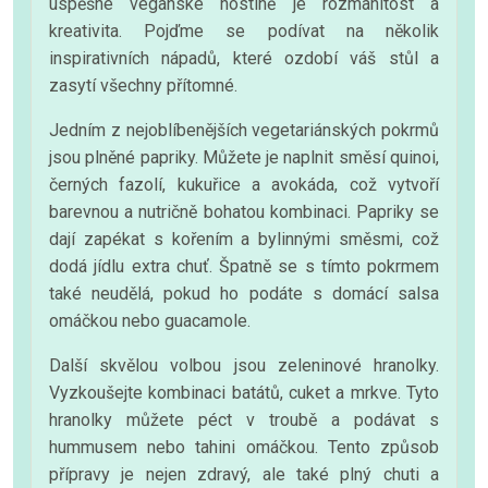
úspěšné veganské hostině je rozmanitost a
kreativita. Pojďme se podívat na několik
inspirativních nápadů, které ozdobí váš stůl a
zasytí všechny přítomné.
Jedním z nejoblíbenějších vegetariánských pokrmů
jsou plněné papriky. Můžete je naplnit směsí quinoi,
černých fazolí, kukuřice a avokáda, což vytvoří
barevnou a nutričně bohatou kombinaci. Papriky se
dají zapékat s kořením a bylinnými směsmi, což
dodá jídlu extra chuť. Špatně se s tímto pokrmem
také neudělá, pokud ho podáte s domácí salsa
omáčkou nebo guacamole.
Další skvělou volbou jsou zeleninové hranolky.
Vyzkoušejte kombinaci batátů, cuket a mrkve. Tyto
hranolky můžete péct v troubě a podávat s
hummusem nebo tahini omáčkou. Tento způsob
přípravy je nejen zdravý, ale také plný chuti a