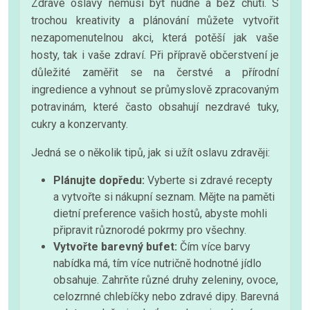
Zdravé oslavy nemusí být nudné a bez chuti. S
trochou kreativity a plánování můžete vytvořit
nezapomenutelnou akci, která potěší jak vaše
hosty, tak i vaše zdraví. Při přípravě občerstvení je
důležité zaměřit se na čerstvé a přírodní
ingredience a vyhnout se průmyslově zpracovaným
potravinám, které často obsahují nezdravé tuky,
cukry a konzervanty.
Jedná se o několik tipů, jak si užít oslavu zdravěji:
Plánujte dopředu:
Vyberte si zdravé recepty
a vytvořte si nákupní seznam. Mějte na paměti
dietní preference vašich hostů, abyste mohli
připravit různorodé pokrmy pro všechny.
Vytvořte barevný bufet:
Čím více barvy
nabídka má, tím více nutričně hodnotné jídlo
obsahuje. Zahrňte různé druhy zeleniny, ovoce,
celozrnné chlebíčky nebo zdravé dipy. Barevná