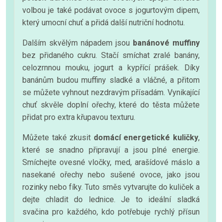
volbou je také podávat ovoce s jogurtovým dipem,
který umocní chuť a přidá další nutriční hodnotu.
Dalším skvělým nápadem jsou
banánové muffiny
bez přidaného cukru. Stačí smíchat zralé banány,
celozrnnou mouku, jogurt a kypřící prášek. Díky
banánům budou muffiny sladké a vláčné, a přitom
se můžete vyhnout nezdravým přísadám. Vynikající
chuť skvěle doplní ořechy, které do těsta můžete
přidat pro extra křupavou texturu.
Můžete také zkusit
domácí energetické kuličky
,
které se snadno připravují a jsou plné energie.
Smíchejte ovesné vločky, med, arašídové máslo a
nasekané ořechy nebo sušené ovoce, jako jsou
rozinky nebo fíky. Tuto směs vytvarujte do kuliček a
dejte chladit do lednice. Je to ideální sladká
svačina pro každého, kdo potřebuje rychlý přísun