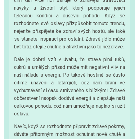
čím dál více lidí usiluje o zdravější stravovací
návyky a životní styl, který podporuje jejich
tělesnou kondici a duševní pohodu. Když se
rozhodnete své oslavy přizpůsobit tomuto trendu,
nejenže přispějete ke zdraví svých hostů, ale také
se stanete inspirací pro ostatní. Zdravé jídlo může
být totiž stejně chutné a atraktivní jako to nezdravé.
Dále je dobré vzít v úvahu, že strava plná tuků,
cukrů a umělých přísad může mít negativní vliv na
naši náladu a energii. Po takové hostině se často
cítíme unavení a letargičtí, což nám brání ve
vychutnávání si času stráveného s blízkými. Zdravé
občerstvení naopak dodává energii a zlepšuje naši
celkovou pohodu, což nám umožňuje naplno si užít
oslavu.
Navíc, když se rozhodnete připravit zdravé pokrmy,
dáváte přítomným možnost ochutnat nové chutě a