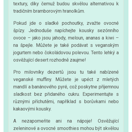
textury, díky čemuž budou skvělou alternativou k
tradičním bramborovým hranolkům.
Pokud jde o sladké pochoutky, zvažte ovocné
špízy. Jednoduše napíchejte kousky sezónního
ovoce – jako jsou jahody, meloun, ananas a kiwi –
na špejle. Můžete je také podávat s veganským
jogurtem nebo čokoládovou polevou. Tento lehký a
osvěžující desert rozhodně zaujme!
Pro milovníky dezertů jsou tu také nabízené
veganské muffiny. Můžete je upéct z mletých
mandlí a banánového pyré, což poskytne příjemnou
sladkost bez přidaného cukru. Experimentujte s
různými příchutěmi, například s borůvkami nebo
kakaovými kousky.
A nezapomeňte ani na nápoje! Osvěžující
zeleninové a ovocné smoothies mohou být skvělou