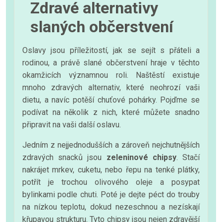
Zdravé alternativy
slaných občerstvení
Oslavy jsou příležitostí, jak se sejít s přáteli a
rodinou, a právě slané občerstvení hraje v těchto
okamžicích významnou roli. Naštěstí existuje
mnoho zdravých alternativ, které neohrozí vaši
dietu, a navíc potěší chuťové pohárky. Pojďme se
podívat na několik z nich, které můžete snadno
připravit na vaši další oslavu.
Jedním z nejjednodušších a zároveň nejchutnějších
zdravých snacků jsou
zeleninové chipsy
. Stačí
nakrájet mrkev, cuketu, nebo řepu na tenké plátky,
potřít je trochou olivového oleje a posypat
bylinkami podle chuti. Poté je dejte péct do trouby
na nízkou teplotu, dokud nezeschnou a nezískají
křupavou strukturu. Tyto chipsy jsou nejen zdravější