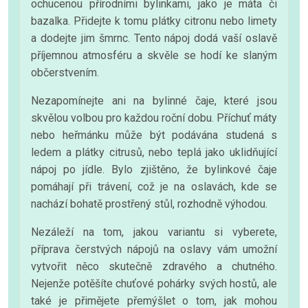
ochucenou přírodními bylinkami, jako je máta či
bazalka. Přidejte k tomu plátky citronu nebo limety
a dodejte jim šmrnc. Tento nápoj dodá vaší oslavě
příjemnou atmosféru a skvěle se hodí ke slaným
občerstvením.
Nezapomínejte ani na bylinné čaje, které jsou
skvělou volbou pro každou roční dobu. Příchuť máty
nebo heřmánku může být podávána studená s
ledem a plátky citrusů, nebo teplá jako uklidňující
nápoj po jídle. Bylo zjištěno, že bylinkové čaje
pomáhají při trávení, což je na oslavách, kde se
nachází bohatě prostřený stůl, rozhodně výhodou.
Nezáleží na tom, jakou variantu si vyberete,
příprava čerstvých nápojů na oslavy vám umožní
vytvořit něco skutečně zdravého a chutného.
Nejenže potěšíte chuťové pohárky svých hostů, ale
také je přimějete přemýšlet o tom, jak mohou