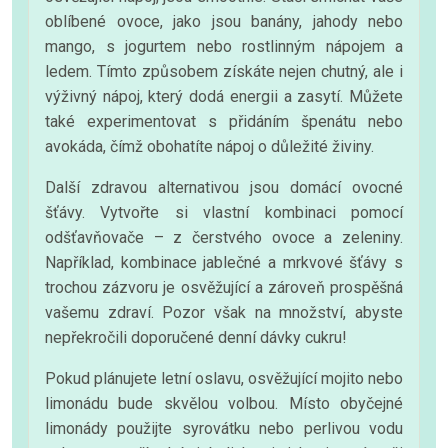
oblíbené ovoce, jako jsou banány, jahody nebo
mango, s jogurtem nebo rostlinným nápojem a
ledem. Tímto způsobem získáte nejen chutný, ale i
výživný nápoj, který dodá energii a zasytí. Můžete
také experimentovat s přidáním špenátu nebo
avokáda, čímž obohatíte nápoj o důležité živiny.
Další zdravou alternativou jsou domácí ovocné
šťávy. Vytvořte si vlastní kombinaci pomocí
odšťavňovače – z čerstvého ovoce a zeleniny.
Například, kombinace jablečné a mrkvové šťávy s
trochou zázvoru je osvěžující a zároveň prospěšná
vašemu zdraví. Pozor však na množství, abyste
nepřekročili doporučené denní dávky cukru!
Pokud plánujete letní oslavu, osvěžující mojito nebo
limonádu bude skvělou volbou. Místo obyčejné
limonády použijte syrovátku nebo perlivou vodu