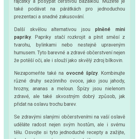
rajčátky a posypat čerstvou bazalkou. Můžete je
také podávat na párátkách pro jednoduchou
prezentaci a snadné zakusování.
Další skvělou alternativou jsou
plněné mini
papriky
. Papriky stačí rozkrojit a plnit směsí z
tvarohu, bylinkami nebo nestejně upraveným
humusem. Tyto barevné a zdravé občerstvení nejen
že potěší oči, ale i slouží jako skvělý zdroj bílkovin.
Nezapomeňte také na
ovocné špízy
. Kombinujte
různé druhy sezónního ovoce, jako jsou jahody,
hrozny, ananas a meloun. Špízy jsou nielenom
zdravé, ale také skvostným dobrý způsob, jak
přidat na oslavu trochu barev.
Se zdravými slanými občerstveními na vaší oslavě
uděláte radost nejen svým hostům, ale i svému
tělu. Osvojte si tyto jednoduché recepty a zažijte,