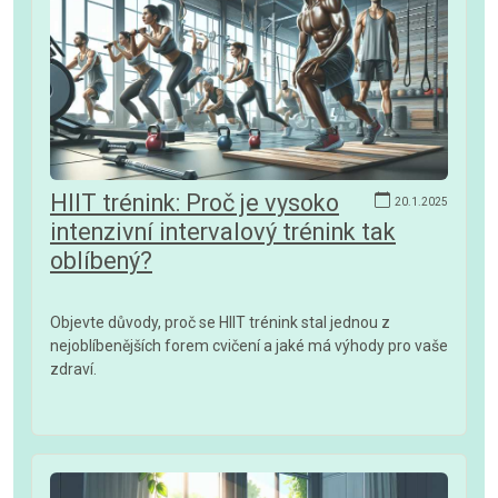
HIIT trénink: Proč je vysoko
20.1.2025
intenzivní intervalový trénink tak
oblíbený?
Objevte důvody, proč se HIIT trénink stal jednou z
nejoblíbenějších forem cvičení a jaké má výhody pro vaše
zdraví.