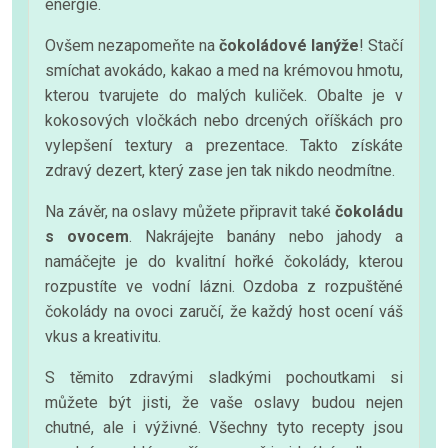
energie.
Ovšem nezapomeňte na
čokoládové lanýže
! Stačí
smíchat avokádo, kakao a med na krémovou hmotu,
kterou tvarujete do malých kuliček. Obalte je v
kokosových vločkách nebo drcených oříškách pro
vylepšení textury a prezentace. Takto získáte
zdravý dezert, který zase jen tak nikdo neodmítne.
Na závěr, na oslavy můžete připravit také
čokoládu
s ovocem
. Nakrájejte banány nebo jahody a
namáčejte je do kvalitní hořké čokolády, kterou
rozpustíte ve vodní lázni. Ozdoba z rozpuštěné
čokolády na ovoci zaručí, že každý host ocení váš
vkus a kreativitu.
S těmito zdravými sladkými pochoutkami si
můžete být jisti, že vaše oslavy budou nejen
chutné, ale i výživné. Všechny tyto recepty jsou