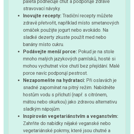
paleta podněcuje chuť a podporuje zdravé
stravovací návyky.
Inovujte recepty:
Tradiční recepty můžete
zdravě přetvořit, například místo smetanových
omáček použijte jogurt nebo avokádo. Na
sladké dezerty zkuste použít med nebo
banány místo cukru.
Podávejte menší porce:
Pokud je na stole
mnoho malých jazykových pamlsků, hosté si
mohou vychutnat více chutí bez přejídání. Malé
porce navíc podporují pestrost.
Nezapomeňte na hydrataci:
Při oslavách je
snadné zapomínat na pitný režim. Nabídněte
hostům vodu s příchutí (např. s citrónem,
mátou nebo okurkou) jako zdravou alternativu
sladkým nápojům.
Inspirován vegetariánstvím a veganstvím:
Zahrňte do nabídky nějaké veganské nebo
vegetariánské pokrmy, které jsou chutné a