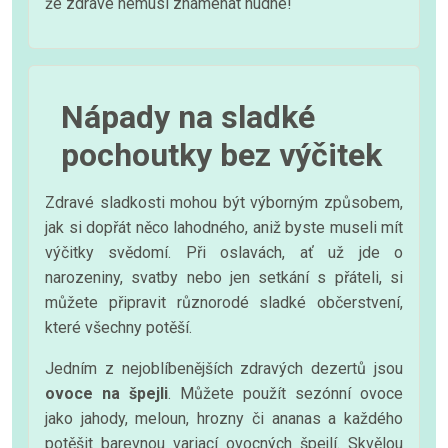
že zdravé nemusí znamenat nudné!
Nápady na sladké
pochoutky bez výčitek
Zdravé sladkosti mohou být výborným způsobem,
jak si dopřát něco lahodného, aniž byste museli mít
výčitky svědomí. Při oslavách, ať už jde o
narozeniny, svatby nebo jen setkání s přáteli, si
můžete připravit různorodé sladké občerstvení,
které všechny potěší.
Jedním z nejoblíbenějších zdravých dezertů jsou
ovoce na špejli
. Můžete použít sezónní ovoce
jako jahody, meloun, hrozny či ananas a každého
potěšit barevnou variací ovocných špejlí. Skvělou