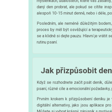
myšlenkách, událostech, které vás zasáhly,
daný den probrat, ale pokud se cítíte ins
alespoň 10-15 minut denně, nebo i déle, po
Posledním, ale neméně důležitým bodem, j
proces by měl být osvěžující a terapeutick
se a klidně si dejte pauzu. Hlavní je vráti
rutinu psaní.
Jak přizpůsobit de
Když se rozhodnete začít psát deník, důl
psaní, různé cíle a emocionální požadavky, p
Prvním krokem k přizpůsobení deníku je v
digitální alternativy, jako jsou aplikace p
Můžete si vybrat krásný zápisník s motivuj