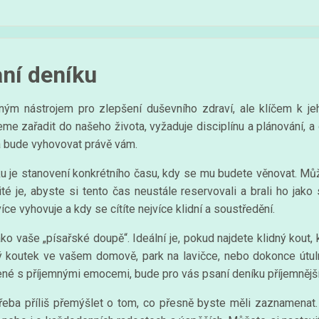
aní deníku
m nástrojem pro zlepšení duševního zdraví, ale klíčem k jeho e
e zařadit do našeho života, vyžaduje disciplínu a plánování, a d
erá bude vyhovovat právě vám.
u je stanovení konkrétního času, kdy se mu budete věnovat. Můž
é je, abyste si tento čas neustále reservovali a brali ho jako 
ce vyhovuje a kdy se cítíte nejvíce klidní a soustředění.
jako vaše „písařské doupě“. Ideální je, pokud najdete klidný kou
ný koutek ve vašem domově, park na lavičce, nebo dokonce útulná
é s příjemnými emocemi, bude pro vás psaní deníku příjemnější 
řeba příliš přemýšlet o tom, co přesně byste měli zaznamenat