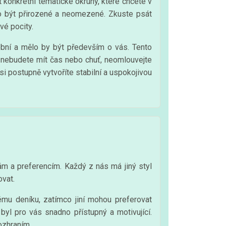
 konkrétní tematické okruhy, které chcete v
ělo být přirozené a neomezené. Zkuste psát
vé pocity.
obní a mělo by být především o vás. Tento
dy nebudete mít čas nebo chuť, neomlouvejte
si postupně vytvoříte stabilní a uspokojivou
m a preferencím. Každý z nás má jiný styl
ovat.
ému deníku, zatímco jiní mohou preferovat
y byl pro vás snadno přístupný a motivující.
ozhraním.