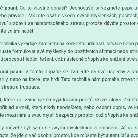
é psaní
. Co to vlastně obnáší? Jednoduše si vezmete papír a
ebo pravidel. Můžete psát o všech svých myšlenkách, pocitech,
lavu“ a zbavit se nahromaděného stresu, protože dáváte prostor
te vnitřní napětí.
 technika vyžaduje zaměření na konkrétní události, situace nebo po
é zkuste formulovat své myšlenky do pozitivních afirmací nebo str
 procesu hledání řešení, což následně přispívá ke snížení stres
ací psaní
. V tomto případě se zaměříte na své úspěchy a poz
ařily, nebo na které jste hrdí. Tato technika nám pomáhá změnit
stresu a frustrace.
í
, které se zaměřuje na vyjadřování pocitů skrze slova. Zkust
příklad e-mail, který nikdy neodešlete, nebo osobní dopis, ve kt
te mezi nimi a svou myslí bezpečný prostor, což přispívá ke sníž
s, kdy můžete být sami se svými myšlenkami a emocemi. Ať už 
atujte, že jde o váš osobní prostor, kde můžete být autentičtí a sv