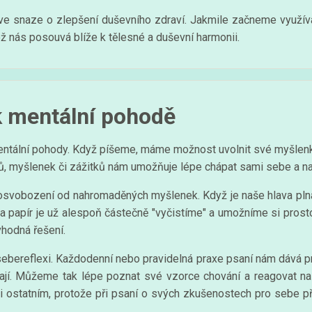
j ve snaze o zlepšení duševního zdraví. Jakmile začneme využív
 nás posouvá blíže k tělesné a duševní harmonii.
k mentální pohodě
entální pohody. Když píšeme, máme možnost uvolnit své myšlenky
tů, myšlenek či zážitků nám umožňuje lépe chápat sami sebe a na
e osvobození od nahromaděných myšlenek. Když je naše hlava pln
na papír je už alespoň částečně "vyčistíme" a umožníme si prost
vhodná řešení.
sebereflexi. Každodenní nebo pravidelná praxe psaní nám dává p
ají. Můžeme tak lépe poznat své vzorce chování a reagovat na
i ostatním, protože při psaní o svých zkušenostech pro sebe př