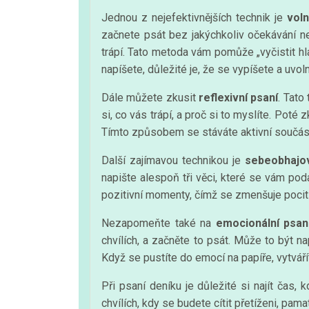
Jednou z nejefektivnějších technik je
voln
začnete psát bez jakýchkoliv očekávání n
trápí. Tato metoda vám pomůže „vyčistit h
napíšete, důležité je, že se vypíšete a uvolní
Dále můžete zkusit
reflexivní psaní
. Tato
si, co vás trápí, a proč si to myslíte. Pot
Tímto způsobem se stáváte aktivní součástí
Další zajímavou technikou je
sebeobhajov
napište alespoň tři věci, které se vám pod
pozitivní momenty, čímž se zmenšuje pocit 
Nezapomeňte také na
emocionální psan
chvílích, a začněte to psát. Může to být na
Když se pustíte do emocí na papíře, vytváří
Při psaní deníku je důležité si najít ča
chvílích, kdy se budete cítit přetíženi, pam