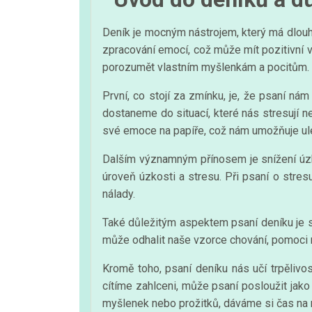
Deník je mocným nástrojem, který má dlouh
zpracování emocí, což může mít pozitivní 
porozumět vlastním myšlenkám a pocitům. A
První, co stojí za zmínku, je, že psaní n
dostaneme do situací, které nás stresují 
své emoce na papíře, což nám umožňuje ule
Dalším významným přínosem je snížení úzkos
úroveň úzkosti a stresu. Při psaní o stre
nálady.
Také důležitým aspektem psaní deníku je s
může odhalit naše vzorce chování, pomoci 
Kromě toho, psaní deníku nás učí trpělivo
cítíme zahlceni, může psaní posloužit jako
myšlenek nebo prožitků, dáváme si čas na re