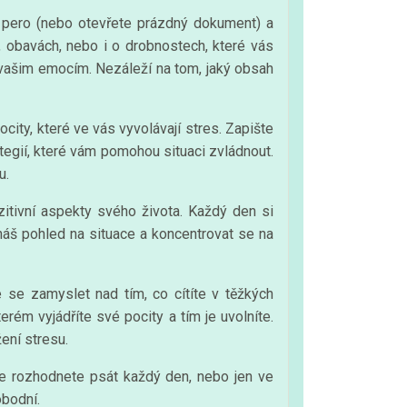
 pero (nebo otevřete prázdný dokument) a
 obavách, nebo i o drobnostech, které vás
 vašim emocím. Nezáleží na tom, jaký obsah
city, které ve vás vyvolávají stres. Zapište
ategií, které vám pomohou situaci zvládnout.
u.
itivní aspekty svého života. Každý den si
 náš pohled na situace a koncentrovat se na
e se zamyslet nad tím, co cítíte v těžkých
erém vyjádříte své pocity a tím je uvolníte.
ení stresu.
se rozhodnete psát každý den, nebo jen ve
obodní.