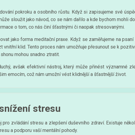
ování pokroku a osobního růstu. Když si zapisujeme své úspěch
může sloužit jako návod, co se nám dařilo a kde bychom mohli do
mace o tom, co nás činí šťastnými či naopak stresovanými.
govat jako forma meditační praxe. Když se zaměřujeme na psaní
zt vnitřní klid. Tento proces nám umožňuje přesunout se k pozit
shonu mohou snadno ztratit.
oduchý, avšak efektivní nástroj, který může přinést významné z
 emocím, což nám umožní vést klidnější a šťastnější život.
snížení stresu
 pro zvládání stresu a zlepšení duševního zdraví. Existuje něko
tresu a podporu vaší mentální pohody.