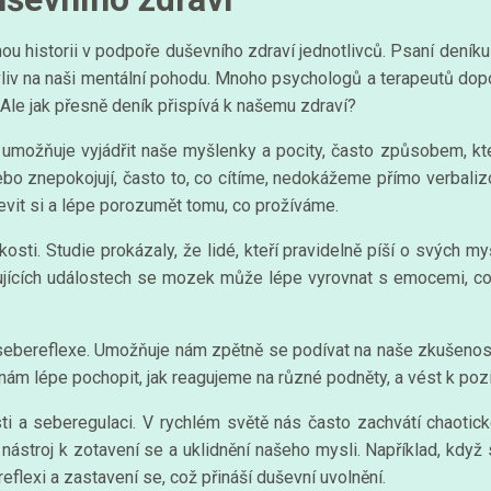
ou historii v podpoře duševního zdraví jednotlivců. Psaní deník
vliv na naši mentální pohodu. Mnoho psychologů a terapeutů dopo
le jak přesně deník přispívá k našemu zdraví?
ám umožňuje vyjádřit naše myšlenky a pocity, často způsobem, kt
nebo znepokojují, často to, co cítíme, nedokážeme přímo verba
vit si a lépe porozumět tomu, co prožíváme.
ti. Studie prokázaly, že lidé, kteří pravidelně píší o svých myš
sujících událostech se mozek může lépe vyrovnat s emocemi, což
ebereflexe. Umožňuje nám zpětně se podívat na naše zkušenosti a
nám lépe pochopit, jak reagujeme na různé podněty, a vést k poz
sti a seberegulaci. V rychlém světě nás často zachvátí chaotic
 nástroj k zotavení se a uklidnění našeho mysli. Například, když
flexi a zastavení se, což přináší duševní uvolnění.