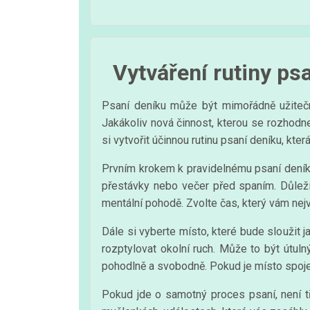
Vytváření rutiny ps
Psaní deníku může být mimořádně užitečný
Jakákoliv nová činnost, kterou se rozhodnem
si vytvořit účinnou rutinu psaní deníku, kt
Prvním krokem k pravidelnému psaní deník
přestávky nebo večer před spaním. Důležit
mentální pohodě. Zvolte čas, který vám nejví
Dále si vyberte místo, které bude sloužit 
rozptylovat okolní ruch. Může to být útul
pohodlně a svobodně. Pokud je místo spojen
Pokud jde o samotný proces psaní, není t