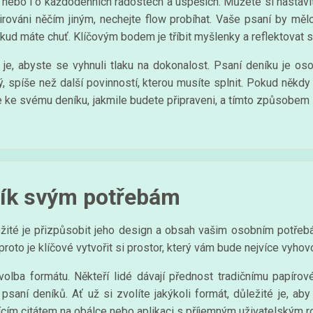
 nebo i o každodenních radostech a úspěších. Můžete si nastavit
pirováni něčím jiným, nechejte flow probíhat. Vaše psaní by m
kud máte chuť. Klíčovým bodem je tříbit myšlenky a reflektovat s
e, abyste se vyhnuli tlaku na dokonalost. Psaní deníku je os
ý, spíše než další povinností, kterou musíte splnit. Pokud něk
t se ke svému deníku, jakmile budete připraveni, a tímto způsobem 
ník svým potřebám
ežité je přizpůsobit jeho design a obsah vašim osobním potřebá
roto je klíčové vytvořit si prostor, který vám bude nejvíce vyhov
olba formátu. Někteří lidé dávají přednost tradičnímu papírov
ro psaní deníků. Ať už si zvolíte jakýkoli formát, důležité je, ab
ícím citátem na obálce nebo aplikaci s příjemným uživatelským r