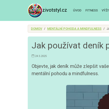
zivotstyl.cz
ÚVOD
FITNESS
VÝŽ
DOMOV
MENTÁLNÍ POHODA A MINDFULNESS
J
Jak používat deník p
24.5.2025
Objevte, jak deník může zlepšit vaše
mentální pohodu a mindfulness.