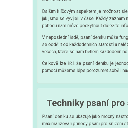
Dalším klíčovým aspektem je možnost sled
jak jsme se vyvíjeli v čase. Každý záznam 
pohodu nám může poskytnout důležité infor
V neposlední řadě, psaní deníku může fun
se oddělit od každodenních starostí a nalé
věcech, které se nám během každodenního 
Celkově lze říci, že psaní deníku je jedn
pomocí můžeme lépe porozumět sobě i našim
Techniky psaní pro 
Psaní deníku se ukazuje jako mocný nástroj
maximalizovali přínosy psaní pro snížení s