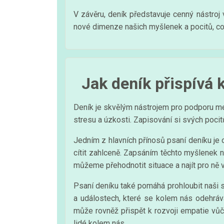
V závěru, deník představuje cenný nástro
nové dimenze našich myšlenek a pocitů, což
Jak deník přispívá 
Deník je skvělým nástrojem pro podporu m
stresu a úzkosti. Zapisování si svých poci
Jedním z hlavních přínosů psaní deníku j
cítit zahlceně. Zapsáním těchto myšlenek 
můžeme přehodnotit situace a najít pro ně 
Psaní deníku také pomáhá prohloubit naši 
a událostech, které se kolem nás odehráv
může rovněž přispět k rozvoji empatie vůč
lidé kolem nás.