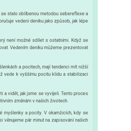
u se stalo oblíbenou metodou sebereflexe a
ručuje vedení deníku jako způsob, jak lépe
erý není možné sdílet s ostatními. Když se
lizovat. Vedením deníku můžeme prezentovat
lenkách a pocitech, mají tendenci mít nižší
 vede k vyššímu pocitu klidu a stabilizaci
 vidět, jak jsme se vyvíjeli. Tento proces
itivním změnám v našich životech.
ké myšlenky a pocity. V okamžicích, kdy se
 si věnujeme pár minut na zapisování našich