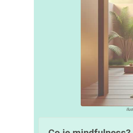
Ilu
Co je mindfulness?