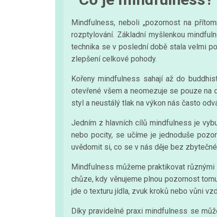
Mindfulness, neboli „pozornost na příto
rozptylování. Základní myšlenkou mindfuln
technika se v poslední době stala velmi pop
zlepšení celkové pohody.
Kořeny mindfulness sahají až do buddhist
otevřené všem a neomezuje se pouze na duch
styl a neustálý tlak na výkon nás často od
Jedním z hlavních cílů mindfulness je vyb
nebo pocity, se učíme je jednoduše pozor
uvědomit si, co se v nás děje bez zbytečné
Mindfulness můžeme praktikovat různými zp
chůze, kdy věnujeme plnou pozornost tomu, 
jde o texturu jídla, zvuk kroků nebo vůni
Díky pravidelné praxi mindfulness se může