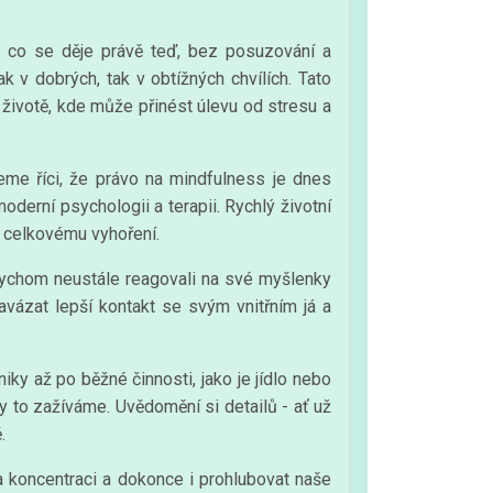
, co se děje právě teď, bez posuzování a
 v dobrých, tak v obtížných chvílích. Tato
 životě, kde může přinést úlevu od stresu a
eme říci, že právo na mindfulness je dnes
derní psychologii a terapii. Rychlý životní
a celkovému vyhoření.
abychom neustále reagovali na své myšlenky
vázat lepší kontakt se svým vnitřním já a
y až po běžné činnosti, jako je jídlo nebo
y to zažíváme. Uvědomění si detailů - ať už
.
a koncentraci a dokonce i prohlubovat naše