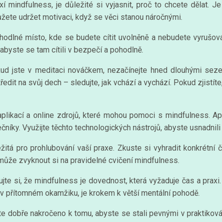
í mindfulness, je důležité si vyjasnit, proč to chcete dělat. 
ete udržet motivaci, když se věci stanou náročnými.
ohodlné místo, kde se budete cítit uvolněně a nebudete vyrušo
abyste se tam cítili v bezpečí a pohodlně.
kud jste v meditaci nováčkem, nezačínejte hned dlouhými seze
dit na svůj dech – sledujte, jak vchází a vychází. Pokud zjistíte,
aplikací a online zdrojů, které mohou pomoci s mindfulness. A
níky. Využijte těchto technologických nástrojů, abyste usnadnili
ežitá pro prohlubování vaší praxe. Zkuste si vyhradit konkrétní
může zvyknout si na pravidelné cvičení mindfulness.
ujte si, že mindfulness je dovednost, která vyžaduje čas a prax
e v přítomném okamžiku, je krokem k větší mentální pohodě.
te dobře nakročeno k tomu, abyste se stali pevnými v praktiková