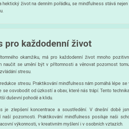
a hektický život na denním pořádku, se mindfulness stává nejen 
u.
 pro každodenní život
řítomného okamžiku, má pro každodenní život mnoho pozitivn
ším naučit se umění být v přítomnosti a věnovat pozornost t
vládání stresu.
e redukce stresu. Praktikování mindfulness nám pomáhá lépe se 
se osvobodit od úzkostí a obav, které nás trápí. Tento techni
ětší duševní pohodě a klidu.
 je zlepšení koncentrace a soustředění. V dnešní době js
 naší pozornosti. Praktikování mindfulness posiluje naši sch
acovní výkonnosti, v kreativním myšlení i v osobních vztazích.