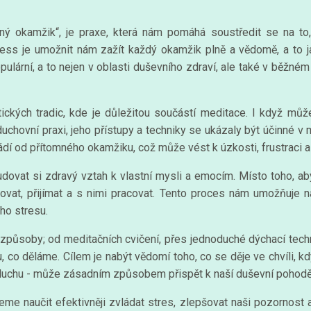
mný okamžik“, je praxe, která nám pomáhá soustředit se na to
ess je umožnit nám zažít každý okamžik plně a vědomě, a to jak
ulární, a to nejen v oblasti duševního zdraví, ale také v běžném
ických tradic, kde je důležitou součástí meditace. I když můž
ovní praxi, jeho přístupy a techniky se ukázaly být účinné v mo
vádí od přítomného okamžiku, což může vést k úzkosti, frustraci 
udovat si zdravý vztah k vlastní mysli a emocím. Místo toho, 
ovat, přijímat a s nimi pracovat. Tento proces nám umožňuje na
ho stresu.
ůsoby; od meditačních cvičení, přes jednoduché dýchací technik
co děláme. Cílem je nabýt vědomí toho, co se děje ve chvíli, kd
 vzduchu - může zásadním způsobem přispět k naší duševní pohodě
me naučit efektivněji zvládat stres, zlepšovat naši pozornost 