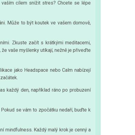
Je vaším cílem snížit stres? Chcete se lépe
váni. Může to být koutek ve vašem domově,
ními. Zkuste začít s krátkými meditacemi,
 že vaše myšlenky utíkají, nežně je přiveďte
plikace jako Headspace nebo Calm nabízejí
 začátek.
 čas každý den, například ráno po probuzení
i. Pokud se vám to zpočátku nedaří, buďte k
ní mindfulness. Každý malý krok je cenný a