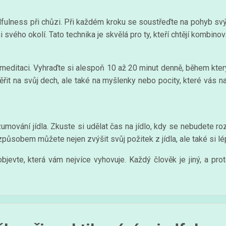
dfulness při chůzi. Při každém kroku se soustřeďte na pohyb svýc
svého okolí. Tato technika je skvělá pro ty, kteří chtějí kombinov
meditaci. Vyhraďte si alespoň 10 až 20 minut denně, během kter
it na svůj dech, ale také na myšlenky nebo pocity, které vás na
ování jídla. Zkuste si udělat čas na jídlo, kdy se nebudete ro
způsobem můžete nejen zvýšit svůj požitek z jídla, ale také si lép
jevte, která vám nejvíce vyhovuje. Každý člověk je jiný, a pro