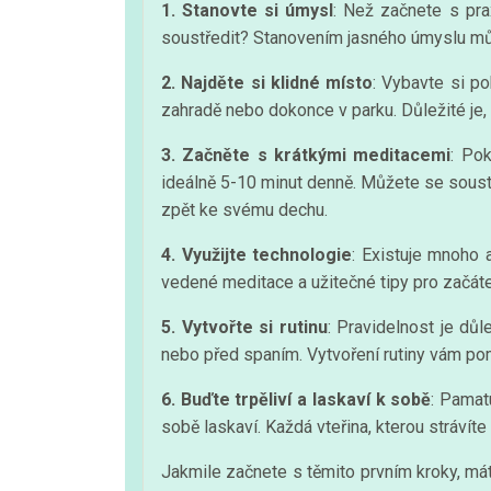
1. Stanovte si úmysl
: Než začnete s prax
soustředit? Stanovením jasného úmyslu můž
2. Najděte si klidné místo
: Vybavte si p
zahradě nebo dokonce v parku. Důležité je, 
3. Začněte s krátkými meditacemi
: Po
ideálně 5-10 minut denně. Můžete se soustře
zpět ke svému dechu.
4. Využijte technologie
: Existuje mnoho 
vedené meditace a užitečné tipy pro začáteč
5. Vytvořte si rutinu
: Pravidelnost je důl
nebo před spaním. Vytvoření rutiny vám po
6. Buďte trpěliví a laskaví k sobě
: Pamat
sobě laskaví. Každá vteřina, kterou strávít
Jakmile začnete s těmito prvním kroky, má