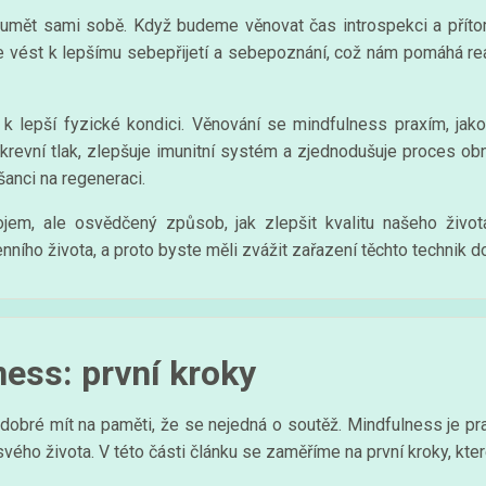
umět sami sobě. Když budeme věnovat čas introspekci a příto
 vést k lepšímu sebepřijetí a sebepoznání, což nám pomáhá reag
k lepší fyzické kondici. Věnování se mindfulness praxím, ja
e krevní tlak, zlepšuje imunitní systém a zjednodušuje proces o
šanci na regeneraci.
ojem, ale osvědčený způsob, jak zlepšit kvalitu našeho život
ního života, a proto byste měli zvážit zařazení těchto technik do
ness: první kroky
dobré mít na paměti, že se nejedná o soutěž. Mindfulness je pr
o svého života. V této části článku se zaměříme na první kroky, kt