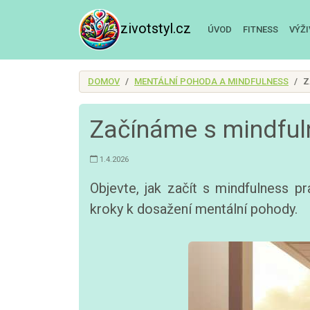
zivotstyl.cz
ÚVOD
FITNESS
VÝŽ
DOMOV
MENTÁLNÍ POHODA A MINDFULNESS
Z
Začínáme s mindfuln
1.4.2026
Objevte, jak začít s mindfulness p
kroky k dosažení mentální pohody.