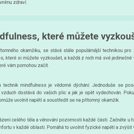
vnímu zdraví.
dfulness, které můžete vyzkou
ítomného okamžiku, se stává stále populárnější technikou pro 
s, které si můžete vyzkoušet, a každá z nich má své jedinečné 
teré vám pomohou začít.
ích technik mindfulness je vědomé dýchání. Jednoduše se po
e vzduch dostává do vašich plic a jak je opět vydechován. Poku
omůže uvolnit napětí a soustředit se na přítomný okamžik.
ázení celého těla a věnování pozornosti každé části. Začněte u 
fortu v každé oblasti. Pomáhá to uvolnit fyzické napětí a zvýšit 