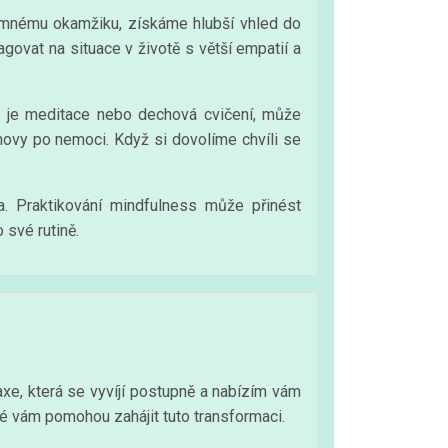
mnému okamžiku, získáme hlubší vhled do
ovat na situace v životě s větší empatií a
ko je meditace nebo dechová cvičení, může
bnovy po nemoci. Když si dovolíme chvíli se
a. Praktikování mindfulness může přinést
 své rutině.
axe, která se vyvíjí postupně a nabízím vám
eré vám pomohou zahájit tuto transformaci.