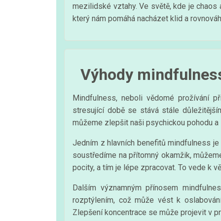
mezilidské vztahy. Ve světě, kde je chaos 
který nám pomáhá nacházet klid a rovnováh
Výhody mindfulness
Mindfulness, neboli vědomé prožívání p
stresující době se stává stále důležitěj
můžeme zlepšit naši psychickou pohodu a z
Jedním z hlavních benefitů mindfulness j
soustředíme na přítomný okamžik, můžeme 
pocity, a tím je lépe zpracovat. To vede k v
Dalším významným přínosem mindfulness
rozptýlením, což může vést k oslabování
Zlepšení koncentrace se může projevit v pr