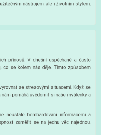
užitečným nástrojem, ale i životním stylem,
ích přínosů. V dnešní uspěchané a často
omu, co se kolem nás děje. Tímto způsobem
vyrovnat se stresovými situacemi. Když se
ka nám pomáhá uvědomit si naše myšlenky a
me neustále bombardováni informacemi a
opnost zaměřit se na jednu věc najednou.