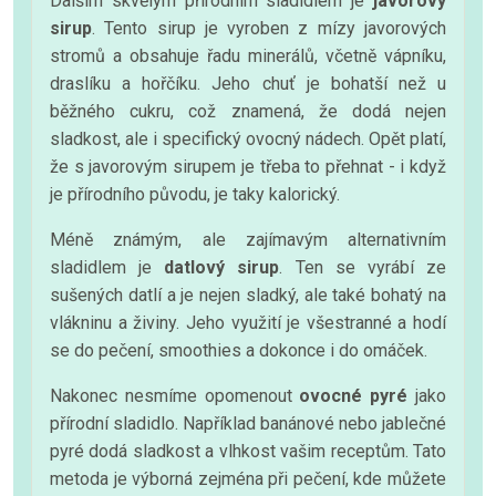
Dalším skvělým přírodním sladidlem je
javorový
sirup
. Tento sirup je vyroben z mízy javorových
stromů a obsahuje řadu minerálů, včetně vápníku,
draslíku a hořčíku. Jeho chuť je bohatší než u
běžného cukru, což znamená, že dodá nejen
sladkost, ale i specifický ovocný nádech. Opět platí,
že s javorovým sirupem je třeba to přehnat - i když
je přírodního původu, je taky kalorický.
Méně známým, ale zajímavým alternativním
sladidlem je
datlový sirup
. Ten se vyrábí ze
sušených datlí a je nejen sladký, ale také bohatý na
vlákninu a živiny. Jeho využití je všestranné a hodí
se do pečení, smoothies a dokonce i do omáček.
Nakonec nesmíme opomenout
ovocné pyré
jako
přírodní sladidlo. Například banánové nebo jablečné
pyré dodá sladkost a vlhkost vašim receptům. Tato
metoda je výborná zejména při pečení, kde můžete