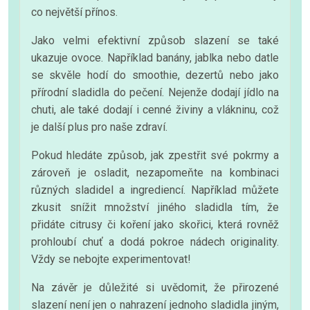
co největší přínos.
Jako velmi efektivní způsob slazení se také
ukazuje ovoce. Například banány, jablka nebo datle
se skvěle hodí do smoothie, dezertů nebo jako
přírodní sladidla do pečení. Nejenže dodají jídlo na
chuti, ale také dodají i cenné živiny a vlákninu, což
je další plus pro naše zdraví.
Pokud hledáte způsob, jak zpestřit své pokrmy a
zároveň je osladit, nezapomeňte na kombinaci
různých sladidel a ingrediencí. Například můžete
zkusit snížit množství jiného sladidla tím, že
přidáte citrusy či koření jako skořici, která rovněž
prohloubí chuť a dodá pokroe nádech originality.
Vždy se nebojte experimentovat!
Na závěr je důležité si uvědomit, že přirozené
slazení není jen o nahrazení jednoho sladidla jiným,