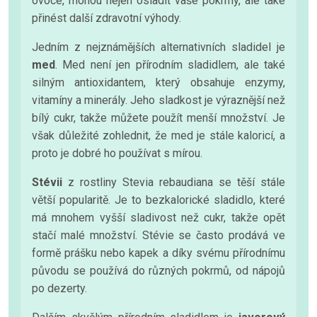
ovoce, mohou nejen osladit vaše pokrmy, ale také
přinést další zdravotní výhody.
Jedním z nejznámějších alternativních sladidel je
med
. Med není jen přírodním sladidlem, ale také
silným antioxidantem, který obsahuje enzymy,
vitamíny a minerály. Jeho sladkost je výraznější než
bílý cukr, takže můžete použít menší množství. Je
však důležité zohlednit, že med je stále kaloricí, a
proto je dobré ho používat s mírou.
Stévii
z rostliny Stevia rebaudiana se těší stále
větší popularitě. Je to bezkalorické sladidlo, které
má mnohem vyšší sladivost než cukr, takže opět
stačí malé množství. Stévie se často prodává ve
formě prášku nebo kapek a díky svému přírodnímu
původu se používá do různých pokrmů, od nápojů
po dezerty.