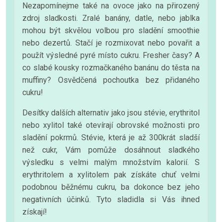
Nezapomínejme také na ovoce jako na přirozený
zdroj sladkosti. Zralé banány, datle, nebo jablka
mohou být skvělou volbou pro sladění smoothie
nebo dezertů. Stačí je rozmixovat nebo povařit a
použít výsledné pyré místo cukru. Fresher časy? A
co slabé kousky rozmačkaného banánu do těsta na
muffiny? Osvědčená pochoutka bez přidaného
cukru!
Desítky dalších alternativ jako jsou stévie, erythritol
nebo xylitol také otevírají obrovské možnosti pro
sladění pokrmů. Stévie, která je až 300krát sladší
než cukr, Vám pomůže dosáhnout sladkého
výsledku s velmi malým množstvím kalorií. S
erythritolem a xylitolem pak získáte chuť velmi
podobnou běžnému cukru, ba dokonce bez jeho
negativních účinků. Tyto sladidla si Vás ihned
získají!