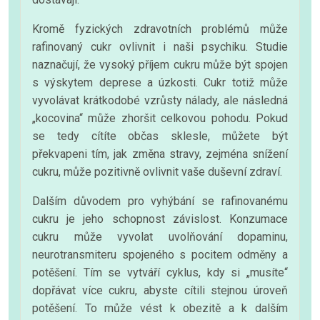
Kromě fyzických zdravotních problémů může
rafinovaný cukr ovlivnit i naši psychiku. Studie
naznačují, že vysoký příjem cukru může být spojen
s výskytem deprese a úzkosti. Cukr totiž může
vyvolávat krátkodobé vzrůsty nálady, ale následná
„kocovina“ může zhoršit celkovou pohodu. Pokud
se tedy cítíte občas sklesle, můžete být
překvapeni tím, jak změna stravy, zejména snížení
cukru, může pozitivně ovlivnit vaše duševní zdraví.
Dalším důvodem pro vyhýbání se rafinovanému
cukru je jeho schopnost závislost. Konzumace
cukru může vyvolat uvolňování dopaminu,
neurotransmiteru spojeného s pocitem odměny a
potěšení. Tím se vytváří cyklus, kdy si „musíte“
dopřávat více cukru, abyste cítili stejnou úroveň
potěšení. To může vést k obezitě a k dalším