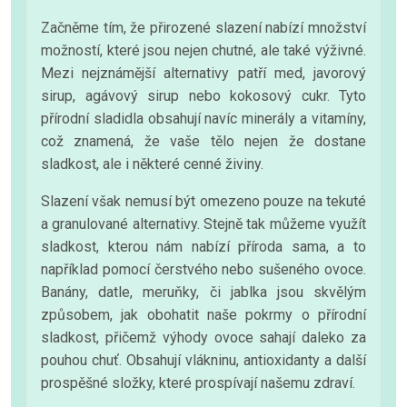
Začněme tím, že přirozené slazení nabízí množství
možností, které jsou nejen chutné, ale také výživné.
Mezi nejznámější alternativy patří med, javorový
sirup, agávový sirup nebo kokosový cukr. Tyto
přírodní sladidla obsahují navíc minerály a vitamíny,
což znamená, že vaše tělo nejen že dostane
sladkost, ale i některé cenné živiny.
Slazení však nemusí být omezeno pouze na tekuté
a granulované alternativy. Stejně tak můžeme využít
sladkost, kterou nám nabízí příroda sama, a to
například pomocí čerstvého nebo sušeného ovoce.
Banány, datle, meruňky, či jablka jsou skvělým
způsobem, jak obohatit naše pokrmy o přírodní
sladkost, přičemž výhody ovoce sahají daleko za
pouhou chuť. Obsahují vlákninu, antioxidanty a další
prospěšné složky, které prospívají našemu zdraví.