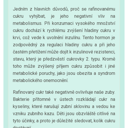
Jedním z hlavních důvodů, proč se rafinovanému
cukru vyhýbat, je jeho negativní vliv na
metabolismus. Při konzumaci vysokého množství
cukru dochází k rychlému zvýšení hladiny cukru v
krvi, což vede k uvolnění inzulínu. Tento hormon je
zodpovědný za regulaci hladiny cukru a při jeho
častém přetížení může dojít k inzulinové rezistenci,
stavu, který je předzvěstí cukrovky 2. typu. Kromě
toho může zvýšený příjem cukru způsobit i jiné
metabolické poruchy, jako jsou obezita a syndrom
metabolického onemocnění.
Rafinovaný cukr také negativně ovlivňuje naše zuby.
Bakterie přítomné v ústech rozkládají cukr na
kyseliny, které narušují zubní sklovinu a vedou ke
vzniku zubního kazu. Děti jsou obzvláště citlivé na
tyto účinky, a proto je důležité sledovat, kolik cukru
dostávají.