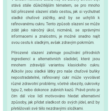
stává stále důležitějším tématem, se pro mnoho
lidí přirozené slazení stalo cestou, jak si vychutnat
sladké chuťové zážitky, aniž by se uchýlili k
rafinovanému cukru. Tento způsob slazení se může
zdát jako náročný úkol, nicméně, se správnými
informacemi a znalostmi, je možné snadno najít
svou cestu k sladkým, avšak zdravým pokrmům.
Přirozené slazení zahrnuje používání přírodních
ingrediencí a alternativních sladidel, které jsou
mnohem zdravější variantou klasického cukru.
Ačkoliv jsou sladké látky pro naše chuťové buňky
nepostradatelné, rafinovaný cukr může vyvolávat
různé zdravotní problémy, včetně obezity, cukrovky
typu 2, nebo dokonce zubních kazů. Právě proto je
čím dál více lidí motivováno hledat alternativní
způsoby, jak přidat sladkost do svých jídel, aniž by
přetěžovali své tělo nezdravými složkami.