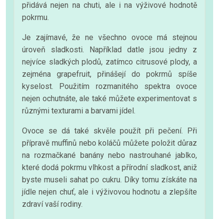
přidává nejen na chuti, ale i na výživové hodnotě
pokrmu.
Je zajímavé, že ne všechno ovoce má stejnou
úroveň sladkosti. Například datle jsou jedny z
nejvíce sladkých plodů, zatímco citrusové plody, a
zejména grapefruit, přinášejí do pokrmů spíše
kyselost. Použitím rozmanitého spektra ovoce
nejen ochutnáte, ale také můžete experimentovat s
různými texturami a barvami jídel.
Ovoce se dá také skvěle použít při pečení. Při
přípravě muffinů nebo koláčů můžete položit důraz
na rozmačkané banány nebo nastrouhané jablko,
které dodá pokrmu vlhkost a přírodní sladkost, aniž
byste museli sahat po cukru. Díky tomu získáte na
jídle nejen chuť, ale i výživovou hodnotu a zlepšíte
zdraví vaší rodiny.