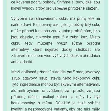
celkovému pocitu pohody. Shrňme si tedy, jaké jsou
hlavní výhody a tipy pro úspěšné přirozené slazení.
Vyhýbání se rafinovanému cukru má přímý vliv na
naše zdraví. Rafinovaný cukr, jako je běžný bílý cukr,
může přispět k mnoha zdravotním problémům, jako
jsou obezita, cukrovka typu 2 a zubní kaz. Místo
cukru tedy můžeme využít různé přírodní
alternativy, které nejenže dodají sladkost, ale
zároveň i mnohem více výživných látek a přírodních
antioxidantů.
Mezi oblíbená přírodní sladidla patří med, javorový
sirup, agávový sirup, stevia nebo kokosový cukr.
Tyto ingredience mohou být skvělými alternativami,
ale měli bychom si uvědomit, že i přesto, že jsou
přírodní, stále obsahují kalorie a měly by být
konzumovány s mírou. Důležité je také vybírat
kvalitní a nezpracované varianty, aby pro nás měly