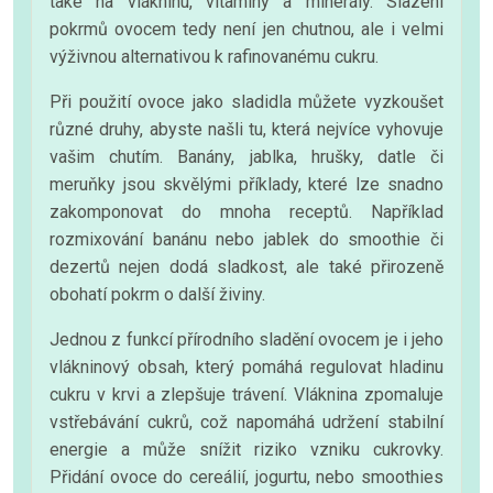
také na vlákninu, vitamíny a minerály. Slazení
pokrmů ovocem tedy není jen chutnou, ale i velmi
výživnou alternativou k rafinovanému cukru.
Při použití ovoce jako sladidla můžete vyzkoušet
různé druhy, abyste našli tu, která nejvíce vyhovuje
vašim chutím. Banány, jablka, hrušky, datle či
meruňky jsou skvělými příklady, které lze snadno
zakomponovat do mnoha receptů. Například
rozmixování banánu nebo jablek do smoothie či
dezertů nejen dodá sladkost, ale také přirozeně
obohatí pokrm o další živiny.
Jednou z funkcí přírodního sladění ovocem je i jeho
vlákninový obsah, který pomáhá regulovat hladinu
cukru v krvi a zlepšuje trávení. Vláknina zpomaluje
vstřebávání cukrů, což napomáhá udržení stabilní
energie a může snížit riziko vzniku cukrovky.
Přidání ovoce do cereálií, jogurtu, nebo smoothies