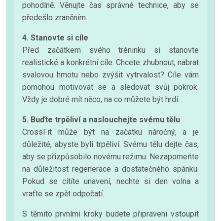
pohodlně. Věnujte čas správné technice, aby se
předešlo zraněním.
4. Stanovte si cíle
Před začátkem svého tréninku si stanovte
realistické a konkrétní cíle. Chcete zhubnout, nabrat
svalovou hmotu nebo zvýšit vytrvalost? Cíle vám
pomohou motivovat se a sledovat svůj pokrok.
Vždy je dobré mít něco, na co můžete být hrdí.
5. Buďte trpěliví a naslouchejte svému tělu
CrossFit může být na začátku náročný, a je
důležité, abyste byli trpěliví. Svému tělu dejte čas,
aby se přizpůsobilo novému režimu. Nezapomeňte
na důležitost regenerace a dostatečného spánku.
Pokud se cítíte unavení, nechte si den volna a
vraťte se zpět odpočatí.
S těmito prvními kroky budete připraveni vstoupit