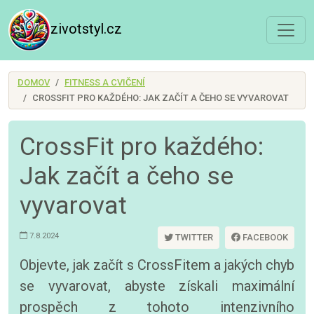
zivotstyl.cz
DOMOV
FITNESS A CVIČENÍ
CROSSFIT PRO KAŽDÉHO: JAK ZAČÍT A ČEHO SE VYVAROVAT
CrossFit pro každého:
Jak začít a čeho se
vyvarovat
7.8.2024
TWITTER
FACEBOOK
Objevte, jak začít s CrossFitem a jakých chyb
se vyvarovat, abyste získali maximální
prospěch z tohoto intenzivního