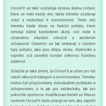
CrossFit se také vyznačuje širokou škálou cvičení,
která se mění každý den, takže tréninky zůstávají
svěží a nedochází k monotónnosti. Tento styl
tréninku klade důraz na funkční pohyby, které
simulují běžné každodenní úkoly, což vede k
výraznému zlepšení silových a aerobních
schopností. Účastníci se tak setkávají s různými
typy pohybů, jako jsou dřepy, skoky, shybování a
vzpírání, což pomáhá rozvíjet celkovou fyzickou
zdatnost.
Důležité je také zmínit, že CrossFit je určen pro lidi
všech věkových kategorií a úrovní kondice. Tréninky
mohou být přizpůsobeny individuálním potřebám a
schopnostem, a to jak pro začátečníky, tak pro
pokročilé sportovce. Kvalifikovaní trenéři ve fitness
centrech CrossFit často pracují na tom, aby zajistili