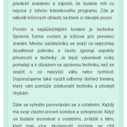
předešli zraněním a zajistili, že budete mít co
nejvíce z tohoto tréninkového programu. Zde je
několik klíčových oblastí, na které si dávejte pozor.
Prvním a nejdůležitějším bodem je technika.
Správná forma cvičení je klíčová pro prevenci
zranění. Mnoho začátečníků se snaží co nejrychleji
dosáhnout pokroku a často ignorují aspekty
přesnosti a techniky. Je lepší vykonávat cviky
pomaleji a s důrazem na správnou techniku, než se
snažit o co nejvyšší váhu nebo rychlost.
Doporučujeme také využít odborný dohled trenéra,
který vám pomůže zdokonalit techniku a předejít
chybám.
Dále se vyhněte porovnávání se s ostatními. Každý
má svoji vlastní úroveň kondice a schopností. Když
se budete srovnávat s ostatními, zvláště s těmi,
kteří mají více zkušeností, můžete se cítit