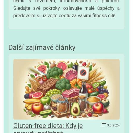
němu s rozumem, informovaností a pokorou.
Sledujte své pokroky, oslavujte malé úspěchy a
především si užívejte cestu za vašimi fitness cíli!
Další zajímavé články
Gluten-free dieta: Kdy je
3.3.2024