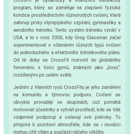
CrossFit je dynamický a intenzivní tréninkový
program, který se zaměřuje na zlepšení fyzické
kondice prostřednictvím různorodých cvičení, která
zahrnují prvky olympijského vzpírání, gymnastiky a
aerobního tréninku. Tento systém tréninku vznikl v
USA, a to v roce 2000, kdy Greg Glassman začal
experimentovat s včleněním různých typů cvičení
do jednoduchého a efektivního tréninkového plánu.
Od té doby se CrossFit rozrostl do globálního
fenoménu s tisíci gymů, známých jako „boxy“,
rozšířenými po celém světě.
Jedním z hlavních rysů CrossFitu je jeho zaměření
na komunitu a týmovou podporu. Cvičení se
obvykle provádějí ve skupinách, což pomáhá
motivovat účastníky a vytváří prostředí, kde se lidé
vzájemně podporují a oslavují své pokroky. To
přispívá k pozitivní atmosféře, kde se i nováčci
mohou cítit vítáni a součástí něčeho většího.