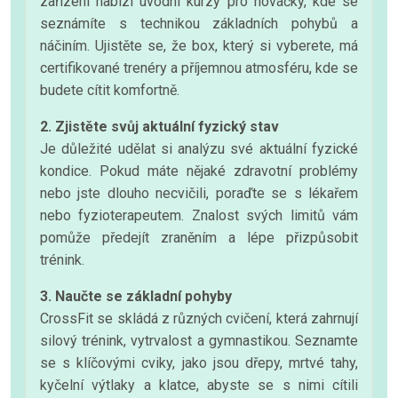
zařízení nabízí úvodní kurzy pro nováčky, kde se
seznámíte s technikou základních pohybů a
náčiním. Ujistěte se, že box, který si vyberete, má
certifikované trenéry a příjemnou atmosféru, kde se
budete cítit komfortně.
2. Zjistěte svůj aktuální fyzický stav
Je důležité udělat si analýzu své aktuální fyzické
kondice. Pokud máte nějaké zdravotní problémy
nebo jste dlouho necvičili, poraďte se s lékařem
nebo fyzioterapeutem. Znalost svých limitů vám
pomůže předejít zraněním a lépe přizpůsobit
trénink.
3. Naučte se základní pohyby
CrossFit se skládá z různých cvičení, která zahrnují
silový trénink, vytrvalost a gymnastikou. Seznamte
se s klíčovými cviky, jako jsou dřepy, mrtvé tahy,
kyčelní výtlaky a klatce, abyste se s nimi cítili