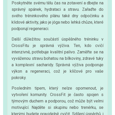
Poskytněte svému tělu čas na zotavení a dbejte na
správný spánek, hydrataci a stravu. Zařaďte do
svého tréninkového plánu také dny odpočinku a
klidové aktivity, jako je jóga nebo lehká chůze, které
podporují regeneraci.
Další důležitou součástí úspěšného tréninku v
CrossFitu je správná výživa. Ten, kdo cvičí
intenzivně, potřebuje kvalitní palivo. Zaměřte se na
vyváženou stravu bohatou na bílkoviny, zdravé tuky
a komplexní sacharidy. Správná výživa podporuje
výkon a regeneraci, což je klíčové pro vaše
pokroky.
Posledním tipem, který nelze opomenout, je
vytvoření komunity. CrossFit je často spojen s
týmovým duchem a podporou, což může být velmi
motivující. Najděte si skupinu nebo trenérku, se
kterými budete pravidelně cvičit. Sdílení úspěchů i