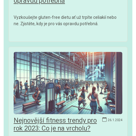
opravdu potřebná
Vyzkoušejte gluten-free dietu ať už trpíte celiakií nebo
ne. Zjistěte, kdy je pro vás opravdu potřebná.
Nejnovější fitness trendy pro
26.1.2024
rok 2023: Co je na vrcholu?