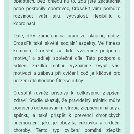
oblastech. Bez ohledu na to, zda jste začátečník
nebo pokročilý sportovec, CrossFit vám pomůže
rozvinout vaši sílu, vytrvalost, flexibilitu a
koordinaci.
Dále, díky zaměření na práci ve skupině, nabízí
CrossFit také skvělé sociální aspekty. Ve fitness
komunitě CrossFit se lidé vzájemně podporují,
motivují a sdílejí společné cíle. Tato podpora a
sdílení zážitků mohou významně zvýšit vaši
motivaci a zábavu při cvičení, což je klíčové pro
udržení dlouhodobé fitness rutiny.
CrossFit rovněž přispívá k celkovému zlepšení
zdraví. Studie ukazují, že pravidelný trénink může
pomoci s odbouráváním stresu, zlepšením nálady a
spánku, a také přispět k prevenci chronických
onemocnění, jako je obezita, cukrovka a srdeční
choroby. Tento typ cvičení pomáhá zlepšit