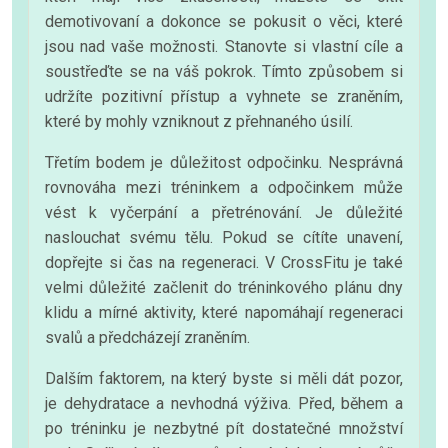
demotivovaní a dokonce se pokusit o věci, které
jsou nad vaše možnosti. Stanovte si vlastní cíle a
soustřeďte se na váš pokrok. Tímto způsobem si
udržíte pozitivní přístup a vyhnete se zraněním,
které by mohly vzniknout z přehnaného úsilí.
Třetím bodem je důležitost odpočinku. Nesprávná
rovnováha mezi tréninkem a odpočinkem může
vést k vyčerpání a přetrénování. Je důležité
naslouchat svému tělu. Pokud se cítíte unavení,
dopřejte si čas na regeneraci. V CrossFitu je také
velmi důležité začlenit do tréninkového plánu dny
klidu a mírné aktivity, které napomáhají regeneraci
svalů a předcházejí zraněním.
Dalším faktorem, na který byste si měli dát pozor,
je dehydratace a nevhodná výživa. Před, během a
po tréninku je nezbytné pít dostatečné množství