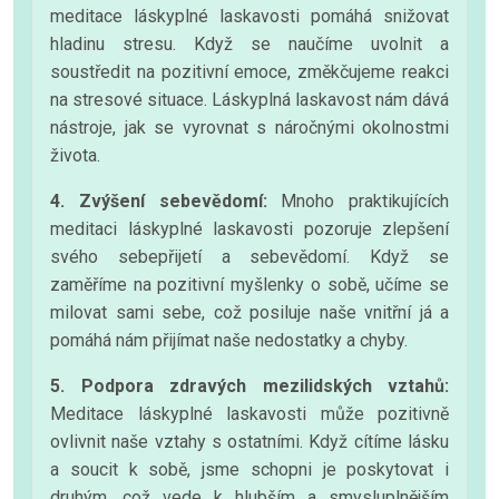
meditace láskyplné laskavosti pomáhá snižovat
hladinu stresu. Když se naučíme uvolnit a
soustředit na pozitivní emoce, změkčujeme reakci
na stresové situace. Láskyplná laskavost nám dává
nástroje, jak se vyrovnat s náročnými okolnostmi
života.
4. Zvýšení sebevědomí:
Mnoho praktikujících
meditaci láskyplné laskavosti pozoruje zlepšení
svého sebepřijetí a sebevědomí. Když se
zaměříme na pozitivní myšlenky o sobě, učíme se
milovat sami sebe, což posiluje naše vnitřní já a
pomáhá nám přijímat naše nedostatky a chyby.
5. Podpora zdravých mezilidských vztahů:
Meditace láskyplné laskavosti může pozitivně
ovlivnit naše vztahy s ostatními. Když cítíme lásku
a soucit k sobě, jsme schopni je poskytovat i
druhým, což vede k hlubším a smysluplnějším