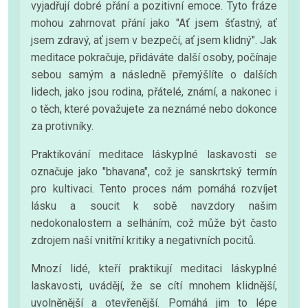
vyjadřují dobré přání a pozitivní emoce. Tyto fráze
mohou zahrnovat přání jako "Ať jsem šťastný, ať
jsem zdravý, ať jsem v bezpečí, ať jsem klidný". Jak
meditace pokračuje, přidáváte další osoby, počínaje
sebou samým a následně přemýšlíte o dalších
lidech, jako jsou rodina, přátelé, známí, a nakonec i
o těch, které považujete za neznámé nebo dokonce
za protivníky.
Praktikování meditace láskyplné laskavosti se
označuje jako "bhavana", což je sanskrtský termín
pro kultivaci. Tento proces nám pomáhá rozvíjet
lásku a soucit k sobě navzdory našim
nedokonalostem a selháním, což může být často
zdrojem naší vnitřní kritiky a negativních pocitů.
Mnozí lidé, kteří praktikují meditaci láskyplné
laskavosti, uvádějí, že se cítí mnohem klidnější,
uvolněnější a otevřenější. Pomáhá jim to lépe