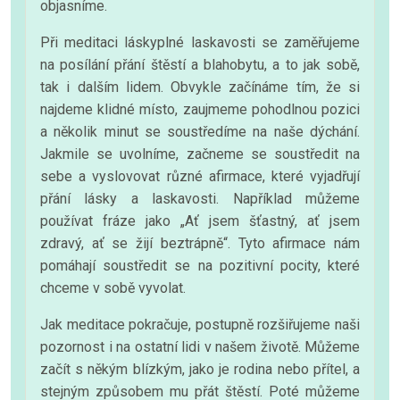
objasníme.
Při meditaci láskyplné laskavosti se zaměřujeme
na posílání přání štěstí a blahobytu, a to jak sobě,
tak i dalším lidem. Obvykle začínáme tím, že si
najdeme klidné místo, zaujmeme pohodlnou pozici
a několik minut se soustředíme na naše dýchání.
Jakmile se uvolníme, začneme se soustředit na
sebe a vyslovovat různé afirmace, které vyjadřují
přání lásky a laskavosti. Například můžeme
používat fráze jako „Ať jsem šťastný, ať jsem
zdravý, ať se žijí beztrápně“. Tyto afirmace nám
pomáhají soustředit se na pozitivní pocity, které
chceme v sobě vyvolat.
Jak meditace pokračuje, postupně rozšiřujeme naši
pozornost i na ostatní lidi v našem životě. Můžeme
začít s někým blízkým, jako je rodina nebo přítel, a
stejným způsobem mu přát štěstí. Poté můžeme