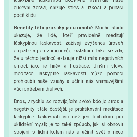
duševní zdraví, snižuje stres a úzkost a přináší
pocit klidu.
Benefity této praktiky jsou mnohé
. Mnoho studií
ukazuje, že lidé, kteří pravidelně meditují
láskyplnou laskavost, zažívají zvýšenou úroveň
empatie a porozumění vůči ostatním. Také se zdá,
že u těchto jedinců existuje nižší míra negativních
emocí, jako je hněv a frustrace. Jinými slovy,
meditace láskyplné laskavosti může pomoci
prohloubit naše vztahy a učinit nás vnímavějšími
vůči potřebám druhých.
Dnes, v rychle se rozvíjejícím světě, kde je stres a
negativity stále častější, je praktikování meditace
láskyplné laskavosti víc než jen technikou pro
uklidnění mysli; je to také způsob, jak si obnovit
spojení s lidmi kolem nás a učinit svět o něco