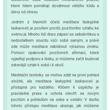
které lidem pomáhají dosáhnout většího klidu a
úlevy od stresu.
Jedním z hlavních účelů meditace láskyplné
laskavosti je posílení pocitů pozitivního vztahu ke
svému já. Mnoho lidí dnes zápasí se sebekritikou a
nedostatkem soucitu vůči sobě samým, a právě
zde může meditace nabídnout výraznou změnu.
Pomocí opakování pozitivních afirmací, které
vyjadřují podporu a lásku, si můžeme začít budovat
zdravější vztah k sobě i k okolí.
Meditační techniky se mohou zdát na první pohled
složité, ale meditace láskyplné laskavosti je
přístupná pro každého. Klíčem k úspěchu je
pravidelná praxe a ochota otevřít se novým
pocitům a pohledům na sebe a ostatní. V duchu
tohoto přístupu meditace ukazuje, jak můžeme