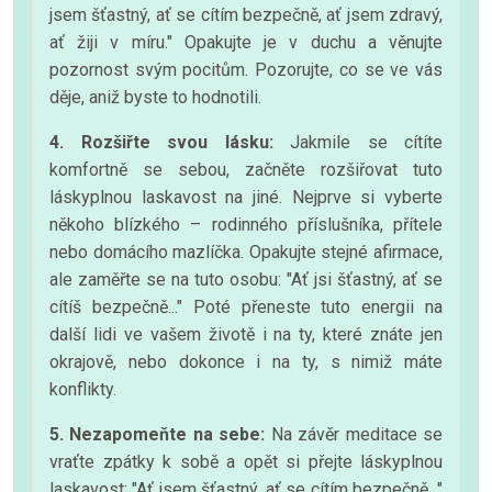
jsem šťastný, ať se cítím bezpečně, ať jsem zdravý,
ať žiji v míru." Opakujte je v duchu a věnujte
pozornost svým pocitům. Pozorujte, co se ve vás
děje, aniž byste to hodnotili.
4. Rozšiřte svou lásku:
Jakmile se cítíte
komfortně se sebou, začněte rozšiřovat tuto
láskyplnou laskavost na jiné. Nejprve si vyberte
někoho blízkého – rodinného příslušníka, přítele
nebo domácího mazlíčka. Opakujte stejné afirmace,
ale zaměřte se na tuto osobu: "Ať jsi šťastný, ať se
cítíš bezpečně..." Poté přeneste tuto energii na
další lidi ve vašem životě i na ty, které znáte jen
okrajově, nebo dokonce i na ty, s nimiž máte
konflikty.
5. Nezapomeňte na sebe:
Na závěr meditace se
vraťte zpátky k sobě a opět si přejte láskyplnou
laskavost: "Ať jsem šťastný, ať se cítím bezpečně..."