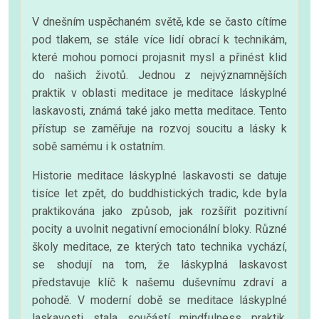
V dnešním uspěchaném světě, kde se často cítíme
pod tlakem, se stále více lidí obrací k technikám,
které mohou pomoci projasnit mysl a přinést klid
do našich životů. Jednou z nejvýznamnějších
praktik v oblasti meditace je meditace láskyplné
laskavosti, známá také jako metta meditace. Tento
přístup se zaměřuje na rozvoj soucitu a lásky k
sobě samému i k ostatním.
Historie meditace láskyplné laskavosti se datuje
tisíce let zpět, do buddhistických tradic, kde byla
praktikována jako způsob, jak rozšířit pozitivní
pocity a uvolnit negativní emocionální bloky. Různé
školy meditace, ze kterých tato technika vychází,
se shodují na tom, že láskyplná laskavost
představuje klíč k našemu duševnímu zdraví a
pohodě. V moderní době se meditace láskyplné
laskavosti stala součástí mindfulness praktik,