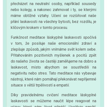
přecházet na neutralní osoby, například sousedy
nebo kolegy, a nakonec zahrnovat i ty, se kterými
máme obtížné vztahy. Učení se rozšiřovat naše
přání laskavosti na všechny bytosti, bez rozdílu, je
klíčovým krokem v tomto procesu.
Funkčnost meditace láskyplné laskavosti spočívá
v tom, že posiluje naše emocionální zdraví a
zlepšuje způsob, jakým vnímáme svět kolem sebe.
Přitahováním pozitivních myšlenek a pocitů zpět
do našeho života se častěji zaměřujeme na dobro a
laskavost, místo abychom se soustředili na
negativitu nebo stres. Tato meditace nás vybavuje
nástroji, které nám pomáhají překonávat nepříjemné
situace s větší trpělivostí a empatií.
Díky pravidelnému cvičení meditace láskyplné
laskavosti se můžeme naučit lépe reagovat na
výzvy, které nám život přináší. Uvolňuje napětí,