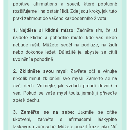
positive affirmations a soucit, které postupně
rozšiřujeme i na ostatní lidi. Zde jsou kroky, jak tuto
praxi zahrnout do vašeho každodenního života.
1. Najděte si klidné místo:
Začněte tím, že si
najdete klidné a pohodlné místo, kde vás nikdo
nebude rušit. Můžete sedět na podlaze, na židli
nebo dokonce ležet. Důležité je, abyste se cítili
uvolnění a pohodlně.
2. Zklidněte svou mysl:
Zavřete oči a věnujte
několik minut zklidnění své mysli. Zaměřte se na
svůj dech. Vnímejte, jak vzduch proudí dovnitř a
ven. Pokud se vaše mysl toulá, jemně ji přiveďte
zpět k dechu.
3. Zaměřte se na sebe:
Jakmile se cítíte
ukotveni, začněte s afirmacemi láskyplné
laskavosti vůči sobě. Můžete použít fráze jako: "Ať