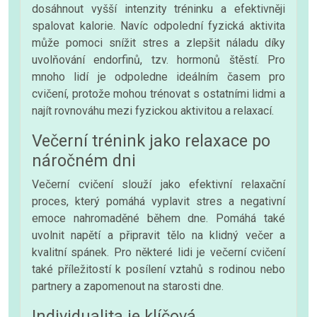
dosáhnout vyšší intenzity tréninku a efektivněji
spalovat kalorie. Navíc odpolední fyzická aktivita
může pomoci snížit stres a zlepšit náladu díky
uvolňování endorfinů, tzv. hormonů štěstí. Pro
mnoho lidí je odpoledne ideálním časem pro
cvičení, protože mohou trénovat s ostatními lidmi a
najít rovnováhu mezi fyzickou aktivitou a relaxací.
Večerní trénink jako relaxace po
náročném dni
Večerní cvičení slouží jako efektivní relaxační
proces, který pomáhá vyplavit stres a negativní
emoce nahromaděné během dne. Pomáhá také
uvolnit napětí a připravit tělo na klidný večer a
kvalitní spánek. Pro některé lidi je večerní cvičení
také příležitostí k posílení vztahů s rodinou nebo
partnery a zapomenout na starosti dne.
Individualita je klíčová