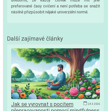
uvědomit, že každý člověk může mít jiné
preferované časy cvičení a není potřeba se snažit
násilně přizpůsobit nějaké univerzální normě.
Další zajímavé články
Jak se vyrovnat s pocitem
24.3.2026
přepracovanosti pomocí mindfulness