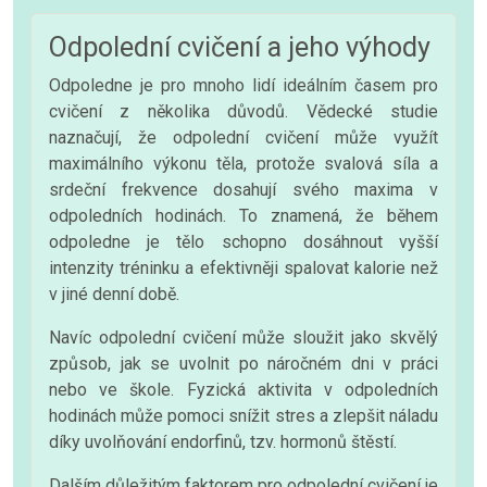
Odpolední cvičení a jeho výhody
Odpoledne je pro mnoho lidí ideálním časem pro
cvičení z několika důvodů. Vědecké studie
naznačují, že odpolední cvičení může využít
maximálního výkonu těla, protože svalová síla a
srdeční frekvence dosahují svého maxima v
odpoledních hodinách. To znamená, že během
odpoledne je tělo schopno dosáhnout vyšší
intenzity tréninku a efektivněji spalovat kalorie než
v jiné denní době.
Navíc odpolední cvičení může sloužit jako skvělý
způsob, jak se uvolnit po náročném dni v práci
nebo ve škole. Fyzická aktivita v odpoledních
hodinách může pomoci snížit stres a zlepšit náladu
díky uvolňování endorfinů, tzv. hormonů štěstí.
Dalším důležitým faktorem pro odpolední cvičení je