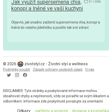
Jak využít supersemena chia,
31.1.2026
konopí a lněné ve vaší kuchyni
Objevte, jak snadno začlenit supersemena chia, konopí a
lněná do vašeho jídelníčku a posilte tak své zdraví.
© 2026
zivotstyl.cz - Životní styl a wellness
Podmínky použití
Zásady ochrany osobních údajů
O nás
DISCLAIMER: Tyto stránky a poskytované informace mohou
obsahovat chyby a nepřesnosti, vždy se poraďte se svým lékařem a
odborníkem. Informace zde poskytnuté považujte za orientační.
Odkazy:
parfémy a recenze
drogerie a kosmetika