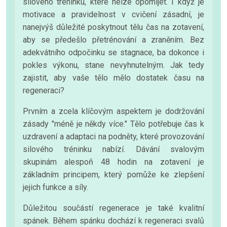
silového tréninku, které nelze opomíjet. I když je
motivace a pravidelnost v cvičení zásadní, je
nanejvýš důležité poskytnout tělu čas na zotavení,
aby se předešlo přetrénování a zraněním. Bez
adekvátního odpočinku se stagnace, ba dokonce i
pokles výkonu, stane nevyhnutelným. Jak tedy
zajistit, aby vaše tělo mělo dostatek času na
regeneraci?
Prvním a zcela klíčovým aspektem je dodržování
zásady "méně je někdy více." Tělo potřebuje čas k
uzdravení a adaptaci na podněty, které provozování
silového tréninku nabízí. Dávání svalovým
skupinám alespoň 48 hodin na zotavení je
základním principem, který pomůže ke zlepšení
jejich funkce a síly.
Důležitou součástí regenerace je také kvalitní
spánek. Během spánku dochází k regeneraci svalů