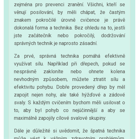
zejména pro prevenci zranění. Všichni, kteří se
věnují posilování, by měli chápat, že častým
znakem pokročilé úrovně cvičence je právě
dokonalá forma a technika. Bez ohledu na to, jestli
jste začátečník nebo pokročilý, dodržování
správných technik je naprosto zásadní.
Za prvé, správná technika pomáhá efektivně
využívat sílu. Například při dřepech, pokud se
nesprávně zakloníte nebo ohnete kolena
nevhodným způsobem, můžete ztratit sílu a
efektivitu pohybu. Dobře provedený dřep by měl
zapojit nejen nohy, ale také hýžďové a zádové
svaly. S každým cvičením bychom měli usilovat o
to, aby byl pohyb co nejúčinnější a aby se
maximálně zapojily cílové svalové skupiny.
Dále je důležité si uvědomit, že špatná technika
může vést k vážným zdravotním problémům.