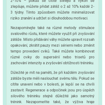
2-10% – pokud se cítíte silnější a výkon se
zlepšuje, můžete přidat zátěž o 2 až 10% každé 2-
3 týdny. Tímto způsobem můžete minimalizovat
riziko zranění a udržet si dlouhodobou motivaci.
Nezapomínejte také na různé metody stimulace
svalového růstu, které můžete využít při zvyšování
zátěže. Místo přidávání váhy můžete upravit rozsah
opakování, zkrátit pauzy mezi sériemi nebo změnit
tempo provedení cviků. Také můžete kombinovat
různé cviky do supersérií nebo trisetů pro
zachování intenzity a zvyšování obtížnosti tréninku.
Důležité je mít na paměti, že při každém zvyšování
zátěže byste měli naslouchat svému tělu. Pokud se
cítíte unavení nebo v bolesti, je lepší se na chvíli
zastavit. Regenerace a odpočinek jsou pro úspěch
silového tréninku stejně důležité jako samotný
trénink. Nezapomeňte také, že výživa hraje