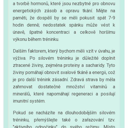
a tvorbě hormonů, které jsou nezbytné pro obnovu
energetických zásob a opravu tkání. Mějte na
paměti, že dospělí by se měli pokusit spát 7-9
hodin denně; nedostatek spánku může vést k
únavě, špatné koncentraci a celkově horšímu
výkonu během tréninku.
Dalším faktorem, který bychom měli vzít v úvahu, je
výživa. Po silovém tréninku je důležité doplnit
ztracené živiny, zejména proteiny a sacharidy. Tyto
živiny pomáhají obnovit svalové tkáně a energii, což
je pro další trénink zásadní. Zdravá strava by měla
zahrnovat dostatečné množství vitamínů a
minerálů, které napomáhají regeneraci a posilují
imunitní systém.
Pokud se nacházíte na dlouhodobějším silovém
tréninku, přemýšlejte také o zařazování tzv.
"aktivního odpočinku" do svého režimu. Místo