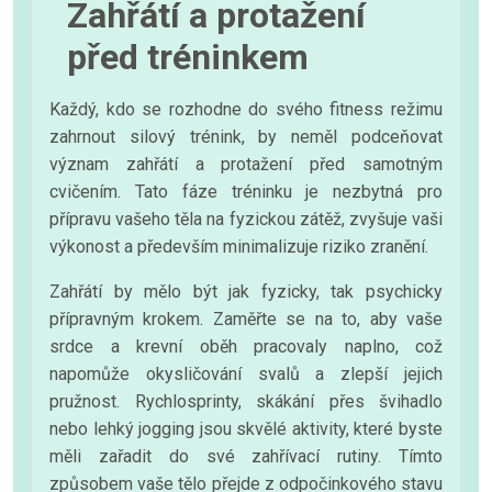
Zahřátí a protažení
před tréninkem
Každý, kdo se rozhodne do svého fitness režimu
zahrnout silový trénink, by neměl podceňovat
význam zahřátí a protažení před samotným
cvičením. Tato fáze tréninku je nezbytná pro
přípravu vašeho těla na fyzickou zátěž, zvyšuje vaši
výkonost a především minimalizuje riziko zranění.
Zahřátí by mělo být jak fyzicky, tak psychicky
přípravným krokem. Zaměřte se na to, aby vaše
srdce a krevní oběh pracovaly naplno, což
napomůže okysličování svalů a zlepší jejich
pružnost. Rychlosprinty, skákání přes švihadlo
nebo lehký jogging jsou skvělé aktivity, které byste
měli zařadit do své zahřívací rutiny. Tímto
způsobem vaše tělo přejde z odpočinkového stavu