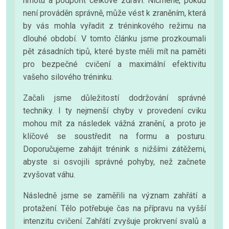
hmotu a podpořit celkové zdraví. Nicméně, pokud
není prováděn správně, může vést k zraněním, která
by vás mohla vyřadit z tréninkového režimu na
dlouhé období. V tomto článku jsme prozkoumali
pět zásadních tipů, které byste měli mít na paměti
pro bezpečné cvičení a maximální efektivitu
vašeho silového tréninku.
Začali jsme důležitostí dodržování správné
techniky. I ty nejmenší chyby v provedení cviku
mohou mít za následek vážná zranění, a proto je
klíčové se soustředit na formu a posturu.
Doporučujeme zahájit trénink s nižšími zátěžemi,
abyste si osvojili správné pohyby, než začnete
zvyšovat váhu.
Následně jsme se zaměřili na význam zahřátí a
protažení. Tělo potřebuje čas na přípravu na vyšší
intenzitu cvičení. Zahřátí zvyšuje prokrvení svalů a