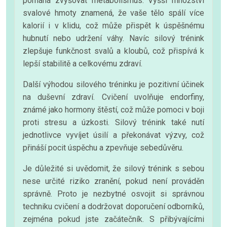
pomáhá zvyšovat metabolismus. Vyšší množství
svalové hmoty znamená, že vaše tělo spálí více
kalorií i v klidu, což může přispět k úspěšnému
hubnutí nebo udržení váhy. Navíc silový trénink
zlepšuje funkčnost svalů a kloubů, což přispívá k
lepší stabilitě a celkovému zdraví.
Další výhodou silového tréninku je pozitivní účinek
na duševní zdraví. Cvičení uvolňuje endorfiny,
známé jako hormony štěstí, což může pomoci v boji
proti stresu a úzkosti. Silový trénink také nutí
jednotlivce vyvíjet úsilí a překonávat výzvy, což
přináší pocit úspěchu a zpevňuje sebedůvěru.
Je důležité si uvědomit, že silový trénink s sebou
nese určité riziko zranění, pokud není prováděn
správně. Proto je nezbytné osvojit si správnou
techniku cvičení a dodržovat doporučení odborníků,
zejména pokud jste začátečník. S přibývajícími