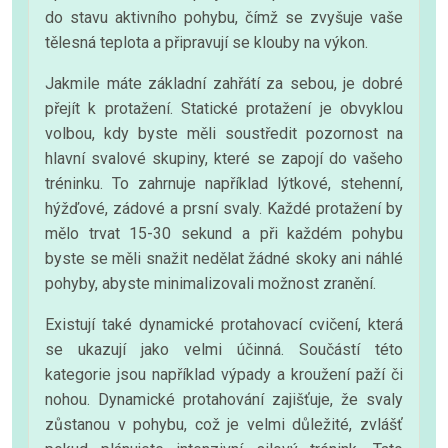
do stavu aktivního pohybu, čímž se zvyšuje vaše
tělesná teplota a připravují se klouby na výkon.
Jakmile máte základní zahřátí za sebou, je dobré
přejít k protažení. Statické protažení je obvyklou
volbou, kdy byste měli soustředit pozornost na
hlavní svalové skupiny, které se zapojí do vašeho
tréninku. To zahrnuje například lýtkové, stehenní,
hýžďové, zádové a prsní svaly. Každé protažení by
mělo trvat 15-30 sekund a při každém pohybu
byste se měli snažit nedělat žádné skoky ani náhlé
pohyby, abyste minimalizovali možnost zranění.
Existují také dynamické protahovací cvičení, která
se ukazují jako velmi účinná. Součástí této
kategorie jsou například výpady a kroužení paží či
nohou. Dynamické protahování zajišťuje, že svaly
zůstanou v pohybu, což je velmi důležité, zvlášť