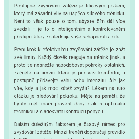
Postupné zvyšování zátěže je klíčovým prvkem,
který má zásadní vliv na úspěch silového tréninku.
Není to však pouze o tom, abyste čím dál více
zvedali – je to o inteligentním a kontrolovaném
přístupu, který zohledňuje vaše schopnosti a cíle.
První krok k efektivnímu zvyšování zátěže je znát
své limity. Každý člověk reaguje na trénink jinak, a
proto se nesnažte napodobovat pokroky ostatních.
Začněte na úrovni, která je pro vás komfortní, a
postupně přidávejte váhu nebo intenzitu. Ale jak
víte, kdy a jak moc zátěž zvýšit? Lékem na tuto
otázku je sledování pokroku. Mějte na paměti, že
byste měli moci provést daný cvik s optimální
technikou a s adekvátní kontrolou pohybu.
Dalším důležitým faktorem je časový rámec pro
zvyšování zátěže. Mnozí trenéři doporučují pravidlo