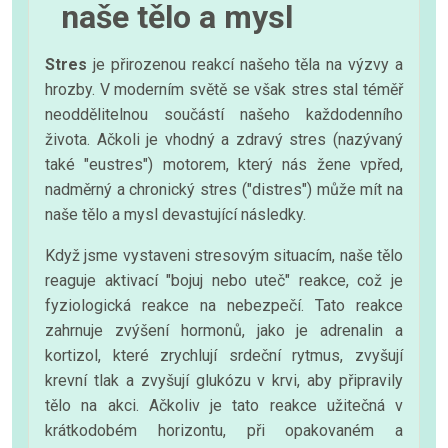
naše tělo a mysl
Stres
je přirozenou reakcí našeho těla na výzvy a
hrozby. V moderním světě se však stres stal téměř
neoddělitelnou součástí našeho každodenního
života. Ačkoli je vhodný a zdravý stres (nazývaný
také "eustres") motorem, který nás žene vpřed,
nadměrný a chronický stres ("distres") může mít na
naše tělo a mysl devastující následky.
Když jsme vystaveni stresovým situacím, naše tělo
reaguje aktivací "bojuj nebo uteč" reakce, což je
fyziologická reakce na nebezpečí. Tato reakce
zahrnuje zvýšení hormonů, jako je adrenalin a
kortizol, které zrychlují srdeční rytmus, zvyšují
krevní tlak a zvyšují glukózu v krvi, aby připravily
tělo na akci. Ačkoliv je tato reakce užitečná v
krátkodobém horizontu, při opakovaném a