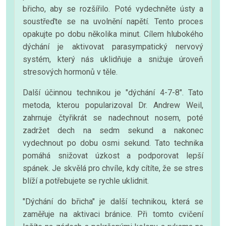
břicho, aby se rozšířilo. Poté vydechněte ústy a
soustřeďte se na uvolnění napětí. Tento proces
opakujte po dobu několika minut. Cílem hlubokého
dýchání je aktivovat parasympatický nervový
systém, který nás uklidňuje a snižuje úroveň
stresových hormonů v těle.
Další účinnou technikou je "dýchání 4-7-8". Tato
metoda, kterou popularizoval Dr. Andrew Weil,
zahrnuje čtyřikrát se nadechnout nosem, poté
zadržet dech na sedm sekund a nakonec
vydechnout po dobu osmi sekund. Tato technika
pomáhá snižovat úzkost a podporovat lepší
spánek. Je skvělá pro chvíle, kdy cítíte, že se stres
blíží a potřebujete se rychle uklidnit.
"Dýchání do břicha" je další technikou, která se
zaměřuje na aktivaci bránice. Při tomto cvičení