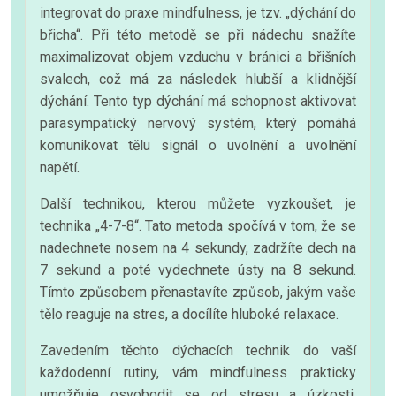
integrovat do praxe mindfulness, je tzv. „dýchání do
břicha“. Při této metodě se při nádechu snažíte
maximalizovat objem vzduchu v bránici a břišních
svalech, což má za následek hlubší a klidnější
dýchání. Tento typ dýchání má schopnost aktivovat
parasympatický nervový systém, který pomáhá
komunikovat tělu signál o uvolnění a uvolnění
napětí.
Další technikou, kterou můžete vyzkoušet, je
technika „4-7-8“. Tato metoda spočívá v tom, že se
nadechnete nosem na 4 sekundy, zadržíte dech na
7 sekund a poté vydechnete ústy na 8 sekund.
Tímto způsobem přenastavíte způsob, jakým vaše
tělo reaguje na stres, a docílíte hluboké relaxace.
Zavedením těchto dýchacích technik do vaší
každodenní rutiny, vám mindfulness prakticky
umožňuje osvobodit se od stresu a úzkosti.