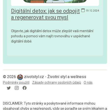
Digitální detox: jak se odpojit
19.12.2024
a regenerovat svou mysl
Objevte, jak digitální detox může zlepšit vaši mentální
pohodu a pomoci vám najít rovnováhu v uspěchané
digitální době.
© 2026
zivotstyl.cz - Životní styl a wellness
Podmínky použití
Zásady ochrany osobních údajů
O nás
DISCLAIMER: Tyto stránky a poskytované informace mohou
obsahovat chyby a nepřesnosti, vždy se poraďte se svým lékařem a