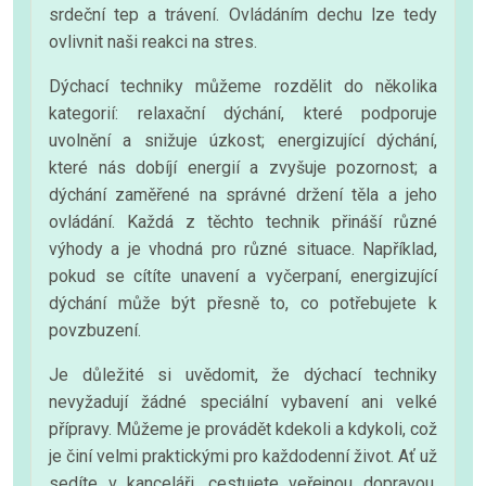
srdeční tep a trávení. Ovládáním dechu lze tedy
ovlivnit naši reakci na stres.
Dýchací techniky můžeme rozdělit do několika
kategorií: relaxační dýchání, které podporuje
uvolnění a snižuje úzkost; energizující dýchání,
které nás dobíjí energií a zvyšuje pozornost; a
dýchání zaměřené na správné držení těla a jeho
ovládání. Každá z těchto technik přináší různé
výhody a je vhodná pro různé situace. Například,
pokud se cítíte unavení a vyčerpaní, energizující
dýchání může být přesně to, co potřebujete k
povzbuzení.
Je důležité si uvědomit, že dýchací techniky
nevyžadují žádné speciální vybavení ani velké
přípravy. Můžeme je provádět kdekoli a kdykoli, což
je činí velmi praktickými pro každodenní život. Ať už
sedíte v kanceláři, cestujete veřejnou dopravou,