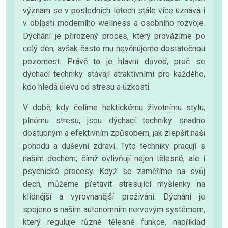
význam se v posledních letech stále více uznává i
v oblasti moderního wellness a osobního rozvoje.
Dýchání je přirozený proces, který provázíme po
celý den, avšak často mu nevěnujeme dostatečnou
pozornost. Právě to je hlavní důvod, proč se
dýchací techniky stávají atraktivními pro každého,
kdo hledá úlevu od stresu a úzkosti.
V době, kdy čelíme hektickému životnímu stylu,
plnému stresu, jsou dýchací techniky snadno
dostupným a efektivním způsobem, jak zlepšit naši
pohodu a duševní zdraví. Tyto techniky pracují s
naším dechem, čímž ovlivňují nejen tělesné, ale i
psychické procesy. Když se zaměříme na svůj
dech, můžeme přetavit stresující myšlenky na
klidnější a vyrovnanější prožívání. Dýchání je
spojeno s naším autonomním nervovým systémem,
který reguluje různé tělesné funkce, například