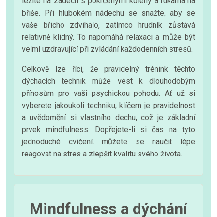
ležíte na zádech s pokrčenými koleny a rukama na
břiše. Při hlubokém nádechu se snažte, aby se
vaše břicho zdvihalo, zatímco hrudník zůstává
relativně klidný. To napomáhá relaxaci a může být
velmi uzdravující při zvládání každodenních stresů.
Celkově lze říci, že pravidelný trénink těchto
dýchacích technik může vést k dlouhodobým
přínosům pro vaši psychickou pohodu. Ať už si
vyberete jakoukoli techniku, klíčem je pravidelnost
a uvědomění si vlastního dechu, což je základní
prvek mindfulness. Dopřejete-li si čas na tyto
jednoduché cvičení, můžete se naučit lépe
reagovat na stres a zlepšit kvalitu svého života.
Mindfulness a dýchání