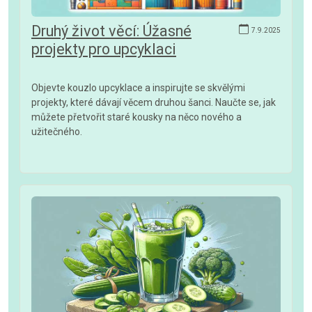
Druhý život věcí: Úžasné
7.9.2025
projekty pro upcyklaci
Objevte kouzlo upcyklace a inspirujte se skvělými
projekty, které dávají věcem druhou šanci. Naučte se, jak
můžete přetvořit staré kousky na něco nového a
užitečného.