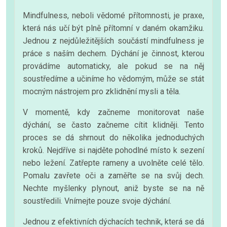
Mindfulness, neboli vědomé přítomnosti, je praxe,
která nás učí být plně přítomní v daném okamžiku.
Jednou z nejdůležitějších součástí mindfulness je
práce s naším dechem. Dýchání je činnost, kterou
provádíme automaticky, ale pokud se na něj
soustředíme a učiníme ho vědomým, může se stát
mocným nástrojem pro zklidnění mysli a těla.
V momentě, kdy začneme monitorovat naše
dýchání, se často začneme cítit klidněji. Tento
proces se dá shrnout do několika jednoduchých
kroků. Nejdříve si najděte pohodlné místo k sezení
nebo ležení. Zatřepte rameny a uvolněte celé tělo.
Pomalu zavřete oči a zaměřte se na svůj dech.
Nechte myšlenky plynout, aniž byste se na ně
soustředili. Vnímejte pouze svoje dýchání.
Jednou z efektivních dýchacích technik, která se dá