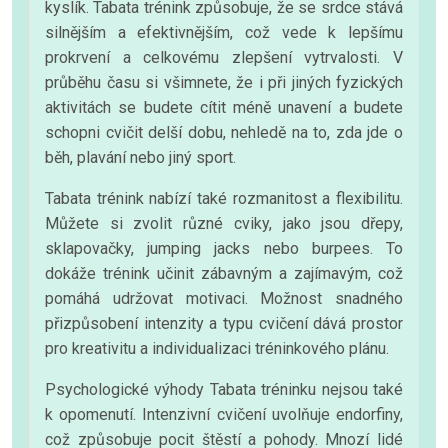
kyslík. Tabata trénink způsobuje, že se srdce stává
silnějším a efektivnějším, což vede k lepšímu
prokrvení a celkovému zlepšení vytrvalosti. V
průběhu času si všimnete, že i při jiných fyzických
aktivitách se budete cítit méně unavení a budete
schopni cvičit delší dobu, nehledě na to, zda jde o
běh, plavání nebo jiný sport.
Tabata trénink nabízí také rozmanitost a flexibilitu.
Můžete si zvolit různé cviky, jako jsou dřepy,
sklapovačky, jumping jacks nebo burpees. To
dokáže trénink učinit zábavným a zajímavým, což
pomáhá udržovat motivaci. Možnost snadného
přizpůsobení intenzity a typu cvičení dává prostor
pro kreativitu a individualizaci tréninkového plánu.
Psychologické výhody Tabata tréninku nejsou také
k opomenutí. Intenzivní cvičení uvolňuje endorfiny,
což způsobuje pocit štěstí a pohody. Mnozí lidé