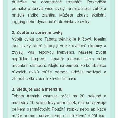
důležité se dostatečně rozehřát. Rozcvička
pomáhá připravit vaše svaly na náročnější zátěž a
snižuje riziko zranění. Můžete zkusit skákání,
jogging nebo dynamické strečinkové cviky.
2. Zvolte si správné cviky
Výběr cviků pro Tabata trénink je klíčový. Ideální
jsou cviky, které zapojují velké svalové skupiny a
zvyšují vaši tepovou frekvenci. Můžete zvolit
například burpees, squatty, jumping jacks nebo
mountain climbers. Mějte na paměti, že kombinace
různých cviků může pomoci udržet motivaci a
zlepšit celkovou efektivitu tréninku.
3. Sledujte čas a intenzitu
Tabata trénink zahrnuje práci na 20 sekund a
následný 10 sekundový odpočinek, což se opakuje
celkem osmnáctkrát. Použití stopky nebo aplikace
může pomoci udržet tempo a efektivně měřit čas.