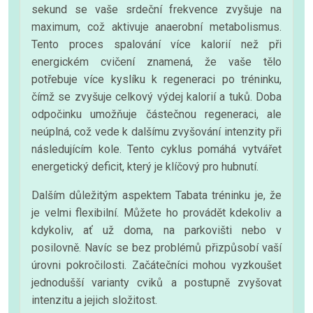
sekund se vaše srdeční frekvence zvyšuje na
maximum, což aktivuje anaerobní metabolismus.
Tento proces spalování více kalorií než při
energickém cvičení znamená, že vaše tělo
potřebuje více kyslíku k regeneraci po tréninku,
čímž se zvyšuje celkový výdej kalorií a tuků. Doba
odpočinku umožňuje částečnou regeneraci, ale
neúplná, což vede k dalšímu zvyšování intenzity při
následujícím kole. Tento cyklus pomáhá vytvářet
energetický deficit, který je klíčový pro hubnutí.
Dalším důležitým aspektem Tabata tréninku je, že
je velmi flexibilní. Můžete ho provádět kdekoliv a
kdykoliv, ať už doma, na parkovišti nebo v
posilovně. Navíc se bez problémů přizpůsobí vaší
úrovni pokročilosti. Začátečníci mohou vyzkoušet
jednodušší varianty cviků a postupně zvyšovat
intenzitu a jejich složitost.