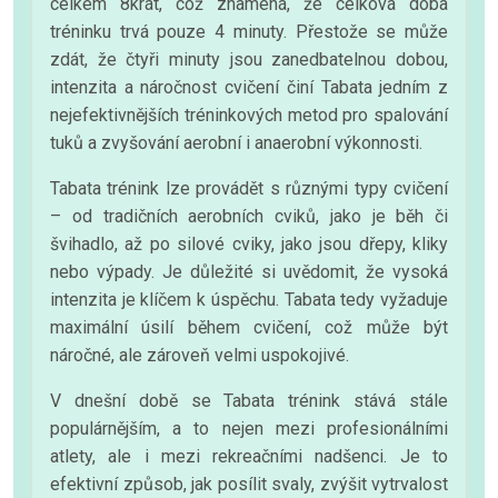
celkem 8krát, což znamená, že celková doba
tréninku trvá pouze 4 minuty. Přestože se může
zdát, že čtyři minuty jsou zanedbatelnou dobou,
intenzita a náročnost cvičení činí Tabata jedním z
nejefektivnějších tréninkových metod pro spalování
tuků a zvyšování aerobní i anaerobní výkonnosti.
Tabata trénink lze provádět s různými typy cvičení
– od tradičních aerobních cviků, jako je běh či
švihadlo, až po silové cviky, jako jsou dřepy, kliky
nebo výpady. Je důležité si uvědomit, že vysoká
intenzita je klíčem k úspěchu. Tabata tedy vyžaduje
maximální úsilí během cvičení, což může být
náročné, ale zároveň velmi uspokojivé.
V dnešní době se Tabata trénink stává stále
populárnějším, a to nejen mezi profesionálními
atlety, ale i mezi rekreačními nadšenci. Je to
efektivní způsob, jak posílit svaly, zvýšit vytrvalost