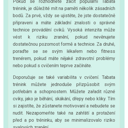
Pokud se rozhodnete začít populární Tabata
trénink, je důležité mít na paměti několik zásadních
bodů. Za prvé, vždy se ujistěte, že jste dostatečně
připraveni a máte základní znalosti o správné
technice provádění cviků. Vysoká intenzita může
vést k riziku zranění, pokud nevěnujete
dostatečnou pozornost formě a technice. Za druhé,
poraďte se se svým lékařem nebo fitness
trenérem, pokud máte nějaké zdravotní problémy
nebo pokud s cvičením teprve začínáte.
Doporučuje se také variabilita v cvičení. Tabata
trénink můžete jednoduše přizpůsobit svým
potřebám a schopnostem. Můžete zařadit různé
cviky, jako je běhání, skákání, dřepy nebo kliky. Tím
si zajistíte, že zůstanete motivovaní a nebudete se
nudit. Nezapomeňte také na zahřátí a protažení
před a po tréninku, aby se minimalizovalo riziko
svalových zranění.