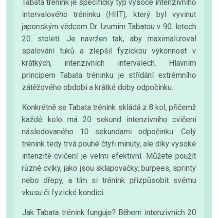
Tabata trénink je specifický typ vysoce intenzivního
intervalového tréninku (HIIT), který byl vyvinut
japonským vědcem Dr. Izumim Tabatou v 90. letech
20. století. Je navržen tak, aby maximalizoval
spalování tuků a zlepšil fyzickou výkonnost v
krátkých, intenzivních intervalech. Hlavním
principem Tabata tréninku je střídání extrémního
zátěžového období a krátké doby odpočinku.
Konkrétně se Tabata trénink skládá z 8 kol, přičemž
každé kolo má 20 sekund intenzivního cvičení
následovaného 10 sekundami odpočinku. Celý
trénink tedy trvá pouhé čtyři minuty, ale díky vysoké
intenzitě cvičení je velmi efektivní. Můžete použít
různé cviky, jako jsou sklapovačky, burpees, sprinty
nebo dřepy, a tím si trénink přizpůsobit svému
vkusu či fyzické kondici.
Jak Tabata trénink funguje? Během intenzivních 20