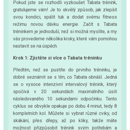
Pokud jste se rozhodli vyzkoušet Tabata trénink,
gratulujeme vám! Je to skvělý způsob, jak zlepšit
svou kondici, spálit tuk a dodat svému fitness
režimu novou dávku energie. Začít s Tabata
tréninkem je jednoduší, než si možná myslíte, a my
vás provedeme několika kroky, které vám pomohou
nastavit se na úspěch.
Krok 1: Zjistěte si více o Tabata tréninku
Předtím, než se pustíte do prvního tréninku, je
dobré seznámit se s tím, co Tabata obnáší. Jedná
se o vysoce intenzivní intervalový trénink, který
spočívá v 20 sekundách maximálního úsilí
následovaného 10 sekundami odpočinku. Tento
cyklus se obvykle opakuje po dobu 4 minut, tedy 8
kompletních kol. Můžete si vybrat různé cviky, od
skákání, přes dřepy, až po kliky, takže máte
možnost přizpůsobit trénink svým potřebám a