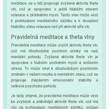
meditace se u lidí projevuje zvýšená aktivita theta
vln, což je spojováno s ještě hlubším stavem
relaxace a zklidněním mysli. Tento stav může vést
k prohloubení meditačního zážitku a k dosažení
hlubšího stavu relaxace než při aktivitě alfa vln.
Pravidelná meditace a theta vlny
Pravidelná meditace může zvýšit aktivitu theta vln,
což má dlouhodobé pozitivní účinky na naši
mentální pohodu. Zvýšená aktivita theta vln je
spojována s hlubším uvolněním mysli a snížením
stresu. To může vést k dlouhodobým pozitivním
změnám v našem mozku a mentálním stavu, což se
projevuje zlepšením emocionální stability a
celkové psychické pohody.
Je tedy zřejmé, že pravidelná meditace může vést
ke zvýšené a stabilnější aktivitě theta vln, což má
vliv na prohloubení meditačních zážitků, snížení