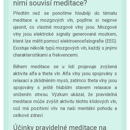
nimi souvisí meditace?
Předtím než se ponoříme hlouběji do tématu
meditace a mozgových vln, pojďme si nejprve
ujasnit, co vlastně mozgové vlny jsou. Mozgové
vlny jsou elektrické signály generované mozkem,
které lze měřit pomocí elektroencefalografie (EEG).
Existuje několik typů mozgových vln, každý s jinými
charakteristikami a frekvencemi.
Během meditace se u lidí projevuje zvýšená
aktivita alfa a theta vln. Alfa vlny jsou spojovány s
relaxací a zklidněním mysli, zatímco theta vlny jsou
spojovány s ještě hlubším stavem relaxace a
snížením stresu. Výzkum ukázal, že pravidelná
meditace může zvýšit aktivitu těchto klidových vln,
což má pozitivní vliv na naši mentální pohodu a
celkové zdraví.
Účinky pravidelné meditace na