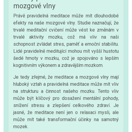
mozgové vlny
Právě pravidelná meditace může mít dlouhodobé
efekty na naše mozgové vlny. Studie naznačují, že
trvalé meditační cvičení může vést ke změnám v
trvalé aktivity mozku, což má vliv na naši
schopnost zvládat stres, paměť a emoční stabilitu.
Lidé pravidelně meditující mohou mít vyšší hustotu
šedé hmoty v mozku, což je spojováno s lepším
kognitivním výkonem a zdravějším mozkom.
Je tedy zřejmé, že meditace a mozgové vlny mají
hluboký vztah a pravidelná meditace může mít vliv
na strukturu a činnost našeho mozku. Tento vliv
může být klíčový pro dosažení mentální pohody,
snížení stresu a zlepšení celkového zdraví. Je
jasné, že meditace není jen o relaxaci mysli, ale
může mít také transformační účinky na samotný
mozek.