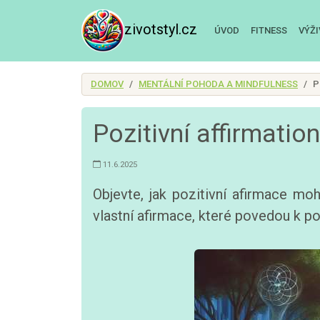
zivotstyl.cz
ÚVOD
FITNESS
VÝŽ
DOMOV
MENTÁLNÍ POHODA A MINDFULNESS
P
Pozitivní affirmation
11.6.2025
Objevte, jak pozitivní afirmace moh
vlastní afirmace, které povedou k p