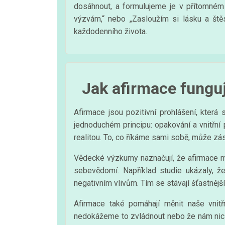
dosáhnout, a formulujeme je v přítomném 
výzvám,“ nebo „Zasloužím si lásku a štěs
každodenního života.
Jak afirmace funguj
Afirmace jsou pozitivní prohlášení, kter
jednoduchém principu: opakování a vnitřní
realitou. To, co říkáme sami sobě, může zá
Vědecké výzkumy naznačují, že afirmace m
sebevědomí. Například studie ukázaly, že 
negativním vlivům. Tím se stávají šťastnějš
Afirmace také pomáhají měnit naše vnit
nedokážeme to zvládnout nebo že nám nic ne