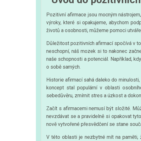
Pozitivní afirmace jsou mocným nástrojem, 
výroky, které si opakujeme, abychom podp
životů a osobnosti, můžeme pomoci utvářet r
Důležitost pozitivních afirmací spočívá v 
neschopní, náš mozek si to nakonec začne 
naše schopnosti a potenciál. Například, kdy
o sobě samých.
Historie afirmací sahá daleko do minulosti,
koncept stal populární v oblasti osobníh
sebedůvěru, zmírnit stres a úzkost a dokon
Začít s afirmacemi nemusí být složité. Může
nevzdávat se a pravidelně si opakovat tyt
nově vytvořené přesvědčení se stane součás
V této oblasti je nezbytné mít na paměti, 