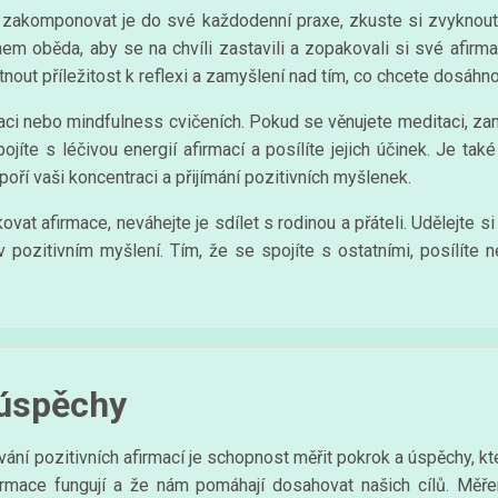
 zakomponovat je do své každodenní praxe, zkuste si zvyknout n
hem oběda, aby se na chvíli zastavili a zopakovali si své afir
nout příležitost k reflexi a zamyšlení nad tím, co chcete dosáhno
taci nebo mindfulness cvičeních. Pokud se věnujete meditaci, za
 s léčivou energií afirmací a posílíte jejich účinek. Je také u
poří vaši koncentraci a přijímání pozitivních myšlenek.
vat afirmace, neváhejte je sdílet s rodinou a přáteli. Udělejte si 
pozitivním myšlení. Tím, že se spojíte s ostatními, posílíte ne
 úspěchy
ní pozitivních afirmací je schopnost měřit pokrok a úspěchy, kt
firmace fungují a že nám pomáhají dosahovat našich cílů. Měř