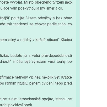
hcete vyvolat. Místo obecného tvrzení jako
mulace vám poskytnou jasný směr a cíl.
vážnější" použijte "Jsem odvážný a bez obav
e mít tendenci se chovat podle toho, co
em silný a odolný v každé situaci." Kladná
lízké, budete je s větší pravděpodobností
ednosti" může být výrazem vaší touhy po
afirmace netrvaly víc než několik vět. Krátké
ři ranním rituálu, během cvičení nebo před
 se s nimi emocionálně spojíte, stanou se
dci pozitivní pocit.