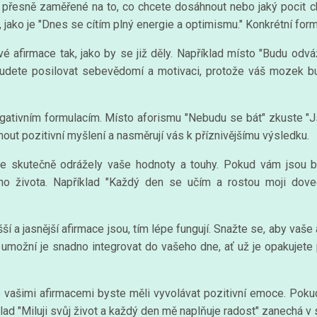
t přesně zaměřené na to, co chcete dosáhnout nebo jaký pocit c
 jako je "Dnes se cítím plný energie a optimismu." Konkrétní for
své afirmace tak, jako by se již děly. Například místo "Budu od
dete posilovat sebevědomí a motivaci, protože váš mozek bud
gativním formulacím. Místo aforismu "Nebudu se bát" zkuste "Js
ut pozitivní myšlení a nasměrují vás k příznivějšímu výsledku.
ace skutečně odrážely vaše hodnoty a touhy. Pokud vám jsou b
ého života. Například "Každý den se učím a rostou moji dov
ší a jasnější afirmace jsou, tím lépe fungují. Snažte se, aby vaše 
ožní je snadno integrovat do vašeho dne, ať už je opakujete p
 vašimi afirmacemi byste měli vyvolávat pozitivní emoce. Pokud
ad "Miluji svůj život a každý den mě naplňuje radost" zanechá v sr