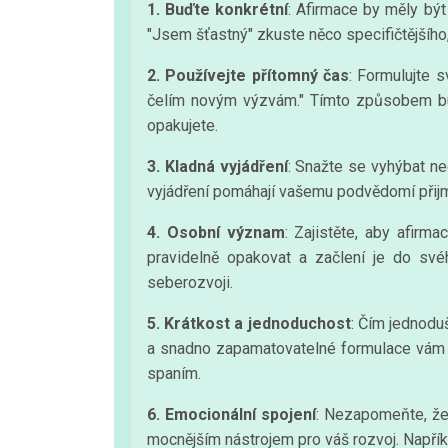
1. Buďte konkrétní
: Afirmace by měly bý
"Jsem šťastný" zkuste něco specifičtějšího,
2. Používejte přítomný čas
: Formulujte 
čelím novým výzvám." Tímto způsobem bu
opakujete.
3. Kladná vyjádření
: Snažte se vyhýbat ne
vyjádření pomáhají vašemu podvědomí přijmo
4. Osobní význam
: Zajistěte, aby afirm
pravidelně opakovat a začlení je do sv
seberozvoji.
5. Krátkost a jednoduchost
: Čím jednoduš
a snadno zapamatovatelné formulace vám um
spaním.
6. Emocionální spojení
: Nezapomeňte, že
mocnějším nástrojem pro váš rozvoj. Napříkl