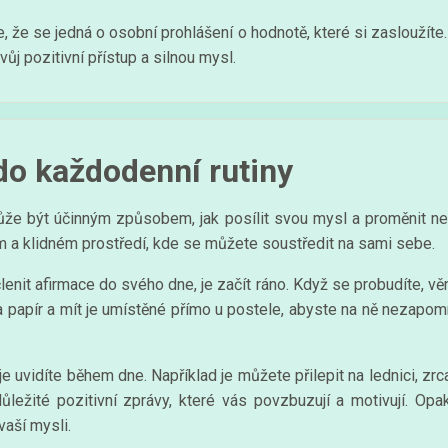
 že se jedná o osobní prohlášení o hodnotě, které si zasloužíte. 
vůj pozitivní přístup a silnou mysl.
do každodenní rutiny
ůže být účinným způsobem, jak posílit svou mysl a proměnit ne
ném a klidném prostředí, kde se můžete soustředit na sami sebe.
nit afirmace do svého dne, je začít ráno. Když se probudíte, věn
a papír a mít je umístěné přímo u postele, abyste na ně nezapom
 je uvidíte během dne. Například je můžete přilepit na lednici, zr
důležité pozitivní zprávy, které vás povzbuzují a motivují. Op
vaší mysli.