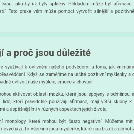
čase, jako by už byly splněny. Příkladem může být afirmace:
tí.“ Tato praxe vám může pomoci vytvořit silnější a pozitivn
í a proč jsou důležité
á se využívají k ovlivnění našeho podvědomí a tomu, jak vnímá
 přesvědčení. Když se zaměříme na určité pozitivní myšlenky a
sadně ovlivnit naše myšlení, emoce a chování.
ohou aktivovat oblasti mozku, které jsou spojeny s odměnou, 
lidé, kteří pravidelně používají afirmace, mají větší sklony k
ími a úspěšnějšími v různých aspektech jejich života.
řní monology, které mohou být často negativní. Můžeme mít t
vychází. To všechno jsou myšlenky, které nás brzdí a demotivují