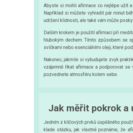
Abyste si mohli afirmace co nejlépe užít a
Například si můžete vyhradit pár minut bě
udržení klidnosti, ale také vám může poskyt
Dalším krokem je použití afirmací při medi
hlubokým dechem. Tímto způsobem se spojíte
svíčkami nebo esenciálními oleji, které pod
Nakonec, jakmile si vybudujete zvyk praktiko
vzájemně říkat afirmace a podporovat se v 
pozvednete atmosféru kolem sebe.
Jak měřit pokrok a
Jedním z klíčových prvků úspěšného používá
klade otázku, jak vlastně poznáme, že a