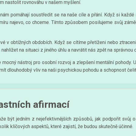
m nastolit rovnováhu v našem myšlení.
 nám pomáhají soustředit se na naše cíle a přání. Když si každé
smíru najevo, co chceme. Tímto způsobem posilujeme svůj záměr 
vé v obtížných obdobích. Když se cítíme přetíženi nebo ztracen
ahlížet na situaci z jiného úhlu a navrátit nás zpět na správnou 
le mocný nástroj pro osobní rozvoj a zlepšení mentální pohody.
 mít dlouhodobý vliv na naši psychickou pohodu a schopnost čelit
lastních afirmací
ůže být jedním z nejefektivnějších způsobů, jak podpořit svůj 
kolik klíčových aspektů, které zajistí, že budou skutečně účinné.