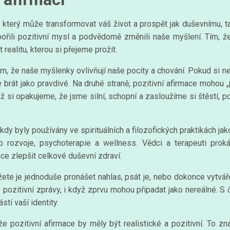
který může transformovat váš život a prospět jak duševnímu, ta
ořili pozitivní mysl a podvědomě změnili naše myšlení. Tím, ž
ealitu, kterou si přejeme prožít.
tom, že naše myšlenky ovlivňují naše pocity a chování. Pokud si
brát jako pravdivé. Na druhé straně, pozitivní afirmace mohou „
ž si opakujeme, že jsme silní, schopní a zasloužíme si štěstí, p
 kdy byly používány ve spirituálních a filozofických praktikách j
o rozvoje, psychoterapie a wellness. Vědci a terapeuti proká
ce zlepšit celkové duševní zdraví.
te je jednoduše pronášet nahlas, psát je, nebo dokonce vytvářet 
o pozitivní zprávy, i když zprvu mohou připadat jako nereálné. 
tí vaší identity.
že pozitivní afirmace by měly být realistické a pozitivní. To 