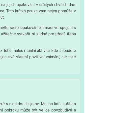
a jejich opakování v určitých chvílích dne.
mace. Tato krátká pauza vám nejen pomůže v
ut.
měřte se na opakování afirmací ve spojení s
žitečné vytvořit si klidné prostředí, třeba
z toho malou rituální aktivitu, kde si budete
jen své vlastní pozitivní vnímání, ale také
eré s nimi dosahujeme. Mnoho lidí si přitom
ení pokroku může být velice povzbudivé a