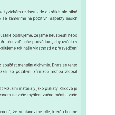
k fyzickému zdraví. Jde o krátké, ale silné
e se zaměříme na pozitivní aspekty našich
 neustále opakujeme, že jsme neúspěšní nebo
přetrénovat“ naše podvědomí, aby uvěřilo v
osilujeme tak naše vlastnosti a přesvědčení
ako součást mentální alchymie. Dnes se tento
zali, že pozitivní afirmace mohou zlepšit
vizuální materiály jako plakáty. Klíčové je
S časem se vaše myšlení začne měnit a vaše
znamená, že si stanovíme cíle, které chceme