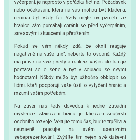
vyčerpaní, je naprosto v pořádku říct ne. Požadavek
nebo očekávání, která na vás mohou být kladena,
nemusí být vždy fér. Vždy mějte na paměti, že
hranice vám pomáhají chránit se před vyčerpáním,
stresovými situacemi a přetížením.
Pokud se vám někdy zdá, že okolí reaguje
negativně na vaše „ne“, neberte to osobně. Každý
má právo na své pocity a reakce. Vaším úkolem je
postarat se o sebe a být v souladu se svými
hodnotami. Někdy může být užitečné obklopit se
lidmi, kteří podporují vaše úsilí o vytyčení hranic a
rozumí vašim potřebám.
Na závěr nás tedy dovedou k jedné zásadní
myšlence: stanovení hranic je klíčovou součástí
osobního rozvoje. Věnujte tomu čas, buďte trpěliví a
neúnavně pracujte na svém asertivním
sebeprezentování. Zvýšíte tím nejen své duševní