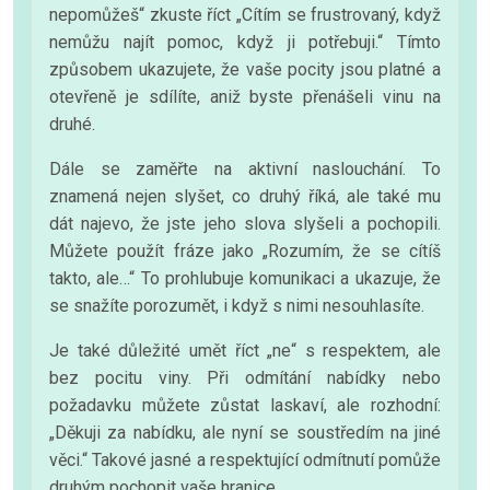
nepomůžeš“ zkuste říct „Cítím se frustrovaný, když
nemůžu najít pomoc, když ji potřebuji.“ Tímto
způsobem ukazujete, že vaše pocity jsou platné a
otevřeně je sdílíte, aniž byste přenášeli vinu na
druhé.
Dále se zaměřte na aktivní naslouchání. To
znamená nejen slyšet, co druhý říká, ale také mu
dát najevo, že jste jeho slova slyšeli a pochopili.
Můžete použít fráze jako „Rozumím, že se cítíš
takto, ale…“ To prohlubuje komunikaci a ukazuje, že
se snažíte porozumět, i když s nimi nesouhlasíte.
Je také důležité umět říct „ne“ s respektem, ale
bez pocitu viny. Při odmítání nabídky nebo
požadavku můžete zůstat laskaví, ale rozhodní:
„Děkuji za nabídku, ale nyní se soustředím na jiné
věci.“ Takové jasné a respektující odmítnutí pomůže
druhým pochopit vaše hranice.