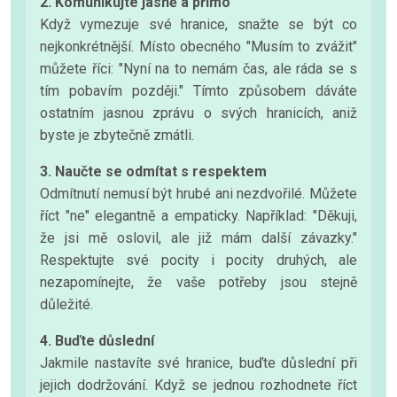
2. Komunikujte jasně a přímo
Když vymezuje své hranice, snažte se být co
nejkonkrétnější. Místo obecného "Musím to zvážit"
můžete říci: "Nyní na to nemám čas, ale ráda se s
tím pobavím později." Tímto způsobem dáváte
ostatním jasnou zprávu o svých hranicích, aniž
byste je zbytečně zmátli.
3. Naučte se odmítat s respektem
Odmítnutí nemusí být hrubé ani nezdvořilé. Můžete
říct "ne" elegantně a empaticky. Například: "Děkuji,
že jsi mě oslovil, ale již mám další závazky."
Respektujte své pocity i pocity druhých, ale
nezapomínejte, že vaše potřeby jsou stejně
důležité.
4. Buďte důslední
Jakmile nastavíte své hranice, buďte důslední při
jejich dodržování. Když se jednou rozhodnete říct