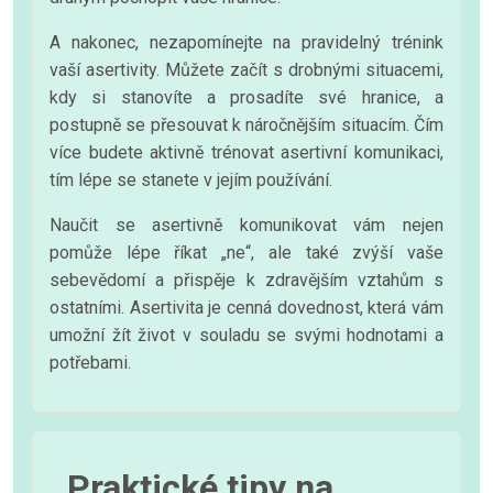
A nakonec, nezapomínejte na pravidelný trénink
vaší asertivity. Můžete začít s drobnými situacemi,
kdy si stanovíte a prosadíte své hranice, a
postupně se přesouvat k náročnějším situacím. Čím
více budete aktivně trénovat asertivní komunikaci,
tím lépe se stanete v jejím používání.
Naučit se asertivně komunikovat vám nejen
pomůže lépe říkat „ne“, ale také zvýší vaše
sebevědomí a přispěje k zdravějším vztahům s
ostatními. Asertivita je cenná dovednost, která vám
umožní žít život v souladu se svými hodnotami a
potřebami.
Praktické tipy na