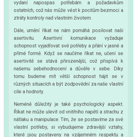
vydaní napospas potřebám a požadavkům
ostatních, což nás může vést k pocitům bezmoci a
ztráty kontroly nad vlastním životem.
Dále, umění říkat ne nám pomáhá posilovat naši
asertivitu. Asertivní komunikace vyžaduje
schopnost vyjadřovat své potřeby a přání v jasné a
přímé formě. Když se naučíme říkat ne, učení se
asertivitě se stává přirozenější, což přispívá k
našemu sebehodnocení a důvěře v sebe. Díky
tomu budeme mít větší schopnost hájit se v
různých situacích a být zodpovědní za naše vlastní
cíle a hodnoty.
Neméně důležitý je také psychologický aspekt.
Říkat ne může ulevit od vnitřního napětí a strachu z
nátlaku a manipulace. Tím, že se postavíme za své
vlastní potřeby, si vybudujeme zdravější vztahy,
které jsou postaveny na vzájemném respektu a