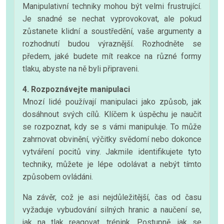
Manipulativní techniky mohou být velmi frustrující.
Je snadné se nechat vyprovokovat, ale pokud
zůstanete klidní a soustředění, vaše argumenty a
rozhodnutí budou výraznější. Rozhodněte se
předem, jaké budete mít reakce na různé formy
tlaku, abyste na ně byli připraveni.
4. Rozpoznávejte manipulaci
Mnozí lidé používají manipulaci jako způsob, jak
dosáhnout svých cílů. Klíčem k úspěchu je naučit
se rozpoznat, kdy se s vámi manipuluje. To může
zahrnovat obvinění, výčitky svědomí nebo dokonce
vytváření pocitů viny. Jakmile identifikujete tyto
techniky, můžete je lépe odolávat a nebýt tímto
způsobem ovládáni.
Na závěr, což je asi nejdůležitější, čas od času
vyžaduje vybudování silných hranic a naučení se,
jak na tlak reagovat, trénink. Postupně, jak se