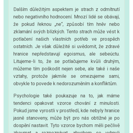
Dalším důležitým aspektem je strach z odmítnutí
nebo negativního hodnocení. Mnozí lidé se obávají,
že pokud řeknou „ne“, způsobí tím hněv nebo
zklamání svých blízkých. Tento strach může vést k
potlačení našich vlastních potřeb ve prospěch
ostatních. Je však důležité si uvědomit, že zdravé
hranice nepředstavují egoismus, ale sebeúctu.
Litujeme-li to, že se potlačujeme kvůli druhým,
můžeme tím poškodit nejen sebe, ale také i naše
vztahy, protože jakmile se omezujeme sami,
obvykle to povede k nedorozuměním a konfliktům.
Psychologie také poukazuje na to, jak máme
tendenci opakovat vzorce chování z minulosti.
Pokud jsme vyrostli v prostředí, kde nebyly hranice
jasně stanoveny, může být pro nás obtížné je po
dospění nastavit. Tyto vzorce bychom měli pečlivě
zkoumat a rozpoznávat, abychom se vyhnuli