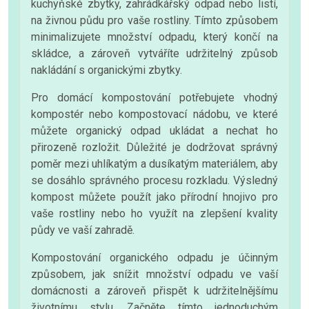
kuchyňské zbytky, zahrádkářský odpad nebo listí,
na živnou půdu pro vaše rostliny. Tímto způsobem
minimalizujete množství odpadu, který končí na
skládce, a zároveň vytváříte udržitelný způsob
nakládání s organickými zbytky.
Pro domácí kompostování potřebujete vhodný
kompostér nebo kompostovací nádobu, ve které
můžete organický odpad ukládat a nechat ho
přirozeně rozložit. Důležité je dodržovat správný
poměr mezi uhlíkatým a dusíkatým materiálem, aby
se dosáhlo správného procesu rozkladu. Výsledný
kompost můžete použít jako přírodní hnojivo pro
vaše rostliny nebo ho využít na zlepšení kvality
půdy ve vaší zahradě.
Kompostování organického odpadu je účinným
způsobem, jak snížit množství odpadu ve vaší
domácnosti a zároveň přispět k udržitelnějšímu
životnímu stylu. Začněte tímto jednoduchým