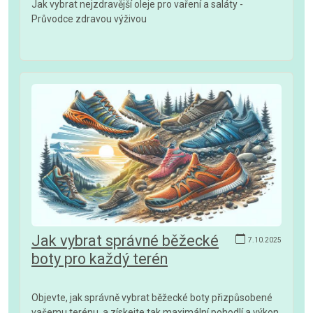
Jak vybrat nejzdravější oleje pro vaření a saláty -
Průvodce zdravou výživou
Jak vybrat správné běžecké
7.10.2025
boty pro každý terén
Objevte, jak správně vybrat běžecké boty přizpůsobené
vašemu terénu, a získejte tak maximální pohodlí a výkon