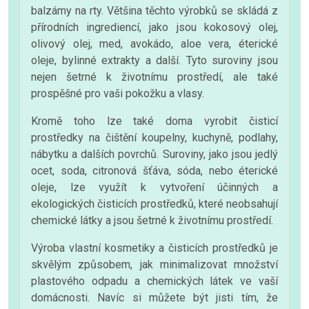
balzámy na rty. Většina těchto výrobků se skládá z
přírodních ingrediencí, jako jsou kokosový olej,
olivový olej, med, avokádo, aloe vera, éterické
oleje, bylinné extrakty a další. Tyto suroviny jsou
nejen šetrné k životnímu prostředí, ale také
prospěšné pro vaši pokožku a vlasy.
Kromě toho lze také doma vyrobit čisticí
prostředky na čištění koupelny, kuchyně, podlahy,
nábytku a dalších povrchů. Suroviny, jako jsou jedlý
ocet, soda, citronová šťáva, sóda, nebo éterické
oleje, lze využít k vytvoření účinných a
ekologických čisticích prostředků, které neobsahují
chemické látky a jsou šetrné k životnímu prostředí.
Výroba vlastní kosmetiky a čisticích prostředků je
skvělým způsobem, jak minimalizovat množství
plastového odpadu a chemických látek ve vaší
domácnosti. Navíc si můžete být jisti tím, že