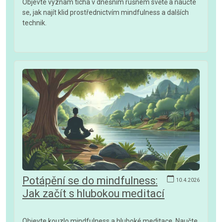
Objevte význam ticha v dnešním rušném světě a naučte
se, jak najít klid prostřednictvím mindfulness a dalších
technik.
Potápění se do mindfulness:
10.4.2026
Jak začít s hlubokou meditací
Objevte kouzlo mindfulness a hluboké meditace. Naučte