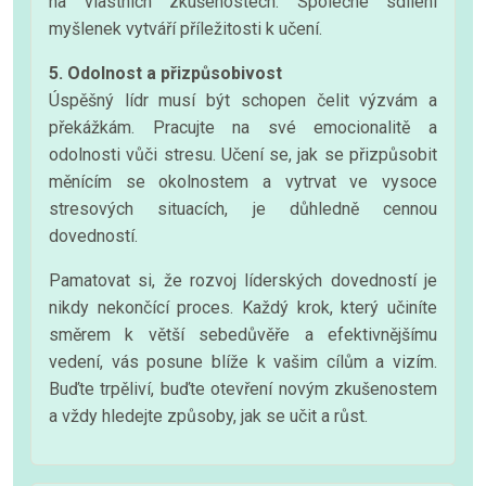
na vlastních zkušenostech. Společné sdílení
myšlenek vytváří příležitosti k učení.
5. Odolnost a přizpůsobivost
Úspěšný lídr musí být schopen čelit výzvám a
překážkám. Pracujte na své emocionalitě a
odolnosti vůči stresu. Učení se, jak se přizpůsobit
měnícím se okolnostem a vytrvat ve vysoce
stresových situacích, je důhledně cennou
dovedností.
Pamatovat si, že rozvoj líderských dovedností je
nikdy nekončící proces. Každý krok, který učiníte
směrem k větší sebedůvěře a efektivnějšímu
vedení, vás posune blíže k vašim cílům a vizím.
Buďte trpěliví, buďte otevření novým zkušenostem
a vždy hledejte způsoby, jak se učit a růst.