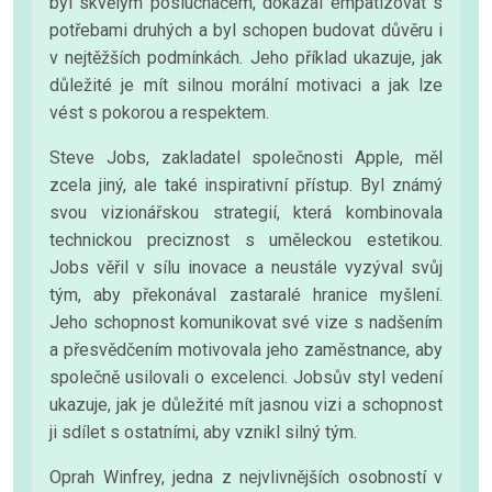
byl skvělým posluchačem, dokázal empatizovat s
potřebami druhých a byl schopen budovat důvěru i
v nejtěžších podmínkách. Jeho příklad ukazuje, jak
důležité je mít silnou morální motivaci a jak lze
vést s pokorou a respektem.
Steve Jobs, zakladatel společnosti Apple, měl
zcela jiný, ale také inspirativní přístup. Byl známý
svou vizionářskou strategií, která kombinovala
technickou preciznost s uměleckou estetikou.
Jobs věřil v sílu inovace a neustále vyzýval svůj
tým, aby překonával zastaralé hranice myšlení.
Jeho schopnost komunikovat své vize s nadšením
a přesvědčením motivovala jeho zaměstnance, aby
společně usilovali o excelenci. Jobsův styl vedení
ukazuje, jak je důležité mít jasnou vizi a schopnost
ji sdílet s ostatními, aby vznikl silný tým.
Oprah Winfrey, jedna z nejvlivnějších osobností v