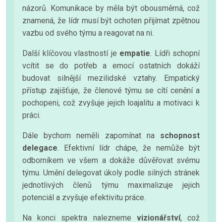
názorů. Komunikace by měla být obousměrná, což
znamená, že lídr musí být ochoten přijímat zpětnou
vazbu od svého týmu a reagovat na ni.
Další klíčovou vlastností je
empatie
. Lídři schopní
vcítit se do potřeb a emocí ostatních dokáží
budovat silnější mezilidské vztahy. Empatický
přístup zajišťuje, že členové týmu se cítí cenění a
pochopeni, což zvyšuje jejich loajalitu a motivaci k
práci.
Dále bychom neměli zapomínat na
schopnost
delegace
. Efektivní lídr chápe, že nemůže být
odborníkem ve všem a dokáže důvěřovat svému
týmu. Umění delegovat úkoly podle silných stránek
jednotlivých členů týmu maximalizuje jejich
potenciál a zvyšuje efektivitu práce.
Na konci spektra nalezneme
vizionářství
, což