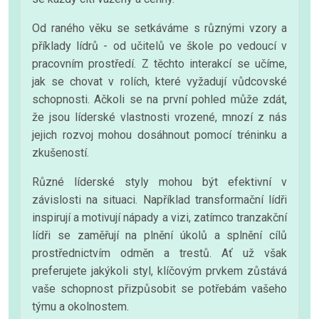
Od raného věku se setkáváme s různými vzory a
příklady lídrů - od učitelů ve škole po vedoucí v
pracovním prostředí. Z těchto interakcí se učíme,
jak se chovat v rolích, které vyžadují vůdcovské
schopnosti. Ačkoli se na první pohled může zdát,
že jsou líderské vlastnosti vrozené, mnozí z nás
jejich rozvoj mohou dosáhnout pomocí tréninku a
zkušeností.
Různé líderské styly mohou být efektivní v
závislosti na situaci. Například transformační lídři
inspirují a motivují nápady a vizi, zatímco tranzakční
lídři se zaměřují na plnění úkolů a splnění cílů
prostřednictvím odměn a trestů. Ať už však
preferujete jakýkoli styl, klíčovým prvkem zůstává
vaše schopnost přizpůsobit se potřebám vašeho
týmu a okolnostem.