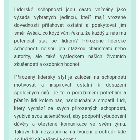
Líderské schopnosti jsou často vnímány jako
výsada vybraných jedinců, kteří mají vrozené
dovednosti přitahovat ostatní a poskytovat jim
směr. Avšak, co když vám řeknu, že každý z nás má
potenciál stát se lídrem? Přirozené líderské
schopnosti nejsou jen otázkou charismatu nebo
autority, ale také výsledkem našich životních
zkušeností a osobních hodnot.
Přirozený líderský styl je založen na schopnosti
motivovat a inspirovat ostatní k dosažení
společných cílů. Je to o porozumění potřebám a
přáním lidí kolem nás, naslouchání a empatii. Lídr,
který vychází ze svých přirozených schopností,
využívá svou autentičnost, aby podpořil vybudování
důvěry a otevřené komunikace ve svém týmu.
Takový lídr nezapomíná na tvoření prostředí, kde
se každý cítí vážený a cenný.