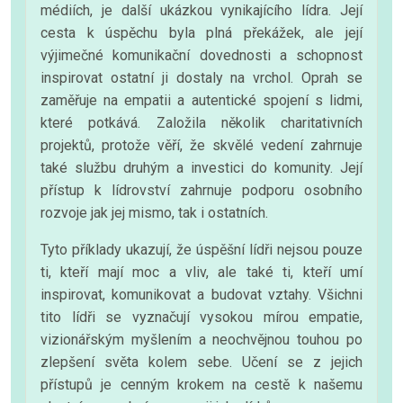
médiích, je další ukázkou vynikajícího lídra. Její
cesta k úspěchu byla plná překážek, ale její
výjimečné komunikační dovednosti a schopnost
inspirovat ostatní ji dostaly na vrchol. Oprah se
zaměřuje na empatii a autentické spojení s lidmi,
které potkává. Založila několik charitativních
projektů, protože věří, že skvělé vedení zahrnuje
také službu druhým a investici do komunity. Její
přístup k lídrovství zahrnuje podporu osobního
rozvoje jak jej mismo, tak i ostatních.
Tyto příklady ukazují, že úspěšní lídři nejsou pouze
ti, kteří mají moc a vliv, ale také ti, kteří umí
inspirovat, komunikovat a budovat vztahy. Všichni
tito lídři se vyznačují vysokou mírou empatie,
vizionářským myšlením a neochvějnou touhou po
zlepšení světa kolem sebe. Učení se z jejich
přístupů je cenným krokem na cestě k našemu