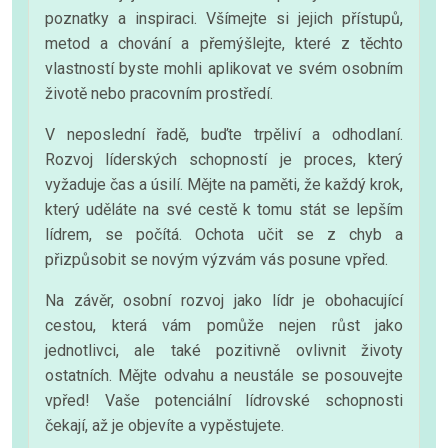
poznatky a inspiraci. Všímejte si jejich přístupů,
metod a chování a přemýšlejte, které z těchto
vlastností byste mohli aplikovat ve svém osobním
životě nebo pracovním prostředí.
V neposlední řadě, buďte trpěliví a odhodlaní.
Rozvoj líderských schopností je proces, který
vyžaduje čas a úsilí. Mějte na paměti, že každý krok,
který uděláte na své cestě k tomu stát se lepším
lídrem, se počítá. Ochota učit se z chyb a
přizpůsobit se novým výzvám vás posune vpřed.
Na závěr, osobní rozvoj jako lídr je obohacující
cestou, která vám pomůže nejen růst jako
jednotlivci, ale také pozitivně ovlivnit životy
ostatních. Mějte odvahu a neustále se posouvejte
vpřed! Vaše potenciální lídrovské schopnosti
čekají, až je objevíte a vypěstujete.