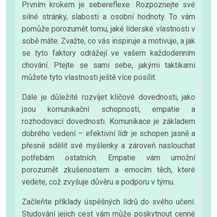
Prvním krokem je sebereflexe. Rozpoznejte své
silné stránky, slabosti a osobní hodnoty. To vám
pomůže porozumět tomu, jaké líderské vlastnosti v
sobě máte. Zvažte, co vás inspiruje a motivuje, a jak
se tyto faktory odrážejí ve vašem každodenním
chování. Ptejte se sami sebe, jakými taktikami
můžete tyto vlastnosti ještě více posílit.
Dále je důležité rozvíjet klíčové dovednosti, jako
jsou komunikační schopnosti, empatie a
rozhodovací dovednosti. Komunikace je základem
dobrého vedení – efektivní lídr je schopen jasně a
přesně sdělit své myšlenky a zároveň naslouchat
potřebám ostatních. Empatie vám umožní
porozumět zkušenostem a emocím těch, které
vedete, což zvyšuje důvěru a podporu v týmu.
Začleňte příklady úspěšných lídrů do svého učení.
Studování jejich cest vám může poskytnout cenné