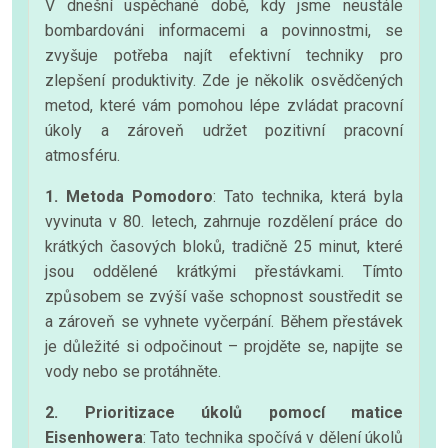
V dnešní uspěchané době, kdy jsme neustále
bombardováni informacemi a povinnostmi, se
zvyšuje potřeba najít efektivní techniky pro
zlepšení produktivity. Zde je několik osvědčených
metod, které vám pomohou lépe zvládat pracovní
úkoly a zároveň udržet pozitivní pracovní
atmosféru.
1. Metoda Pomodoro
: Tato technika, která byla
vyvinuta v 80. letech, zahrnuje rozdělení práce do
krátkých časových bloků, tradičně 25 minut, které
jsou oddělené krátkými přestávkami. Tímto
způsobem se zvýší vaše schopnost soustředit se
a zároveň se vyhnete vyčerpání. Během přestávek
je důležité si odpočinout – projděte se, napijte se
vody nebo se protáhněte.
2. Prioritizace úkolů pomocí matice
Eisenhowera
: Tato technika spočívá v dělení úkolů