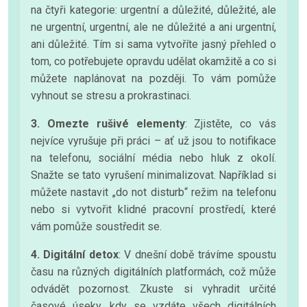
na čtyři kategorie: urgentní a důležité, důležité, ale
ne urgentní, urgentní, ale ne důležité a ani urgentní,
ani důležité. Tím si sama vytvoříte jasný přehled o
tom, co potřebujete opravdu udělat okamžitě a co si
můžete naplánovat na později. To vám pomůže
vyhnout se stresu a prokrastinaci.
3. Omezte rušivé elementy
: Zjistěte, co vás
nejvíce vyrušuje při práci – ať už jsou to notifikace
na telefonu, sociální média nebo hluk z okolí.
Snažte se tato vyrušení minimalizovat. Například si
můžete nastavit „do not disturb“ režim na telefonu
nebo si vytvořit klidné pracovní prostředí, které
vám pomůže soustředit se.
4. Digitální detox
: V dnešní době trávíme spoustu
času na různých digitálních platformách, což může
odvádět pozornost. Zkuste si vyhradit určité
časové úseky, kdy se vzdáte všech digitálních