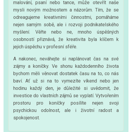
malování, psaní nebo tance, může otevřít naše
mysli novým možnostem a názorům. Tím, že se
odreagujeme kreativními činnostmi, pomáháme
nejen samým sobě, ale i rozvoji podnikatelského
myšlení. Věřte nebo ne, mnoho úspěšných
osobností přiznává, že kreativita byla klíčem k
jejich úspěchu v profesní sféře.
A nakonec, neváhejte si naplánovat čas na své
zájmy a koníčky. Ve shonu každodenního života
bychom měli věnovat dostatek času na to, co nás
baví. Ať už si na to vymezíte víkend nebo jen
hodinu každý den, je důležité si uvědomit, že
investice do vlastních zájmů se vyplatí. Vytvořením
prostoru pro koníčky posílíte nejen svoji
psychickou odolnost, ale i životní radost a
spokojenost.