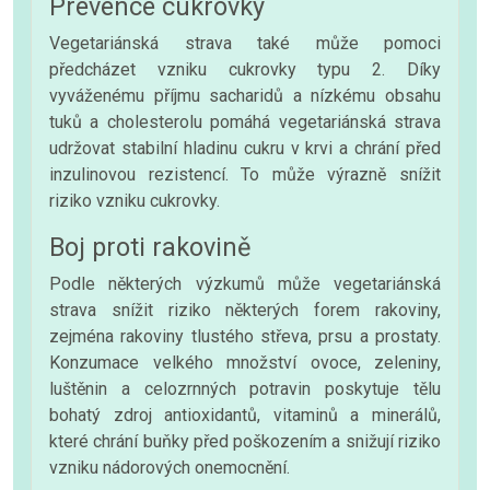
Prevence cukrovky
Vegetariánská strava také může pomoci
předcházet vzniku cukrovky typu 2. Díky
vyváženému příjmu sacharidů a nízkému obsahu
tuků a cholesterolu pomáhá vegetariánská strava
udržovat stabilní hladinu cukru v krvi a chrání před
inzulinovou rezistencí. To může výrazně snížit
riziko vzniku cukrovky.
Boj proti rakovině
Podle některých výzkumů může vegetariánská
strava snížit riziko některých forem rakoviny,
zejména rakoviny tlustého střeva, prsu a prostaty.
Konzumace velkého množství ovoce, zeleniny,
luštěnin a celozrnných potravin poskytuje tělu
bohatý zdroj antioxidantů, vitaminů a minerálů,
které chrání buňky před poškozením a snižují riziko
vzniku nádorových onemocnění.