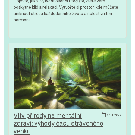
Objevte, jak si vytvořit osobní útočiště, které vám
poskytne klid a relaxaci. Vytvořte si prostor, kde můžete
uniknout stresu každodenního života a nalézt vnitřní
harmonii.
Vliv přírody na mentální
31.1.2024
zdraví: výhody času stráveného
venku